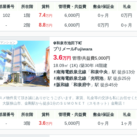
部屋番号
所在階
賃料
管理費・共益費
敷金/保証金
礼金
7.4
102
1階
6,000円
0ヶ月
0万円
万円
8.8
-
2階
6,000円
0万円
0ヶ月
万円
マンション
和泉市
池田下町
プリメールFujiwara
3.6
万円
管理/共益費5,000円
18.09㎡ (1K) /築30年 /4階建
南海電鉄泉北線
「
和泉中央
」駅 徒歩13分
南海電鉄泉北線
「
光明池
」駅 徒歩25分
阪和線
「
和泉府中
」駅 徒歩45分
スメ物件見て頂き誠にありがとうございます。家賃、礼金等の交渉も私にお任せく
、大阪狭山市、金剛駅から徒歩1分のＳＵＭＯＮＥＴ（スモネット）金剛店！
部屋番号
所在階
賃料
管理費・共益費
敷金/保証金
礼金
3.6
-
3階
5,000円
0ヶ月
1ヶ月
万円