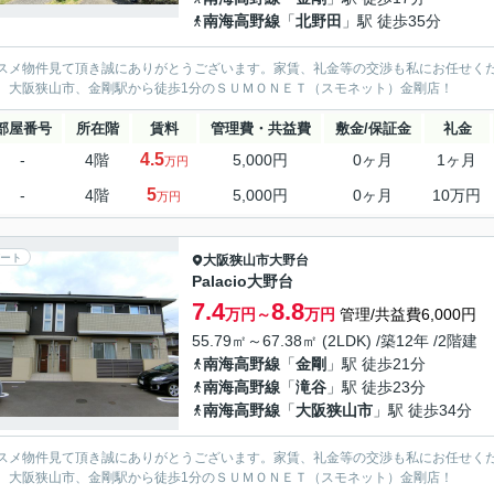
南海高野線
「
北野田
」駅 徒歩35分
スメ物件見て頂き誠にありがとうございます。家賃、礼金等の交渉も私にお任せく
、大阪狭山市、金剛駅から徒歩1分のＳＵＭＯＮＥＴ（スモネット）金剛店！
部屋番号
所在階
賃料
管理費・共益費
敷金/保証金
礼金
4.5
-
4階
5,000円
0ヶ月
1ヶ月
万円
5
-
4階
5,000円
0ヶ月
10万円
万円
ート
大阪狭山市
大野台
Palacio大野台
7.4
8.8
万円～
万円
管理/共益費6,000円
55.79㎡～67.38㎡ (2LDK) /築12年 /2階建
南海高野線
「
金剛
」駅 徒歩21分
南海高野線
「
滝谷
」駅 徒歩23分
南海高野線
「
大阪狭山市
」駅 徒歩34分
スメ物件見て頂き誠にありがとうございます。家賃、礼金等の交渉も私にお任せく
、大阪狭山市、金剛駅から徒歩1分のＳＵＭＯＮＥＴ（スモネット）金剛店！