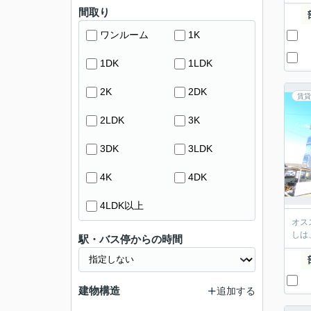
間取り
ワンルーム
1K
1DK
1LDK
2K
2DK
賃貸
2LDK
3K
3DK
3LDK
4K
4DK
4LDK以上
オス
しは
駅・バス停からの時間
建物構造
追加する