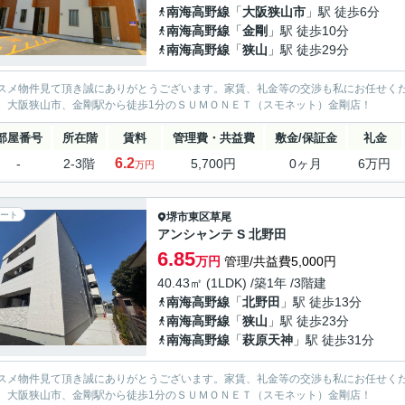
南海高野線
「
大阪狭山市
」駅 徒歩6分
南海高野線
「
金剛
」駅 徒歩10分
南海高野線
「
狭山
」駅 徒歩29分
スメ物件見て頂き誠にありがとうございます。家賃、礼金等の交渉も私にお任せく
、大阪狭山市、金剛駅から徒歩1分のＳＵＭＯＮＥＴ（スモネット）金剛店！
部屋番号
所在階
賃料
管理費・共益費
敷金/保証金
礼金
6.2
-
2-3階
5,700円
0ヶ月
6万円
万円
ート
堺市東区
草尾
アンシャンテ S 北野田
6.85
万円
管理/共益費5,000円
40.43㎡ (1LDK) /築1年 /3階建
南海高野線
「
北野田
」駅 徒歩13分
南海高野線
「
狭山
」駅 徒歩23分
南海高野線
「
萩原天神
」駅 徒歩31分
スメ物件見て頂き誠にありがとうございます。家賃、礼金等の交渉も私にお任せく
、大阪狭山市、金剛駅から徒歩1分のＳＵＭＯＮＥＴ（スモネット）金剛店！