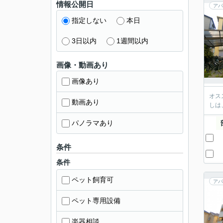
情報公開日
アパ
指定しない
本日
3日以内
1週間以内
画像・動画あり
画像あり
オス
動画あり
しは
パノラマあり
条件
条件
ペット飼育可
アパ
ペット専用設備
楽器相談