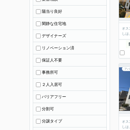
陽当り良好
閑静な住宅地
オス
しは
デザイナーズ
リノベーション済
保証人不要
アパ
事務所可
２人入居可
バリアフリー
分割可
分譲タイプ
オス
しは