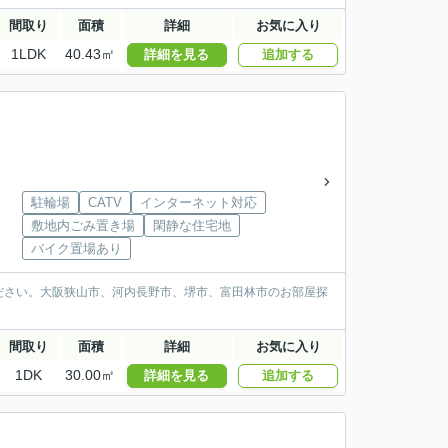
間取り
面積
詳細
お気に入り
1LDK
40.43㎡
詳細を見る
追加する
駐輪場
CATV
インターネット対応
敷地内ごみ置き場
閑静な住宅地
バイク置場あり
ださい。大阪狭山市、河内長野市、堺市、富田林市のお部屋探
間取り
面積
詳細
お気に入り
1DK
30.00㎡
詳細を見る
追加する