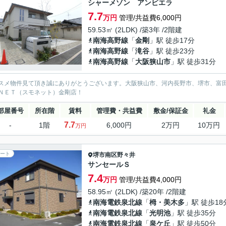
シャーメゾン アンビエラ
7.7
万円
管理/共益費6,000円
59.53㎡ (2LDK) /築3年 /2階建
南海高野線
「
金剛
」駅 徒歩17分
南海高野線
「
滝谷
」駅 徒歩23分
南海高野線
「
大阪狭山市
」駅 徒歩31分
スメ物件見て頂き誠にありがとうございます。大阪狭山市、河内長野市、堺市、富
ＮＥＴ（スモネット）金剛店！
部屋番号
所在階
賃料
管理費・共益費
敷金/保証金
礼金
7.7
-
1階
6,000円
2万円
10万円
万円
ート
堺市南区
野々井
サンセールＳ
7.4
万円
管理/共益費4,000円
58.95㎡ (2LDK) /築20年 /2階建
南海電鉄泉北線
「
栂・美木多
」駅 徒歩18
南海電鉄泉北線
「
光明池
」駅 徒歩35分
南海電鉄泉北線
「
泉ケ丘
」駅 徒歩50分