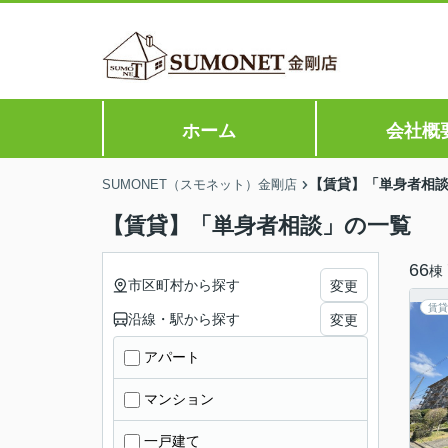
ホーム
会社概
【賃貸】「単身者相
SUMONET（スモネット）金剛店
【賃貸】「単身者相談」の一覧
66
棟
市区町村から探す
変更
賃貸
沿線・駅から探す
変更
アパート
マンション
一戸建て