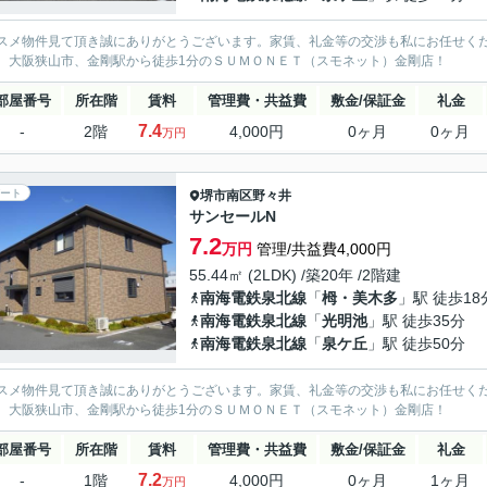
スメ物件見て頂き誠にありがとうございます。家賃、礼金等の交渉も私にお任せく
、大阪狭山市、金剛駅から徒歩1分のＳＵＭＯＮＥＴ（スモネット）金剛店！
部屋番号
所在階
賃料
管理費・共益費
敷金/保証金
礼金
7.4
-
2階
4,000円
0ヶ月
0ヶ月
万円
ート
堺市南区
野々井
サンセールN
7.2
万円
管理/共益費4,000円
55.44㎡ (2LDK) /築20年 /2階建
南海電鉄泉北線
「
栂・美木多
」駅 徒歩18
南海電鉄泉北線
「
光明池
」駅 徒歩35分
南海電鉄泉北線
「
泉ケ丘
」駅 徒歩50分
スメ物件見て頂き誠にありがとうございます。家賃、礼金等の交渉も私にお任せく
、大阪狭山市、金剛駅から徒歩1分のＳＵＭＯＮＥＴ（スモネット）金剛店！
部屋番号
所在階
賃料
管理費・共益費
敷金/保証金
礼金
7.2
-
1階
4,000円
0ヶ月
1ヶ月
万円