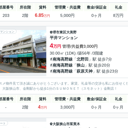
部屋番号
所在階
賃料
管理費・共益費
敷金/保証金
礼金
6.85
203
2階
5,000円
0ヶ月
8万円
万円
マンション
堺市東区
大美野
平井マンション
4
万円
管理/共益費3,000円
30.00㎡ (1DK) /築56年 /3階建
南海高野線
「
北野田
」駅 徒歩7分
南海高野線
「
狭山
」駅 徒歩20分
南海高野線
「
萩原天神
」駅 徒歩23分
スメ物件見て頂き誠にありがとうございます。家賃、礼金等の交渉も私にお任せく
、大阪狭山市、金剛駅から徒歩1分のＳＵＭＯＮＥＴ（スモネット）金剛店！
部屋番号
所在階
賃料
管理費・共益費
敷金/保証金
礼金
4
-
2階
3,000円
0ヶ月
0ヶ月
万円
ート
大阪狭山市
茱萸木