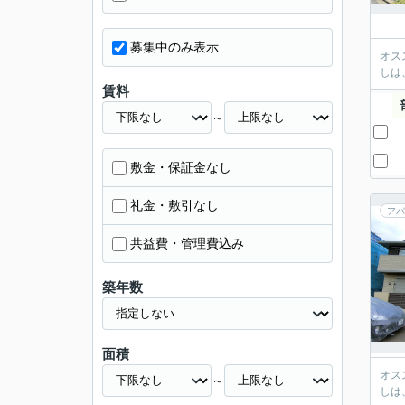
募集中のみ表示
オス
しは
賃料
～
敷金・保証金なし
礼金・敷引なし
アパ
共益費・管理費込み
築年数
面積
オス
～
しは