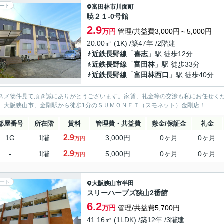
ート
富田林市
川面町
暁２１-0号館
2.9
万円
管理/共益費3,000円～5,000円
20.00㎡ (1K) /築47年 /2階建
近鉄長野線
「
喜志
」駅 徒歩12分
近鉄長野線
「
富田林
」駅 徒歩33分
近鉄長野線
「
富田林西口
」駅 徒歩40分
スメ物件見て頂き誠にありがとうございます。家賃、礼金等の交渉も私にお任せく
、大阪狭山市、金剛駅から徒歩1分のＳＵＭＯＮＥＴ（スモネット）金剛店！
部屋番号
所在階
賃料
管理費・共益費
敷金/保証金
礼金
2.9
1G
1階
3,000円
0ヶ月
0ヶ月
万円
2.9
-
1階
5,000円
0ヶ月
0ヶ月
万円
ート
大阪狭山市
半田
スリーハーブズ狭山2番館
6.2
万円
管理/共益費5,700円
41.16㎡ (1LDK) /築12年 /3階建