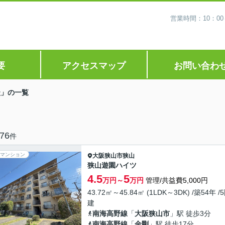
営業時間：10：0
要
アクセスマップ
お問い合わ
談」の一覧
76
件
マンション
大阪狭山市
狭山
狭山遊園ハイツ
4.5
5
万円～
万円
管理/共益費5,000円
43.72㎡～45.84㎡ (1LDK～3DK) /築54年 /
建
南海高野線
「
大阪狭山市
」駅 徒歩3分
南海高野線
「
金剛
」駅 徒歩17分