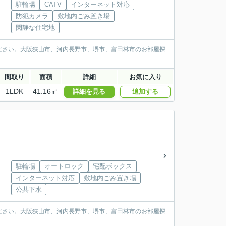
駐輪場
CATV
インターネット対応
防犯カメラ
敷地内ごみ置き場
閑静な住宅地
ださい。大阪狭山市、河内長野市、堺市、富田林市のお部屋探
間取り
面積
詳細
お気に入り
1LDK
41.16㎡
詳細を見る
追加する
駐輪場
オートロック
宅配ボックス
インターネット対応
敷地内ごみ置き場
公共下水
ださい。大阪狭山市、河内長野市、堺市、富田林市のお部屋探