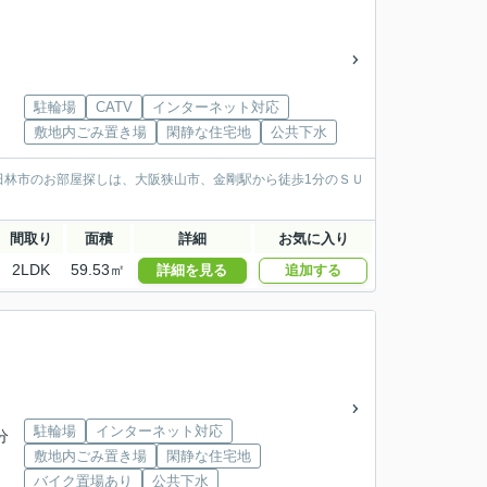
駐輪場
CATV
インターネット対応
敷地内ごみ置き場
閑静な住宅地
公共下水
田林市のお部屋探しは、大阪狭山市、金剛駅から徒歩1分のＳＵ
間取り
面積
詳細
お気に入り
2LDK
59.53㎡
詳細を見る
追加する
駐輪場
インターネット対応
分
敷地内ごみ置き場
閑静な住宅地
バイク置場あり
公共下水