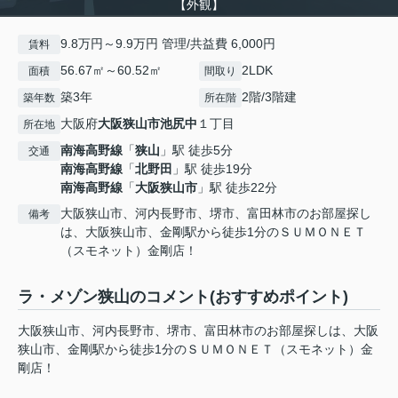
【外観】
9.8万円～9.9万円 管理/共益費 6,000円
賃料
56.67㎡～60.52㎡
2LDK
面積
間取り
築3年
2階/3階建
築年数
所在階
大阪府
大阪狭山市
池尻中
１丁目
所在地
南海高野線
「
狭山
」駅 徒歩5分
交通
南海高野線
「
北野田
」駅 徒歩19分
南海高野線
「
大阪狭山市
」駅 徒歩22分
大阪狭山市、河内長野市、堺市、富田林市のお部屋探し
備考
は、大阪狭山市、金剛駅から徒歩1分のＳＵＭＯＮＥＴ
（スモネット）金剛店！
ラ・メゾン狭山のコメント(おすすめポイント)
大阪狭山市、河内長野市、堺市、富田林市のお部屋探しは、大阪
狭山市、金剛駅から徒歩1分のＳＵＭＯＮＥＴ（スモネット）金
剛店！