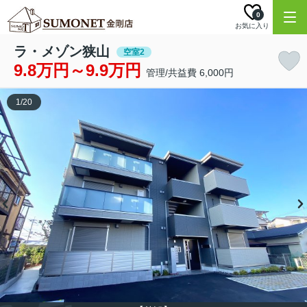
0
お気に入り
ラ・メゾン狭山
空室2
9.8万円～9.9万円
管理/共益費 6,000円
1
/
20