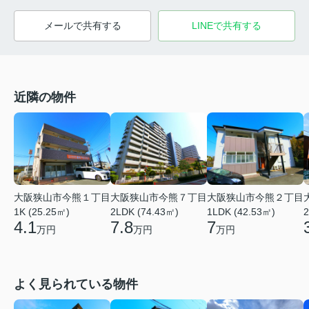
メールで共有する
LINEで共有する
近隣の物件
大阪狭山市今熊１丁目
大阪狭山市今熊７丁目
大阪狭山市今熊２丁目
1K (25.25㎡)
2LDK (74.43㎡)
1LDK (42.53㎡)
2
4.1
7.8
7
万円
万円
万円
よく見られている物件