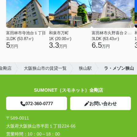
富田林市寺池台１丁目
和泉市万町
富田林市久野喜台２丁目
1LDK (53.87㎡)
1K (20.00㎡)
3LDK (63.43㎡)
1
5
3.3
6.5
万円
万円
万円
）金剛店
大阪狭山市の賃貸一覧
狭山駅
ラ・メゾン狭山
SUMONET（スモネット）金剛店
072-360-0777
お問い合わせ
〒589-0011
大阪府大阪狭山市半田１丁目224-66
営業時間：
10：00～18：00