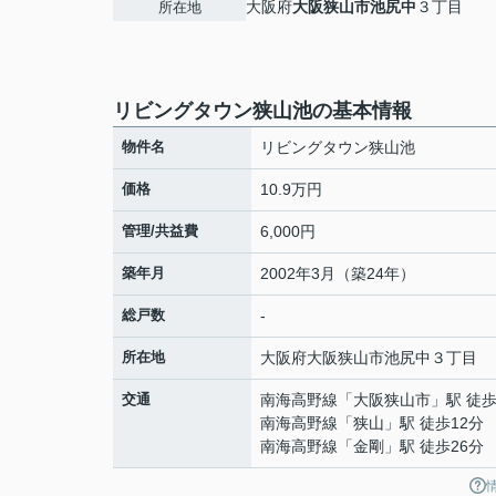
大阪府
大阪狭山市
池尻中
３丁目
所在地
リビングタウン狭山池の基本情報
物件名
リビングタウン狭山池
価格
10.9万円
管理/共益費
6,000円
築年月
2002年3月（築24年）
総戸数
-
所在地
大阪府
大阪狭山市
池尻中
３丁目
交通
南海高野線
「
大阪狭山市
」駅 徒歩
南海高野線
「
狭山
」駅 徒歩12分
南海高野線
「
金剛
」駅 徒歩26分