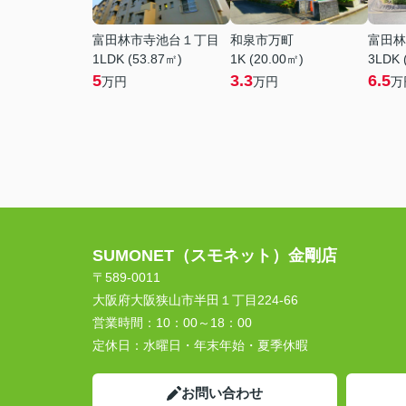
富田林市寺池台１丁目
和泉市万町
富田林
1LDK (53.87㎡)
1K (20.00㎡)
3LDK 
5
3.3
6.5
万円
万円
万
SUMONET（スモネット）金剛店
〒589-0011
大阪府大阪狭山市半田１丁目224-66
営業時間：
10：00～18：00
定休日：
水曜日・年末年始・夏季休暇
お問い合わせ