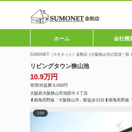
ホーム
会社概
SUMONET（スモネット）金剛店
大阪狭山市の賃貸一覧
リビングタウン狭山池
10.9万円
管理/共益費 6,000円
大阪府
大阪狭山市
池尻中
３丁目
南海高野線「大阪狭山市」駅徒歩12分
南海高野線「
1
/
19