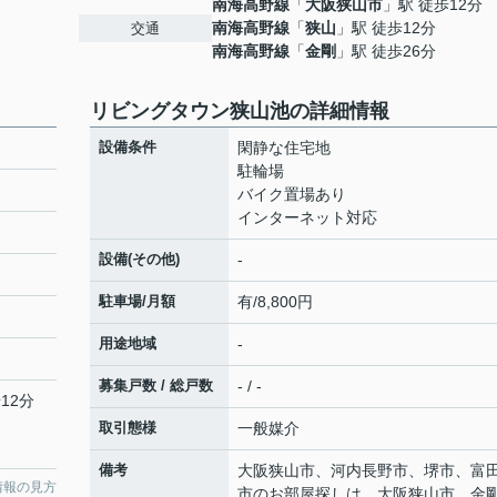
南海高野線
「
大阪狭山市
」駅 徒歩12分
南海高野線
「
狭山
」駅 徒歩12分
交通
南海高野線
「
金剛
」駅 徒歩26分
リビングタウン狭山池の詳細情報
設備条件
閑静な住宅地
駐輪場
バイク置場あり
インターネット対応
設備(その他)
-
駐車場/月額
有/8,800円
用途地域
-
募集戸数 / 総戸数
- / -
12分
取引態様
一般媒介
備考
大阪狭山市、河内長野市、堺市、富
情報の見方
市のお部屋探しは、大阪狭山市、金