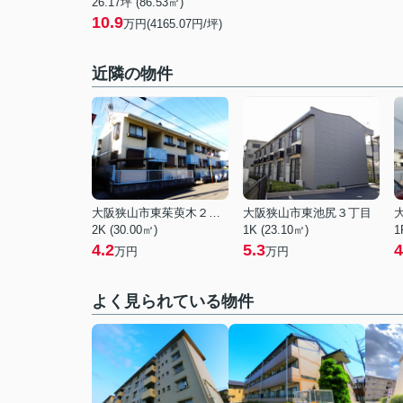
26.17坪 (86.53㎡)
10.9
万円(4165.07円/坪)
近隣の物件
大阪狭山市東茱萸木２丁目
大阪狭山市東池尻３丁目
2K (30.00㎡)
1K (23.10㎡)
1
4.2
5.3
4
万円
万円
よく見られている物件