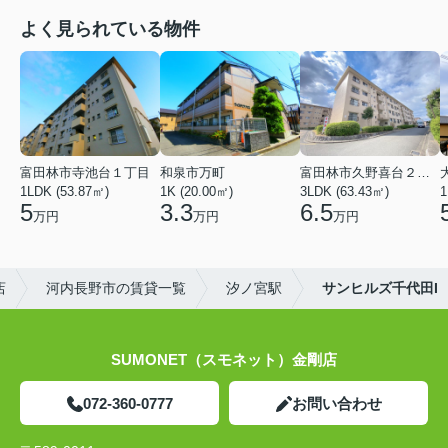
よく見られている物件
富田林市寺池台１丁目
和泉市万町
富田林市久野喜台２丁目
1LDK (53.87㎡)
1K (20.00㎡)
3LDK (63.43㎡)
1
5
3.3
6.5
万円
万円
万円
店
河内長野市の賃貸一覧
汐ノ宮駅
サンヒルズ千代田I
SUMONET（スモネット）金剛店
072-360-0777
お問い合わせ