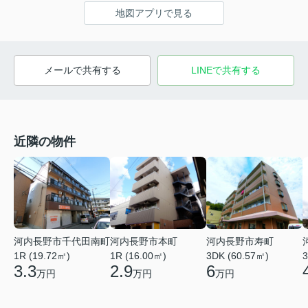
地図アプリで見る
メールで共有する
LINEで共有する
近隣の物件
河内長野市千代田南町
河内長野市本町
河内長野市寿町
1R (19.72㎡)
1R (16.00㎡)
3DK (60.57㎡)
3
3.3
2.9
6
万円
万円
万円