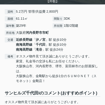
【外観】
5.2万円 管理/共益費 2,800円
賃料
61.11㎡
3DK
面積
間取り
築29年
1階/2階建
築年数
所在階
大阪府
河内長野市
市町
所在地
近鉄長野線
「
汐ノ宮
」駅 徒歩10分
交通
南海高野線
「
千代田
」駅 徒歩10分
南海高野線
「
滝谷
」駅 徒歩24分
オススメ物件見て頂き誠にありがとうございます。
備考
家賃、礼金等の交渉も私にお任せください。
大阪狭山市、河内長野市、堺市、富田林市のお部屋探し
は、
大阪狭山市、金剛駅から徒歩1分のＳＵＭＯＮＥＴ（ス
モネット）金剛店！
サンヒルズ千代田Iのコメント(おすすめポイント)
オススメ物件見て頂き誠にありがとうございます。