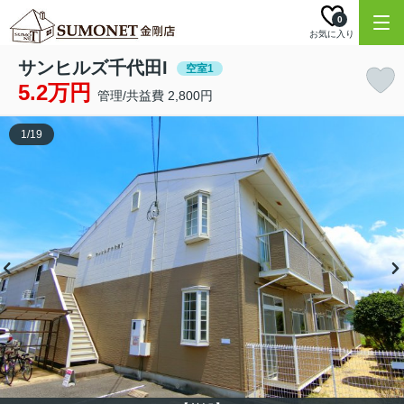
0
お気に入り
サンヒルズ千代田I
空室1
5.2万円
管理/共益費 2,800円
1
/
19