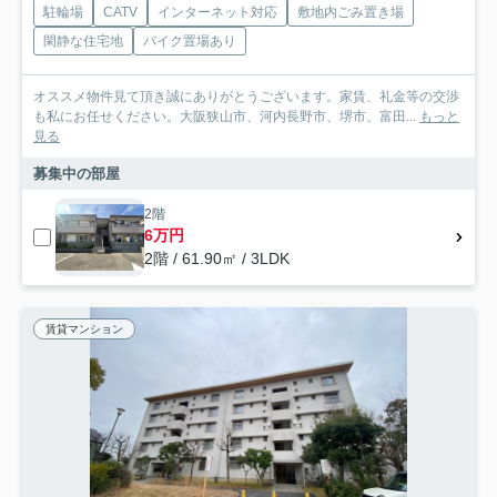
駐輪場
CATV
インターネット対応
敷地内ごみ置き場
閑静な住宅地
バイク置場あり
オススメ物件見て頂き誠にありがとうございます。家賃、礼金等の交渉
も私にお任せください。大阪狭山市、河内長野市、堺市、富田...
もっと
見る
募集中の部屋
2階
6万円
2階 / 61.90㎡ / 3LDK
賃貸マンション