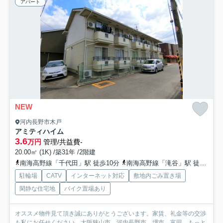
アパート
NEW
河内長野市木戸
アミティハイム
3.6
万円
管理/共益費-
20.00㎡ (1K) /築31年 /2階建
南海高野線「千代田」駅 徒歩10分
南海高野線「滝谷」駅 徒歩12分
駐輪場
CATV
インターネット対応
敷地内ごみ置き場
閑静な住宅地
バイク置場あり
オススメ物件見て頂き誠にありがとうございます。家賃、礼金等の交渉
も私にお任せください。大阪狭山市、河内長野市、堺市、富田...
もっと