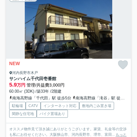
NEW
河内長野市木戸
サンハイム千代田壱番館
5.9
万円
管理/共益費3,000円
60.00㎡ (3DK) /築33年 /2階建
南海高野線「千代田」駅 徒歩5分
南海高野線「滝谷」駅 徒歩19分
駐輪場
CATV
インターネット対応
敷地内ごみ置き場
閑静な住宅地
バイク置場あり
オススメ物件見て頂き誠にありがとうございます。家賃、礼金等の交渉
も私にお任せください。大阪狭山市、河内長野市、堺市、富田...
もっと