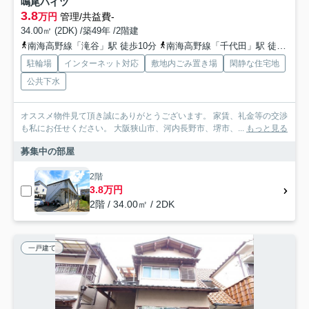
鳴尾ハイツ
3.8
万円
管理/共益費-
34.00㎡ (2DK) /築49年 /2階建
南海高野線「滝谷」駅 徒歩10分
南海高野線「千代田」駅 徒歩13分
駐輪場
インターネット対応
敷地内ごみ置き場
閑静な住宅地
公共下水
オススメ物件見て頂き誠にありがとうございます。 家賃、礼金等の交渉
も私にお任せください。 大阪狭山市、河内長野市、堺市、...
もっと見る
募集中の部屋
2階
3.8万円
2階 / 34.00㎡ / 2DK
一戸建て