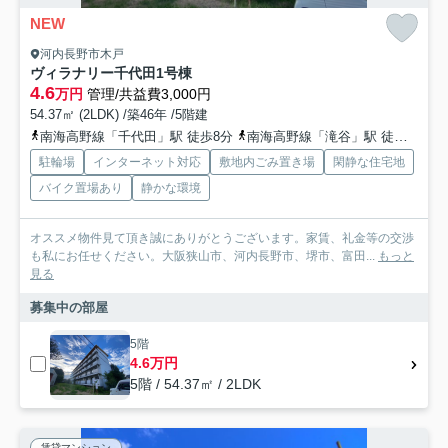
NEW
河内長野市木戸
ヴィラナリー千代田1号棟
4.6
万円
管理/共益費3,000円
54.37㎡ (2LDK) /築46年 /5階建
南海高野線「千代田」駅 徒歩8分
南海高野線「滝谷」駅 徒歩16分
駐輪場
インターネット対応
敷地内ごみ置き場
閑静な住宅地
バイク置場あり
静かな環境
オススメ物件見て頂き誠にありがとうございます。家賃、礼金等の交渉
も私にお任せください。大阪狭山市、河内長野市、堺市、富田...
もっと
見る
募集中の部屋
5階
4.6万円
5階 / 54.37㎡ / 2LDK
賃貸マンション