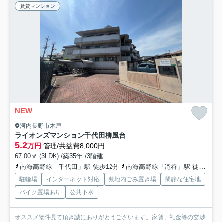
賃貸マンション
NEW
河内長野市木戸
ライオンズマンション千代田柳風台
5.2
万円
管理/共益費8,000円
67.00㎡ (3LDK) /築35年 /3階建
南海高野線「千代田」駅 徒歩12分
南海高野線「滝谷」駅 徒歩12分
駐輪場
インターネット対応
敷地内ごみ置き場
閑静な住宅地
バイク置場あり
公共下水
オススメ物件見て頂き誠にありがとうございます。家賃、礼金等の交渉