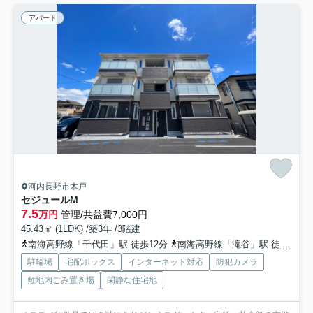
アパート
河内長野市木戸
セジュールM
7.5
万円
管理/共益費7,000円
45.43㎡ (1LDK) /築3年 /3階建
南海高野線「千代田」駅 徒歩12分
南海高野線「滝谷」駅 徒歩11分
駐輪場
宅配ボックス
インターネット対応
防犯カメラ
敷地内ごみ置き場
閑静な住宅地