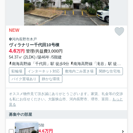
NEW
河内長野市木戸
ヴィラナリー千代田10号棟
4.6
万円
管理/共益費3,000円
54.37㎡ (2LDK) /築46年 /5階建
南海高野線「千代田」駅 徒歩9分
南海高野線「滝谷」駅 徒歩15分
駐輪場
インターネット対応
敷地内ごみ置き場
閑静な住宅地
バイク置場あり
静かな環境
オススメ物件見て頂き誠にありがとうございます。家賃、礼金等の交渉
も私にお任せください。大阪狭山市、河内長野市、堺市、富田...
もっと
見る
募集中の部屋
5階
4.6万円