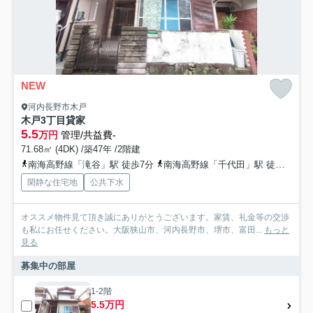
NEW
河内長野市木戸
木戸3丁目貸家
5.5
万円
管理/共益費-
71.68㎡ (4DK) /築47年 /2階建
南海高野線「滝谷」駅 徒歩7分
南海高野線「千代田」駅 徒歩15分
閑静な住宅地
公共下水
オススメ物件見て頂き誠にありがとうございます。家賃、礼金等の交渉
も私にお任せください。大阪狭山市、河内長野市、堺市、富田...
もっと
見る
募集中の部屋
1-2階
5.5万円