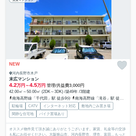
NEW
河内長野市木戸
末広マンション
4.2
4.5
万円～
万円
管理/共益費3,000円
42.00㎡～50.00㎡ (2DK～3DK) /築49年 /3階建
南海高野線「千代田」駅 徒歩9分
南海高野線「滝谷」駅 徒歩12分
駐輪場
CATV
インターネット対応
敷地内ごみ置き場
閑静な住宅地
バイク置場あり
オススメ物件見て頂き誠にありがとうございます。家賃、礼金等の交渉
も私にお任せください。大阪狭山市、河内長野市、堺市、富田...
もっと