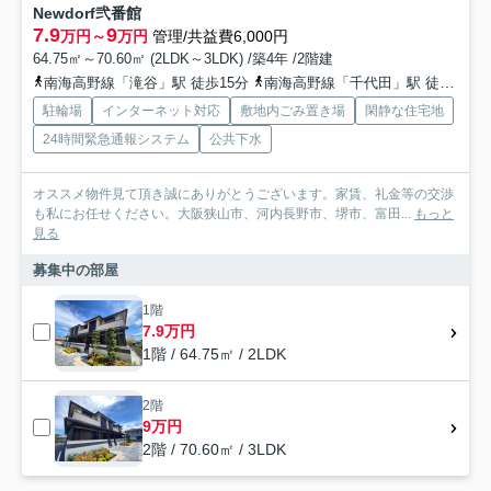
Newdorf弐番館
7.9
9
万円～
万円
管理/共益費6,000円
64.75㎡～70.60㎡ (2LDK～3LDK) /築4年 /2階建
南海高野線「滝谷」駅 徒歩15分
南海高野線「千代田」駅 徒歩15分
駐輪場
インターネット対応
敷地内ごみ置き場
閑静な住宅地
24時間緊急通報システム
公共下水
オススメ物件見て頂き誠にありがとうございます。家賃、礼金等の交渉
も私にお任せください。大阪狭山市、河内長野市、堺市、富田...
もっと
見る
募集中の部屋
1階
7.9万円
1階 / 64.75㎡ / 2LDK
2階
9万円
2階 / 70.60㎡ / 3LDK