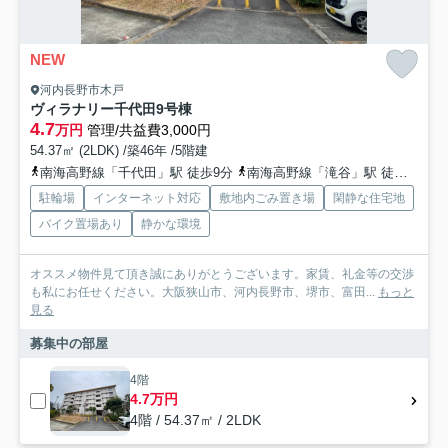
NEW
河内長野市木戸
ヴィラナリー千代田9号棟
4.7
万円
管理/共益費3,000円
54.37㎡ (2LDK) /築46年 /5階建
南海高野線「千代田」駅 徒歩9分
南海高野線「滝谷」駅 徒歩15分
駐輪場
インターネット対応
敷地内ごみ置き場
閑静な住宅地
バイク置場あり
静かな環境
オススメ物件見て頂き誠にありがとうございます。家賃、礼金等の交渉
も私にお任せください。大阪狭山市、河内長野市、堺市、富田...
もっと
見る
募集中の部屋
4階
4.7万円
4階 / 54.37㎡ / 2LDK