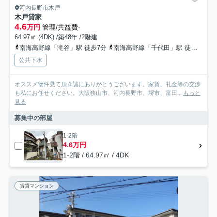
河内長野市木戸
木戸貸家
4.6
万円
管理/共益費-
64.97㎡ (4DK) /築48年 /2階建
南海高野線「滝谷」駅 徒歩7分
南海高野線「千代田」駅 徒歩15分
公共下水
オススメ物件見て頂き誠にありがとうございます。家賃、礼金等の交渉
も私にお任せください。大阪狭山市、河内長野市、堺市、富田...
もっと
見る
募集中の部屋
1-2階
4.6万円
1-2階 / 64.97㎡ / 4DK
賃貸マンション