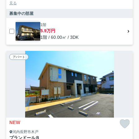
見る
募集中の部屋
1階
5.9万円
1階 / 60.00㎡ / 3DK
アパート
NEW
河内長野市木戸
プランドールＢ