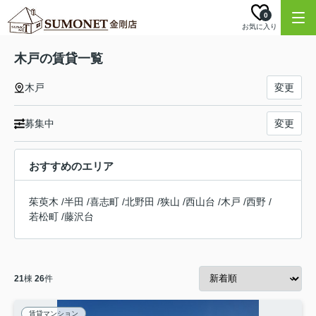
0
お気に入り
木戸の賃貸一覧
木戸
変更
募集中
変更
おすすめのエリア
茱萸木
/
半田
/
喜志町
/
北野田
/
狭山
/
西山台
/
木戸
/
西野
/
若松町
/
藤沢台
21
棟
26
件
賃貸マンション