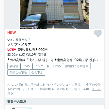
NEW
河内長野市木戸
クリプトメリア
5
万円
管理/共益費3,000円
33.00㎡ (1K) /築19年 /2階建
南海高野線「滝谷」駅 徒歩8分
南海高野線「金剛」駅 徒歩30分
南
駐輪場
CATV
インターネット対応
敷地内ごみ置き場
閑静な住宅地
公共下水
オススメ物件見て頂き誠にありがとうございます。家賃、礼金等の交渉
も私にお任せください。大阪狭山市、河内長野市、堺市、富田...
もっと
見る
募集中の部屋