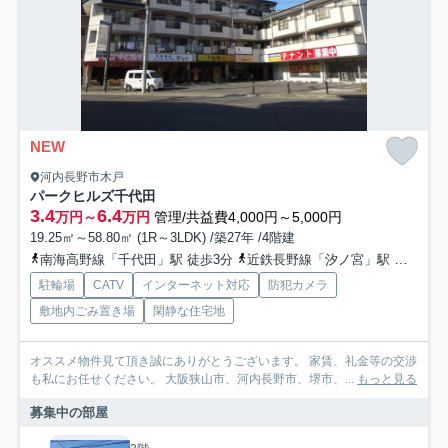
NEW
河内長野市木戸
パークヒルズ千代田
3.4
6.4
万円～
万円
管理/共益費4,000円～5,000円
19.25㎡～58.80㎡ (1R～3LDK) /築27年 /4階建
南海高野線「千代田」駅 徒歩3分
近鉄長野線「汐ノ宮」駅 徒歩14分
駐輪場
CATV
インターネット対応
防犯カメラ
敷地内ごみ置き場
閑静な住宅地
オススメ物件見て頂き誠にありがとうございます。 家賃、礼金等の交渉
も私にお任せください。 大阪狭山市、河内長野市、堺市、...
もっと見る
募集中の部屋