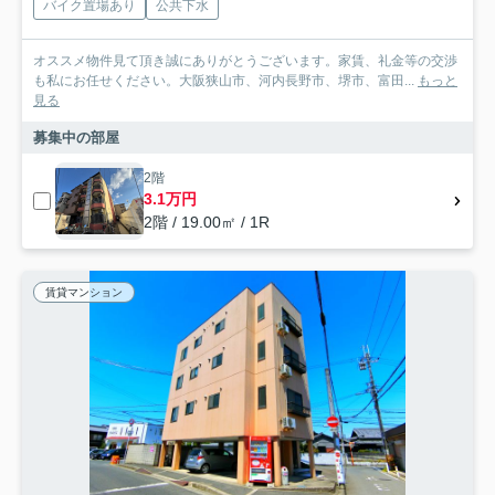
バイク置場あり
公共下水
オススメ物件見て頂き誠にありがとうございます。家賃、礼金等の交渉
も私にお任せください。大阪狭山市、河内長野市、堺市、富田...
もっと
見る
募集中の部屋
2階
3.1万円
2階 / 19.00㎡ / 1R
賃貸マンション