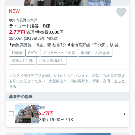
NEW
河内長野市木戸
ラ・コート滝谷 B棟
2.7
万円
管理/共益費3,000円
19.00㎡ (1K) /築32年 /4階建
南海高野線「滝谷」駅 徒歩7分
南海高野線「千代田」駅 徒歩16分
駐輪場
CATV
インターネット対応
敷地内ごみ置き場
閑静な住宅地
バイク置場あり
オススメ物件見て頂き誠にありがとうございます。家賃、礼金等の交渉
も私にお任せください。大阪狭山市、河内長野市、堺市、富田...
もっと
見る
募集中の部屋
3階
2.7万円
3階 / 19.00㎡ / 1K