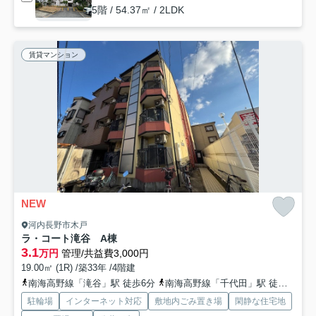
5階 / 54.37㎡ / 2LDK
賃貸マンション
NEW
河内長野市木戸
ラ・コート滝谷 A棟
3.1
万円
管理/共益費3,000円
19.00㎡ (1R) /築33年 /4階建
南海高野線「滝谷」駅 徒歩6分
南海高野線「千代田」駅 徒歩15分
駐輪場
インターネット対応
敷地内ごみ置き場
閑静な住宅地