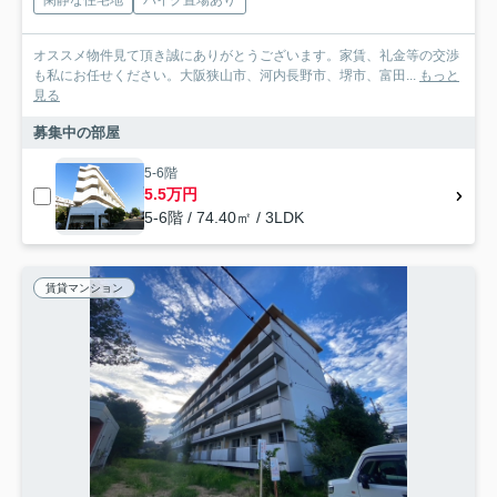
閑静な住宅地
バイク置場あり
オススメ物件見て頂き誠にありがとうございます。家賃、礼金等の交渉
も私にお任せください。大阪狭山市、河内長野市、堺市、富田...
もっと
見る
募集中の部屋
5-6階
5.5万円
5-6階 / 74.40㎡ / 3LDK
賃貸マンション