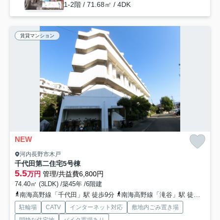
1-2階 / 71.68㎡ / 4DK
賃貸マンション
NEW
河内長野市木戸
千代田第二住宅5号棟
5.5
万円
管理/共益費6,800円
74.40㎡ (3LDK) /築45年 /6階建
南海高野線「千代田」駅 徒歩9分
南海高野線「滝谷」駅 徒歩14分
駐輪場
CATV
インターネット対応
敷地内ごみ置き場