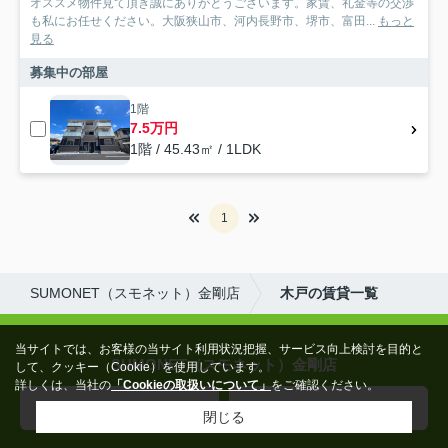
オススメ物件見て頂き誠にありがとうございます。家賃、礼金等の交渉
も私にお任せください。大阪狭山市、河内長野市、堺市、富田...
もっと
見る
募集中の部屋
1階
7.5万円
1階 / 45.43㎡ / 1LDK
1
SUMONET（スモネット）金剛店
木戸の賃貸一覧
当サイトでは、お客様の当サイト利用状況把握、サービス向上検討を目的と
SUMONET（スモネット）金剛店
して、クッキー（Cookie）を使用しています。
詳しくは、当社の
「Cookieの取扱いについて」
をご確認ください。
072-360-0777
お問い合わせ
閉じる