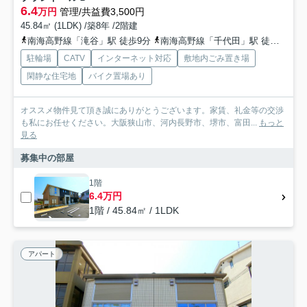
6.4
万円
管理/共益費3,500円
45.84㎡ (1LDK) /築8年 /2階建
南海高野線「滝谷」駅 徒歩9分
南海高野線「千代田」駅 徒歩14分
駐輪場
CATV
インターネット対応
敷地内ごみ置き場
閑静な住宅地
バイク置場あり
オススメ物件見て頂き誠にありがとうございます。家賃、礼金等の交渉
も私にお任せください。大阪狭山市、河内長野市、堺市、富田...
もっと
見る
募集中の部屋
1階
6.4万円
1階 / 45.84㎡ / 1LDK
アパート