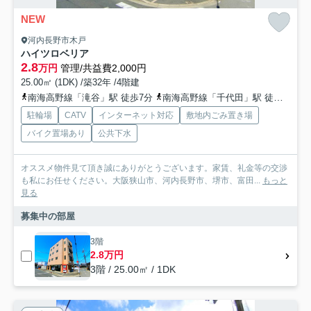
NEW
河内長野市木戸
ハイツロベリア
2.8
万円
管理/共益費2,000円
25.00㎡ (1DK) /築32年 /4階建
南海高野線「滝谷」駅 徒歩7分
南海高野線「千代田」駅 徒歩16分
駐輪場
CATV
インターネット対応
敷地内ごみ置き場
バイク置場あり
公共下水
オススメ物件見て頂き誠にありがとうございます。家賃、礼金等の交渉
も私にお任せください。大阪狭山市、河内長野市、堺市、富田...
もっと
見る
募集中の部屋
3階
2.8万円
3階 / 25.00㎡ / 1DK