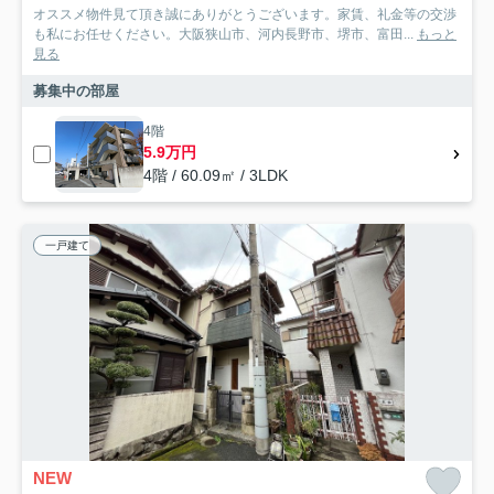
オススメ物件見て頂き誠にありがとうございます。家賃、礼金等の交渉
も私にお任せください。大阪狭山市、河内長野市、堺市、富田...
もっと
見る
募集中の部屋
4階
5.9万円
4階 / 60.09㎡ / 3LDK
一戸建て
NEW