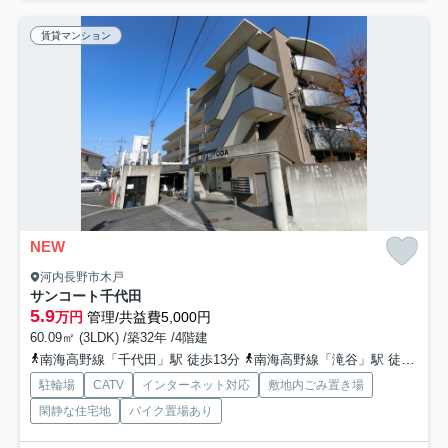
賃貸マンション
NEW
河内長野市木戸
サンコート千代田
5.9
万円
管理/共益費5,000円
60.09㎡ (3LDK) /築32年 /4階建
南海高野線「千代田」駅 徒歩13分
南海高野線「滝谷」駅 徒歩12分
駐輪場
CATV
インターネット対応
敷地内ごみ置き場
閑静な住宅地
バイク置場あり