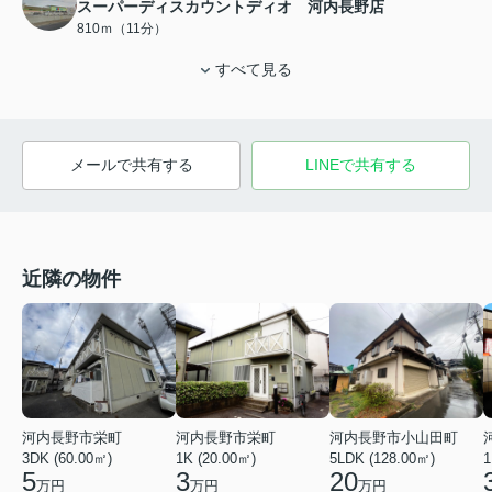
スーパーディスカウントディオ 河内長野店
810ｍ（11分）
すべて見る
メールで共有する
LINEで共有する
近隣の物件
河内長野市栄町
河内長野市栄町
河内長野市小山田町
3DK (60.00㎡)
1K (20.00㎡)
5LDK (128.00㎡)
1
5
3
20
万円
万円
万円