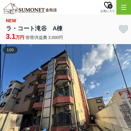
0
お気に入り
NEW
ラ・コート滝谷 A棟
3.1
万円
管理/共益費 3,000円
1
/
20