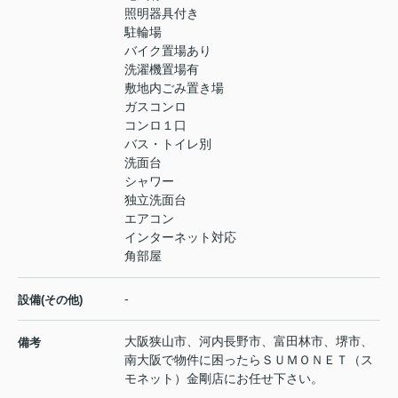
照明器具付き
駐輪場
バイク置場あり
洗濯機置場有
敷地内ごみ置き場
ガスコンロ
コンロ１口
バス・トイレ別
洗面台
シャワー
独立洗面台
エアコン
インターネット対応
角部屋
-
設備(その他)
大阪狭山市、河内長野市、富田林市、堺市、
備考
南大阪で物件に困ったらＳＵＭＯＮＥＴ（ス
モネット）金剛店にお任せ下さい。