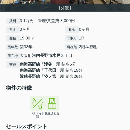
【外観】
3.1万円 管理/共益費 3,000円
賃料
0ヶ月
0ヶ月
敷金
礼金
19.00㎡
1R
面積
間取り
築33年
2階/4階建
築年数
所在階
大阪府
河内長野市
木戸
３丁目
所在地
南海高野線
「
滝谷
」駅 徒歩6分
交通
南海高野線
「
千代田
」駅 徒歩15分
近鉄長野線
「
汐ノ宮
」駅 徒歩26分
物件の特徴
バストイレ
独立洗面台
別
セールスポイント