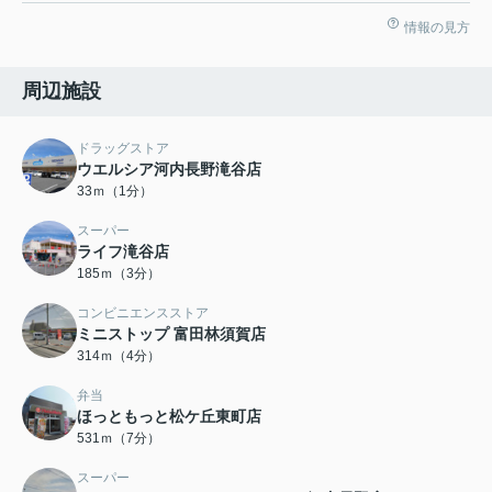
情報の見方
周辺施設
ドラッグストア
ウエルシア河内長野滝谷店
33ｍ（1分）
スーパー
ライフ滝谷店
185ｍ（3分）
コンビニエンスストア
ミニストップ 富田林須賀店
314ｍ（4分）
弁当
ほっともっと松ケ丘東町店
531ｍ（7分）
スーパー