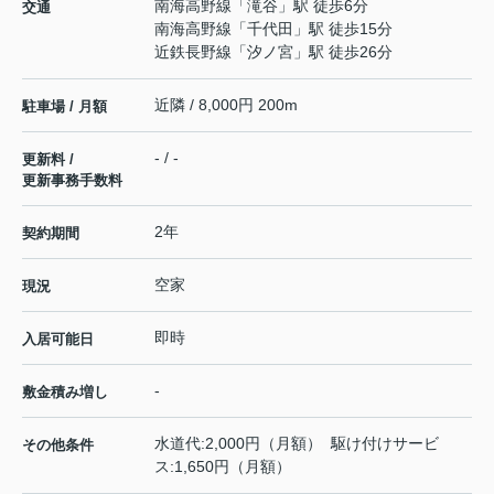
南海高野線
「
滝谷
」駅 徒歩6分
交通
南海高野線
「
千代田
」駅 徒歩15分
近鉄長野線
「
汐ノ宮
」駅 徒歩26分
近隣 / 8,000円 200m
駐車場 / 月額
- / -
更新料 /
更新事務手数料
2年
契約期間
空家
現況
即時
入居可能日
-
敷金積み増し
水道代:2,000円（月額） 駆け付けサービ
その他条件
ス:1,650円（月額）