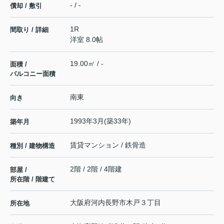
- / -
償却 / 敷引
1R
間取り / 詳細
洋室 8.0帖
19.00㎡ / -
面積 /
バルコニー面積
南東
向き
1993年3月(築33年)
築年月
賃貸マンション / 鉄骨造
種別 / 建物構造
2階 / 2階 / 4階建
部屋 /
所在階 / 階建て
大阪府
河内長野市
木戸
３丁目
所在地