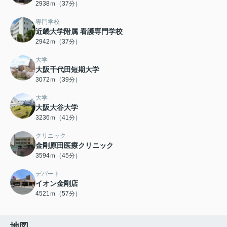
2938ｍ（37分）
専門学校
近畿大学附属 看護専門学校
2942ｍ（37分）
大学
大阪千代田短期大学
3072ｍ（39分）
大学
大阪大谷大学
3236ｍ（41分）
クリニック
金剛原田医療クリニック
3594ｍ（45分）
デパート
イオン金剛店
4521ｍ（57分）
地図