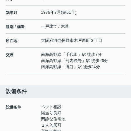
1975年7月(築51年)
築年月
一戸建て / 木造
種別 / 構造
大阪府
河内長野市
木戸西町
３丁目
所在地
南海高野線
「
千代田
」駅 徒歩7分
交通
南海高野線
「
河内長野
」駅 徒歩26分
南海高野線
「
滝谷
」駅 徒歩24分
設備条件
ペット相談
設備条件
陽当り良好
閑静な住宅地
２人入居可