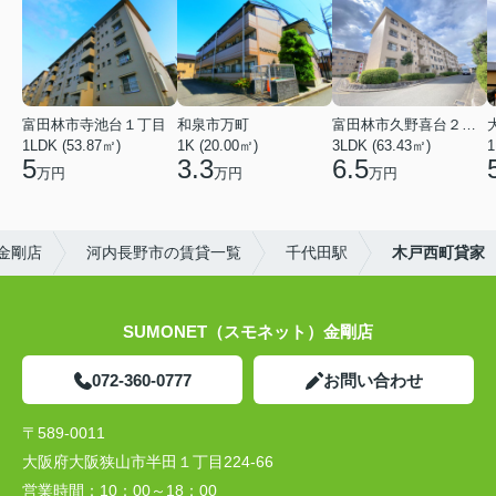
富田林市寺池台１丁目
和泉市万町
富田林市久野喜台２丁目
1LDK (53.87㎡)
1K (20.00㎡)
3LDK (63.43㎡)
1
5
3.3
6.5
万円
万円
万円
）金剛店
河内長野市の賃貸一覧
千代田駅
木戸西町貸家
SUMONET（スモネット）金剛店
072-360-0777
お問い合わせ
〒589-0011
大阪府大阪狭山市半田１丁目224-66
営業時間：
10：00～18：00