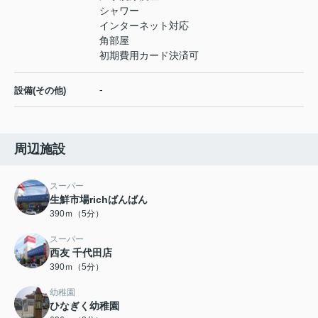
シャワー
インターネット対応
角部屋
初期費用カード決済可
-
設備(その他)
周辺施設
スーパー
生鮮市場richばんばん
390ｍ（5分）
スーパー
西友 千代田店
390ｍ（5分）
幼稚園
ひなぎく幼稚園