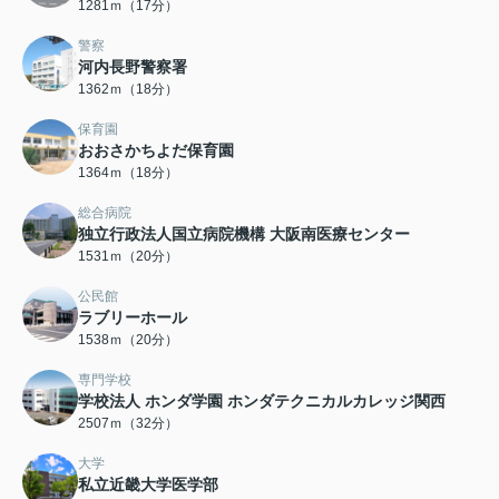
1281ｍ（17分）
警察
河内長野警察署
1362ｍ（18分）
保育園
おおさかちよだ保育園
1364ｍ（18分）
総合病院
独立行政法人国立病院機構 大阪南医療センター
1531ｍ（20分）
公民館
ラブリーホール
1538ｍ（20分）
専門学校
学校法人 ホンダ学園 ホンダテクニカルカレッジ関西
2507ｍ（32分）
大学
私立近畿大学医学部