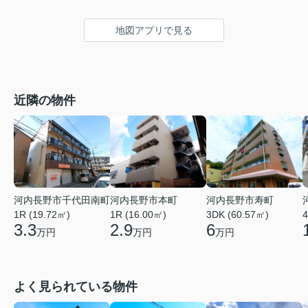
地図アプリで見る
近隣の物件
河内長野市千代田南町
河内長野市本町
河内長野市寿町
1R (19.72㎡)
1R (16.00㎡)
3DK (60.57㎡)
4
3.3
2.9
6
万円
万円
万円
よく見られている物件