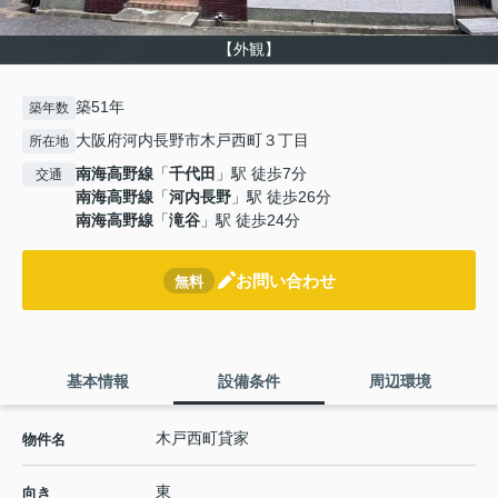
【外観】
築51年
築年数
大阪府河内長野市木戸西町３丁目
所在地
南海高野線
「
千代田
」駅 徒歩7分
交通
南海高野線
「
河内長野
」駅 徒歩26分
南海高野線
「
滝谷
」駅 徒歩24分
お問い合わせ
無料
基本情報
設備条件
周辺環境
木戸西町貸家
物件名
東
向き