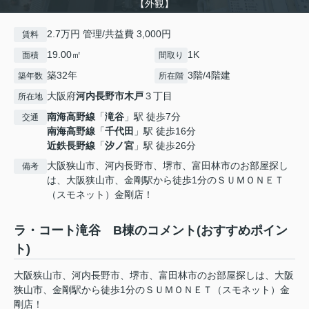
【外観】
2.7万円 管理/共益費 3,000円
賃料
19.00㎡
1K
面積
間取り
築32年
3階/4階建
築年数
所在階
大阪府
河内長野市
木戸
３丁目
所在地
南海高野線
「
滝谷
」駅 徒歩7分
交通
南海高野線
「
千代田
」駅 徒歩16分
近鉄長野線
「
汐ノ宮
」駅 徒歩26分
大阪狭山市、河内長野市、堺市、富田林市のお部屋探し
備考
は、大阪狭山市、金剛駅から徒歩1分のＳＵＭＯＮＥＴ
（スモネット）金剛店！
ラ・コート滝谷 B棟のコメント(おすすめポイン
ト)
大阪狭山市、河内長野市、堺市、富田林市のお部屋探しは、大阪
狭山市、金剛駅から徒歩1分のＳＵＭＯＮＥＴ（スモネット）金
剛店！