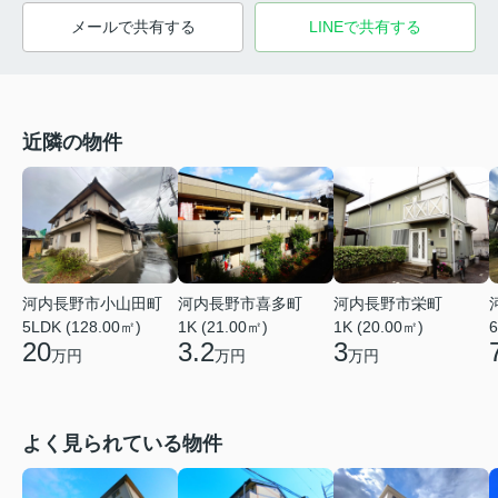
メールで共有する
LINEで共有する
近隣の物件
河内長野市小山田町
河内長野市喜多町
河内長野市栄町
5LDK (128.00㎡)
1K (21.00㎡)
1K (20.00㎡)
6
20
3.2
3
万円
万円
万円
よく見られている物件