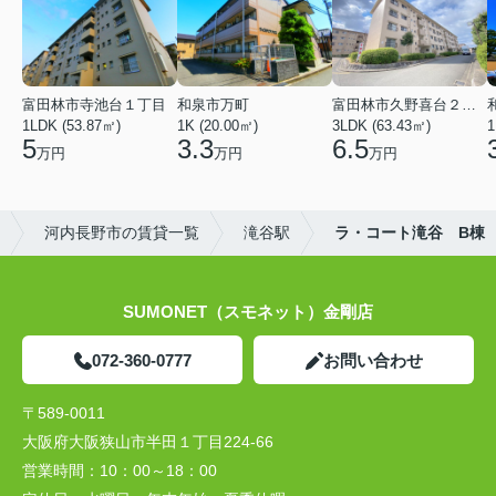
富田林市寺池台１丁目
和泉市万町
富田林市久野喜台２丁目
1LDK (53.87㎡)
1K (20.00㎡)
3LDK (63.43㎡)
1
5
3.3
6.5
万円
万円
万円
河内長野市の賃貸一覧
滝谷駅
ラ・コート滝谷 B棟
SUMONET（スモネット）金剛店
072-360-0777
お問い合わせ
〒589-0011
大阪府大阪狭山市半田１丁目224-66
営業時間：
10：00～18：00