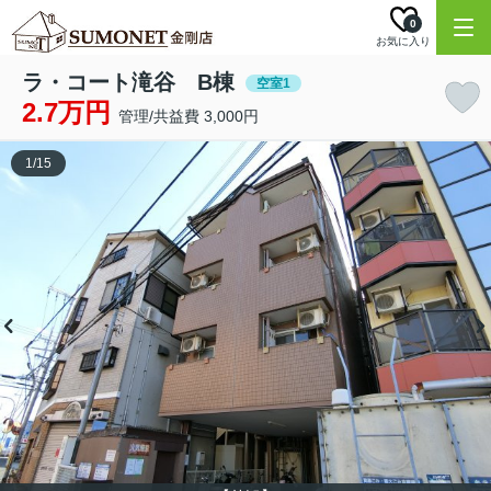
0
お気に入り
ラ・コート滝谷 B棟
空室1
2.7万円
管理/共益費 3,000円
1
/
15