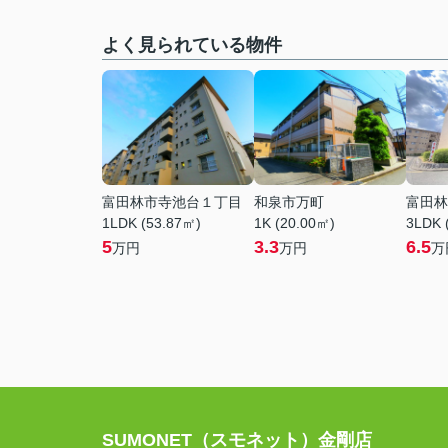
よく見られている物件
富田林市寺池台１丁目
和泉市万町
富田林
1LDK (53.87㎡)
1K (20.00㎡)
3LDK 
5
3.3
6.5
万円
万円
万
SUMONET（スモネット）金剛店