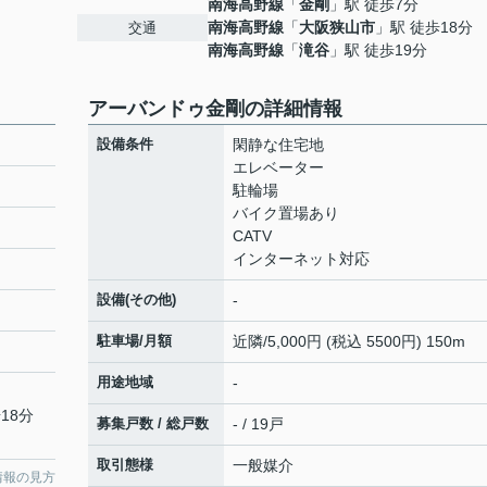
南海高野線
「
金剛
」駅 徒歩7分
南海高野線
「
大阪狭山市
」駅 徒歩18分
交通
南海高野線
「
滝谷
」駅 徒歩19分
アーバンドゥ金剛の詳細情報
設備条件
閑静な住宅地
エレベーター
駐輪場
バイク置場あり
CATV
インターネット対応
設備(その他)
-
駐車場/月額
近隣/5,000円 (税込 5500円) 150m
用途地域
-
18分
募集戸数 / 総戸数
- / 19戸
取引態様
一般媒介
情報の見方