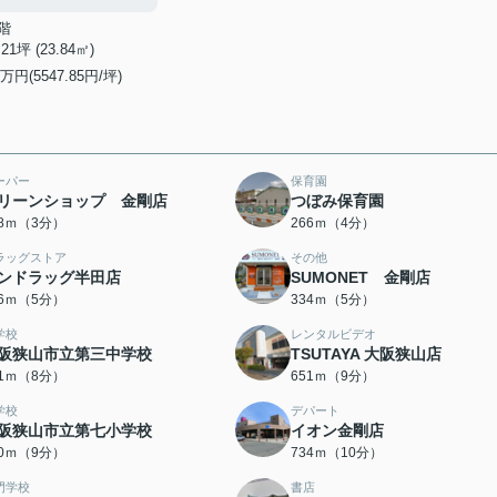
階
.21坪 (23.84㎡)
万円(5547.85円/坪)
ーパー
保育園
リーンショップ 金剛店
つぼみ保育園
08ｍ（3分）
266ｍ（4分）
ラッグストア
その他
ンドラッグ半田店
SUMONET 金剛店
26ｍ（5分）
334ｍ（5分）
学校
レンタルビデオ
阪狭山市立第三中学校
TSUTAYA 大阪狭山店
31ｍ（8分）
651ｍ（9分）
学校
デパート
阪狭山市立第七小学校
イオン金剛店
90ｍ（9分）
734ｍ（10分）
門学校
書店