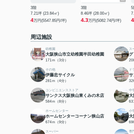
3階
3階
5
7.21坪 (23.84㎡)
8.46坪 (28.00㎡)
7
4
4.3
4
万円(5547.85円/坪)
万円(5082.74円/坪)
周辺施設
幼稚園
ス
大阪狭山市立幼稚園半田幼稚園
グ
171ｍ（3分）
2
その他
ド
伊藤忠サイクル
サ
281ｍ（4分）
3
コンビニエンスストア
中
サンクス大阪狭山東くみの木店
大
584ｍ（8分）
6
ホームセンター
小
ホームセンターコーナン狭山店
大
674ｍ（9分）
6
スーパー
専