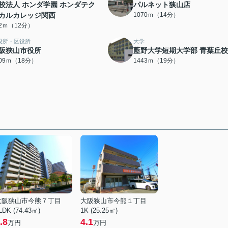
校法人 ホンダ学園 ホンダテク
パルネット狭山店
カルカレッジ関西
1070ｍ（14分）
92ｍ（12分）
役所・区役所
大学
阪狭山市役所
藍野大学短期大学部 青葉丘校
409ｍ（18分）
1443ｍ（19分）
大阪狭山市今熊７丁目
大阪狭山市今熊１丁目
LDK (74.43㎡)
1K (25.25㎡)
.8
4.1
万円
万円