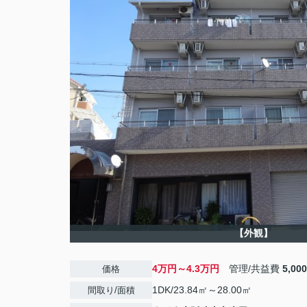
【外観】
4万円～4.3万円
管理/共益費
5,00
価格
1DK/23.84㎡～28.00㎡
間取り/面積