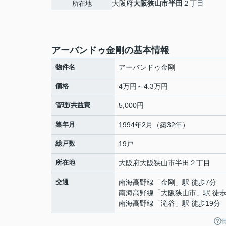
大阪府
大阪狭山市
半田
２丁目
所在地
アーバンドゥ金剛の基本情報
物件名
アーバンドゥ金剛
価格
4万円～4.3万円
管理/共益費
5,000円
築年月
1994年2月（築32年）
総戸数
19戸
所在地
大阪府
大阪狭山市
半田
２丁目
交通
南海高野線
「
金剛
」駅 徒歩7分
南海高野線
「
大阪狭山市
」駅 徒歩
南海高野線
「
滝谷
」駅 徒歩19分