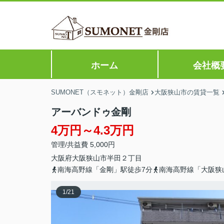
ホーム
会社概
SUMONET（スモネット）金剛店
大阪狭山市の賃貸一覧
アーバンドゥ金剛
4万円～4.3万円
管理/共益費 5,000円
大阪府
大阪狭山市
半田
２丁目
南海高野線「金剛」駅徒歩7分
南海高野線「大阪狭
1
/
21