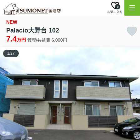
0
お気に入り
NEW
Palacio大野台 102
7.4
万円
管理/共益費 6,000円
1
/
27