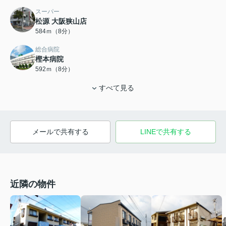
スーパー
松源 大阪狭山店
584ｍ（8分）
総合病院
樫本病院
592ｍ（8分）
すべて見る
メールで共有する
LINEで共有する
近隣の物件