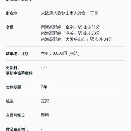
大阪府
大阪狭山市
大野台
１丁目
所在地
南海高野線
「
金剛
」駅 徒歩21分
交通
南海高野線
「
滝谷
」駅 徒歩23分
南海高野線
「
大阪狭山市
」駅 徒歩34分
空有 / 8,800円 (税込)
駐車場 / 月額
- / -
更新料 /
更新事務手数料
2年
契約期間
空家
現況
即時
入居可能日
-
敷金積み増し