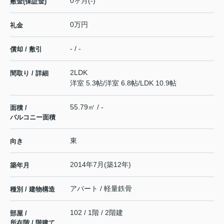
0ヶ月(-)
敷金(保証金)
0万円
礼金
- / -
償却 / 敷引
2LDK
間取り / 詳細
洋室 5.3帖
/
洋室 6.8帖
/
LDK 10.9帖
55.79㎡ / -
面積 /
バルコニー面積
東
向き
2014年7月(築12年)
築年月
アパート / 軽量鉄骨
種別 / 建物構造
102 / 1階 / 2階建
部屋 /
所在階 / 階建て