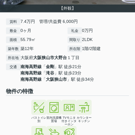
【外観】
7.4万円 管理/共益費 6,000円
賃料
0ヶ月
0万円
敷金
礼金
55.79㎡
2LDK
面積
間取り
築12年
1階/2階建
築年数
所在階
大阪府
大阪狭山市
大野台
１丁目
所在地
南海高野線
「
金剛
」駅 徒歩21分
交通
南海高野線
「
滝谷
」駅 徒歩23分
南海高野線
「
大阪狭山市
」駅 徒歩34分
物件の特徴
バストイレ
室内洗濯機
TVモニタ
カウンター
別
置場
付きインタ
キッチン
ーホン