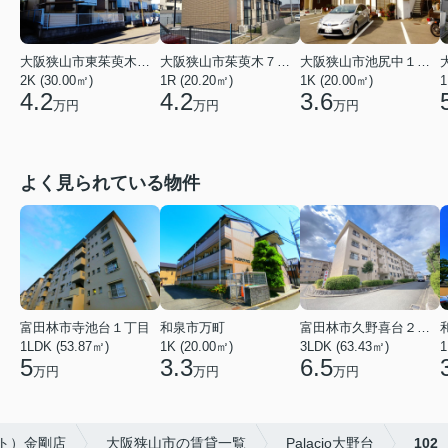
大阪狭山市東茱萸木２丁目
大阪狭山市茱萸木７丁目
大阪狭山市池尻中１丁目
2K (30.00㎡)
1R (20.20㎡)
1K (20.00㎡)
1
4.2
4.2
3.6
万円
万円
万円
よく見られている物件
富田林市寺池台１丁目
和泉市万町
富田林市久野喜台２丁目
1LDK (53.87㎡)
1K (20.00㎡)
3LDK (63.43㎡)
1
5
3.3
6.5
万円
万円
万円
ット）金剛店
大阪狭山市の賃貸一覧
Palacio大野台
102