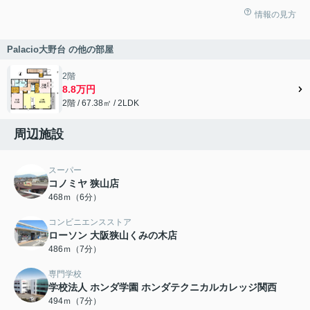
情報の見方
Palacio大野台 の他の部屋
2階
8.8万円
2階 / 67.38㎡ / 2LDK
周辺施設
スーパー
コノミヤ 狭山店
468ｍ（6分）
コンビニエンスストア
ローソン 大阪狭山くみの木店
486ｍ（7分）
専門学校
学校法人 ホンダ学園 ホンダテクニカルカレッジ関西
494ｍ（7分）