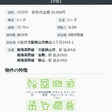
【外観】
13万円 管理/共益費 10,000円
賃料
1ヶ月
2ヶ月
敷金
礼金
72.75㎡
3LDK
面積
間取り
築24年
4階/8階建
築年数
所在階
大阪府
大阪狭山市
狭山
３丁目2415-1
所在地
南海高野線
「
大阪狭山市
」駅 徒歩5分
交通
南海高野線
「
金剛
」駅 徒歩20分
南海高野線
「
狭山
」駅 徒歩18分
物件の特徴
バストイレ
室内洗濯機
TVモニタ
カウンター
別
置場
付きインタ
キッチン
ーホン