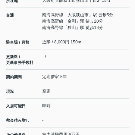
大阪府
大阪狭山市
狭山
３丁目2415-1
所在地
南海高野線
「
大阪狭山市
」駅 徒歩5分
交通
南海高野線
「
金剛
」駅 徒歩20分
南海高野線
「
狭山
」駅 徒歩18分
近隣 / 8,000円 150m
駐車場 / 月額
- / -
更新料 /
更新事務手数料
定期借家 5年
契約期間
空家
現況
即時
入居可能日
-
敷金積み増し
室内清掃費用:6万円
その他条件