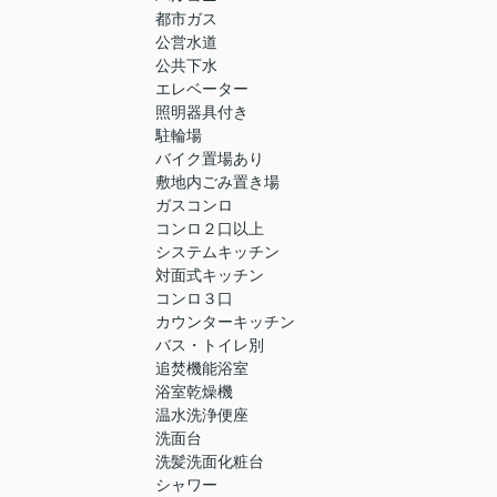
都市ガス
公営水道
公共下水
エレベーター
照明器具付き
駐輪場
バイク置場あり
敷地内ごみ置き場
ガスコンロ
コンロ２口以上
システムキッチン
対面式キッチン
コンロ３口
カウンターキッチン
バス・トイレ別
追焚機能浴室
浴室乾燥機
温水洗浄便座
洗面台
洗髪洗面化粧台
シャワー