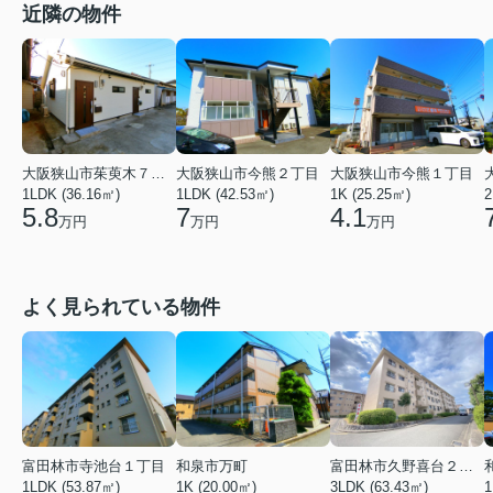
近隣の物件
大阪狭山市茱萸木７丁目
大阪狭山市今熊２丁目
大阪狭山市今熊１丁目
1LDK (36.16㎡)
1LDK (42.53㎡)
1K (25.25㎡)
2
5.8
7
4.1
万円
万円
万円
よく見られている物件
富田林市寺池台１丁目
和泉市万町
富田林市久野喜台２丁目
1LDK (53.87㎡)
1K (20.00㎡)
3LDK (63.43㎡)
1