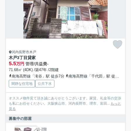
河内長野市木戸
木戸3丁目貸家
5.5
万円
管理/共益費-
71.68㎡ (4DK) /築47年 /2階建
南海高野線「滝谷」駅 徒歩7分
南海高野線「千代田」駅 徒歩15分
閑静な住宅地
公共下水
オススメ物件見て頂き誠にありがとうございます。家賃、礼金等の交渉
も私にお任せください。大阪狭山市、河内長野市、堺市、富田...
もっと
見る
募集中の部屋
1-2階