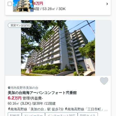
6万円
4階 / 53.28㎡ / 3DK
賃貸マンション
河内長野市美加の台
美加の台南海アーバンコンフォート弐番館
6.2
万円
管理/共益費-
60.16㎡ (3LDK) /築38年 /11階建
南海高野線「美加の台」駅 徒歩7分
南海高野線「三日市町」駅 徒歩17分
駐輪場
エレベーター
インターネット対応
防犯カメラ