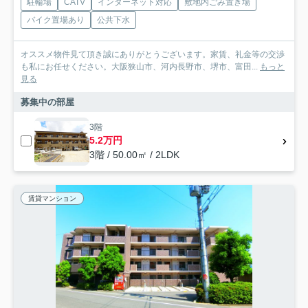
駐輪場
CATV
インターネット対応
敷地内ごみ置き場
バイク置場あり
公共下水
オススメ物件見て頂き誠にありがとうございます。家賃、礼金等の交渉
も私にお任せください。大阪狭山市、河内長野市、堺市、富田...
もっと
見る
募集中の部屋
3階
5.2万円
3階 / 50.00㎡ / 2LDK
賃貸マンション