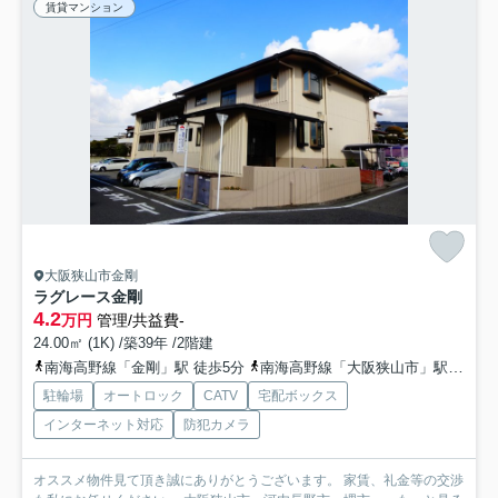
賃貸マンション
大阪狭山市金剛
ラグレース金剛
4.2
万円
管理/共益費-
24.00㎡ (1K) /築39年 /2階建
南海高野線「金剛」駅 徒歩5分
南海高野線「大阪狭山市」駅 徒歩17分
駐輪場
オートロック
CATV
宅配ボックス
インターネット対応
防犯カメラ
オススメ物件見て頂き誠にありがとうございます。 家賃、礼金等の交渉