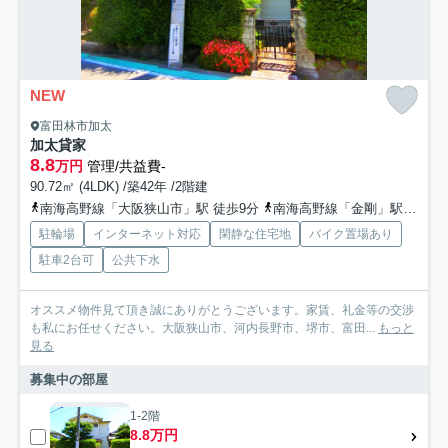
NEW
富田林市加太
加太貸家
8.8
万円
管理/共益費-
90.72㎡ (4LDK) /築42年 /2階建
南海高野線「大阪狭山市」駅 徒歩9分
南海高野線「金剛」駅 徒歩20分
駐輪場
インターネット対応
閑静な住宅地
バイク置場あり
駐車2台可
公共下水
オススメ物件見て頂き誠にありがとうございます。家賃、礼金等の交渉
も私にお任せください。大阪狭山市、河内長野市、堺市、富田...
もっと
見る
募集中の部屋
1-2階
8.8万円