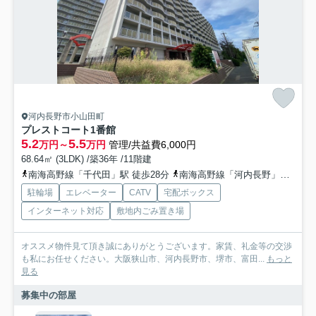
河内長野市小山田町
プレストコート1番館
5.2
5.5
万円～
万円
管理/共益費6,000円
68.64㎡ (3LDK) /築36年 /11階建
南海高野線「千代田」駅 徒歩28分
南海高野線「河内長野」駅 徒歩30分
駐輪場
エレベーター
CATV
宅配ボックス
インターネット対応
敷地内ごみ置き場
オススメ物件見て頂き誠にありがとうございます。家賃、礼金等の交渉
も私にお任せください。大阪狭山市、河内長野市、堺市、富田...
もっと
見る
募集中の部屋