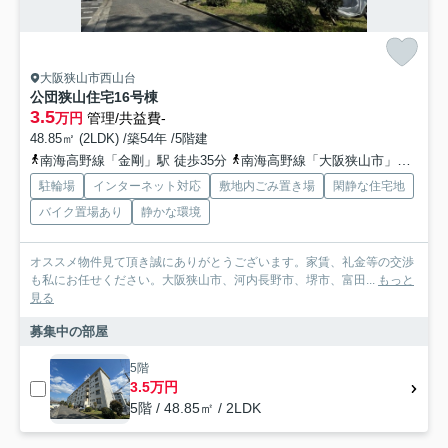
大阪狭山市西山台
公団狭山住宅16号棟
3.5
万円
管理/共益費-
48.85㎡ (2LDK) /築54年 /5階建
南海高野線「金剛」駅 徒歩35分
南海高野線「大阪狭山市」駅 徒歩43分
駐輪場
インターネット対応
敷地内ごみ置き場
閑静な住宅地
バイク置場あり
静かな環境
オススメ物件見て頂き誠にありがとうございます。家賃、礼金等の交渉
も私にお任せください。大阪狭山市、河内長野市、堺市、富田...
もっと
見る
募集中の部屋
5階
3.5万円
5階 / 48.85㎡ / 2LDK