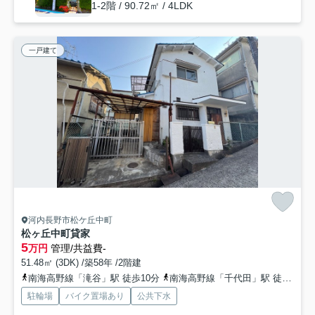
1-2階 / 90.72㎡ / 4LDK
一戸建て
河内長野市松ケ丘中町
松ヶ丘中町貸家
5
万円
管理/共益費-
51.48㎡ (3DK) /築58年 /2階建
南海高野線「滝谷」駅 徒歩10分
南海高野線「千代田」駅 徒歩15分
駐輪場
バイク置場あり
公共下水