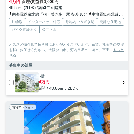
4
万円
管理/共益費3,000円
48.85㎡ (2LDK) /築53年 /5階建
南海電鉄泉北線「栂・美木多」駅 徒歩10分
南海電鉄泉北線「泉ケ丘」駅 徒歩30分
駐輪場
インターネット対応
敷地内ごみ置き場
閑静な住宅地
バイク置場あり
公共下水
オススメ物件見て頂き誠にありがとうございます。家賃、礼金等の交渉
も私にお任せください。大阪狭山市、河内長野市、堺市、富田...
もっと
見る
募集中の部屋
5階
4万円
5階 / 48.85㎡ / 2LDK
賃貸マンション