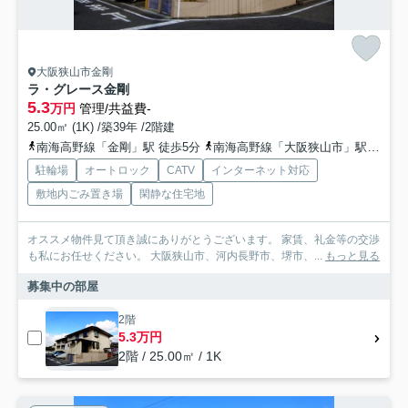
大阪狭山市金剛
ラ・グレース金剛
5.3
万円
管理/共益費-
25.00㎡ (1K) /築39年 /2階建
南海高野線「金剛」駅 徒歩5分
南海高野線「大阪狭山市」駅 徒歩17分
駐輪場
オートロック
CATV
インターネット対応
敷地内ごみ置き場
閑静な住宅地
オススメ物件見て頂き誠にありがとうございます。 家賃、礼金等の交渉
も私にお任せください。 大阪狭山市、河内長野市、堺市、...
もっと見る
募集中の部屋
2階
5.3万円
2階 / 25.00㎡ / 1K