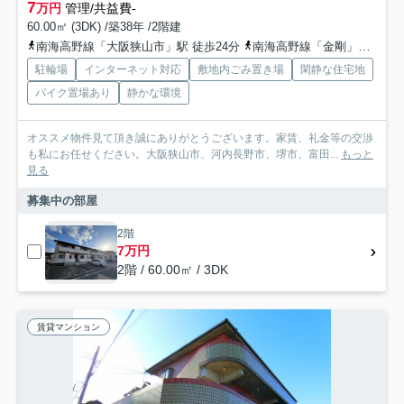
7
万円
管理/共益費-
60.00㎡ (3DK) /築38年 /2階建
南海高野線「大阪狭山市」駅 徒歩24分
南海高野線「金剛」駅 徒歩32分
駐輪場
インターネット対応
敷地内ごみ置き場
閑静な住宅地
バイク置場あり
静かな環境
オススメ物件見て頂き誠にありがとうございます。家賃、礼金等の交渉
も私にお任せください。大阪狭山市、河内長野市、堺市、富田...
もっと
見る
募集中の部屋
2階
7万円
2階 / 60.00㎡ / 3DK
賃貸マンション