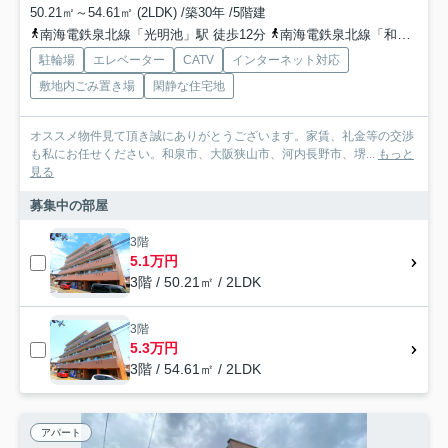
50.21㎡～54.61㎡ (2LDK) /築30年 /5階建
南海電鉄泉北線「光明池」駅 徒歩12分
南海電鉄泉北線「和泉中央」駅 徒歩25分
駐輪場
エレベーター
CATV
インターネット対応
敷地内ごみ置き場
閑静な住宅地
オススメ物件見て頂き誠にありがとうございます。家賃、礼金等の交渉
も私にお任せください。和泉市、大阪狭山市、河内長野市、堺...
もっと
見る
募集中の部屋
3階
5.1万円
3階 / 50.21㎡ / 2LDK
3階
5.3万円
3階 / 54.61㎡ / 2LDK
アパート