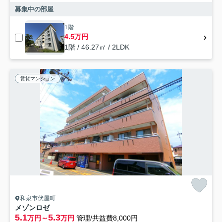
募集中の部屋
1階
4.5万円
1階 / 46.27㎡ / 2LDK
賃貸マンション
和泉市伏屋町
メゾンロゼ
5.1
5.3
万円～
万円
管理/共益費8,000円