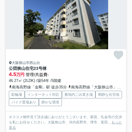
大阪狭山市西山台
公団狭山住宅23号棟
4.5
万円
管理/共益費-
46.27㎡ (2LDK) /築54年 /5階建
南海高野線「金剛」駅 徒歩35分
南海高野線「大阪狭山市」駅 徒歩43分
駐輪場
インターネット対応
敷地内ごみ置き場
閑静な住宅地
バイク置場あり
静かな環境
オススメ物件見て頂き誠にありがとうございます。家賃、礼金等の交渉
も私にお任せください。大阪狭山市、河内長野市、堺市、富田...
もっと
見る