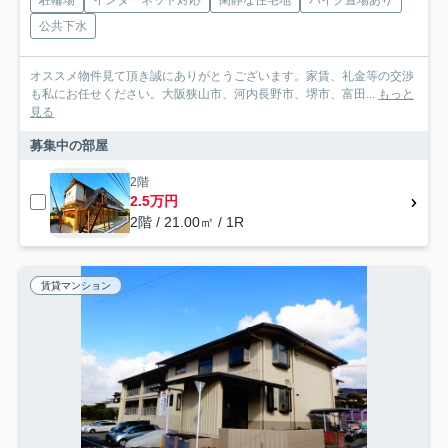
公共下水
オススメ物件見て頂き誠にありがとうございます。家賃、礼金等の交渉
も私にお任せください。大阪狭山市、河内長野市、堺市、富田...
もっと
見る
募集中の部屋
2階
2.5万円
2階 / 21.00㎡ / 1R
賃貸マンション