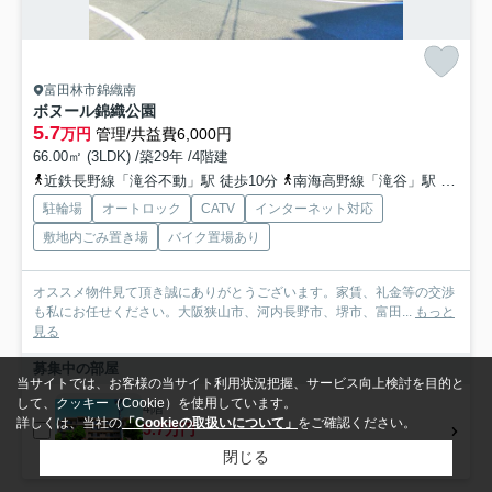
富田林市錦織南
ボヌール錦織公園
5.7
万円
管理/共益費6,000円
66.00㎡ (3LDK) /築29年 /4階建
近鉄長野線「滝谷不動」駅 徒歩10分
南海高野線「滝谷」駅 徒歩29分
駐輪場
オートロック
CATV
インターネット対応
敷地内ごみ置き場
バイク置場あり
オススメ物件見て頂き誠にありがとうございます。家賃、礼金等の交渉
も私にお任せください。大阪狭山市、河内長野市、堺市、富田...
もっと
見る
募集中の部屋
当サイトでは、お客様の当サイト利用状況把握、サービス向上検討を目的と
して、クッキー（Cookie）を使用しています。
4階
詳しくは、当社の
「Cookieの取扱いについて」
をご確認ください。
5.7万円
4階 / 66.00㎡ / 3LDK
閉じる