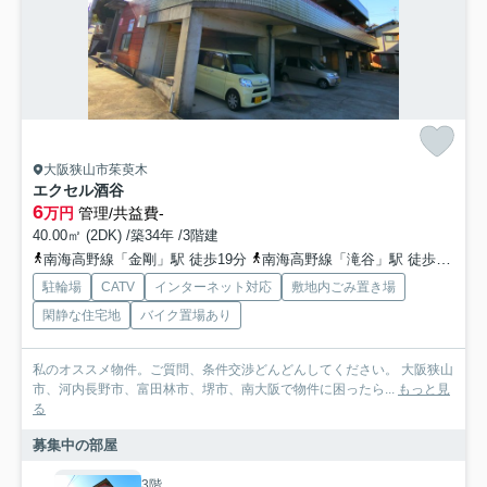
大阪狭山市茱萸木
エクセル酒谷
6
万円
管理/共益費-
40.00㎡ (2DK) /築34年 /3階建
南海高野線「金剛」駅 徒歩19分
南海高野線「滝谷」駅 徒歩24分
駐輪場
CATV
インターネット対応
敷地内ごみ置き場
閑静な住宅地
バイク置場あり
私のオススメ物件。ご質問、条件交渉どんどんしてください。 大阪狭山
市、河内長野市、富田林市、堺市、南大阪で物件に困ったら...
もっと見
る
募集中の部屋
3階