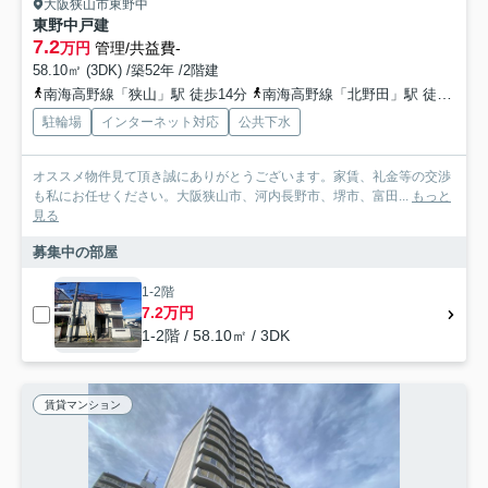
大阪狭山市東野中
東野中戸建
7.2
万円
管理/共益費-
58.10㎡ (3DK) /築52年 /2階建
南海高野線「狭山」駅 徒歩14分
南海高野線「北野田」駅 徒歩22分
駐輪場
インターネット対応
公共下水
オススメ物件見て頂き誠にありがとうございます。家賃、礼金等の交渉
も私にお任せください。大阪狭山市、河内長野市、堺市、富田...
もっと
見る
募集中の部屋
1-2階
7.2万円
1-2階 / 58.10㎡ / 3DK
賃貸マンション