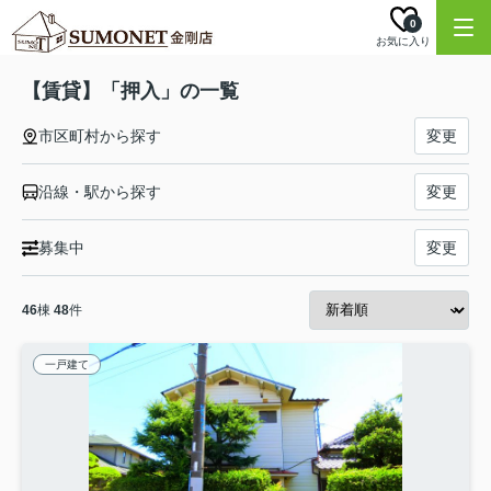
0
お気に入り
【賃貸】「押入」の一覧
市区町村から探す
変更
沿線・駅から探す
変更
募集中
変更
46
棟
48
件
一戸建て