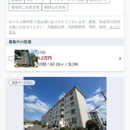
敷地内ごみ置き場
閑静な住宅地
オススメ物件見て頂き誠にありがとうございます。家賃、礼金等の交渉
も私にお任せください。大阪狭山市、河内長野市、堺市、富田...
もっと
見る
募集中の部屋
10階
6.2万円
10階 / 60.16㎡ / 3LDK
賃貸マンション