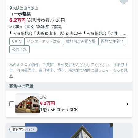
大阪狭山市狭山
コーポ都築
6.2
万円
管理/共益費7,000円
56.00㎡ (3DK) /築36年 /2階建
南海高野線「大阪狭山市」駅 徒歩10分
南海高野線「金剛」駅 徒歩20分
CATV
インターネット対応
敷地内ごみ置き場
閑静な住宅地
公共下水
私のオススメ物件。ご質問、条件交渉どんどんしてください。 大阪狭山
市、河内長野市、富田林市、堺市、南大阪で物件に困ったら...
もっと見
る
募集中の部屋
1階
6.2万円
1階 / 56.00㎡ / 3DK
賃貸マンション