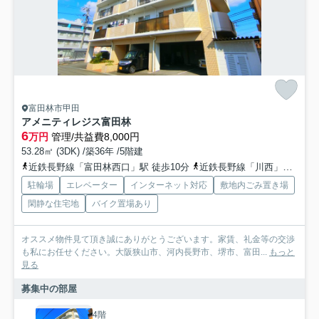
富田林市甲田
アメニティレジス富田林
6
万円
管理/共益費8,000円
53.28㎡ (3DK) /築36年 /5階建
近鉄長野線「富田林西口」駅 徒歩10分
近鉄長野線「川西」駅 徒歩8分
駐輪場
エレベーター
インターネット対応
敷地内ごみ置き場
閑静な住宅地
バイク置場あり
オススメ物件見て頂き誠にありがとうございます。家賃、礼金等の交渉
も私にお任せください。大阪狭山市、河内長野市、堺市、富田...
もっと
見る
募集中の部屋
4階