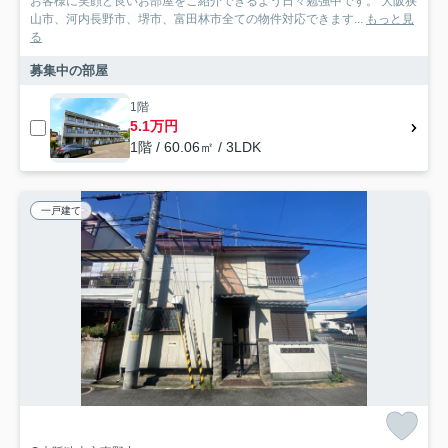
お客様に笑顔と良いお部屋をご紹介できるよう日々勉強中です。 大阪狭
山市、河内長野市、堺市、富田林市全ての物件対応できます...
もっと見
る
募集中の部屋
1階
5.1万円
1階 / 60.06㎡ / 3LDK
一戸建て