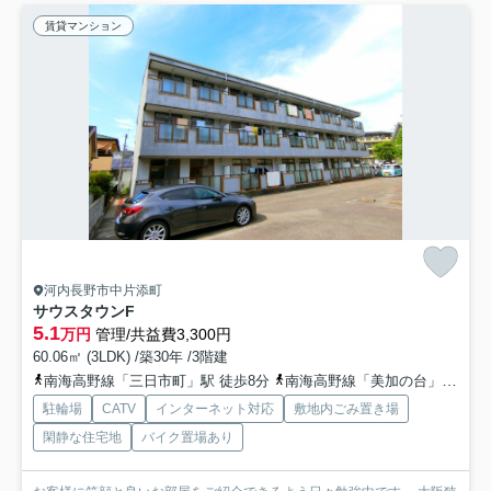
賃貸マンション
河内長野市中片添町
サウスタウンF
5.1
万円
管理/共益費3,300円
60.06㎡ (3LDK) /築30年 /3階建
南海高野線「三日市町」駅 徒歩8分
南海高野線「美加の台」駅 徒歩17分
駐輪場
CATV
インターネット対応
敷地内ごみ置き場
閑静な住宅地
バイク置場あり