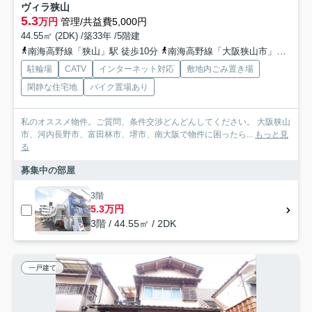
ヴィラ狭山
5.3
万円
管理/共益費5,000円
44.55㎡ (2DK) /築33年 /5階建
南海高野線「狭山」駅 徒歩10分
南海高野線「大阪狭山市」駅 徒歩18分
駐輪場
CATV
インターネット対応
敷地内ごみ置き場
閑静な住宅地
バイク置場あり
私のオススメ物件。ご質問、条件交渉どんどんしてください。 大阪狭山
市、河内長野市、富田林市、堺市、南大阪で物件に困ったら...
もっと見
る
募集中の部屋
3階
5.3万円
3階 / 44.55㎡ / 2DK
一戸建て