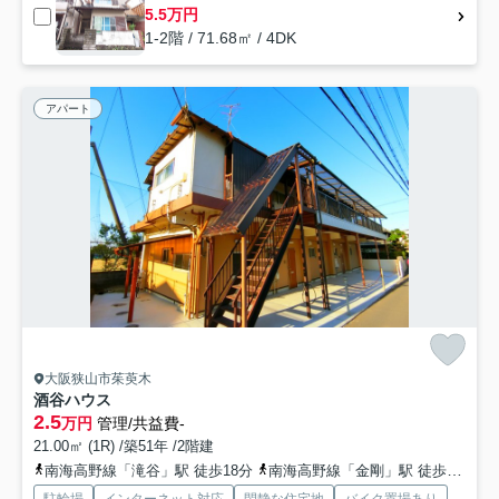
5.5万円
1-2階 / 71.68㎡ / 4DK
アパート
大阪狭山市茱萸木
酒谷ハウス
2.5
万円
管理/共益費-
21.00㎡ (1R) /築51年 /2階建
南海高野線「滝谷」駅 徒歩18分
南海高野線「金剛」駅 徒歩23分
駐輪場
インターネット対応
閑静な住宅地
バイク置場あり