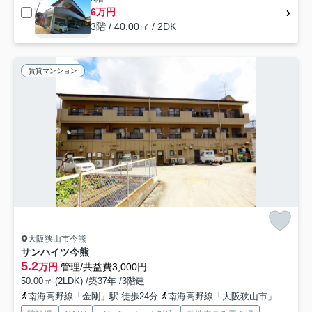
6万円
3階 / 40.00㎡ / 2DK
賃貸マンション
大阪狭山市今熊
サンハイツ今熊
5.2
万円
管理/共益費3,000円
50.00㎡ (2LDK) /築37年 /3階建
南海高野線「金剛」駅 徒歩24分
南海高野線「大阪狭山市」駅 徒歩27分