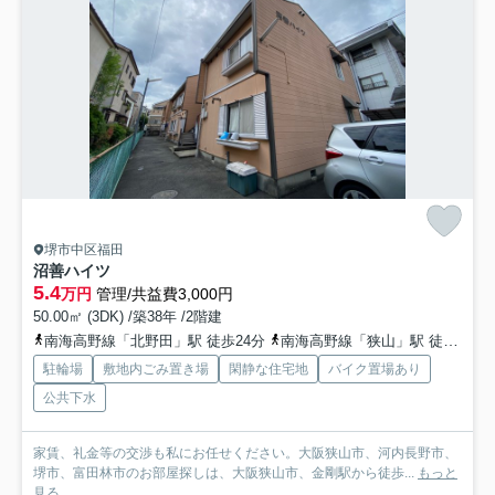
堺市中区福田
沼善ハイツ
5.4
万円
管理/共益費3,000円
50.00㎡ (3DK) /築38年 /2階建
南海高野線「北野田」駅 徒歩24分
南海高野線「狭山」駅 徒歩34分
駐輪場
敷地内ごみ置き場
閑静な住宅地
バイク置場あり
公共下水
家賃、礼金等の交渉も私にお任せください。大阪狭山市、河内長野市、
堺市、富田林市のお部屋探しは、大阪狭山市、金剛駅から徒歩...
もっと
見る