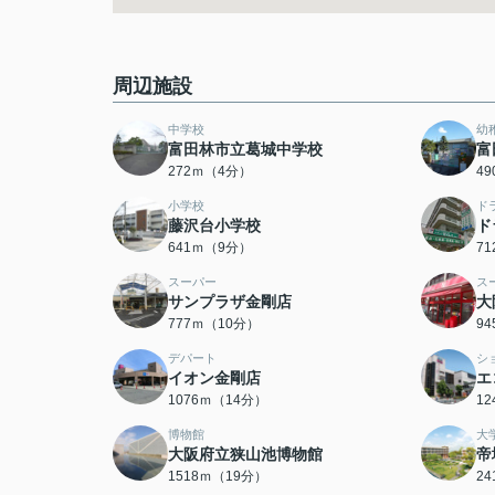
周辺施設
中学校
幼
富田林市立葛城中学校
富
272ｍ（4分）
4
小学校
ド
藤沢台小学校
ド
641ｍ（9分）
7
スーパー
ス
サンプラザ金剛店
大
777ｍ（10分）
9
デパート
シ
イオン金剛店
エ
1076ｍ（14分）
1
博物館
大
大阪府立狭山池博物館
帝
1518ｍ（19分）
2