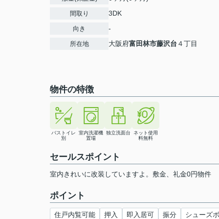
3DK
間取り
-
向き
大阪府
富田林市
藤沢台
４丁目
所在地
物件の特徴
バストイレ
室内洗濯機
独立洗面台
ネット使用
別
置場
料無料
セールスポイント
室内きれいに改装していますよ。敷金、礼金0円物件
ポイント
住戸内覧可能
押入
即入居可
振分
シューズ