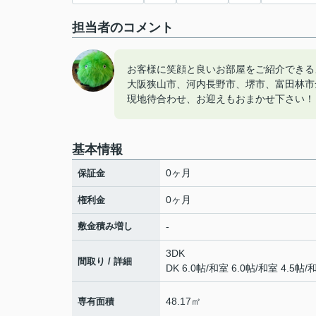
担当者のコメント
お客様に笑顔と良いお部屋をご紹介できる
大阪狭山市、河内長野市、堺市、富田林市
現地待合わせ、お迎えもおまかせ下さい！
基本情報
0ヶ月
保証金
0ヶ月
権利金
敷金積み増し
-
3DK
間取り / 詳細
DK 6.0帖
/
和室 6.0帖
/
和室 4.5帖
/
和
48.17㎡
専有面積