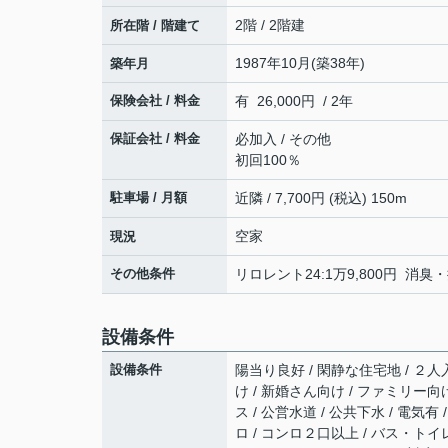
2階 / 2階建
所在階 / 階建て
1987年10月(築38年)
築年月
保険会社 / 料金
有 26,000円 / 2年
保証会社 / 料金
必加入 / その他
初回100％
駐車場 / 月額
近隣 / 7,700円 (税込) 150m
空家
現況
その他条件
リロレント24:1万9,800円 消臭
設備条件
設備条件
陽当り良好 / 閑静な住宅地 / ２人入
け / 新婚さん向け / ファミリー向け
ス / 公営水道 / 公共下水 / 電気
ロ / コンロ２口以上 / バス・トイレ