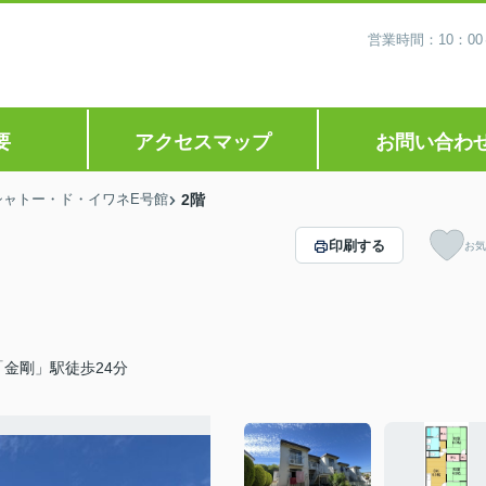
営業時間：10：0
要
アクセスマップ
お問い合わ
シャトー・ド・イワネE号館
2階
印刷する
お気
金剛」駅徒歩24分