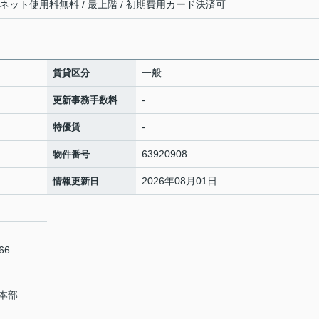
 / ネット使用料無料 / 最上階 / 初期費用カード決済可
一般
賃貸区分
-
更新事務手数料
-
特優賃
63920908
物件番号
2026年08月01日
情報更新日
66
本部