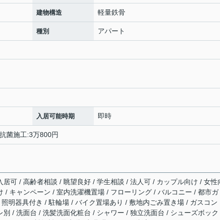
軽量鉄骨
建物構造
アパート
種別
即時
入居可能時期
・抗菌施工:3万800円
居可 / 高齢者相談 / 眺望良好 / 学生相談 / 法人可 / カップル向け / 女性
 / キャンペーン / 室内洗濯機置場 / フローリング / バルコニー / 都市ガ
有 / 照明器具付き / 駐輪場 / バイク置場あり / 敷地内ごみ置き場 / ガスコン
別 / 洗面台 / 洗髪洗面化粧台 / シャワー / 独立洗面台 / シューズボック