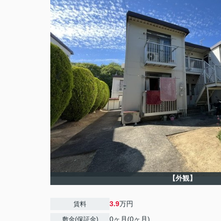
【外観】
3.9
万円
賃料
0ヶ月(0ヶ月)
敷金(保証金)