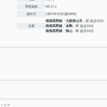
48.17㎡
専有面積
1987年10月(築38年)
築年月
南海高野線
「
大阪狭山市
」駅 徒歩15分
南海高野線
「
金剛
」駅 徒歩24分
交通
南海高野線
「
狭山
」駅 徒歩32分
ボックス