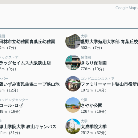
Google Ma
稚園
大学
田林市立幼稚園青葉丘幼稚園
藍野大学短期大学部 青葉丘校
90ｍ（7分）
503ｍ（7分）
ラッグストア
保育園
ラッグセイムス大阪狭山店
きらり保育園
12ｍ（9分）
776ｍ（10分）
ーパー
コンビニエンスストア
阪いずみ市民生協コープ狭山池
ファミリーマート狭山市役所
45ｍ（12分）
1072ｍ（14分）
ョッピングセンター
公園
コール･ロゼ
さやか公園
249ｍ（16分）
1267ｍ（16分）
学
大学
塚山学院大学 狭山キャンパス
太成学院大学
411ｍ（31分）
2512ｍ（32分）