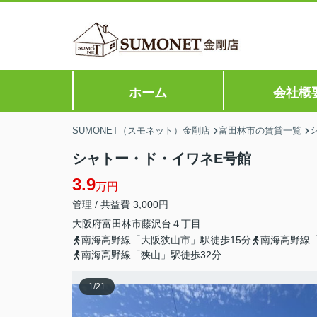
ホーム
会社概
SUMONET（スモネット）金剛店
富田林市の賃貸一覧
シャトー・ド・イワネE号館
3.9
万円
管理 / 共益費 3,000円
大阪府
富田林市
藤沢台
４丁目
南海高野線「大阪狭山市」駅徒歩15分
南海高野線「
南海高野線「狭山」駅徒歩32分
1
/
21