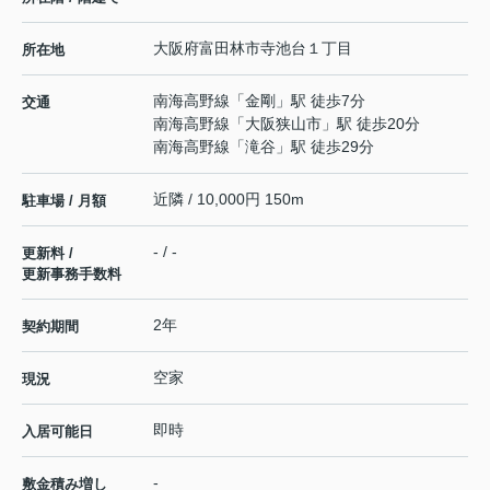
大阪府
富田林市
寺池台
１丁目
所在地
南海高野線
「
金剛
」駅 徒歩7分
交通
南海高野線
「
大阪狭山市
」駅 徒歩20分
南海高野線
「
滝谷
」駅 徒歩29分
近隣 / 10,000円 150m
駐車場 / 月額
- / -
更新料 /
更新事務手数料
2年
契約期間
空家
現況
即時
入居可能日
-
敷金積み増し