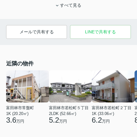
すべて見る
メールで共有する
LINEで共有する
近隣の物件
富田林市常盤町
富田林市若松町５丁目
富田林市若松町２丁目
1K (20.20㎡)
2LDK (52.66㎡)
1K (33.06㎡)
2
3.6
5.2
6.2
万円
万円
万円