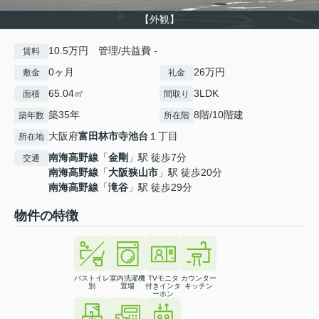
【外観】
10.5万円 管理/共益費 -
賃料
0ヶ月
26万円
敷金
礼金
65.04㎡
3LDK
面積
間取り
築35年
8階/10階建
築年数
所在階
大阪府
富田林市
寺池台
１丁目
所在地
南海高野線
「
金剛
」駅 徒歩7分
交通
南海高野線
「
大阪狭山市
」駅 徒歩20分
南海高野線
「
滝谷
」駅 徒歩29分
物件の特徴
バストイレ
室内洗濯機
TVモニタ
カウンター
別
置場
付きインタ
キッチン
ーホン