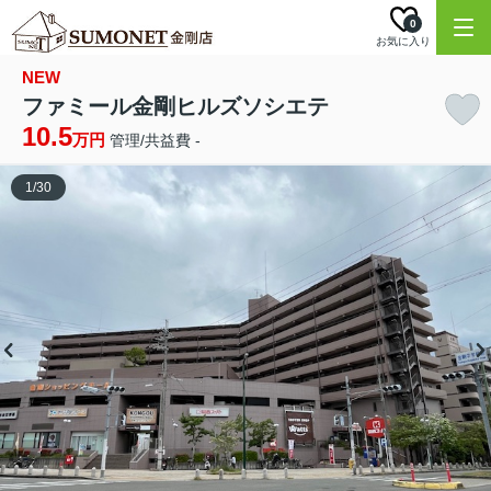
0
お気に入り
NEW
ファミール金剛ヒルズソシエテ
10.5
万円
管理/共益費 -
1
/
30