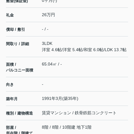
0ヶ月(-)
敷金(保証金)
26万円
礼金
- / -
償却 / 敷引
3LDK
間取り / 詳細
洋室 4.6帖
/
洋室 5.4帖
/
和室 6.0帖
/
LDK 13.7帖
65.04㎡ / -
面積 /
バルコニー面積
-
向き
1991年3月(築35年)
築年月
賃貸マンション / 鉄骨鉄筋コンクリート
種別 / 建物構造
8階 / 8階 / 10階建 地下1階
部屋 /
所在階 / 階建て