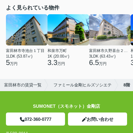
よく見られている物件
富田林市寺池台１丁目
和泉市万町
富田林市久野喜台２丁目
1LDK (53.87㎡)
1K (20.00㎡)
3LDK (63.43㎡)
1
5
3.3
6.5
万円
万円
万円
富田林市の賃貸一覧
ファミール金剛ヒルズソシエテ
8階
SUMONET（スモネット）金剛店
072-360-0777
お問い合わせ