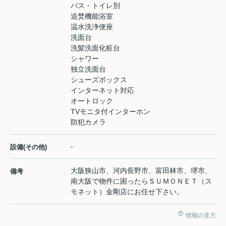
バス・トイレ別
追焚機能浴室
温水洗浄便座
洗面台
洗髪洗面化粧台
シャワー
独立洗面台
シューズボックス
インターネット対応
オートロック
TVモニタ付インターホン
防犯カメラ
-
設備(その他)
大阪狭山市、河内長野市、富田林市、堺市、
備考
南大阪で物件に困ったらＳＵＭＯＮＥＴ（ス
モネット）金剛店にお任せ下さい。
情報の見方