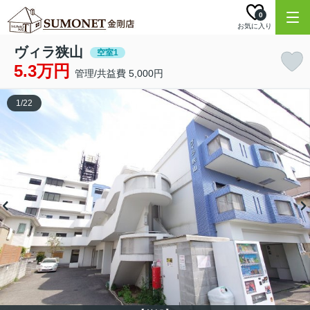
0
お気に入り
ヴィラ狭山
空室1
5.3万円
管理/共益費 5,000円
1
/
22