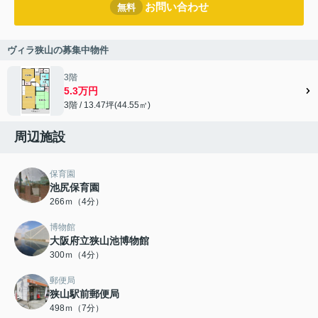
お問い合わせ
無料
ヴィラ狭山の募集中物件
3階
5.3万円
3階 / 13.47坪(44.55㎡)
周辺施設
保育園
池尻保育園
266ｍ（4分）
博物館
大阪府立狭山池博物館
300ｍ（4分）
郵便局
狭山駅前郵便局
498ｍ（7分）