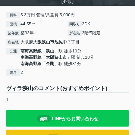
【外観】
5.3万円 管理/共益費 5,000円
賃料
44.55㎡
2DK
面積
間取り
築33年
3階/5階建
築年数
所在階
大阪府
大阪狭山市
池尻中
３丁目
所在地
南海高野線
「
狭山
」駅 徒歩10分
交通
南海高野線
「
大阪狭山市
」駅 徒歩18分
南海高野線
「
金剛
」駅 徒歩31分
2
備考
ヴィラ狭山のコメント(おすすめポイント)
1
LINEからお問い合わせ
無料