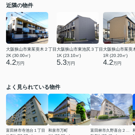
近隣の物件
大阪狭山市東茱萸木２丁目
大阪狭山市東池尻３丁目
大阪狭山市茱萸
2K (30.00㎡)
1K (23.10㎡)
1R (20.20㎡)
4.2
5.3
4.2
万円
万円
万円
よく見られている物件
富田林市寺池台１丁目
和泉市万町
富田林市久野喜台２丁目