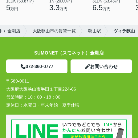
1LDK (53.87㎡)
1K (20.00㎡)
3LDK (63.43㎡)
1
5
3.3
6.5
万円
万円
万円
ット）金剛店
大阪狭山市の賃貸一覧
狭山駅
ヴィラ狭山
SUMONET（スモネット）金剛店
072-360-0777
お問い合わせ
〒589-0011
大阪府大阪狭山市半田１丁目224-66
営業時間：
10：00～18：00
定休日：
水曜日・年末年始・夏季休暇