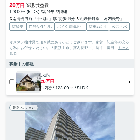
20
万円
管理/共益費-
128.00㎡ (5LDK) /築74年 /2階建
南海高野線「千代田」駅 徒歩34分
近鉄長野線「河内長野」駅 徒歩39分
駐輪場
閑静な住宅地
バイク置場あり
駐車2台可
公共下水
オススメ物件見て頂き誠にありがとうございます。家賃、礼金等の交渉
も私にお任せください。大阪狭山市、河内長野市、堺市、富田...
もっと
見る
募集中の部屋
1-2階
20万円
1-2階 / 128.00㎡ / 5LDK
賃貸マンション