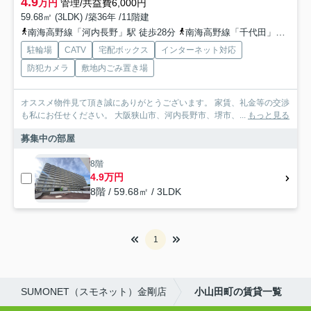
4.9
万円
管理/共益費6,000円
59.68㎡ (3LDK) /築36年 /11階建
南海高野線「河内長野」駅 徒歩28分
南海高野線「千代田」駅 徒歩25分
駐輪場
CATV
宅配ボックス
インターネット対応
防犯カメラ
敷地内ごみ置き場
オススメ物件見て頂き誠にありがとうございます。 家賃、礼金等の交渉
も私にお任せください。 大阪狭山市、河内長野市、堺市、...
もっと見る
募集中の部屋
8階
4.9万円
8階 / 59.68㎡ / 3LDK
1
SUMONET（スモネット）金剛店
小山田町の賃貸一覧