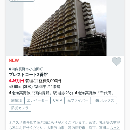
NEW
河内長野市小山田町
プレストコート2番館
4.9
万円
管理/共益費6,000円
59.68㎡ (3DK) /築36年 /11階建
南海高野線「河内長野」駅 徒歩28分
南海高野線「千代田」駅 徒歩25分
駐輪場
エレベーター
CATV
光ファイバー
宅配ボックス
防犯カメラ
オススメ物件見て頂き誠にありがとうございます。家賃、礼金等の交渉
も私にお任せください。大阪狭山市、河内長野市、堺市、富田...
もっと