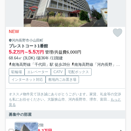
NEW
河内長野市小山田町
プレストコート1番館
5.2
5.5
万円～
万円
管理/共益費6,000円
68.64㎡ (3LDK) /築36年 /11階建
南海高野線「千代田」駅 徒歩28分
南海高野線「河内長野」駅 徒歩30分
駐輪場
エレベーター
CATV
宅配ボックス
インターネット対応
敷地内ごみ置き場
オススメ物件見て頂き誠にありがとうございます。家賃、礼金等の交渉
も私にお任せください。大阪狭山市、河内長野市、堺市、富田...
もっと
見る
募集中の部屋
2階
5.2万円