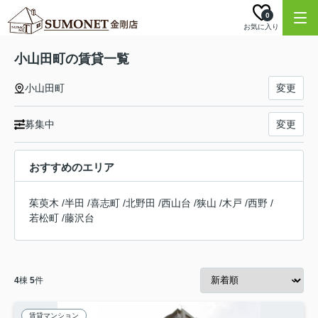
0
お気に入り
小山田町の賃貸一覧
小山田町
変更
募集中
変更
おすすめのエリア
茱萸木
/
半田
/
喜志町
/
北野田
/
西山台
/
狭山
/
木戸
/
西野
/
若松町
/
藤沢台
4
棟
5
件
賃貸マンション