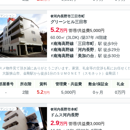
マンション
河内長野市
三日市町
グリーンヒル三日市
5.2
万円
管理/共益費5,000円
60.00㎡ (3LDK) /築37年 /4階建
南海高野線
「
三日市町
」駅 徒歩9分
南海高野線
「
河内長野
」駅 徒歩29分
南海高野線
「
美加の台
」駅 徒歩30分
スメ物件見て頂き誠にありがとうございます。家賃、礼金等の交渉も私にお任せく
、大阪狭山市、金剛駅から徒歩1分のＳＵＭＯＮＥＴ（スモネット）金剛店！
部屋番号
所在階
賃料
管理費・共益費
敷金/保証金
礼金
5.2
-
2階
5,000円
0ヶ月
0万円
万円
マンション
河内長野市
本町
ドムス河内長野
2.9
万円
管理/共益費3,000円