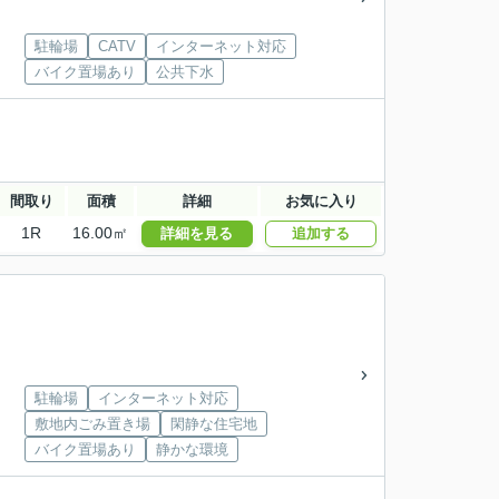
駐輪場
CATV
インターネット対応
バイク置場あり
公共下水
間取り
面積
詳細
お気に入り
1R
16.00㎡
詳細を見る
追加する
駐輪場
インターネット対応
敷地内ごみ置き場
閑静な住宅地
バイク置場あり
静かな環境