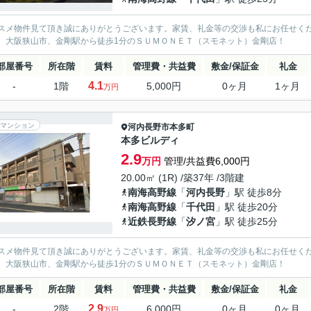
スメ物件見て頂き誠にありがとうございます。家賃、礼金等の交渉も私にお任せく
、大阪狭山市、金剛駅から徒歩1分のＳＵＭＯＮＥＴ（スモネット）金剛店！
部屋番号
所在階
賃料
管理費・共益費
敷金/保証金
礼金
4.1
-
1階
5,000円
0ヶ月
1ヶ月
万円
マンション
河内長野市
本多町
本多ビルディ
2.9
万円
管理/共益費6,000円
20.00㎡ (1R) /築37年 /3階建
南海高野線
「
河内長野
」駅 徒歩8分
南海高野線
「
千代田
」駅 徒歩20分
近鉄長野線
「
汐ノ宮
」駅 徒歩25分
スメ物件見て頂き誠にありがとうございます。家賃、礼金等の交渉も私にお任せく
、大阪狭山市、金剛駅から徒歩1分のＳＵＭＯＮＥＴ（スモネット）金剛店！
部屋番号
所在階
賃料
管理費・共益費
敷金/保証金
礼金
2.9
-
2階
6,000円
0ヶ月
0ヶ月
万円