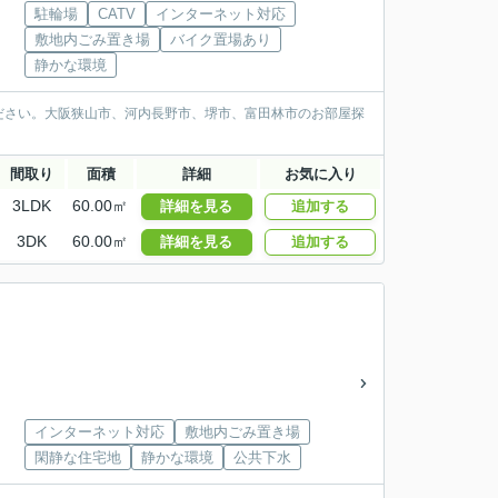
駐輪場
CATV
インターネット対応
敷地内ごみ置き場
バイク置場あり
静かな環境
ださい。大阪狭山市、河内長野市、堺市、富田林市のお部屋探
間取り
面積
詳細
お気に入り
3LDK
60.00㎡
詳細を見る
追加する
3DK
60.00㎡
詳細を見る
追加する
インターネット対応
敷地内ごみ置き場
閑静な住宅地
静かな環境
公共下水