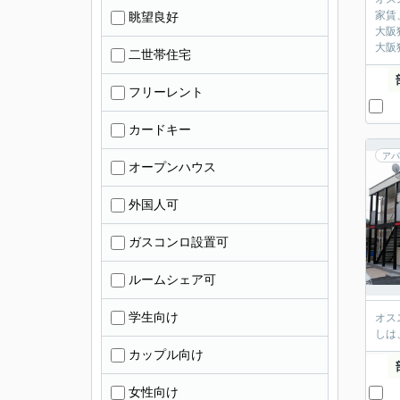
家賃
眺望良好
大阪
大阪
二世帯住宅
フリーレント
カードキー
アパ
オープンハウス
外国人可
ガスコンロ設置可
ルームシェア可
学生向け
オス
しは
カップル向け
女性向け