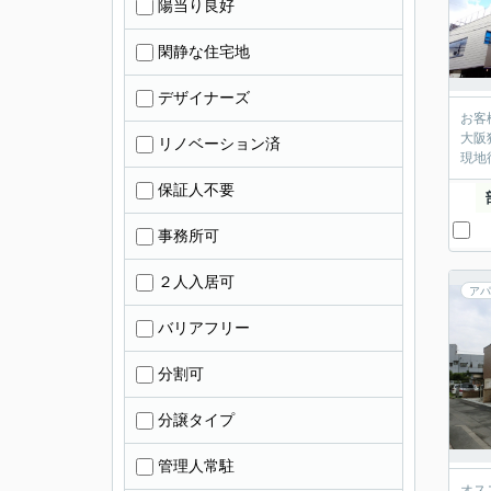
陽当り良好
閑静な住宅地
デザイナーズ
お客
大阪
リノベーション済
現地
保証人不要
事務所可
２人入居可
アパ
バリアフリー
分割可
分譲タイプ
管理人常駐
オス