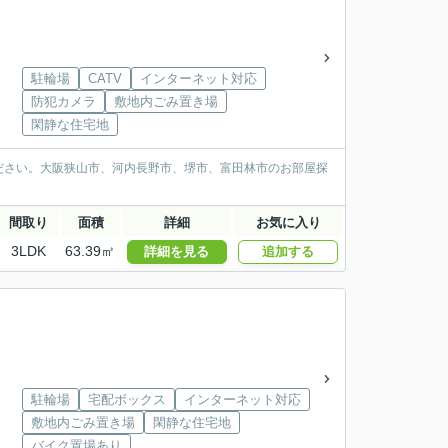
駐輪場
CATV
インターネット対応
防犯カメラ
敷地内ごみ置き場
閑静な住宅地
ださい。大阪狭山市、河内長野市、堺市、富田林市のお部屋探
間取り
面積
詳細
お気に入り
3LDK
63.39㎡
詳細を見る
追加する
駐輪場
宅配ボックス
インターネット対応
敷地内ごみ置き場
閑静な住宅地
バイク置場あり