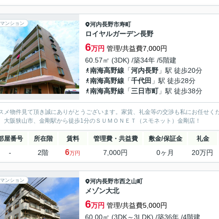
マンション
河内長野市
寿町
ロイヤルガーデン長野
6
万円
管理/共益費7,000円
60.57㎡ (3DK) /築34年 /5階建
南海高野線
「
河内長野
」駅 徒歩20分
南海高野線
「
千代田
」駅 徒歩28分
南海高野線
「
三日市町
」駅 徒歩38分
スメ物件見て頂き誠にありがとうございます。家賃、礼金等の交渉も私にお任せく
、大阪狭山市、金剛駅から徒歩1分のＳＵＭＯＮＥＴ（スモネット）金剛店！
部屋番号
所在階
賃料
管理費・共益費
敷金/保証金
礼金
6
-
2階
7,000円
0ヶ月
20万円
万円
マンション
河内長野市
西之山町
メゾン大北
6
万円
管理/共益費5,000円
60.00㎡ (3DK～3LDK) /築36年 /4階建