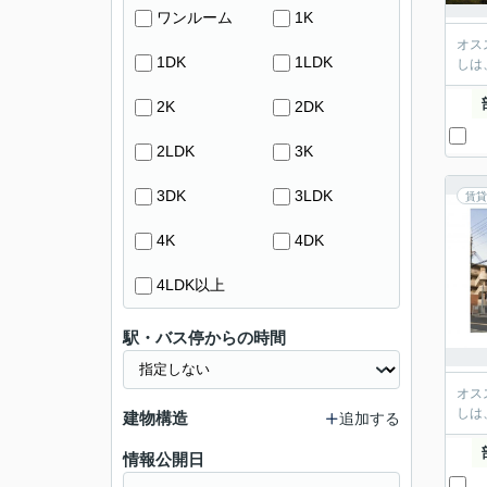
ワンルーム
1K
オス
1DK
1LDK
しは
2K
2DK
2LDK
3K
3DK
3LDK
賃貸
4K
4DK
4LDK以上
駅・バス停からの時間
オス
しは
建物構造
追加する
情報公開日