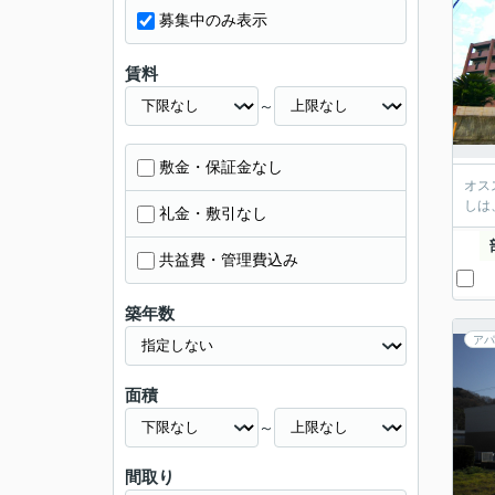
募集中のみ表示
賃料
～
敷金・保証金なし
オス
しは
礼金・敷引なし
共益費・管理費込み
築年数
アパ
面積
～
間取り