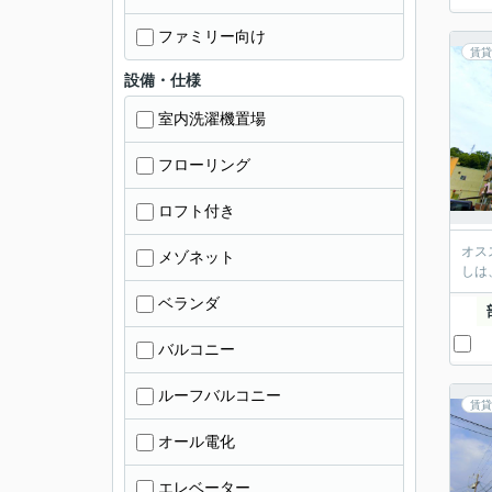
ファミリー向け
賃貸
設備・仕様
室内洗濯機置場
フローリング
ロフト付き
オス
メゾネット
しは
ベランダ
バルコニー
ルーフバルコニー
賃貸
オール電化
エレベーター