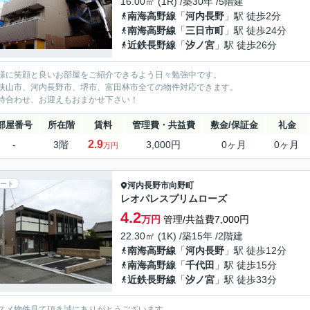
16.00㎡ (1R) /築30年 /5階建
南海高野線
「
河内長野
」駅 徒歩2分
南海高野線
「
三日市町
」駅 徒歩24分
近鉄長野線
「
汐ノ宮
」駅 徒歩26分
様に笑顔と良いお部屋をご紹介できるよう日々勉強中です。
狭山市、河内長野市、堺市、富田林市全ての物件対応できます。
待合わせ、お迎えもおまかせ下さい！
部屋番号
所在階
賃料
管理費・共益費
敷金/保証金
礼金
2.9
-
3階
3,000円
0ヶ月
0ヶ月
万円
ート
河内長野市
向野町
レオパレスプリムローズ
4.2
万円
管理/共益費7,000円
22.30㎡ (1K) /築15年 /2階建
南海高野線
「
河内長野
」駅 徒歩12分
南海高野線
「
千代田
」駅 徒歩15分
近鉄長野線
「
汐ノ宮
」駅 徒歩33分
スメ物件見て頂き誠にありがとうございます。