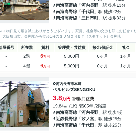
南海高野線
「
河内長野
」駅 徒歩13分
南海高野線
「
千代田
」駅 徒歩22分
南海高野線
「
三日市町
」駅 徒歩33分
スメ物件見て頂き誠にありがとうございます。家賃、礼金等の交渉も私にお任せく
、大阪狭山市、金剛駅から徒歩1分のＳＵＭＯＮＥＴ（スモネット）金剛店！
部屋番号
所在階
賃料
管理費・共益費
敷金/保証金
礼金
6
-
2階
5,000円
0ヶ月
1ヶ月
万円
6
-
4階
5,000円
0ヶ月
1ヶ月
万円
ツ
河内長野市
本町
ベルヒルズSENGOKU
3.8
万円
管理/共益費-
19.84㎡ (1K) /築65年 /2階建
南海高野線
「
河内長野
」駅 徒歩4分
近鉄長野線
「
汐ノ宮
」駅 徒歩25分
南海高野線
「
千代田
」駅 徒歩25分