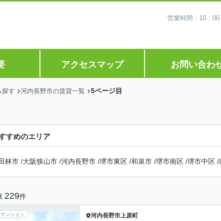
営業時間：10：0
要
アクセスマップ
お問い合わ
5ページ目
ら探す
河内長野市の賃貸一覧
すすめのエリア
田林市
/
大阪狭山市
/
河内長野市
/
堺市東区
/
和泉市
/
堺市南区
/
堺市中区
/
229
棟
件
マンション
河内長野市
上原町