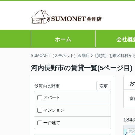
ホーム
会社概
SUMONET（スモネット）金剛店
【賃貸】を市区町村か
河内長野市の賃貸一覧(5ページ目)
お
河内長野市
変更
アパート
富
マンション
184
一戸建て
賃貸