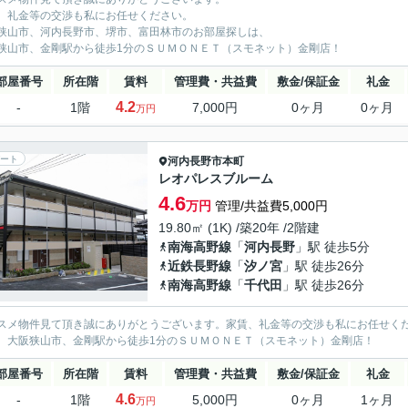
、礼金等の交渉も私にお任せください。
狭山市、河内長野市、堺市、富田林市のお部屋探しは、
狭山市、金剛駅から徒歩1分のＳＵＭＯＮＥＴ（スモネット）金剛店！
部屋番号
所在階
賃料
管理費・共益費
敷金/保証金
礼金
4.2
-
1階
7,000円
0ヶ月
0ヶ月
万円
ート
河内長野市
本町
レオパレスブルーム
4.6
万円
管理/共益費5,000円
19.80㎡ (1K) /築20年 /2階建
南海高野線
「
河内長野
」駅 徒歩5分
近鉄長野線
「
汐ノ宮
」駅 徒歩26分
南海高野線
「
千代田
」駅 徒歩26分
スメ物件見て頂き誠にありがとうございます。家賃、礼金等の交渉も私にお任せく
、大阪狭山市、金剛駅から徒歩1分のＳＵＭＯＮＥＴ（スモネット）金剛店！
部屋番号
所在階
賃料
管理費・共益費
敷金/保証金
礼金
4.6
-
1階
5,000円
0ヶ月
1ヶ月
万円