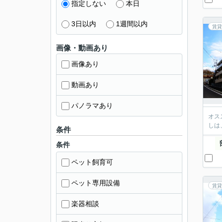
指定しない
本日
3日以内
1週間以内
賃貸
画像・動画あり
画像あり
動画あり
パノラマあり
オス
しは
条件
条件
ペット飼育可
ペット専用設備
賃貸
楽器相談