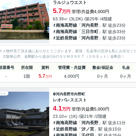
ラルジュウエスト
5.7
万円
管理/共益費4,000円
63.39㎡ (3LDK) /築25年 /4階建
南海高野線
「
河内長野
」駅 徒歩23分
南海高野線
「
三日市町
」駅 徒歩33分
近鉄長野線
「
河内長野
」駅 徒歩23分
スメ物件見て頂き誠にありがとうございます。家賃、礼金等の交渉も私にお任せく
、大阪狭山市、金剛駅から徒歩1分のＳＵＭＯＮＥＴ（スモネット）金剛店！
部屋番号
所在階
賃料
管理費・共益費
敷金/保証金
礼金
5.7
-
1階
4,000円
0ヶ月
0ヶ月
万円
ート
河内長野市
向野町
レオパレスエスト
4.1
万円
管理/共益費5,000円
23.10㎡ (1K) /築21年 /2階建
南海高野線
「
河内長野
」駅 徒歩11分
近鉄長野線
「
汐ノ宮
」駅 徒歩15分
南海高野線
「
千代田
」駅 徒歩25分