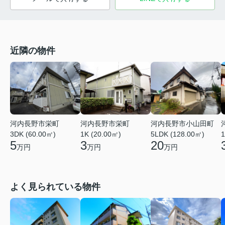
近隣の物件
河内長野市栄町
河内長野市栄町
河内長野市小山田町
3DK (60.00㎡)
1K (20.00㎡)
5LDK (128.00㎡)
1
5
3
20
万円
万円
万円
よく見られている物件