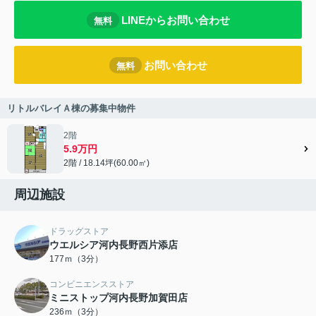
LINEからお問い合わせ
無料
お問い合わせ
無料
リトルバレイＡ棟の募集中物件
2階
5.9万円
2階 / 18.14坪(60.00㎡)
周辺施設
ドラッグストア
ウエルシア河内長野西片添店
177ｍ（3分）
コンビニエンスストア
ミニストップ河内長野加賀田店
236ｍ（3分）