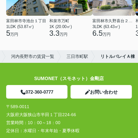
富田林市寺池台１丁目
和泉市万町
富田林市久野喜台２丁目
1LDK (53.87㎡)
1K (20.00㎡)
3LDK (63.43㎡)
1
5
3.3
6.5
万円
万円
万円
河内長野市の賃貸一覧
三日市町駅
リトルバレイＡ棟
SUMONET（スモネット）金剛店
072-360-0777
お問い合わせ
〒589-0011
大阪府大阪狭山市半田１丁目224-66
営業時間：
10：00～18：00
定休日：
水曜日・年末年始・夏季休暇