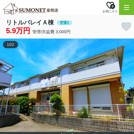
0
お気に入り
リトルバレイＡ棟
空室1
5.9万円
管理/共益費 3,000円
1
/
22