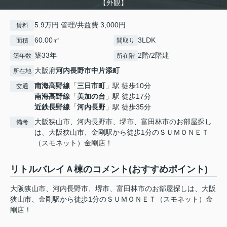
【外観】
5.9万円 管理/共益費 3,000円
賃料
60.00㎡
3LDK
面積
間取り
築33年
2階/2階建
築年数
所在階
大阪府
河内長野市
中片添町
所在地
南海高野線
「
三日市町
」駅 徒歩10分
交通
南海高野線
「
美加の台
」駅 徒歩17分
近鉄長野線
「
河内長野
」駅 徒歩35分
大阪狭山市、河内長野市、堺市、富田林市のお部屋探し
備考
は、大阪狭山市、金剛駅から徒歩1分のＳＵＭＯＮＥＴ
（スモネット）金剛店！
リトルバレイＡ棟のコメント(おすすめポイント)
大阪狭山市、河内長野市、堺市、富田林市のお部屋探しは、大阪
狭山市、金剛駅から徒歩1分のＳＵＭＯＮＥＴ（スモネット）金
剛店！