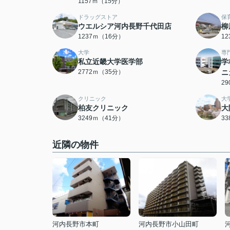
1157ｍ（15分）
ドラッグストア
保
ウエルシア河内長野千代田店
柳
1237ｍ（16分）
1
大学
専
私立近畿大学医学部
学
2772ｍ（35分）
ニ
2
クリニック
大
柏友クリニック
大
3249ｍ（41分）
3
近隣の物件
河内長野市本町
河内長野市小山田町