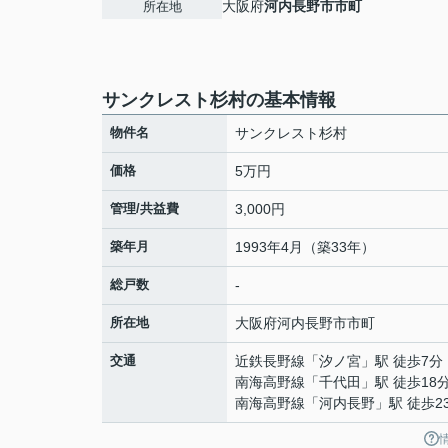
大阪府
河内長野市
市町
所在地
サンクレスト杉村の基本情報
物件名
サンクレスト杉村
価格
5万円
管理/共益費
3,000円
築年月
1993年4月（築33年）
総戸数
-
所在地
大阪府
河内長野市
市町
交通
近鉄長野線
「
汐ノ宮
」駅 徒歩7分
南海高野線
「
千代田
」駅 徒歩18
南海高野線
「
河内長野
」駅 徒歩2