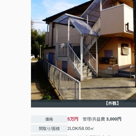
【外観】
5万円
管理/共益費
3,000円
価格
2LDK/58.00㎡
間取り/面積