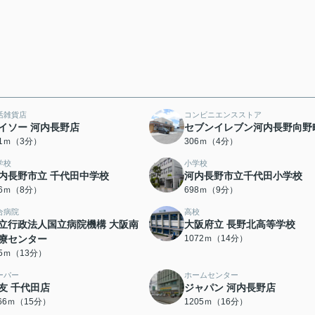
活雑貨店
コンビニエンスストア
イソー 河内長野店
セブンイレブン河内長野向野
71ｍ（3分）
306ｍ（4分）
学校
小学校
内長野市立 千代田中学校
河内長野市立千代田小学校
96ｍ（8分）
698ｍ（9分）
合病院
高校
立行政法人国立病院機構 大阪南
大阪府立 長野北高等学校
療センター
1072ｍ（14分）
85ｍ（13分）
ーパー
ホームセンター
友 千代田店
ジャパン 河内長野店
166ｍ（15分）
1205ｍ（16分）