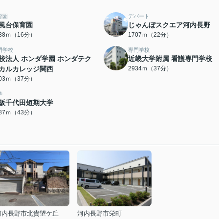
育園
デパート
風台保育園
じゃんぼスクエア河内長野
238ｍ（16分）
1707ｍ（22分）
門学校
専門学校
校法人 ホンダ学園 ホンダテク
近畿大学附属 看護専門学校
カルカレッジ関西
2934ｍ（37分）
903ｍ（37分）
学
阪千代田短期大学
387ｍ（43分）
河内長野市北貴望ケ丘
河内長野市栄町