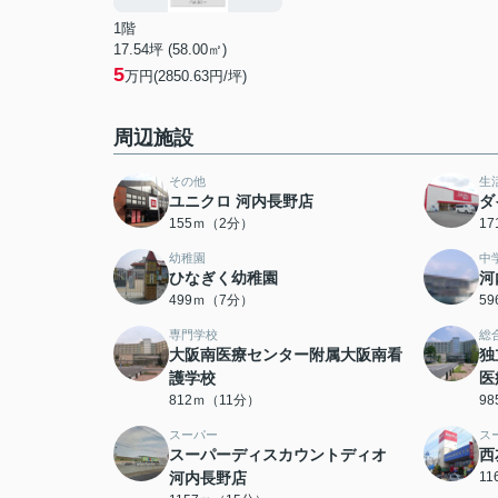
1階
17.54坪 (58.00㎡)
5
万円(2850.63円/坪)
周辺施設
その他
生
ユニクロ 河内長野店
ダ
155ｍ（2分）
1
幼稚園
中
ひなぎく幼稚園
河
499ｍ（7分）
5
専門学校
総
大阪南医療センター附属大阪南看
独
護学校
医
812ｍ（11分）
9
スーパー
ス
スーパーディスカウントディオ
西
河内長野店
1