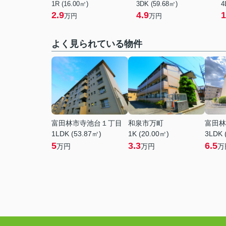
1R (16.00㎡)
3DK (59.68㎡)
4
2.9
4.9
1
万円
万円
よく見られている物件
富田林市寺池台１丁目
和泉市万町
富田林
1LDK (53.87㎡)
1K (20.00㎡)
3LDK 
5
3.3
6.5
万円
万円
万