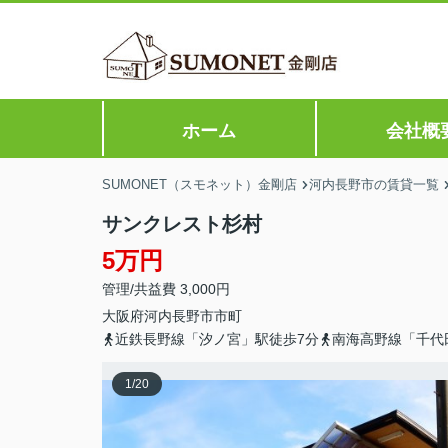
ホーム
会社概
SUMONET（スモネット）金剛店
河内長野市の賃貸一覧
サンクレスト杉村
5万円
管理/共益費 3,000円
大阪府
河内長野市
市町
近鉄長野線「汐ノ宮」駅徒歩7分
南海高野線「千代
1
/
20