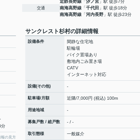
近鉄長野線
「
汐ノ宮
」駅 徒歩7分
南海高野線
「
千代田
」駅 徒歩18分
交通
南海高野線
「
河内長野
」駅 徒歩23分
サンクレスト杉村の詳細情報
設備条件
閑静な住宅地
駐輪場
バイク置場あり
敷地内ごみ置き場
CATV
インターネット対応
設備(その他)
-
駐車場/月額
近隣/7,000円 (税込) 100m
用途地域
-
分
募集戸数 / 総戸数
- / -
3分
取引態様
一般媒介
情報の見方