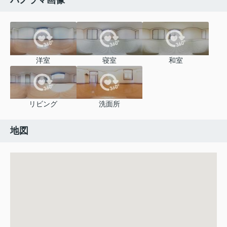
パノラマ画像
洋室
寝室
和室
リビング
洗面所
地図