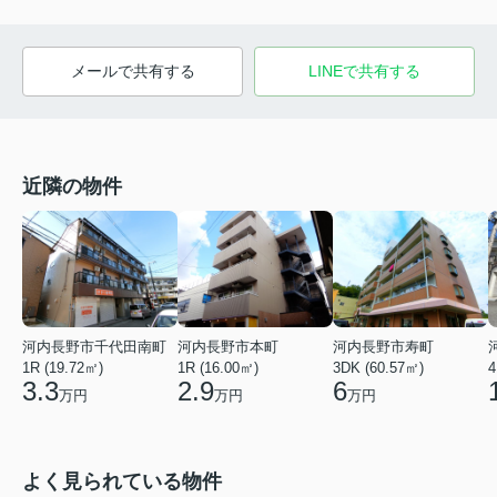
メールで共有する
LINEで共有する
近隣の物件
河内長野市千代田南町
河内長野市本町
河内長野市寿町
1R (19.72㎡)
1R (16.00㎡)
3DK (60.57㎡)
4
3.3
2.9
6
万円
万円
万円
よく見られている物件