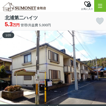
0
お気に入り
北浦第二ハイツ
5.3
万円
管理/共益費 5,000円
1
/
20