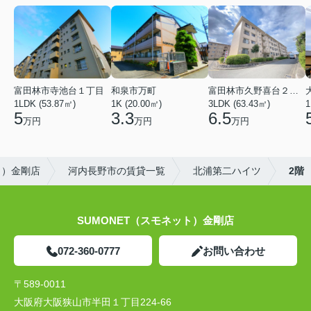
富田林市寺池台１丁目
和泉市万町
富田林市久野喜台２丁目
1LDK (53.87㎡)
1K (20.00㎡)
3LDK (63.43㎡)
1
5
3.3
6.5
万円
万円
万円
ト）金剛店
河内長野市の賃貸一覧
北浦第二ハイツ
2階
SUMONET（スモネット）金剛店
072-360-0777
お問い合わせ
〒589-0011
大阪府大阪狭山市半田１丁目224-66