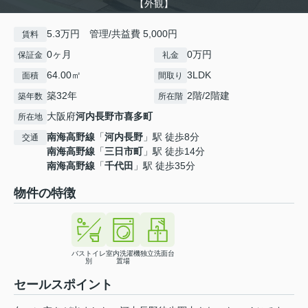
【外観】
5.3万円 管理/共益費 5,000円
賃料
0ヶ月
0万円
保証金
礼金
64.00㎡
3LDK
面積
間取り
築32年
2階/2階建
築年数
所在階
大阪府
河内長野市
喜多町
所在地
南海高野線
「
河内長野
」駅 徒歩8分
交通
南海高野線
「
三日市町
」駅 徒歩14分
南海高野線
「
千代田
」駅 徒歩35分
物件の特徴
バストイレ
室内洗濯機
独立洗面台
別
置場
セールスポイント