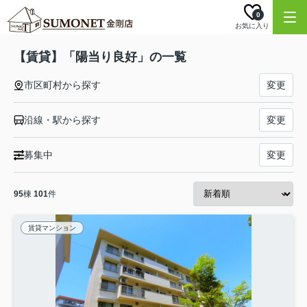
0
お気に入り
【賃貸】「陽当り良好」の一覧
市区町村から探す
変更
沿線・駅から探す
変更
募集中
変更
95
棟
101
件
賃貸マンション