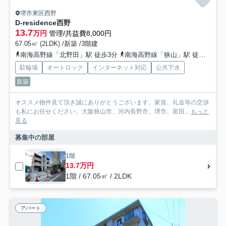
堺市東区西野
D-residence西野
13.7
万円
管理/共益費8,000円
67.05㎡ (2LDK) /新築 /3階建
南海高野線「北野田」駅 徒歩3分
南海高野線「狭山」駅 徒歩15分
駐輪場
オートロック
インターネット対応
公共下水
新築
オススメ物件見て頂き誠にありがとうございます。家賃、礼金等の交渉
も私にお任せください。大阪狭山市、河内長野市、堺市、富田...
もっと
見る
募集中の部屋
1階
13.7万円
1階 / 67.05㎡ / 2LDK
アパート