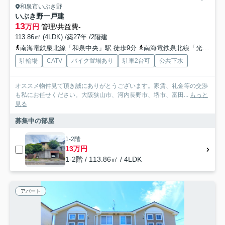
和泉市いぶき野
いぶき野一戸建
13
万円
管理/共益費-
113.86㎡ (4LDK) /築27年 /2階建
南海電鉄泉北線「和泉中央」駅 徒歩9分
南海電鉄泉北線「光明池」駅 徒歩29分
駐輪場
CATV
バイク置場あり
駐車2台可
公共下水
オススメ物件見て頂き誠にありがとうございます。家賃、礼金等の交渉
も私にお任せください。大阪狭山市、河内長野市、堺市、富田...
もっと
見る
募集中の部屋
1-2階
13万円
1-2階 / 113.86㎡ / 4LDK
アパート