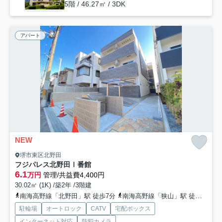
5階 / 46.27㎡ / 3DK
アパート
NEW
堺市東区北野田
フジパレス北野田Ⅰ番館
6.1
万円
管理/共益費4,400円
30.02㎡ (1K) /築2年 /3階建
南海高野線「北野田」駅 徒歩7分
南海高野線「狭山」駅 徒歩20分
駐輪場
オートロック
CATV
宅配ボックス
インターネット対応
防犯カメラ