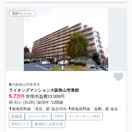
賃貸マンション
大阪狭山市茱萸木
ライオンズマンション大阪狭山壱番館
5.7
万円
管理/共益費23,000円
80.41㎡ (3LDK) /築36年 /10階建
南海高野線「滝谷」駅 徒歩15分
南海高野線「金剛」駅 徒歩34分
駐輪場
エレベーター
CATV
インターネット対応
防犯カメラ
敷地内ごみ置き場