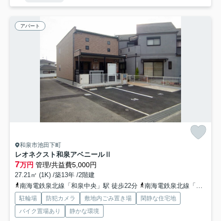
アパート
和泉市池田下町
レオネクスト和泉アベニールⅡ
7
万円
管理/共益費5,000円
27.21㎡ (1K) /築13年 /2階建
南海電鉄泉北線「和泉中央」駅 徒歩22分
南海電鉄泉北線「光明池」駅 徒歩31分
駐輪場
防犯カメラ
敷地内ごみ置き場
閑静な住宅地
バイク置場あり
静かな環境