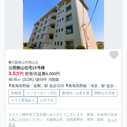
大阪狭山市西山台
公団狭山住宅15号棟
3.5
万円
管理/共益費4,000円
48.85㎡ (2LDK) /築54年 /5階建
南海高野線「金剛」駅 徒歩32分
南海高野線「滝谷」駅 徒歩41分
駐輪場
インターネット対応
敷地内ごみ置き場
閑静な住宅地
バイク置場あり
公共下水
オススメ物件見て頂き誠にありがとうございます。家賃、礼金等の交渉
も私にお任せください。大阪狭山市、河内長野市、堺市、富田...
もっと
見る