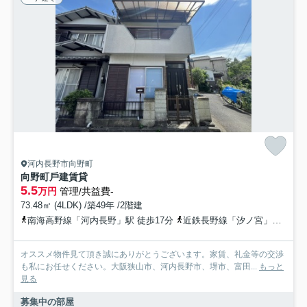
河内長野市向野町
向野町⼾建賃貸
5.5
万円
管理/共益費-
73.48㎡ (4LDK) /築49年 /2階建
南海高野線「河内長野」駅 徒歩17分
近鉄長野線「汐ノ宮」駅 徒歩10分
オススメ物件見て頂き誠にありがとうございます。家賃、礼金等の交渉
も私にお任せください。大阪狭山市、河内長野市、堺市、富田...
もっと
見る
募集中の部屋