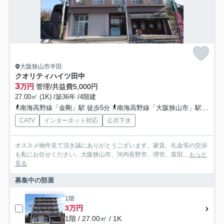
大阪狭山市半田
クオリティハイツ田中
3
万円
管理/共益費5,000円
27.00㎡ (1K) /築36年 /4階建
南海高野線「金剛」駅 徒歩5分
南海高野線「大阪狭山市」駅 徒歩18分
CATV
インターネット対応
公共下水
オススメ物件見て頂き誠にありがとうございます。家賃、礼金等の交渉
も私にお任せください。大阪狭山市、河内長野市、堺市、富田...
もっと
見る
募集中の部屋
1階
3万円
1階 / 27.00㎡ / 1K