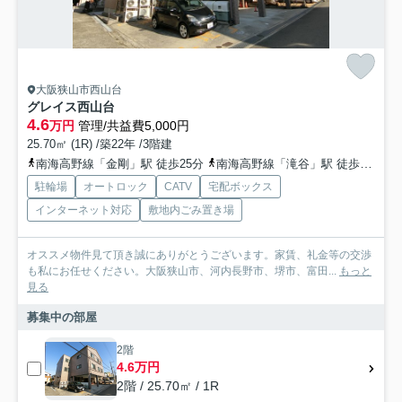
大阪狭山市西山台
グレイス西山台
4.6
万円
管理/共益費5,000円
25.70㎡ (1R) /築22年 /3階建
南海高野線「金剛」駅 徒歩25分
南海高野線「滝谷」駅 徒歩33分
駐輪場
オートロック
CATV
宅配ボックス
インターネット対応
敷地内ごみ置き場
オススメ物件見て頂き誠にありがとうございます。家賃、礼金等の交渉
も私にお任せください。大阪狭山市、河内長野市、堺市、富田...
もっと
見る
募集中の部屋
2階
4.6万円
2階 / 25.70㎡ / 1R