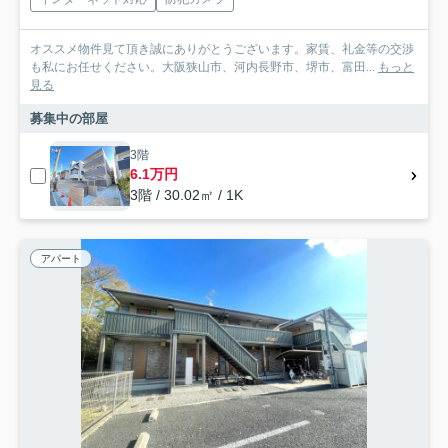
オススメ物件見て頂き誠にありがとうございます。家賃、礼金等の交渉
も私にお任せください。大阪狭山市、河内長野市、堺市、富田...
もっと
見る
募集中の部屋
3階
6.1万円
3階 / 30.02㎡ / 1K
アパート