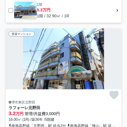
1階
5.3万円
1階 / 32.90㎡ / 1R
賃貸マンション
堺市東区北野田
ラフォーレ北野田
3.2
万円
管理/共益費3,000円
18.00㎡ (1R) /築36年 /5階建
南海高野線「北野田」駅 徒歩2分
南海高野線「狭山」駅 徒歩17分