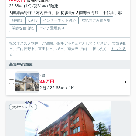
22.68㎡ (1K) /築31年 /2階建
南海高野線「河内長野」駅 徒歩8分
南海高野線「千代田」駅 徒歩25分
駐輪場
CATV
インターネット対応
敷地内ごみ置き場
閑静な住宅地
バイク置場あり
私のオススメ物件。ご質問、条件交渉どんどんしてください。 大阪狭山
市、河内長野市、富田林市、堺市、南大阪で物件に困ったら...
もっと見
る
募集中の部屋
2階
3.6万円
2階 / 22.68㎡ / 1K
賃貸マンション