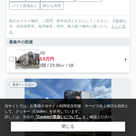
バイク置場あり
静かな環境
私のオススメ物件。ご質問、条件交渉どんどんしてください。 大阪狭山
市、河内長野市、富田林市、堺市、南大阪で物件に困ったら...
もっと見
る
募集中の部屋
2階
3.5万円
2階 / 23.00㎡ / 1K
賃貸マンション
当サイトでは、お客様の当サイト利用状況把握、サービス向上検討を目的と
して、クッキー（Cookie）を使用しています。
詳しくは、当社の
「Cookieの取扱いについて」
をご確認ください。
閉じる