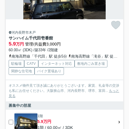
河内長野市木戸
サンハイム千代田壱番館
5.9
万円
管理/共益費3,000円
60.00㎡ (3DK) /築33年 /2階建
南海高野線「千代田」駅 徒歩5分
南海高野線「滝谷」駅 徒歩19分
駐輪場
CATV
インターネット対応
敷地内ごみ置き場
閑静な住宅地
バイク置場あり
オススメ物件見て頂き誠にありがとうございます。家賃、礼金等の交渉
も私にお任せください。大阪狭山市、河内長野市、堺市、富田...
もっと
見る
募集中の部屋
1階
5.9万円
1階 / 60.00㎡ / 3DK