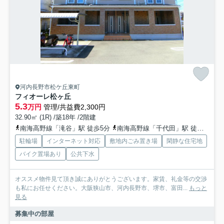
河内長野市松ケ丘東町
フィオーレ松ヶ丘
5.3
万円
管理/共益費2,300円
32.90㎡ (1R) /築18年 /2階建
南海高野線「滝谷」駅 徒歩5分
南海高野線「千代田」駅 徒歩18分
駐輪場
インターネット対応
敷地内ごみ置き場
閑静な住宅地
バイク置場あり
公共下水
オススメ物件見て頂き誠にありがとうございます。家賃、礼金等の交渉
も私にお任せください。大阪狭山市、河内長野市、堺市、富田...
もっと
見る
募集中の部屋