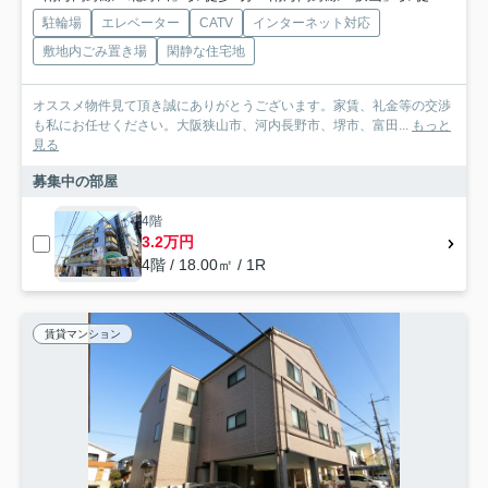
駐輪場
エレベーター
CATV
インターネット対応
敷地内ごみ置き場
閑静な住宅地
オススメ物件見て頂き誠にありがとうございます。家賃、礼金等の交渉
も私にお任せください。大阪狭山市、河内長野市、堺市、富田...
もっと
見る
募集中の部屋
4階
3.2万円
4階 / 18.00㎡ / 1R
賃貸マンション