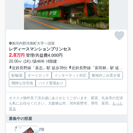
南河内郡河南町大字一須賀
レディースマンションプリンセス
2.8
万円
管理/共益費4,000円
20.00㎡ (1K) /築46年 /4階建
近鉄長野線「喜志」駅 徒歩39分
近鉄長野線「富田林」駅 徒歩40分
駐輪場
オートロック
インターネット対応
敷地内ごみ置き場
閑静な住宅地
バイク置場あり
オススメ物件見て頂き誠にありがとうございます。家賃、礼金等の交渉
も私にお任せください。大阪狭山市、河内長野市、堺市、富田...
もっと
見る
募集中の部屋
2階