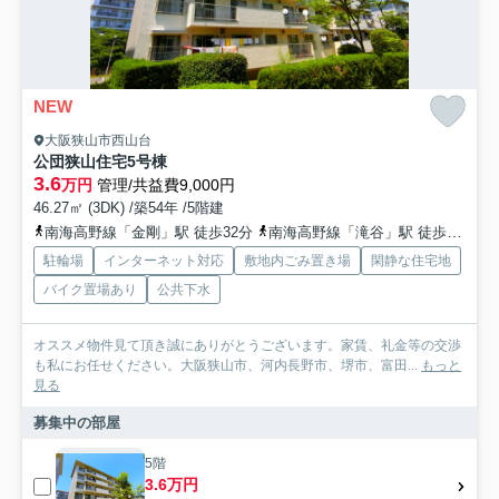
NEW
大阪狭山市西山台
公団狭山住宅5号棟
3.6
万円
管理/共益費9,000円
46.27㎡ (3DK) /築54年 /5階建
南海高野線「金剛」駅 徒歩32分
南海高野線「滝谷」駅 徒歩41分
駐輪場
インターネット対応
敷地内ごみ置き場
閑静な住宅地
バイク置場あり
公共下水
オススメ物件見て頂き誠にありがとうございます。家賃、礼金等の交渉
も私にお任せください。大阪狭山市、河内長野市、堺市、富田...
もっと
見る
募集中の部屋
5階
3.6万円