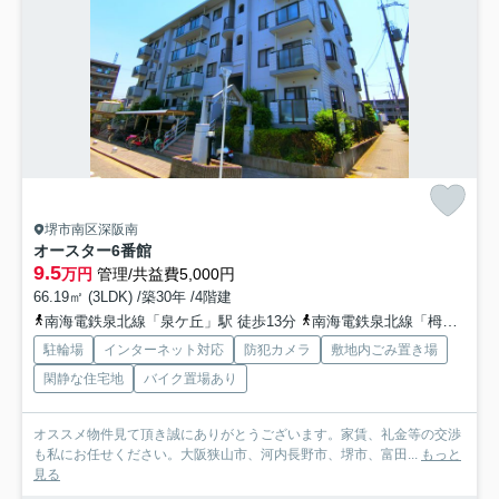
堺市南区深阪南
オースター6番館
9.5
万円
管理/共益費5,000円
66.19㎡ (3LDK) /築30年 /4階建
南海電鉄泉北線「泉ケ丘」駅 徒歩13分
南海電鉄泉北線「栂・美木多」駅 徒歩41分
駐輪場
インターネット対応
防犯カメラ
敷地内ごみ置き場
閑静な住宅地
バイク置場あり
オススメ物件見て頂き誠にありがとうございます。家賃、礼金等の交渉
も私にお任せください。大阪狭山市、河内長野市、堺市、富田...
もっと
見る