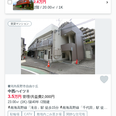
2.8万円
2階 / 20.00㎡ / 1K
賃貸マンション
河内長野市自由ケ丘
中西ハイツⅡ
3.5
万円
管理/共益費2,000円
23.00㎡ (1K) /築40年 /2階建
南海高野線「滝谷」駅 徒歩15分
南海高野線「千代田」駅 徒歩19分
駐輪場
CATV
敷地内ごみ置き場
閑静な住宅地