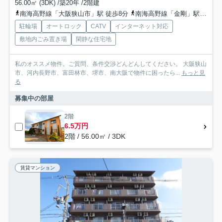
56.00㎡ (3DK) /築20年 /2階建
南海高野線「大阪狭山市」駅 徒歩8分
南海高野線「金剛」駅 徒歩18分
駐輪場
オートロック
CATV
インターネット対応
敷地内ごみ置き場
閑静な住宅地
私のオススメ物件。ご質問、条件交渉どんどんしてください。 大阪狭山
市、河内長野市、富田林市、堺市、南大阪で物件に困ったら...
もっと見
る
募集中の部屋
2階
6.5万円
2階 / 56.00㎡ / 3DK
賃貸マンション