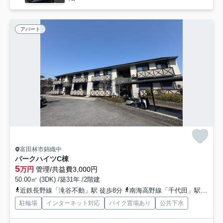
アパート
富田林市錦織中
パークハイツC棟
5
万円
管理/共益費3,000円
50.00㎡ (3DK) /築31年 /2階建
近鉄長野線「滝谷不動」駅 徒歩8分
南海高野線「千代田」駅 徒歩29分
駐輪場
インターネット対応
バイク置場あり
公共下水