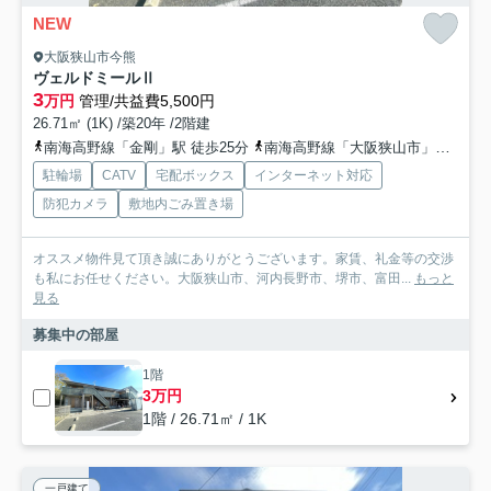
NEW
大阪狭山市今熊
ヴェルドミールⅡ
3
万円
管理/共益費5,500円
26.71㎡ (1K) /築20年 /2階建
南海高野線「金剛」駅 徒歩25分
南海高野線「大阪狭山市」駅 徒歩29分
駐輪場
CATV
宅配ボックス
インターネット対応
防犯カメラ
敷地内ごみ置き場
オススメ物件見て頂き誠にありがとうございます。家賃、礼金等の交渉
も私にお任せください。大阪狭山市、河内長野市、堺市、富田...
もっと
見る
募集中の部屋
1階
3万円
1階 / 26.71㎡ / 1K
一戸建て