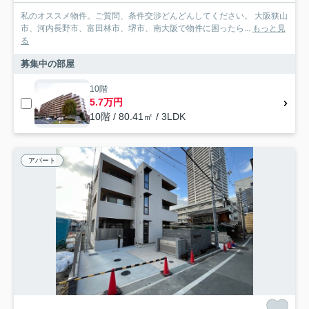
私のオススメ物件。ご質問、条件交渉どんどんしてください。 大阪狭山
市、河内長野市、富田林市、堺市、南大阪で物件に困ったら...
もっと見
る
募集中の部屋
10階
5.7万円
10階 / 80.41㎡ / 3LDK
アパート