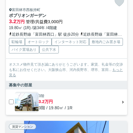
富田林市西板持町
ポプリオンガーデン
3.2
万円
管理/共益費3,000円
19.80㎡ (1R) /築34年 /4階建
近鉄長野線「富田林西口」駅 徒歩20分
近鉄長野線「富田林」駅 徒歩18分
駐輪場
オートロック
インターネット対応
敷地内ごみ置き場
バイク置場あり
公共下水
オススメ物件見て頂き誠にありがとうございます。家賃、礼金等の交渉
も私にお任せください。大阪狭山市、河内長野市、堺市、富田...
もっと
見る
募集中の部屋
3階
3.2万円
3階 / 19.80㎡ / 1R
賃貸マンション