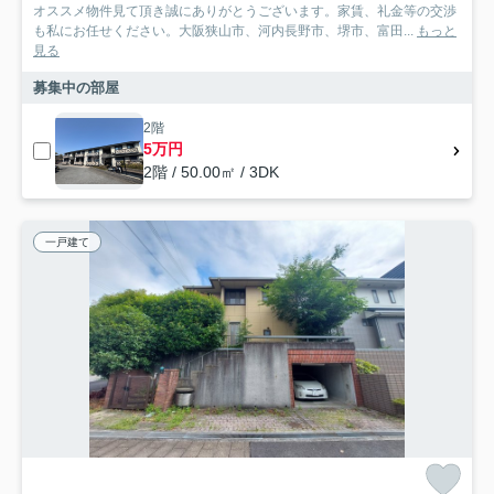
オススメ物件見て頂き誠にありがとうございます。家賃、礼金等の交渉
も私にお任せください。大阪狭山市、河内長野市、堺市、富田...
もっと
見る
募集中の部屋
2階
5万円
2階 / 50.00㎡ / 3DK
一戸建て