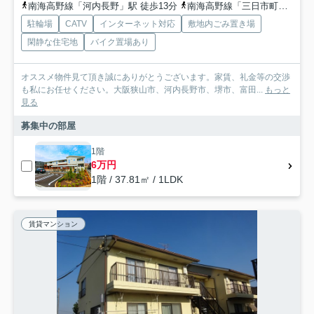
南海高野線「河内長野」駅 徒歩13分
南海高野線「三日市町」駅 徒歩28分
駐輪場
CATV
インターネット対応
敷地内ごみ置き場
閑静な住宅地
バイク置場あり
オススメ物件見て頂き誠にありがとうございます。家賃、礼金等の交渉
も私にお任せください。大阪狭山市、河内長野市、堺市、富田...
もっと
見る
募集中の部屋
1階
6万円
1階 / 37.81㎡ / 1LDK
賃貸マンション