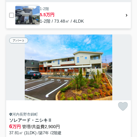
1-2階
5.5万円
1-2階 / 73.48㎡ / 4LDK
アパート
河内長野市錦町
ソレアード・ニシキⅡ
6
万円
管理/共益費2,900円
37.81㎡ (1LDK) /築7年 /2階建