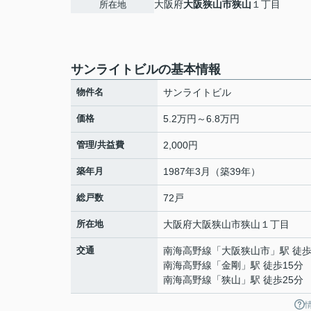
大阪府
大阪狭山市
狭山
１丁目
所在地
サンライトビルの基本情報
物件名
サンライトビル
価格
5.2万円～6.8万円
管理/共益費
2,000円
築年月
1987年3月（築39年）
総戸数
72戸
所在地
大阪府
大阪狭山市
狭山
１丁目
交通
南海高野線
「
大阪狭山市
」駅 徒歩
南海高野線
「
金剛
」駅 徒歩15分
南海高野線
「
狭山
」駅 徒歩25分