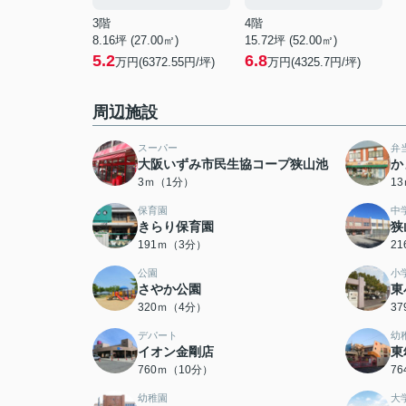
3階
4階
8.16坪 (27.00㎡)
15.72坪 (52.00㎡)
5.2
6.8
万円(6372.55円/坪)
万円(4325.7円/坪)
周辺施設
スーパー
弁
大阪いずみ市民生協コープ狭山池
か
3ｍ（1分）
1
保育園
中
きらり保育園
狭
191ｍ（3分）
2
公園
小
さやか公園
東
320ｍ（4分）
3
デパート
幼
イオン金剛店
東
760ｍ（10分）
7
幼稚園
大