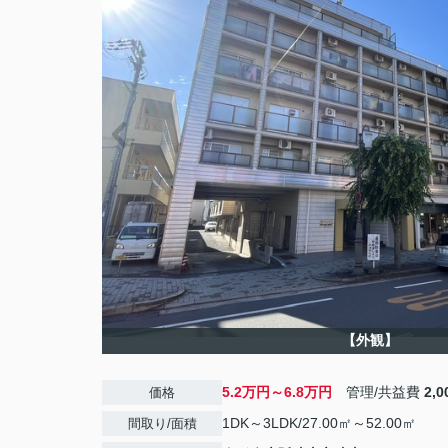
【外観】
5.2万円～6.8万円
管理/共益費
2,
価格
1DK～3LDK/27.00㎡～52.00㎡
間取り/面積