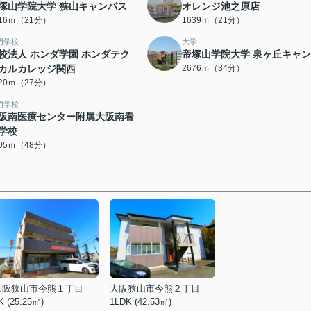
塚山学院大学 狭山キャンパス
オレンジ池之原店
616ｍ（21分）
1639ｍ（21分）
門学校
大学
校法人 ホンダ学園 ホンダテク
帝塚山学院大学 泉ヶ丘キャ
カルカレッジ関西
2676ｍ（34分）
120ｍ（27分）
門学校
阪南医療センター附属大阪南看
学校
805ｍ（48分）
大阪狭山市今熊１丁目
大阪狭山市今熊２丁目
K (25.25㎡)
1LDK (42.53㎡)