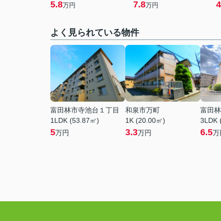
5.8
7.8
4
万円
万円
よく見られている物件
富田林市寺池台１丁目
和泉市万町
富田林
1LDK (53.87㎡)
1K (20.00㎡)
3LDK 
5
3.3
6.5
万円
万円
万