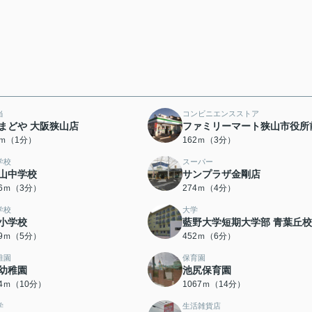
当
コンビニエンスストア
まどや 大阪狭山店
ファミリーマート狭山市役所
3ｍ（1分）
162ｍ（3分）
学校
スーパー
山中学校
サンプラザ金剛店
16ｍ（3分）
274ｍ（4分）
学校
大学
小学校
藍野大学短期大学部 青葉丘校
79ｍ（5分）
452ｍ（6分）
稚園
保育園
幼稚園
池尻保育園
64ｍ（10分）
1067ｍ（14分）
学
生活雑貨店