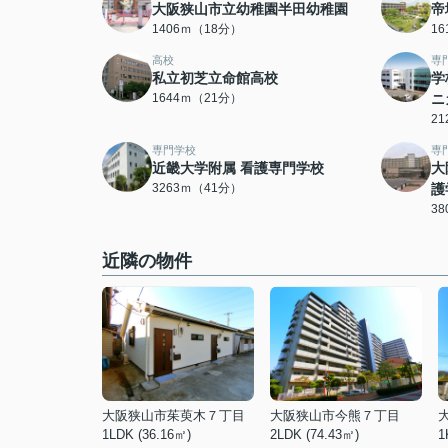
大阪狭山市立幼稚園半田幼稚園
帝
1406ｍ（18分）
1
高校
専
私立初芝立命館高校
学
1644ｍ（21分）
ニ
2
専門学校
専
近畿大学附属 看護専門学校
大
3263ｍ（41分）
護
3
近隣の物件
大阪狭山市茱萸木７丁目
大阪狭山市今熊７丁目
1LDK (36.16㎡)
2LDK (74.43㎡)
1