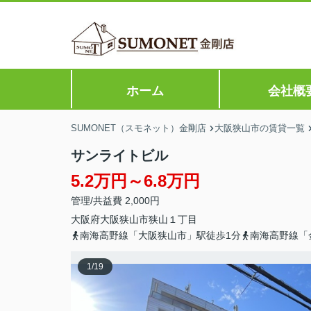
ホーム
会社概
SUMONET（スモネット）金剛店
大阪狭山市の賃貸一覧
サンライトビル
5.2万円～6.8万円
管理/共益費 2,000円
大阪府
大阪狭山市
狭山
１丁目
南海高野線「大阪狭山市」駅徒歩1分
南海高野線「
1
/
19