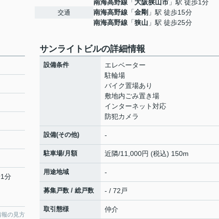
南海高野線
「
大阪狭山市
」駅 徒歩1分
南海高野線
「
金剛
」駅 徒歩15分
交通
南海高野線
「
狭山
」駅 徒歩25分
サンライトビルの詳細情報
設備条件
エレベーター
駐輪場
バイク置場あり
敷地内ごみ置き場
インターネット対応
防犯カメラ
設備(その他)
-
駐車場/月額
近隣/11,000円 (税込) 150m
用途地域
-
1分
募集戸数 / 総戸数
- / 72戸
取引態様
仲介
情報の見方