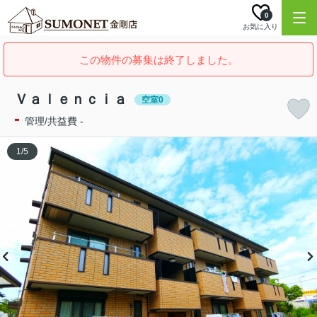
0
お気に入り
この物件の募集は終了しました。
Ｖａｌｅｎｃｉａ
空室0
-
管理/共益費 -
1
/
5