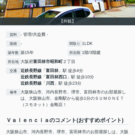
【外観】
- 管理/共益費 -
賃料
-
1LDK
面積
間取り
築15年
1階/3階建
築年数
所在階
大阪府
富田林市
昭和町
２丁目
所在地
近鉄長野線
「
富田林
」駅 徒歩4分
交通
近鉄長野線
「
富田林西口
」駅 徒歩10分
近鉄長野線
「
川西
」駅 徒歩23分
大阪狭山市、河内長野市、堺市、富田林市のお部屋探し
備考
は、大阪狭山市、金剛駅から徒歩1分のＳＵＭＯＮＥＴ
（スモネット）金剛店！
Ｖａｌｅｎｃｉａのコメント(おすすめポイント)
大阪狭山市、河内長野市、堺市、富田林市のお部屋探しは、大阪