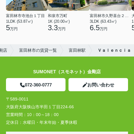
富田林市寺池台１丁目
和泉市万町
富田林市久野喜台２丁目
1LDK (53.87㎡)
1K (20.00㎡)
3LDK (63.43㎡)
1
5
3.3
6.5
万円
万円
万円
剛店
富田林市の賃貸一覧
富田林駅
Ｖａｌｅｎｃｉａ
SUMONET（スモネット）金剛店
072-360-0777
お問い合わせ
〒589-0011
大阪府大阪狭山市半田１丁目224-66
営業時間：
10：00～18：00
定休日：
水曜日・年末年始・夏季休暇