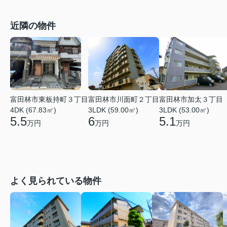
近隣の物件
富田林市東板持町３丁目
富田林市川面町２丁目
富田林市加太３丁目
4DK (67.83㎡)
3LDK (59.00㎡)
3LDK (53.00㎡)
5.5
6
5.1
万円
万円
万円
よく見られている物件