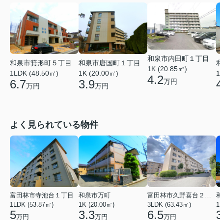
和泉市内田町１丁目
和泉市箕形町５丁目
和泉市唐国町１丁目
1K (20.85㎡)
1LDK (48.50㎡)
1K (20.00㎡)
1
4.2
6.7
3.9
万円
万円
万円
よく見られている物件
富田林市寺池台１丁目
和泉市万町
富田林市久野喜台２丁目
1LDK (53.87㎡)
1K (20.00㎡)
3LDK (63.43㎡)
1
5
3.3
6.5
万円
万円
万円