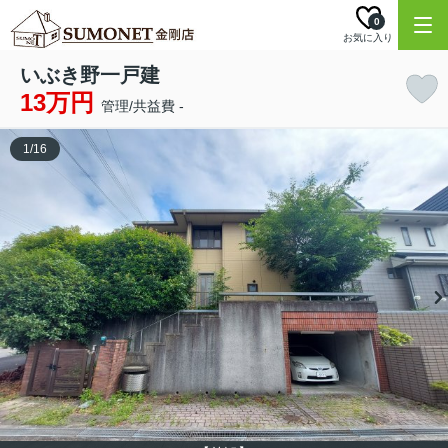
0
お気に入り
いぶき野一戸建
13万円
管理/共益費 -
1
/
16