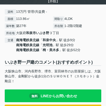
【外観】
13万円 管理/共益費 -
賃料
113.86㎡
4LDK
面積
間取り
築27年
1-2階/2階建
築年数
所在階
大阪府
和泉市
いぶき野
３丁目
所在地
南海電鉄泉北線
「
和泉中央
」駅 徒歩9分
交通
南海電鉄泉北線
「
光明池
」駅 徒歩29分
南海電鉄泉北線
「
栂・美木多
」駅 徒歩52分
いぶき野一戸建のコメント(おすすめポイント)
大阪狭山市、河内長野市、堺市、富田林市のお部屋探しは、大阪
狭山市、金剛駅から徒歩1分のＳＵＭＯＮＥＴ（スモネット）金
剛店！
LINEからお問い合わせ
無料