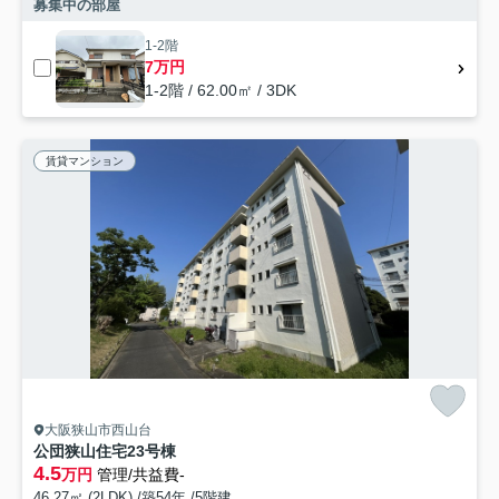
募集中の部屋
1-2階
7万円
1-2階 / 62.00㎡ / 3DK
賃貸マンション
大阪狭山市西山台
公団狭山住宅23号棟
4.5
万円
管理/共益費-
46.27㎡ (2LDK) /築54年 /5階建