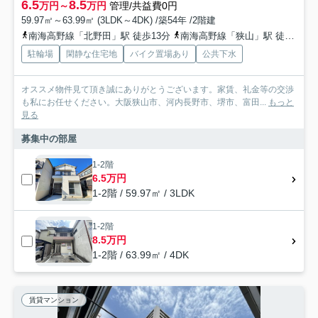
6.5
8.5
万円～
万円
管理/共益費0円
59.97㎡～63.99㎡ (3LDK～4DK) /築54年 /2階建
南海高野線「北野田」駅 徒歩13分
南海高野線「狭山」駅 徒歩22分
駐輪場
閑静な住宅地
バイク置場あり
公共下水
オススメ物件見て頂き誠にありがとうございます。家賃、礼金等の交渉
も私にお任せください。大阪狭山市、河内長野市、堺市、富田...
もっと
見る
募集中の部屋
1-2階
6.5万円
1-2階 / 59.97㎡ / 3LDK
1-2階
8.5万円
1-2階 / 63.99㎡ / 4DK
賃貸マンション