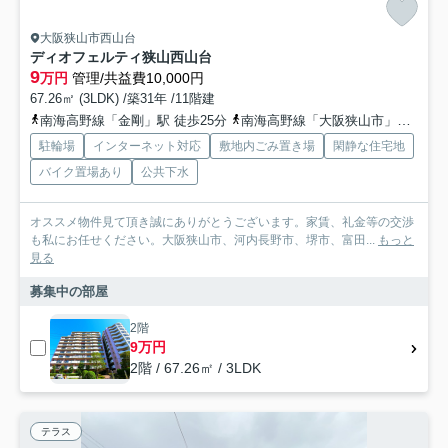
大阪狭山市西山台
ディオフェルティ狭山西山台
9
万円
管理/共益費10,000円
67.26㎡ (3LDK) /築31年 /11階建
南海高野線「金剛」駅 徒歩25分
南海高野線「大阪狭山市」駅 徒歩37分
駐輪場
インターネット対応
敷地内ごみ置き場
閑静な住宅地
バイク置場あり
公共下水
オススメ物件見て頂き誠にありがとうございます。家賃、礼金等の交渉
も私にお任せください。大阪狭山市、河内長野市、堺市、富田...
もっと
見る
募集中の部屋
2階
9万円
2階 / 67.26㎡ / 3LDK
テラス