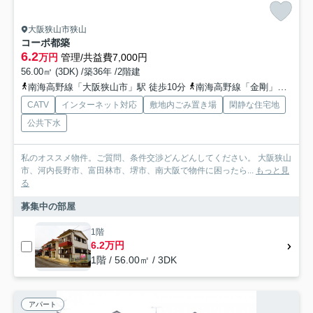
大阪狭山市狭山
コーポ都築
6.2
万円
管理/共益費7,000円
56.00㎡ (3DK) /築36年 /2階建
南海高野線「大阪狭山市」駅 徒歩10分
南海高野線「金剛」駅 徒歩20分
CATV
インターネット対応
敷地内ごみ置き場
閑静な住宅地
公共下水
私のオススメ物件。ご質問、条件交渉どんどんしてください。 大阪狭山
市、河内長野市、富田林市、堺市、南大阪で物件に困ったら...
もっと見
る
募集中の部屋
1階
6.2万円
1階 / 56.00㎡ / 3DK
アパート