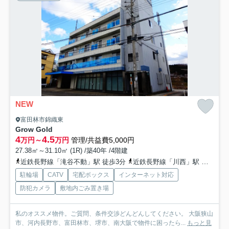
NEW
富田林市錦織東
Grow Gold
4
4.5
万円～
万円
管理/共益費5,000円
27.38㎡～31.10㎡ (1R) /築40年 /4階建
近鉄長野線「滝谷不動」駅 徒歩3分
近鉄長野線「川西」駅 徒歩18分
駐輪場
CATV
宅配ボックス
インターネット対応
防犯カメラ
敷地内ごみ置き場
私のオススメ物件。ご質問、条件交渉どんどんしてください。 大阪狭山
市、河内長野市、富田林市、堺市、南大阪で物件に困ったら...
もっと見