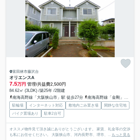
富田林市藤沢台
オリエンスA
7.5
万円
管理/共益費2,500円
84.62㎡ (3LDK) /築25年 /2階建
南海高野線「大阪狭山市」駅 徒歩27分
南海高野線「金剛」駅 徒歩33分
駐輪場
インターネット対応
敷地内ごみ置き場
閑静な住宅地
バイク置場あり
駐車2台可
オススメ物件見て頂き誠にありがとうございます。 家賃、礼金等の交渉
も私にお任せください。 大阪狭山市、河内長野市、堺市、...
もっと見る