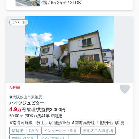
2階 / 65.35㎡ / 2LDK
アパート
NEW
大阪狭山市東池尻
ハイツジュピター
4.9
万円
管理/共益費3,000円
50.00㎡ (3DK) /築41年 /2階建
南海高野線「狭山」駅 徒歩15分
南海高野線「北野田」駅 徒歩20分
駐輪場
CATV
インターネット対応
敷地内ごみ置き場
閑静な住宅地
バイク置場あり