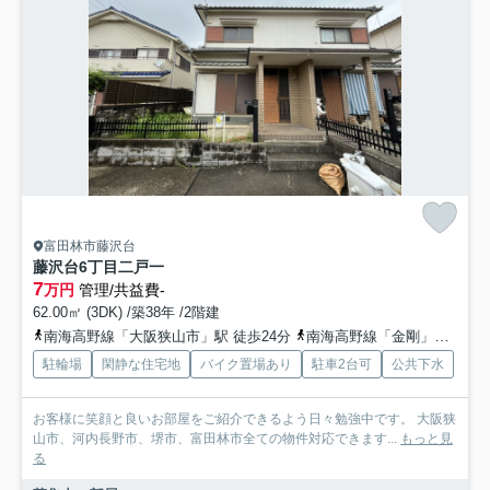
富田林市藤沢台
藤沢台6丁目二戸一
7
万円
管理/共益費-
62.00㎡ (3DK) /築38年 /2階建
南海高野線「大阪狭山市」駅 徒歩24分
南海高野線「金剛」駅 徒歩32分
駐輪場
閑静な住宅地
バイク置場あり
駐車2台可
公共下水
お客様に笑顔と良いお部屋をご紹介できるよう日々勉強中です。 大阪狭
山市、河内長野市、堺市、富田林市全ての物件対応できます...
もっと見
る