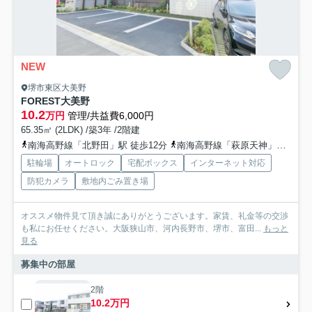
NEW
堺市東区大美野
FOREST大美野
10.2
万円
管理/共益費6,000円
65.35㎡ (2LDK) /築3年 /2階建
南海高野線「北野田」駅 徒歩12分
南海高野線「萩原天神」駅 徒歩22分
駐輪場
オートロック
宅配ボックス
インターネット対応
防犯カメラ
敷地内ごみ置き場
オススメ物件見て頂き誠にありがとうございます。家賃、礼金等の交渉
も私にお任せください。大阪狭山市、河内長野市、堺市、富田...
もっと
見る
募集中の部屋
2階
10.2万円