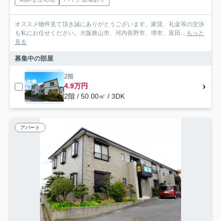
オススメ物件見て頂き誠にありがとうございます。家賃、礼金等の交渉
も私にお任せください。大阪狭山市、河内長野市、堺市、富田...
もっと
見る
募集中の部屋
2階
4.9万円
2階 / 50.00㎡ / 3DK
アパート