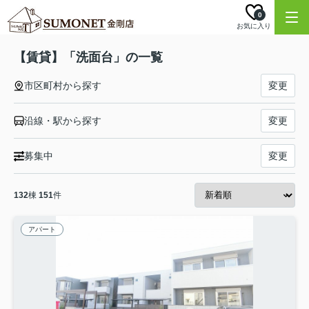
0
お気に入り
【賃貸】「洗面台」の一覧
市区町村から探す
変更
沿線・駅から探す
変更
募集中
変更
132
棟
151
件
アパート