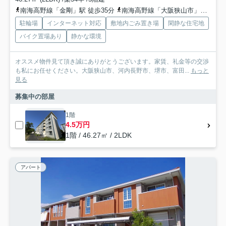
南海高野線「金剛」駅 徒歩35分
南海高野線「大阪狭山市」駅 徒歩43分
駐輪場
インターネット対応
敷地内ごみ置き場
閑静な住宅地
バイク置場あり
静かな環境
オススメ物件見て頂き誠にありがとうございます。家賃、礼金等の交渉
も私にお任せください。大阪狭山市、河内長野市、堺市、富田...
もっと
見る
募集中の部屋
1階
4.5万円
1階 / 46.27㎡ / 2LDK
アパート