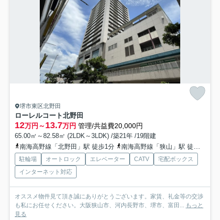
堺市東区北野田
ローレルコート北野田
12
13.7
万円～
万円
管理/共益費20,000円
65.00㎡～82.58㎡ (2LDK～3LDK) /築21年 /19階建
南海高野線「北野田」駅 徒歩1分
南海高野線「狭山」駅 徒歩17分
駐輪場
オートロック
エレベーター
CATV
宅配ボックス
インターネット対応
オススメ物件見て頂き誠にありがとうございます。家賃、礼金等の交渉
も私にお任せください。大阪狭山市、河内長野市、堺市、富田...
もっと
見る