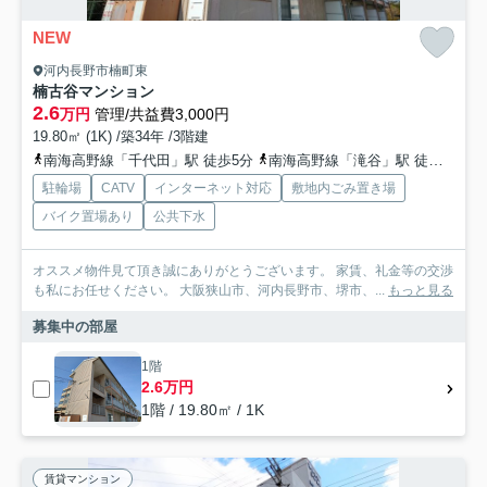
NEW
河内長野市楠町東
楠古谷マンション
2.6
万円
管理/共益費3,000円
19.80㎡ (1K) /築34年 /3階建
南海高野線「千代田」駅 徒歩5分
南海高野線「滝谷」駅 徒歩20分
駐輪場
CATV
インターネット対応
敷地内ごみ置き場
バイク置場あり
公共下水
オススメ物件見て頂き誠にありがとうございます。 家賃、礼金等の交渉
も私にお任せください。 大阪狭山市、河内長野市、堺市、...
もっと見る
募集中の部屋
1階
2.6万円
1階 / 19.80㎡ / 1K
賃貸マンション