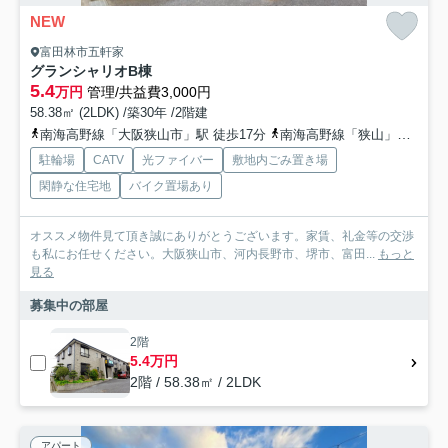
NEW
富田林市五軒家
グランシャリオB棟
5.4
万円
管理/共益費3,000円
58.38㎡ (2LDK) /築30年 /2階建
南海高野線「大阪狭山市」駅 徒歩17分
南海高野線「狭山」駅 徒歩20分
駐輪場
CATV
光ファイバー
敷地内ごみ置き場
閑静な住宅地
バイク置場あり
オススメ物件見て頂き誠にありがとうございます。家賃、礼金等の交渉
も私にお任せください。大阪狭山市、河内長野市、堺市、富田...
もっと
見る
募集中の部屋
2階
5.4万円
2階 / 58.38㎡ / 2LDK
アパート