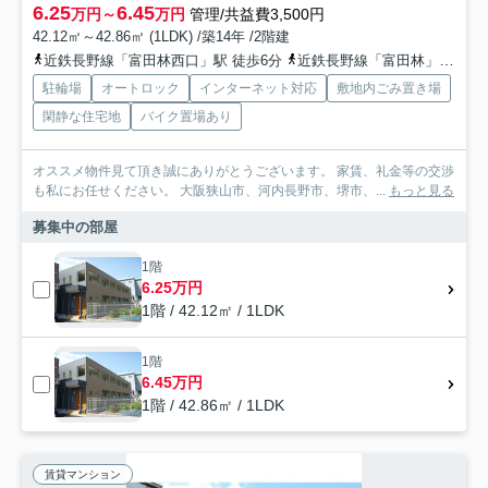
6.25
6.45
万円～
万円
管理/共益費3,500円
42.12㎡～42.86㎡ (1LDK) /築14年 /2階建
近鉄長野線「富田林西口」駅 徒歩6分
近鉄長野線「富田林」駅 徒歩15分
駐輪場
オートロック
インターネット対応
敷地内ごみ置き場
閑静な住宅地
バイク置場あり
オススメ物件見て頂き誠にありがとうございます。 家賃、礼金等の交渉
も私にお任せください。 大阪狭山市、河内長野市、堺市、...
もっと見る
募集中の部屋
1階
6.25万円
1階 / 42.12㎡ / 1LDK
1階
6.45万円
1階 / 42.86㎡ / 1LDK
賃貸マンション