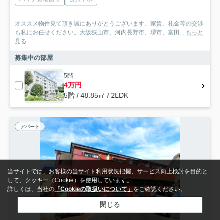
オススメ物件見て頂き誠にありがとうございます。家賃、礼金等の交渉
も私にお任せください。大阪狭山市、河内長野市、堺市、富田...
もっと
見る
募集中の部屋
5階
4万円
5階 / 48.85㎡ / 2LDK
アパート
当サイトでは、お客様の当サイト利用状況把握、サービス向上検討を目的と
して、クッキー（Cookie）を使用しています。
詳しくは、当社の
「Cookieの取扱いについて」
をご確認ください。
閉じる