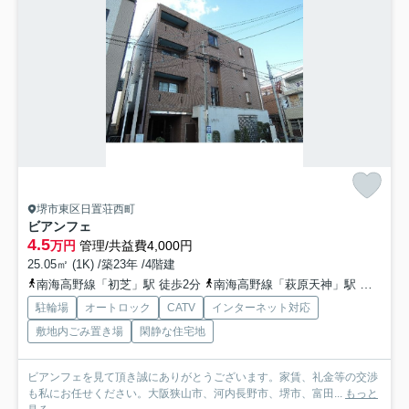
堺市東区日置荘西町
ビアンフェ
4.5
万円
管理/共益費4,000円
25.05㎡ (1K) /築23年 /4階建
南海高野線「初芝」駅 徒歩2分
南海高野線「萩原天神」駅 徒歩13分
駐輪場
オートロック
CATV
インターネット対応
敷地内ごみ置き場
閑静な住宅地
ビアンフェを見て頂き誠にありがとうございます。家賃、礼金等の交渉
も私にお任せください。大阪狭山市、河内長野市、堺市、富田...
もっと