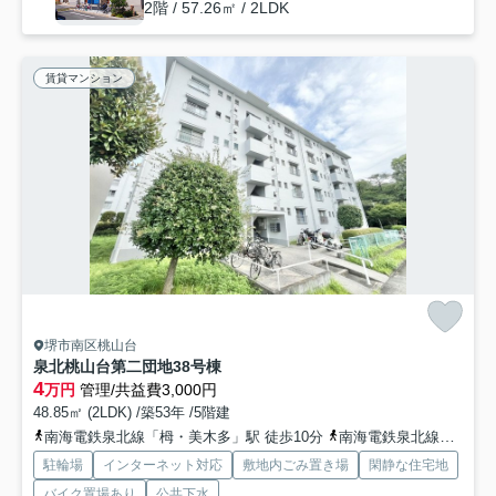
2階 / 57.26㎡ / 2LDK
賃貸マンション
堺市南区桃山台
泉北桃山台第二団地38号棟
4
万円
管理/共益費3,000円
48.85㎡ (2LDK) /築53年 /5階建
南海電鉄泉北線「栂・美木多」駅 徒歩10分
南海電鉄泉北線「泉ケ丘」駅 徒歩30分
駐輪場
インターネット対応
敷地内ごみ置き場
閑静な住宅地
バイク置場あり
公共下水