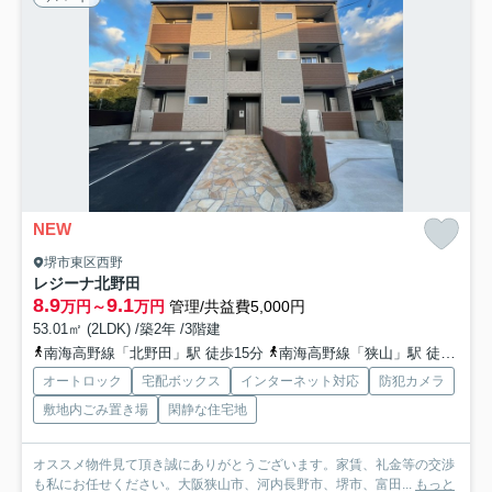
NEW
堺市東区西野
レジーナ北野田
8.9
9.1
万円～
万円
管理/共益費5,000円
53.01㎡ (2LDK) /築2年 /3階建
南海高野線「北野田」駅 徒歩15分
南海高野線「狭山」駅 徒歩23分
オートロック
宅配ボックス
インターネット対応
防犯カメラ
敷地内ごみ置き場
閑静な住宅地
オススメ物件見て頂き誠にありがとうございます。家賃、礼金等の交渉
も私にお任せください。大阪狭山市、河内長野市、堺市、富田...
もっと