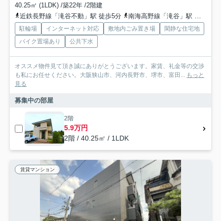
40.25㎡ (1LDK) /築22年 /2階建
近鉄長野線「滝谷不動」駅 徒歩5分
南海高野線「滝谷」駅 徒歩30分
駐輪場
インターネット対応
敷地内ごみ置き場
閑静な住宅地
バイク置場あり
公共下水
オススメ物件見て頂き誠にありがとうございます。家賃、礼金等の交渉
も私にお任せください。大阪狭山市、河内長野市、堺市、富田...
もっと
見る
募集中の部屋
2階
5.9万円
2階 / 40.25㎡ / 1LDK
賃貸マンション