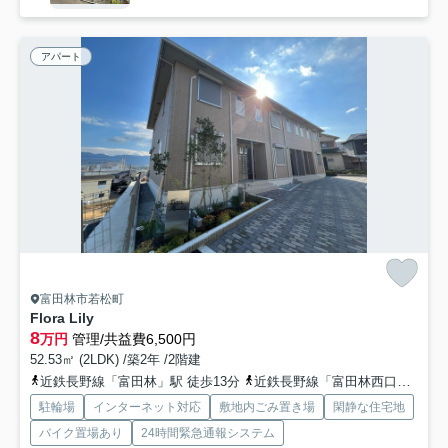
アパート
富田林市若松町
Flora Lily
8
万円
管理/共益費6,500円
52.53㎡ (2LDK) /築2年 /2階建
近鉄長野線「富田林」駅 徒歩13分
近鉄長野線「富田林西口」駅 徒歩20分
駐輪場
インターネット対応
敷地内ごみ置き場
閑静な住宅地
バイク置場あり
24時間緊急通報システム