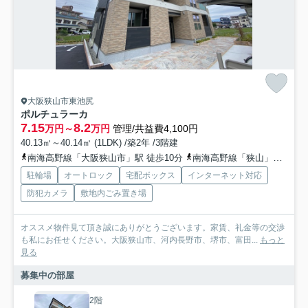
大阪狭山市東池尻
ポルチュラーカ
7.15
8.2
万円～
万円
管理/共益費4,100円
40.13㎡～40.14㎡ (1LDK) /築2年 /3階建
南海高野線「大阪狭山市」駅 徒歩10分
南海高野線「狭山」駅 徒歩16分
駐輪場
オートロック
宅配ボックス
インターネット対応
防犯カメラ
敷地内ごみ置き場
オススメ物件見て頂き誠にありがとうございます。家賃、礼金等の交渉
も私にお任せください。大阪狭山市、河内長野市、堺市、富田...
もっと
見る
募集中の部屋
2階