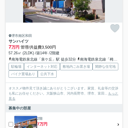
堺市南区和田
サンハイツ
7
万円
管理/共益費3,500円
57.26㎡ (2LDK) /築14年 /2階建
南海電鉄泉北線「泉ケ丘」駅 徒歩32分
南海電鉄泉北線「栂・美木多」駅 徒歩40分
駐輪場
インターネット対応
敷地内ごみ置き場
閑静な住宅地
バイク置場あり
公共下水
オススメ物件見て頂き誠にありがとうございます。家賃、礼金等の交渉
も私にお任せください。大阪狭山市、河内長野市、堺市、富田...
もっと
見る
募集中の部屋
2階
7万円