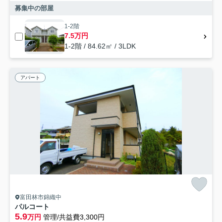
募集中の部屋
1-2階
7.5万円
1-2階 / 84.62㎡ / 3LDK
アパート
富田林市錦織中
パルコート
5.9
万円
管理/共益費3,300円