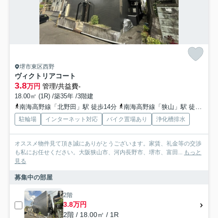
堺市東区西野
ヴィクトリアコート
3.8
万円
管理/共益費-
18.00㎡ (1R) /築35年 /3階建
南海高野線「北野田」駅 徒歩14分
南海高野線「狭山」駅 徒歩23分
駐輪場
インターネット対応
バイク置場あり
浄化槽排水
オススメ物件見て頂き誠にありがとうございます。家賃、礼金等の交渉
も私にお任せください。大阪狭山市、河内長野市、堺市、富田...
もっと
見る
募集中の部屋
2階
3.8万円
2階 / 18.00㎡ / 1R