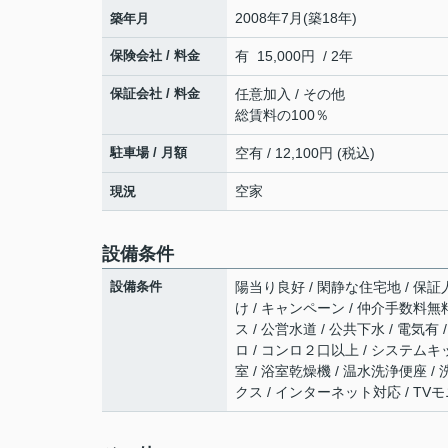
2008年7月(築18年)
築年月
保険会社 / 料金
有 15,000円 / 2年
保証会社 / 料金
任意加入 / その他
総賃料の100％
駐車場 / 月額
空有 / 12,100円 (税込)
空家
現況
設備条件
設備条件
陽当り良好 / 閑静な住宅地 / 保証人
け / キャンペーン / 仲介手数料無
ス / 公営水道 / 公共下水 / 電気
ロ / コンロ２口以上 / システムキ
室 / 浴室乾燥機 / 温水洗浄便座 /
クス / インターネット対応 / T