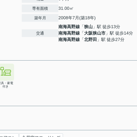
31.00㎡
専有面積
2008年7月(築18年)
築年月
南海高野線
「
狭山
」駅 徒歩13分
南海高野線
「
大阪狭山市
」駅 徒歩14分
交通
南海高野線
「
北野田
」駅 徒歩27分
家具・家電
付き