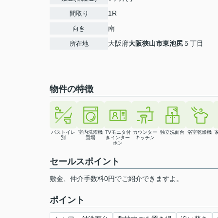
1R
間取り
南
向き
大阪府
大阪狭山市
東池尻
５丁目
所在地
物件の特徴
バストイレ
室内洗濯機
TVモニタ付
カウンター
独立洗面台
浴室乾燥機
別
置場
きインター
キッチン
ホン
セールスポイント
敷金、仲介手数料0円でご紹介できますよ。
ポイント