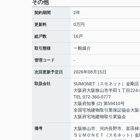
その他
2年
契約期間
0万円
更新料
16戸
総戸数
一般媒介
取引態様
-
管理コード
2026年08月15日
次回更新予定日
取扱会社
SUMONET（スモネット）金剛店
大阪府大阪狭山市半田１丁目224-
TEL:072-360-0777
大阪府知事 (2) 第59410号
全国宅地建物取引業保証協会大阪
大阪府宅地建物取引業協会
備考
大阪狭山市、河内長野市、富田林
ＳＵＭＯＮＥＴ（スモネット）金