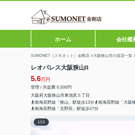
ホーム
会社概
SUMONET（スモネット）金剛店
大阪狭山市の賃貸一覧
レオパレス大阪狭山II
5.6
万円
管理 / 共益費 5,500円
大阪府
大阪狭山市
東池尻
５丁目
南海高野線「狭山」駅徒歩13分
南海高野線「大阪狭
南海高野線「北野田」駅徒歩27分
1
/
13