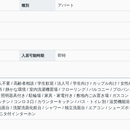
アパート
種別
即時
入居可能時期
不要 / 高齢者相談 / 学生歓迎 / 法人可 / 学生向け / カップル向け / 女性
料 / 静かな環境 / 室内洗濯機置場 / フローリング / バルコニー / プロパ
有 / 照明器具付き / 駐輪場 / 家具・家電付き / 敷地内ごみ置き場 / ガスコン
ッチン / コンロ３口 / カウンターキッチン / バス・トイレ別 / 追焚機能浴
 洗面台 / 洗髪洗面化粧台 / シャワー / 独立洗面台 / エアコン / シューズボ
Vモニタ付インターホン