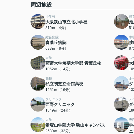
周辺施設
小学校
保
大阪狭山市立北小学校
池
310ｍ（4分）
5
総合病院
中
青葉丘病院
狭
633ｍ（8分）
8
大学
ス
藍野大学短期大学部 青葉丘校
大
1052ｍ（14分）
1
高校
ホ
私立初芝立命館高校
ダ
1251ｍ（16分）
1
クリニック
デ
西野クリニック
ダ
1849ｍ（24分）
1
大学
専
帝塚山学院大学 狭山キャンパス
学
2539ｍ（32分）
ニ