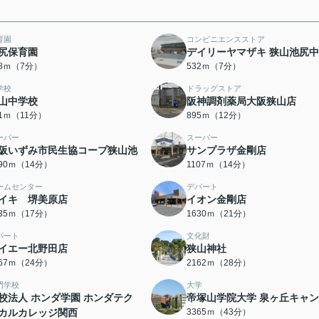
育園
コンビニエンスストア
尻保育園
デイリーヤマザキ 狭山池尻
18ｍ（7分）
532ｍ（7分）
学校
ドラッグストア
山中学校
阪神調剤薬局大阪狭山店
71ｍ（11分）
895ｍ（12分）
ーパー
スーパー
阪いずみ市民生協コープ狭山池
サンプラザ金剛店
090ｍ（14分）
1107ｍ（14分）
ームセンター
デパート
イキ 堺美原店
イオン金剛店
335ｍ（17分）
1630ｍ（21分）
パート
文化財
イエー北野田店
狭山神社
867ｍ（24分）
2162ｍ（28分）
門学校
大学
校法人 ホンダ学園 ホンダテク
帝塚山学院大学 泉ヶ丘キャ
カルカレッジ関西
3365ｍ（43分）