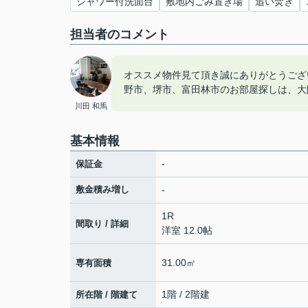
シャワー付洗面台
敷地内ごみ置き場
追い焚き
担当者のコメント
オススメ物件見て頂き誠にありがとうござ
野市、堺市、富田林市のお部屋探しは、大
川田 和馬
基本情報
-
保証金
敷金積み増し
-
1R
間取り / 詳細
洋室 12.0帖
31.00㎡
専有面積
1階 / 2階建
所在階 / 階建て