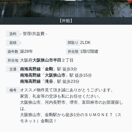
【外観】
- 管理/共益費 -
賃料
-
2LDK
面積
間取り
築28年
1階/2階建
築年数
所在階
大阪府
大阪狭山市
半田
２丁目
所在地
南海高野線
「
金剛
」駅 徒歩3分
交通
南海高野線
「
大阪狭山市
」駅 徒歩15分
南海高野線
「
滝谷
」駅 徒歩23分
オススメ物件見て頂き誠にありがとうございます。
備考
家賃、礼金等の交渉も私にお任せください。
大阪狭山市、河内長野市、堺市、富田林市のお部屋探し
は、
大阪狭山市、金剛駅から徒歩1分のＳＵＭＯＮＥＴ（ス
モネット）金剛店！