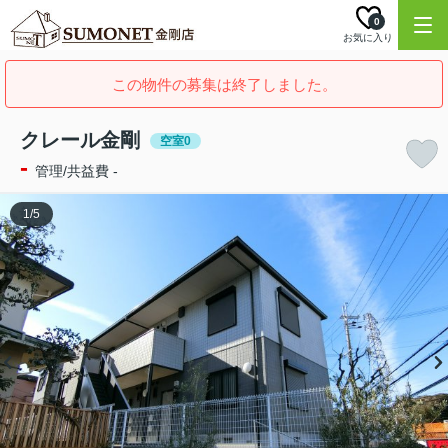
0
お気に入り
この物件の募集は終了しました。
クレール金剛
空室0
-
管理/共益費 -
1
/
5