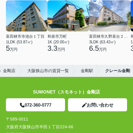
富田林市寺池台１丁目
和泉市万町
富田林市久野喜台２丁目
1LDK (53.87㎡)
1K (20.00㎡)
3LDK (63.43㎡)
1
5
3.3
6.5
万円
万円
万円
ト）金剛店
大阪狭山市の賃貸一覧
金剛駅
クレール金剛
SUMONET（スモネット）金剛店
072-360-0777
お問い合わせ
〒589-0011
大阪府大阪狭山市半田１丁目224-66