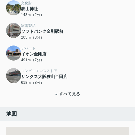
文化財
狭山神社
143ｍ（2分）
家電製品
ソフトバンク金剛駅前
205ｍ（3分）
デパート
イオン金剛店
491ｍ（7分）
コンビニエンスストア
サンクス大阪狭山半田店
618ｍ（8分）
すべて見る
地図