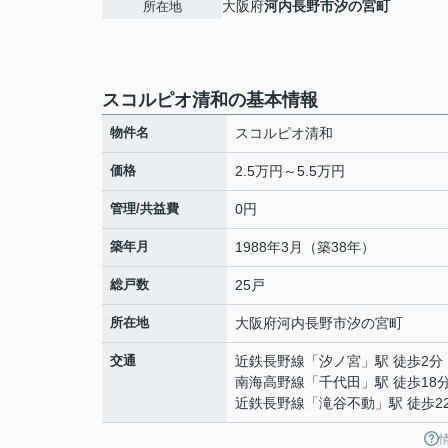
大阪府
河内長野市
汐の宮町
所在地
スコルピオ清和の基本情報
物件名
スコルピオ清和
価格
2.5万円～5.5万円
管理/共益費
0円
築年月
1988年3月（築38年）
総戸数
25戸
所在地
大阪府
河内長野市
汐の宮町
交通
近鉄長野線
「
汐ノ宮
」駅 徒歩2分
南海高野線
「
千代田
」駅 徒歩18
近鉄長野線
「
滝谷不動
」駅 徒歩2