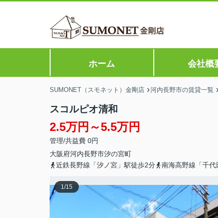
ホーム
会社概
SUMONET（スモネット）金剛店
河内長野市の賃貸一覧
スコルピオ清和
2.5万円～5.5万円
管理/共益費 0円
大阪府
河内長野市
汐の宮町
近鉄長野線「汐ノ宮」駅徒歩2分
南海高野線「千代
1
/
15