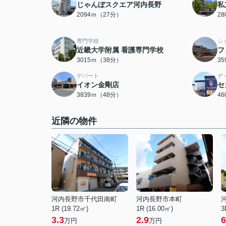
じゃんぼスクエア河内長野
私
2094ｍ（27分）
2
専門学校
シ
近畿大学附属 看護専門学校
フ
3015ｍ（38分）
3
デパート
デ
イオン金剛店
セ
3839ｍ（48分）
4
近隣の物件
河内長野市千代田南町
河内長野市本町
1R (19.72㎡)
1R (16.00㎡)
3
3.3
2.9
6
万円
万円