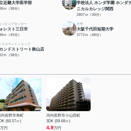
立近畿大学医学部
学校法人 ホンダ学園 ホンダ
806ｍ（36分）
ニカルカレッジ関西
2807ｍ（36分）
ョッピングセンター
大学
ォレスト三日市
大阪千代田短期大学
599ｍ（45分）
3772ｍ（48分）
ィスカウントショップ
カンドストリート狭山店
602ｍ（58分）
河内長野市寿町
河内長野市小山田町
DK (60.57㎡)
3DK (59.68㎡)
4.9
万円
万円