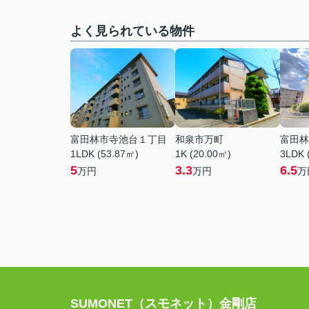
よく見られている物件
富田林市寺池台１丁目
和泉市万町
富田林
1LDK (53.87㎡)
1K (20.00㎡)
3LDK 
5
3.3
6.5
万円
万円
万
SUMONET（スモネット）金剛店