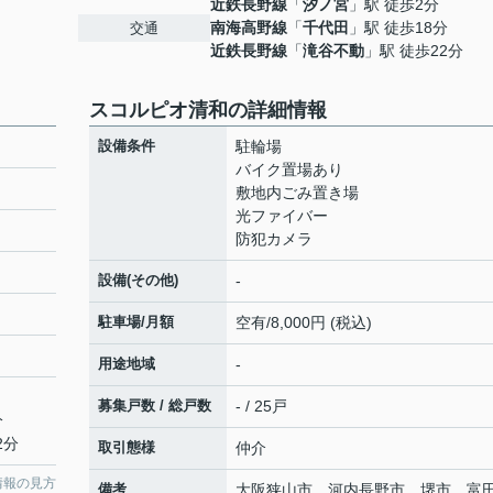
近鉄長野線
「
汐ノ宮
」駅 徒歩2分
南海高野線
「
千代田
」駅 徒歩18分
交通
近鉄長野線
「
滝谷不動
」駅 徒歩22分
スコルピオ清和の詳細情報
設備条件
駐輪場
バイク置場あり
敷地内ごみ置き場
光ファイバー
防犯カメラ
設備(その他)
-
駐車場/月額
空有/8,000円 (税込)
用途地域
-
募集戸数 / 総戸数
- / 25戸
分
2分
取引態様
仲介
情報の見方
備考
大阪狭山市、河内長野市、堺市、富