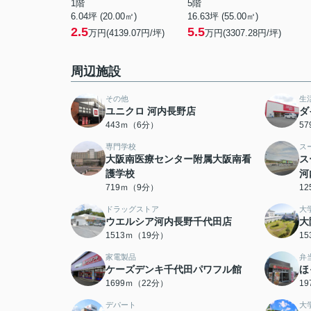
1階
5階
6.04坪 (20.00㎡)
16.63坪 (55.00㎡)
2.5
5.5
万円(4139.07円/坪)
万円(3307.28円/坪)
周辺施設
その他
生
ユニクロ 河内長野店
ダ
443ｍ（6分）
5
専門学校
ス
大阪南医療センター附属大阪南看
ス
護学校
河
719ｍ（9分）
1
ドラッグストア
大
ウエルシア河内長野千代田店
大
1513ｍ（19分）
1
家電製品
弁
ケーズデンキ千代田パワフル館
ほ
1699ｍ（22分）
1
デパート
大