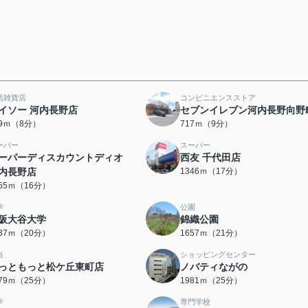
活雑貨店
コンビニエンスストア
イソー 河内長野店
セブンイレブン河内長野向野
79ｍ（8分）
717ｍ（9分）
ーパー
スーパー
ーパーディスカウントディオ
西友 千代田店
内長野店
1346ｍ（17分）
255ｍ（16分）
学
公園
阪大谷大学
錦織公園
537ｍ（20分）
1657ｍ（21分）
当
ショッピングセンター
っともっと松ケ丘東町店
ノバティながの
979ｍ（25分）
1981ｍ（25分）
学
専門学校