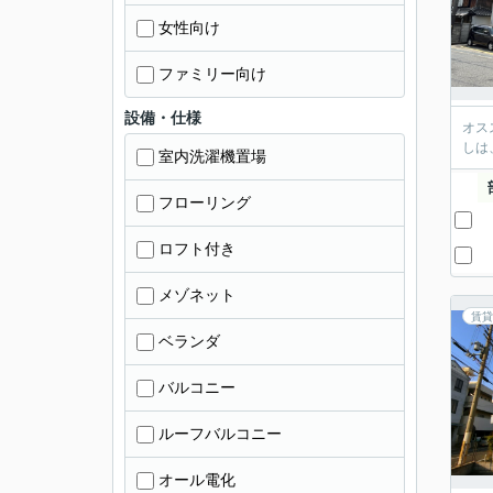
女性向け
ファミリー向け
設備・仕様
オス
しは
室内洗濯機置場
フローリング
ロフト付き
メゾネット
賃貸
ベランダ
バルコニー
ルーフバルコニー
オール電化