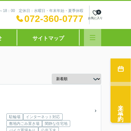
0～18：00 定休日：水曜日・年末年始・夏季休暇
0
072-360-0777
お気に入り
せ
サイトマップ
来店予約
駐輪場
インターネット対応
敷地内ごみ置き場
閑静な住宅地
バイク置場あり
公共下水