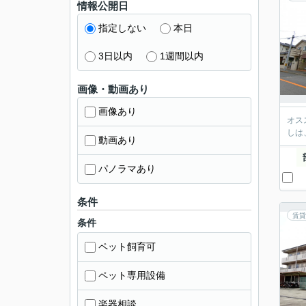
情報公開日
指定しない
本日
3日以内
1週間以内
画像・動画あり
画像あり
オス
しは
動画あり
パノラマあり
条件
賃貸
条件
ペット飼育可
ペット専用設備
楽器相談