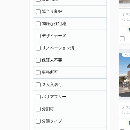
陽当り良好
オス
しは
閑静な住宅地
デザイナーズ
リノベーション済
アパ
保証人不要
事務所可
２人入居可
バリアフリー
オス
分割可
しは
分譲タイプ