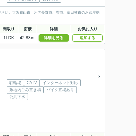
ださい。大阪狭山市、河内長野市、堺市、富田林市のお部屋探
間取り
面積
詳細
お気に入り
1LDK
42.83㎡
詳細を見る
追加する
駐輪場
CATV
インターネット対応
敷地内ごみ置き場
バイク置場あり
公共下水