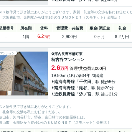
スメ物件見て頂き誠にありがとうございます。家賃、礼金等の交渉も私にお任せく
、大阪狭山市、金剛駅から徒歩1分のＳＵＭＯＮＥＴ（スモネット）金剛店！
部屋番号
所在階
賃料
管理費・共益費
敷金/保証金
礼金
6.2
-
1階
2,900円
0ヶ月
8.2万円
万円
マンション
河内長野市
楠町東
楠古谷マンション
2.6
万円
管理/共益費3,000円
19.80㎡ (1K) /築34年 /3階建
南海高野線
「
千代田
」駅 徒歩5分
南海高野線
「
滝谷
」駅 徒歩20分
近鉄長野線
「
汐ノ宮
」駅 徒歩21分
スメ物件見て頂き誠にありがとうございます。
、礼金等の交渉も私にお任せください。
狭山市、河内長野市、堺市、富田林市のお部屋探しは、
狭山市、金剛駅から徒歩1分のＳＵＭＯＮＥＴ（スモネット）金剛店！