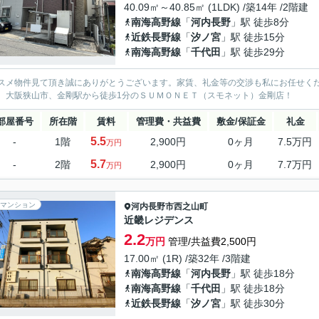
40.09㎡～40.85㎡ (1LDK) /築14年 /2階建
南海高野線
「
河内長野
」駅 徒歩8分
近鉄長野線
「
汐ノ宮
」駅 徒歩15分
南海高野線
「
千代田
」駅 徒歩29分
スメ物件見て頂き誠にありがとうございます。家賃、礼金等の交渉も私にお任せく
、大阪狭山市、金剛駅から徒歩1分のＳＵＭＯＮＥＴ（スモネット）金剛店！
部屋番号
所在階
賃料
管理費・共益費
敷金/保証金
礼金
5.5
-
1階
2,900円
0ヶ月
7.5万円
万円
5.7
-
2階
2,900円
0ヶ月
7.7万円
万円
マンション
河内長野市
西之山町
近畿レジデンス
2.2
万円
管理/共益費2,500円
17.00㎡ (1R) /築32年 /3階建
南海高野線
「
河内長野
」駅 徒歩18分
南海高野線
「
千代田
」駅 徒歩18分
近鉄長野線
「
汐ノ宮
」駅 徒歩30分