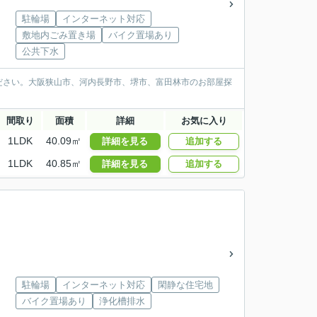
駐輪場
インターネット対応
敷地内ごみ置き場
バイク置場あり
公共下水
ださい。大阪狭山市、河内長野市、堺市、富田林市のお部屋探
間取り
面積
詳細
お気に入り
1LDK
40.09㎡
詳細を見る
追加する
1LDK
40.85㎡
詳細を見る
追加する
駐輪場
インターネット対応
閑静な住宅地
バイク置場あり
浄化槽排水