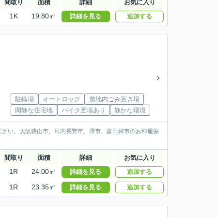
間取り
面積
詳細
お気に入り
1K
19.80㎡
詳細を見る
追加する
駐輪場
オートロック
敷地内ごみ置き場
閑静な住宅地
バイク置場あり
静かな環境
ださい。大阪狭山市、河内長野市、堺市、富田林市のお部屋探
間取り
面積
詳細
お気に入り
1R
24.00㎡
詳細を見る
追加する
1R
23.35㎡
詳細を見る
追加する