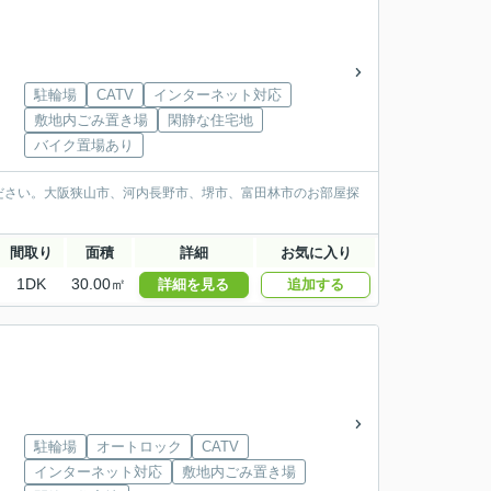
駐輪場
CATV
インターネット対応
敷地内ごみ置き場
閑静な住宅地
バイク置場あり
ださい。大阪狭山市、河内長野市、堺市、富田林市のお部屋探
間取り
面積
詳細
お気に入り
1DK
30.00㎡
詳細を見る
追加する
駐輪場
オートロック
CATV
インターネット対応
敷地内ごみ置き場