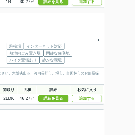
1R
30.27㎡
詳細を見る
追加する
駐輪場
インターネット対応
敷地内ごみ置き場
閑静な住宅地
バイク置場あり
静かな環境
ださい。大阪狭山市、河内長野市、堺市、富田林市のお部屋探
間取り
面積
詳細
お気に入り
2LDK
46.27㎡
詳細を見る
追加する