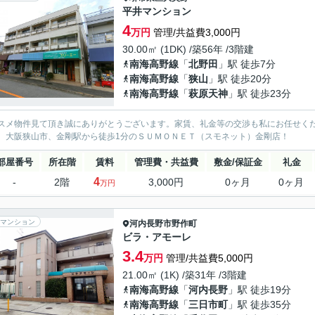
平井マンション
4
万円
管理/共益費3,000円
30.00㎡ (1DK) /築56年 /3階建
南海高野線
「
北野田
」駅 徒歩7分
南海高野線
「
狭山
」駅 徒歩20分
南海高野線
「
萩原天神
」駅 徒歩23分
スメ物件見て頂き誠にありがとうございます。家賃、礼金等の交渉も私にお任せく
、大阪狭山市、金剛駅から徒歩1分のＳＵＭＯＮＥＴ（スモネット）金剛店！
部屋番号
所在階
賃料
管理費・共益費
敷金/保証金
礼金
4
-
2階
3,000円
0ヶ月
0ヶ月
万円
マンション
河内長野市
野作町
ビラ・アモーレ
3.4
万円
管理/共益費5,000円
21.00㎡ (1K) /築31年 /3階建
南海高野線
「
河内長野
」駅 徒歩19分
南海高野線
「
三日市町
」駅 徒歩35分