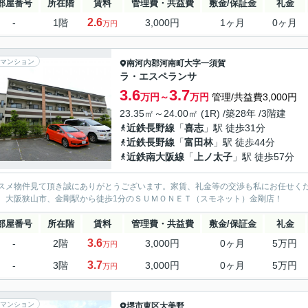
部屋番号
所在階
賃料
管理費・共益費
敷金/保証金
礼金
2.6
-
1階
3,000円
1ヶ月
0ヶ月
万円
マンション
南河内郡河南町
大字一須賀
ラ・エスペランサ
3.6
3.7
万円～
万円
管理/共益費3,000円
23.35㎡～24.00㎡ (1R) /築28年 /3階建
近鉄長野線
「
喜志
」駅 徒歩31分
近鉄長野線
「
富田林
」駅 徒歩44分
近鉄南大阪線
「
上ノ太子
」駅 徒歩57分
スメ物件見て頂き誠にありがとうございます。家賃、礼金等の交渉も私にお任せく
、大阪狭山市、金剛駅から徒歩1分のＳＵＭＯＮＥＴ（スモネット）金剛店！
部屋番号
所在階
賃料
管理費・共益費
敷金/保証金
礼金
3.6
-
2階
3,000円
0ヶ月
5万円
万円
3.7
-
3階
3,000円
0ヶ月
5万円
万円
マンション
堺市東区
大美野