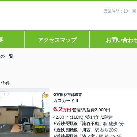
営業時間：10：0
要
アクセスマップ
お問い合わ
」の一覧
75
件
ート
富田林市
錦織東
カスカードⅡ
6.2
万円
管理/共益費2,900円
42.83㎡ (1LDK) /築14年 /2階建
近鉄長野線
「
滝谷不動
」駅 徒歩2分
近鉄長野線
「
川西
」駅 徒歩20分
近鉄長野線
「
汐ノ宮
」駅 徒歩22分