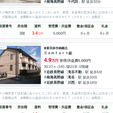
南海高野線
「
千代田
」駅 徒歩32分
スメ物件見て頂き誠にありがとうございます。家賃、礼金等の交渉も私にお任せく
、大阪狭山市、金剛駅から徒歩1分のＳＵＭＯＮＥＴ（スモネット）金剛店！
部屋番号
所在階
賃料
管理費・共益費
敷金/保証金
礼金
3.4
-
3階
5,000円
0ヶ月
0ヶ月
万円
ート
富田林市
錦織北
Ｃｏｍｆｏｒｔ紘
4.9
万円
管理/共益費5,000円
30.27㎡ (1R) /築21年 /2階建
近鉄長野線
「
滝谷不動
」駅 徒歩5分
南海高野線
「
滝谷
」駅 徒歩33分
近鉄長野線
「
川西
」駅 徒歩18分
スメ物件見て頂き誠にありがとうございます。家賃、礼金等の交渉も私にお任せく
、大阪狭山市、金剛駅から徒歩1分のＳＵＭＯＮＥＴ（スモネット）金剛店！
部屋番号
所在階
賃料
管理費・共益費
敷金/保証金
礼金