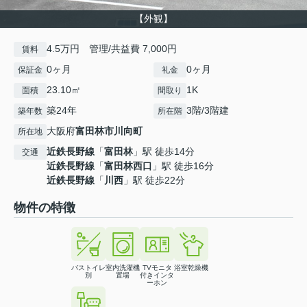
【外観】
4.5万円 管理/共益費 7,000円
賃料
0ヶ月
0ヶ月
保証金
礼金
23.10㎡
1K
面積
間取り
築24年
3階/3階建
築年数
所在階
大阪府
富田林市
川向町
所在地
近鉄長野線
「
富田林
」駅 徒歩14分
交通
近鉄長野線
「
富田林西口
」駅 徒歩16分
近鉄長野線
「
川西
」駅 徒歩22分
物件の特徴
バストイレ
室内洗濯機
TVモニタ
浴室乾燥機
別
置場
付きインタ
ーホン