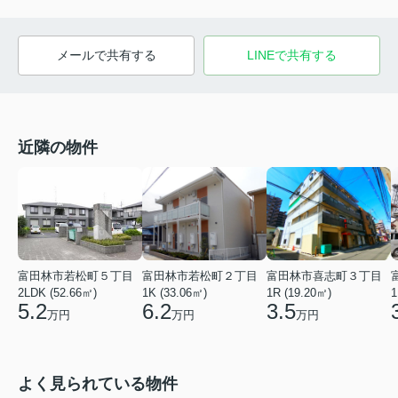
メールで共有する
LINEで共有する
近隣の物件
富田林市若松町５丁目
富田林市若松町２丁目
富田林市喜志町３丁目
2LDK (52.66㎡)
1K (33.06㎡)
1R (19.20㎡)
1
5.2
6.2
3.5
万円
万円
万円
よく見られている物件