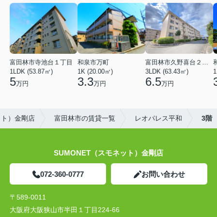
富田林市寺池台１丁目
和泉市万町
富田林市久野喜台２丁目
1LDK (53.87㎡)
1K (20.00㎡)
3LDK (63.43㎡)
1
5
3.3
6.5
万円
万円
万円
ット）金剛店
富田林市の賃貸一覧
レオパレス平和
3階
SUMONET（スモネット）金剛店
072-360-0777
お問い合わせ
〒589-0011
大阪府大阪狭山市半田１丁目224-66