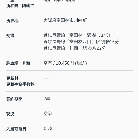
所在階 / 階建て
大阪府
富田林市
川向町
所在地
近鉄長野線
「
富田林
」駅 徒歩14分
交通
近鉄長野線
「
富田林西口
」駅 徒歩16分
近鉄長野線
「
川西
」駅 徒歩22分
空有 / 10,450円 (税込)
駐車場 / 月額
- / -
更新料 /
更新事務手数料
2年
契約期間
空家
現況
即時
入居可能日