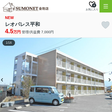
0
お気に入り
NEW
レオパレス平和
4.5
万円
管理/共益費 7,000円
1
/
16