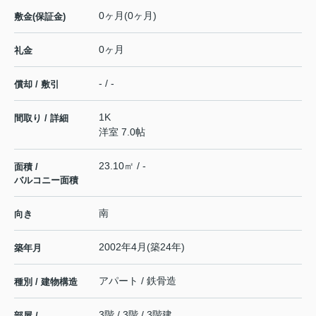
0ヶ月(0ヶ月)
敷金(保証金)
0ヶ月
礼金
- / -
償却 / 敷引
1K
間取り / 詳細
洋室 7.0帖
23.10㎡ / -
面積 /
バルコニー面積
南
向き
2002年4月(築24年)
築年月
アパート / 鉄骨造
種別 / 建物構造
3階 / 3階 / 3階建
部屋 /