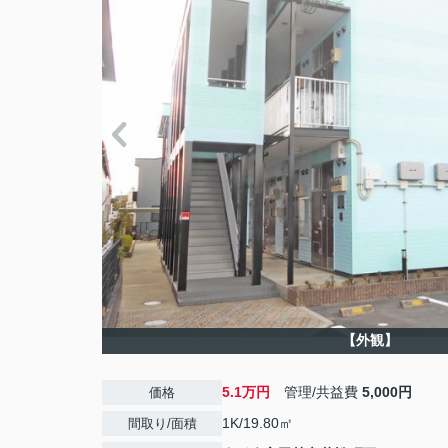
【外観】
5.1万円
管理/共益費
5,000円
価格
1K/19.80㎡
間取り/面積