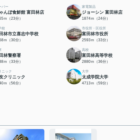
ーパー
家電製品
ゃんぼ食鮮館 富田林店
ジョーシン 富田林店
765ｍ（23分）
1874ｍ（24分）
学校
市役所・区役所
田林市立喜志中学校
富田林市役所
368ｍ（30分）
2593ｍ（33分）
察
高校
田林警察署
富田林高等学校
638ｍ（33分）
2880ｍ（36分）
リニック
大学
友クリニック
太成学院大学
440ｍ（56分）
4713ｍ（59分）