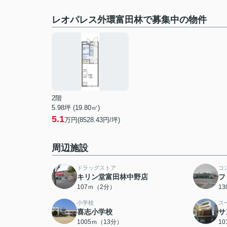
レオパレス外環富田林で募集中の物件
2階
5.98坪 (19.80㎡)
5.1
万円(8528.43円/坪)
周辺施設
ドラッグストア
コ
キリン堂富田林中野店
フ
107ｍ（2分）
1
小学校
ス
喜志小学校
サ
1005ｍ（13分）
1