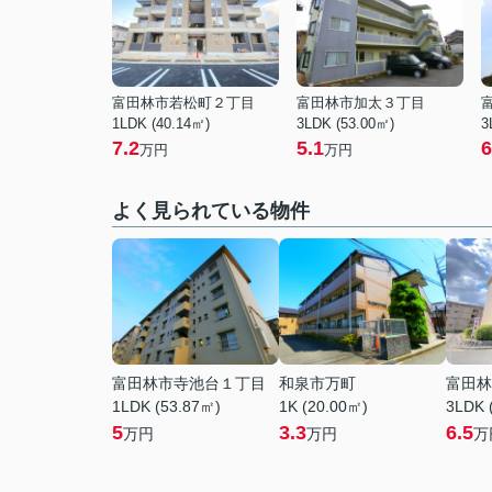
富田林市若松町２丁目
富田林市加太３丁目
1LDK (40.14㎡)
3LDK (53.00㎡)
3
7.2
5.1
6
万円
万円
よく見られている物件
富田林市寺池台１丁目
和泉市万町
富田林
1LDK (53.87㎡)
1K (20.00㎡)
3LDK 
5
3.3
6.5
万円
万円
万