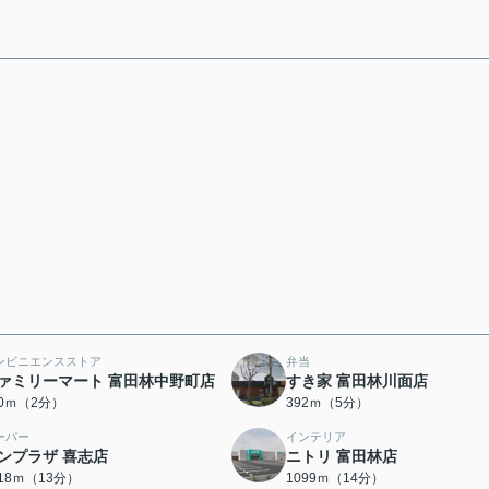
ンビニエンスストア
弁当
ァミリーマート 富田林中野町店
すき家 富田林川面店
30ｍ（2分）
392ｍ（5分）
ーパー
インテリア
ンプラザ 喜志店
ニトリ 富田林店
018ｍ（13分）
1099ｍ（14分）