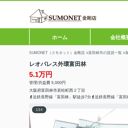
ホーム
会社概
SUMONET（スモネット）金剛店
富田林市の賃貸一覧
レオパレス外環富田林
5.1万円
管理/共益費 5,000円
大阪府
富田林市
若松町西
２丁目
近鉄長野線「富田林」駅徒歩7分
近鉄長野線「富田
1
/
14