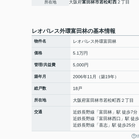
大阪府
富田林市
若松町西
２丁目
所在地
レオパレス外環富田林の基本情報
物件名
レオパレス外環富田林
価格
5.1万円
管理/共益費
5,000円
築年月
2006年11月（築19年）
総戸数
18戸
所在地
大阪府
富田林市
若松町西
２丁目
交通
近鉄長野線
「
富田林
」駅 徒歩7分
近鉄長野線
「
富田林西口
」駅 徒歩
近鉄長野線
「
喜志
」駅 徒歩25分