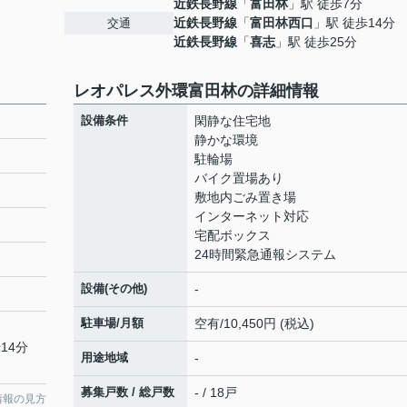
近鉄長野線
「
富田林
」駅 徒歩7分
近鉄長野線
「
富田林西口
」駅 徒歩14分
交通
近鉄長野線
「
喜志
」駅 徒歩25分
レオパレス外環富田林の詳細情報
設備条件
閑静な住宅地
静かな環境
駐輪場
バイク置場あり
敷地内ごみ置き場
インターネット対応
宅配ボックス
24時間緊急通報システム
設備(その他)
-
駐車場/月額
空有/10,450円 (税込)
14分
用途地域
-
募集戸数 / 総戸数
- / 18戸
情報の見方