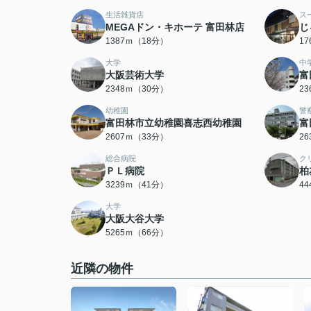
生活雑貨店
ス
MEGAドン・キホーテ 富田林店
じ
1387ｍ（18分）
1
大学
中
大阪芸術大学
富
2348ｍ（30分）
2
幼稚園
警
富田林市立幼稚園喜志西幼稚園
富
2607ｍ（33分）
2
総合病院
ク
ＰＬ病院
柏
3239ｍ（41分）
4
大学
大阪大谷大学
5265ｍ（66分）
近隣の物件