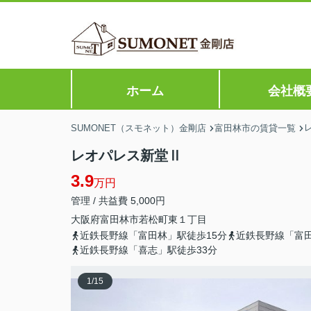
ホーム
会社概
SUMONET（スモネット）金剛店
富田林市の賃貸一覧
レオパレス新堂Ⅱ
3.9
万円
管理 / 共益費 5,000円
大阪府
富田林市
若松町東
１丁目
近鉄長野線「富田林」駅徒歩15分
近鉄長野線「富田
近鉄長野線「喜志」駅徒歩33分
1
/
15