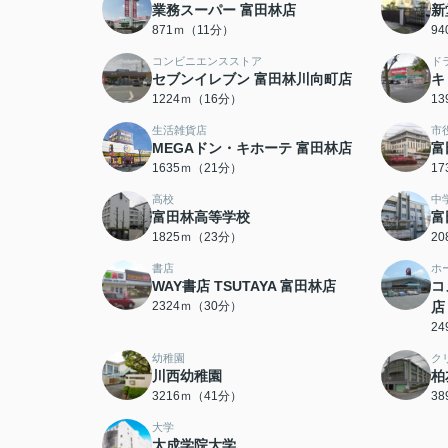
業務スーパー 富田林店
新
871ｍ（11分）
9
コンビニエンスストア
ド
セブンイレブン 富田林川向町店
キ
1224ｍ（16分）
1
生活雑貨店
市
MEGAドン・キホーテ 富田林店
富
1635ｍ（21分）
1
高校
中
富田林高等学校
富
1825ｍ（23分）
2
書店
ホ
WAY書店 TSUTAYA 富田林店
コ
2324ｍ（30分）
店
2
幼稚園
ク
川西幼稚園
柏
3216ｍ（41分）
3
大学
太成学院大学