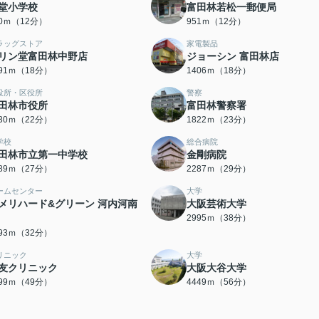
堂小学校
富田林若松一郵便局
40ｍ（12分）
951ｍ（12分）
ラッグストア
家電製品
リン堂富田林中野店
ジョーシン 富田林店
391ｍ（18分）
1406ｍ（18分）
役所・区役所
警察
田林市役所
富田林警察署
730ｍ（22分）
1822ｍ（23分）
学校
総合病院
田林市立第一中学校
金剛病院
089ｍ（27分）
2287ｍ（29分）
ームセンター
大学
メリハード&グリーン 河内河南
大阪芸術大学
2995ｍ（38分）
493ｍ（32分）
リニック
大学
友クリニック
大阪大谷大学
899ｍ（49分）
4449ｍ（56分）