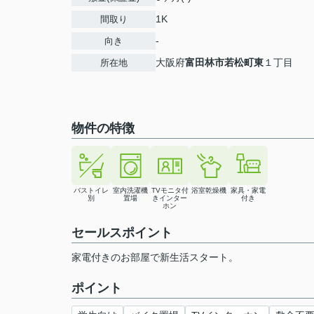
1K
間取り
-
向き
大阪府
富田林市
若松町東
１丁目
所在地
物件の特徴
バストイレ
室内洗濯機
TVモニタ付
浴室乾燥機
家具・家電
別
置場
きインター
付き
ホン
セールスポイント
家電付きのお部屋で新生活スタート。
ポイント