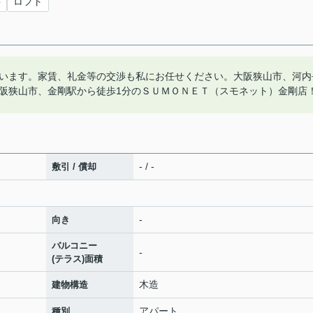
要
ロフト
います。家賃、礼金等の交渉も私にお任せください。大阪狭山市、河内
阪狭山市、金剛駅から徒歩1分のＳＵＭＯＮＥＴ（スモネット）金剛店
- / -
敷引 / 償却
-
向き
バルコニー
-
(テラス)面積
木造
建物構造
アパート
種別