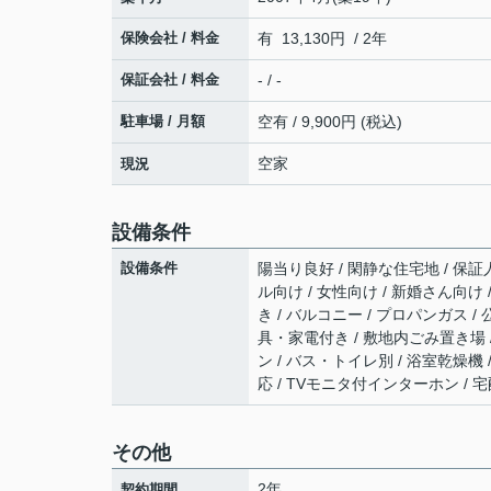
保険会社 / 料金
有 13,130円 / 2年
保証会社 / 料金
- / -
駐車場 / 月額
空有 / 9,900円 (税込)
空家
現況
設備条件
設備条件
陽当り良好 / 閑静な住宅地 / 保証人
ル向け / 女性向け / 新婚さん向け
き / バルコニー / プロパンガス / 
具・家電付き / 敷地内ごみ置き場 
ン / バス・トイレ別 / 浴室乾燥機 
応 / TVモニタ付インターホン / 
その他
2年
契約期間