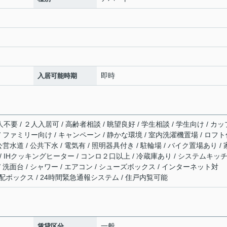
即時
入居可能時期
不要 / ２人入居可 / 高齢者相談 / 眺望良好 / 学生相談 / 学生向け / カッ
 / ファミリー向け / キャンペーン / 静かな環境 / 室内洗濯機置場 / ロフ
公営水道 / 公共下水 / 電気有 / 照明器具付き / 駐輪場 / バイク置場あり / 
/ IHクッキングヒーター / コンロ２口以上 / 冷蔵庫あり / システムキッ
/ 洗面台 / シャワー / エアコン / シューズボックス / インターネット対
宅配ボックス / 24時間緊急通報システム / 住戸内覧可能
一般
賃貸区分