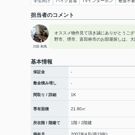
学生向け
バイク置場
TVインターホン
敷金不
担当者のコメント
オススメ物件見て頂き誠にありがとうござ
野市、堺市、富田林市のお部屋探しは、大
川田 和馬
基本情報
-
保証金
敷金積み増し
-
1K
間取り / 詳細
21.80㎡
専有面積
1階 / 2階建
所在階 / 階建て
2007年4月(築19年)
築年月