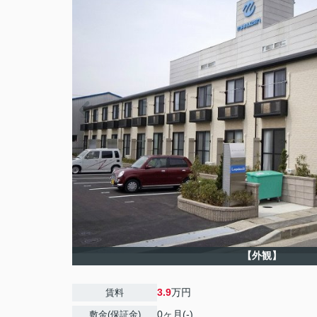
【外観】
3.9
万円
賃料
0ヶ月(-)
敷金(保証金)