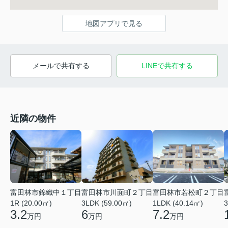
地図アプリで見る
メールで共有する
LINEで共有する
近隣の物件
富田林市錦織中１丁目
富田林市川面町２丁目
富田林市若松町２丁目
1R (20.00㎡)
3LDK (59.00㎡)
1LDK (40.14㎡)
3
3.2
6
7.2
万円
万円
万円