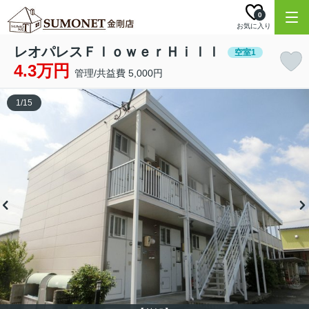
0
お気に入り
レオパレスＦｌｏｗｅｒＨｉｌｌ
空室1
4.3万円
管理/共益費 5,000円
1
/
15