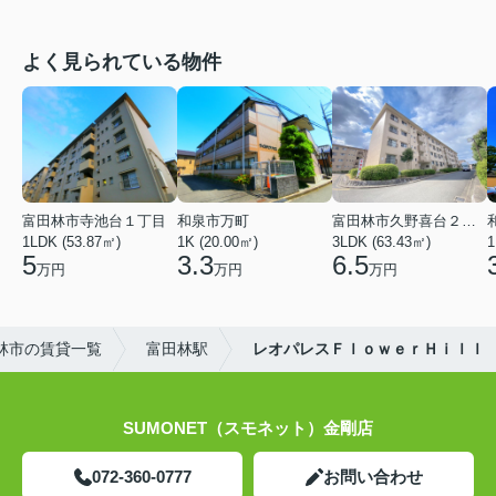
よく見られている物件
富田林市寺池台１丁目
和泉市万町
富田林市久野喜台２丁目
1LDK (53.87㎡)
1K (20.00㎡)
3LDK (63.43㎡)
1
5
3.3
6.5
万円
万円
万円
林市の賃貸一覧
富田林駅
レオパレスＦｌｏｗｅｒＨｉｌｌ
SUMONET（スモネット）金剛店
072-360-0777
お問い合わせ