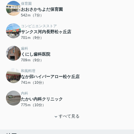
保育園
おおさかちよだ保育園
542ｍ（7分）
コンビニエンスストア
サンクス河内長野松ヶ丘店
701ｍ（9分）
歯科
くにし歯科医院
709ｍ（9分）
和風料理
なか卯ハイパーアロー松ケ丘店
741ｍ（10分）
内科
たかい内科クリニック
775ｍ（10分）
すべて見る