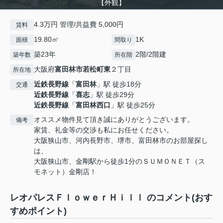
【外観】
4.3万円 管理/共益費 5,000円
賃料
19.80㎡
1K
面積
間取り
築23年
2階/2階建
築年数
所在階
大阪府
富田林市
若松町東
２丁目
所在地
近鉄長野線
「
富田林
」駅 徒歩18分
交通
近鉄長野線
「
喜志
」駅 徒歩29分
近鉄長野線
「
富田林西口
」駅 徒歩25分
オススメ物件見て頂き誠にありがとうございます。
備考
家賃、礼金等の交渉も私にお任せください。
大阪狭山市、河内長野市、堺市、富田林市のお部屋探し
は、
大阪狭山市、金剛駅から徒歩1分のＳＵＭＯＮＥＴ（ス
モネット）金剛店！
レオパレスＦｌｏｗｅｒＨｉｌｌ のコメント(おす
すめポイント)