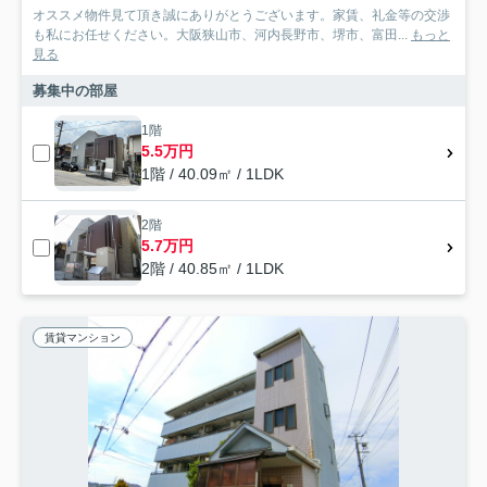
オススメ物件見て頂き誠にありがとうございます。家賃、礼金等の交渉
も私にお任せください。大阪狭山市、河内長野市、堺市、富田...
もっと
見る
募集中の部屋
1階
5.5万円
1階 / 40.09㎡ / 1LDK
2階
5.7万円
2階 / 40.85㎡ / 1LDK
賃貸マンション