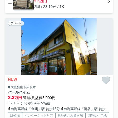
3.5万円
2階 / 23.10㎡ / 1K
アパート
NEW
大阪狭山市茱萸木
パールハイム
2.3
万円
管理/共益費5,000円
16.00㎡ (1K) /築37年 /2階建
南海高野線「金剛」駅 徒歩15分
南海高野線「滝谷」駅 徒歩30分
駐輪場
インターネット対応
敷地内ごみ置き場
閑静な住宅地