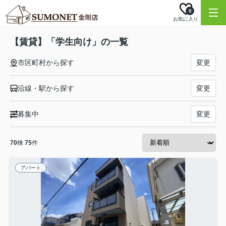
0
お気に入り
【賃貸】「学生向け」の一覧
市区町村から探す
変更
沿線・駅から探す
変更
募集中
変更
70
棟
75
件
アパート