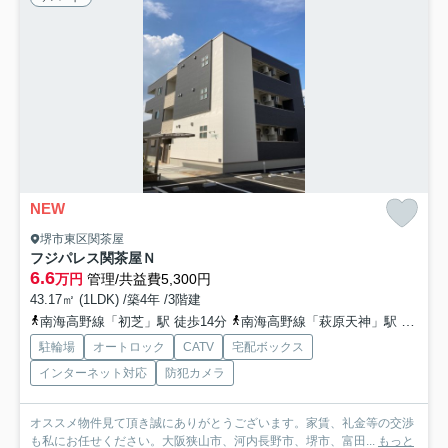
NEW
堺市東区関茶屋
フジパレス関茶屋Ｎ
6.6
万円
管理/共益費5,300円
43.17㎡ (1LDK) /築4年 /3階建
南海高野線「初芝」駅 徒歩14分
南海高野線「萩原天神」駅 徒歩20分
駐輪場
オートロック
CATV
宅配ボックス
インターネット対応
防犯カメラ
オススメ物件見て頂き誠にありがとうございます。家賃、礼金等の交渉
も私にお任せください。大阪狭山市、河内長野市、堺市、富田...
もっと