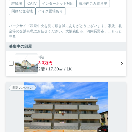
駐輪場
CATV
インターネット対応
敷地内ごみ置き場
閑静な住宅地
バイク置場あり
パークサイド和泉中央を見て頂き誠にありがとうございます。家賃、礼
金等の交渉も私にお任せください。大阪狭山市、河内長野市、...
もっと
見る
募集中の部屋
2階
3.3万円
2階 / 17.39㎡ / 1K
賃貸マンション