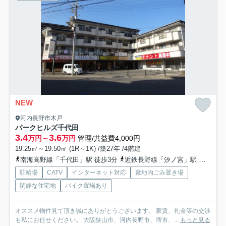
NEW
河内長野市木戸
パークヒルズ千代田
3.4
3.6
万円～
万円
管理/共益費4,000円
19.25㎡～19.50㎡ (1R～1K) /築27年 /4階建
南海高野線「千代田」駅 徒歩3分
近鉄長野線「汐ノ宮」駅 徒歩14分
駐輪場
CATV
インターネット対応
敷地内ごみ置き場
閑静な住宅地
バイク置場あり
オススメ物件見て頂き誠にありがとうございます。 家賃、礼金等の交渉
も私にお任せください。 大阪狭山市、河内長野市、堺市、...
もっと見る