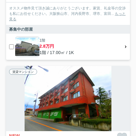
オススメ物件見て頂き誠にありがとうございます。家賃、礼金等の交渉
も私にお任せください。大阪狭山市、河内長野市、堺市、富田...
もっと
見る
募集中の部屋
1階
2.8万円
1階 / 17.00㎡ / 1K
賃貸マンション
NEW