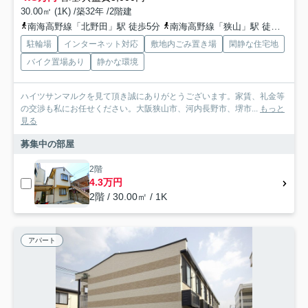
30.00㎡ (1K) /築32年 /2階建
南海高野線「北野田」駅 徒歩5分
南海高野線「狭山」駅 徒歩8分
駐輪場
インターネット対応
敷地内ごみ置き場
閑静な住宅地
バイク置場あり
静かな環境
ハイツサンマルクを見て頂き誠にありがとうございます。家賃、礼金等
の交渉も私にお任せください。大阪狭山市、河内長野市、堺市...
もっと
見る
募集中の部屋
2階
4.3万円
2階 / 30.00㎡ / 1K
アパート