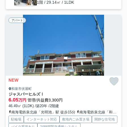
1階 / 29.14㎡ / 1LDK
アパート
NEW
和泉市伏屋町
ジャスパーヒルズⅠ
6.05
万円
管理/共益費3,300円
46.49㎡ (1LDK) /築20年 /2階建
南海電鉄泉北線「光明池」駅 徒歩15分
南海電鉄泉北線「和泉中央」駅 徒歩23分
駐輪場
インターネット対応
敷地内ごみ置き場
閑静な住宅地
バイク置場あり
24時間緊急通報システム