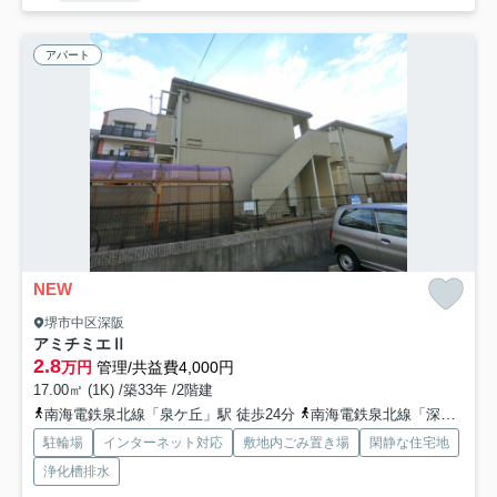
アパート
NEW
堺市中区深阪
アミチミエⅡ
2.8
万円
管理/共益費4,000円
17.00㎡ (1K) /築33年 /2階建
南海電鉄泉北線「泉ケ丘」駅 徒歩24分
南海電鉄泉北線「深井」駅 徒歩34分
駐輪場
インターネット対応
敷地内ごみ置き場
閑静な住宅地
浄化槽排水