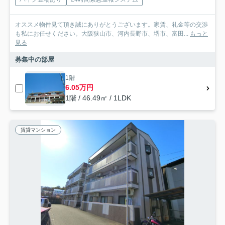
オススメ物件見て頂き誠にありがとうございます。家賃、礼金等の交渉
も私にお任せください。大阪狭山市、河内長野市、堺市、富田...
もっと
見る
募集中の部屋
1階
6.05万円
1階 / 46.49㎡ / 1LDK
賃貸マンション