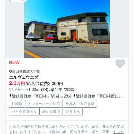
NEW
富田林市北大伴町
エルヴェウエダ
2.1
万円
管理/共益費3,000円
17.30㎡～21.00㎡ (1R) /築42年 /2階建
近鉄長野線「富田林」駅 徒歩28分
近鉄長野線「富田林西口」駅 徒歩31分
駐輪場
インターネット対応
敷地内ごみ置き場
バイク置場あり
静かな環境
公共下水
オススメ物件見て頂き誠にありがとうございます。家賃、礼金等の交渉
も私にお任せください。大阪狭山市、河内長野市、堺市、富田...
もっと