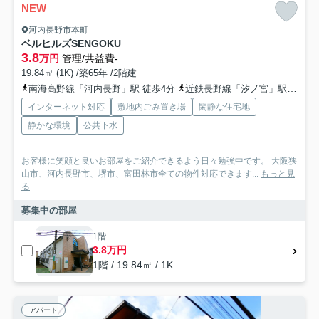
NEW
河内長野市本町
ベルヒルズSENGOKU
3.8
万円
管理/共益費-
19.84㎡ (1K) /築65年 /2階建
南海高野線「河内長野」駅 徒歩4分
近鉄長野線「汐ノ宮」駅 徒歩25分
インターネット対応
敷地内ごみ置き場
閑静な住宅地
静かな環境
公共下水
お客様に笑顔と良いお部屋をご紹介できるよう日々勉強中です。 大阪狭
山市、河内長野市、堺市、富田林市全ての物件対応できます...
もっと見
る
募集中の部屋
1階
3.8万円
1階 / 19.84㎡ / 1K
アパート