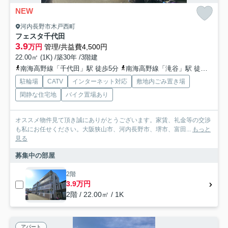
NEW
河内長野市木戸西町
フェスタ千代田
3.9
万円
管理/共益費4,500円
22.00㎡ (1K) /築30年 /3階建
南海高野線「千代田」駅 徒歩5分
南海高野線「滝谷」駅 徒歩20分
駐輪場
CATV
インターネット対応
敷地内ごみ置き場
閑静な住宅地
バイク置場あり
オススメ物件見て頂き誠にありがとうございます。家賃、礼金等の交渉
も私にお任せください。大阪狭山市、河内長野市、堺市、富田...
もっと
見る
募集中の部屋
2階
3.9万円
2階 / 22.00㎡ / 1K
アパート