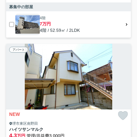
募集中の部屋
4階
7万円
4階 / 52.59㎡ / 2LDK
アパート
NEW
堺市東区南野田
ハイツサンマルク
4.3
万円
管理/共益費3,000円