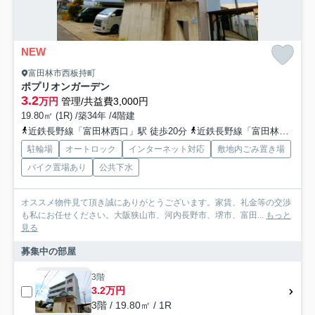
NEW
富田林市西板持町
ポプリオンガーデン
3.2
万円
管理/共益費3,000円
19.80㎡ (1R) /築34年 /4階建
近鉄長野線「富田林西口」駅 徒歩20分
近鉄長野線「富田林」駅 徒歩18分
駐輪場
オートロック
インターネット対応
敷地内ごみ置き場
バイク置場あり
公共下水
オススメ物件見て頂き誠にありがとうございます。家賃、礼金等の交渉
も私にお任せください。大阪狭山市、河内長野市、堺市、富田...
もっと
見る
募集中の部屋
3階
3.2万円
3階 / 19.80㎡ / 1R