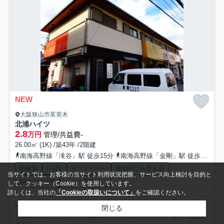
NEW
大阪狭山市茱萸木
北浦ハイツ
2.8
万円
管理/共益費-
26.00㎡ (1K) /築43年 /2階建
南海高野線「滝谷」駅 徒歩15分
南海高野線「金剛」駅 徒歩19分
駐輪場
CATV
光ファイバー
敷地内ごみ置き場
当サイトでは、お客様の当サイト利用状況把握、サービス向上検討を目的と
閑静な住宅地
バイク置場あり
して、クッキー（Cookie）を使用しています。
詳しくは、当社の
「Cookieの取扱いについて」
をご確認ください。
オススメ物件見て頂き誠にありがとうございます。家賃、礼金等の交渉
閉じる
も私にお任せください。大阪狭山市、河内長野市、堺市、富田...
もっと