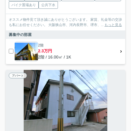
バイク置場あり
公共下水
オススメ物件見て頂き誠にありがとうございます。 家賃、礼金等の交渉
も私にお任せください。 大阪狭山市、河内長野市、堺市、...
もっと見る
募集中の部屋
2階
2.3万円
2階 / 16.00㎡ / 1K
アパート