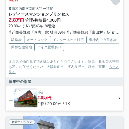
南河内郡河南町大字一須賀
レディースマンションプリンセス
2.8
万円
管理/共益費4,000円
20.00㎡ (1K) /築46年 /4階建
近鉄長野線「喜志」駅 徒歩39分
近鉄長野線「富田林」駅 徒歩40分
駐輪場
オートロック
インターネット対応
敷地内ごみ置き場
閑静な住宅地
バイク置場あり
オススメ物件見て頂き誠にありがとうございます。家賃、礼金等の交渉
も私にお任せください。大阪狭山市、河内長野市、堺市、富田...
もっと
見る
募集中の部屋
2階
2.8万円
2階 / 20.00㎡ / 1K
賃貸マンション