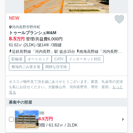
NEW
河内長野市野作町
トゥールブランシュM&M
8.5
万円
管理/共益費6,000円
61.62㎡ (2LDK) /築14年 /3階建
近鉄長野線「河内長野」駅 徒歩15分
南海高野線「河内長野」駅 徒歩15分
駐輪場
オートロック
CATV
インターネット対応
敷地内ごみ置き場
閑静な住宅地
オススメ物件見て頂き誠にありがとうございます。家賃、礼金等の交渉
も私にお任せください。大阪狭山市、河内長野市、堺市、富田...
もっと
見る
募集中の部屋
3階
8.5万円
3階 / 61.62㎡ / 2LDK