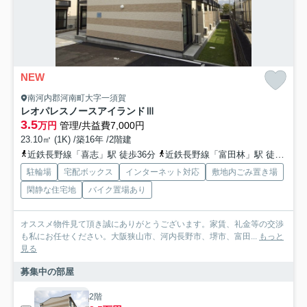
NEW
南河内郡河南町大字一須賀
レオパレスノースアイランドⅢ
3.5
万円
管理/共益費7,000円
23.10㎡ (1K) /築16年 /2階建
近鉄長野線「喜志」駅 徒歩36分
近鉄長野線「富田林」駅 徒歩42分
駐輪場
宅配ボックス
インターネット対応
敷地内ごみ置き場
閑静な住宅地
バイク置場あり
オススメ物件見て頂き誠にありがとうございます。家賃、礼金等の交渉
も私にお任せください。大阪狭山市、河内長野市、堺市、富田...
もっと
見る
募集中の部屋
2階