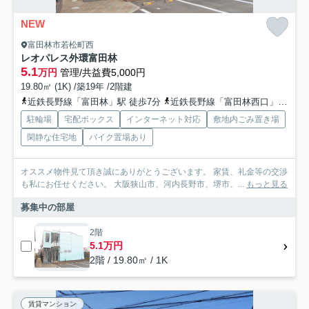
NEW
富田林市若松町西
レオパレス外環富田林
5.1
万円
管理/共益費5,000円
19.80㎡ (1K) /築19年 /2階建
近鉄長野線「富田林」駅 徒歩7分
近鉄長野線「富田林西口」駅 徒歩14分
駐輪場
宅配ボックス
インターネット対応
敷地内ごみ置き場
閑静な住宅地
バイク置場あり
オススメ物件見て頂き誠にありがとうございます。 家賃、礼金等の交渉
も私にお任せください。 大阪狭山市、河内長野市、堺市、...
もっと見る
募集中の部屋
2階
5.1万円
2階 / 19.80㎡ / 1K
賃貸マンション