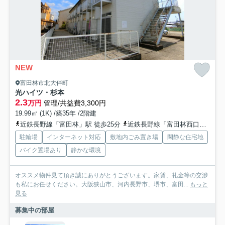
NEW
富田林市北大伴町
光ハイツ・杉本
2.3
万円
管理/共益費3,300円
19.99㎡ (1K) /築35年 /2階建
近鉄長野線「富田林」駅 徒歩25分
近鉄長野線「富田林西口」駅 徒歩30分
駐輪場
インターネット対応
敷地内ごみ置き場
閑静な住宅地
バイク置場あり
静かな環境
オススメ物件見て頂き誠にありがとうございます。家賃、礼金等の交渉
も私にお任せください。大阪狭山市、河内長野市、堺市、富田...
もっと
見る
募集中の部屋