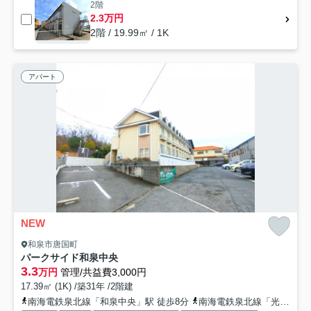
2階
2.3万円
2階 / 19.99㎡ / 1K
アパート
NEW
和泉市唐国町
パークサイド和泉中央
3.3
万円
管理/共益費3,000円
17.39㎡ (1K) /築31年 /2階建
南海電鉄泉北線「和泉中央」駅 徒歩8分
南海電鉄泉北線「光明池」駅 徒歩36分