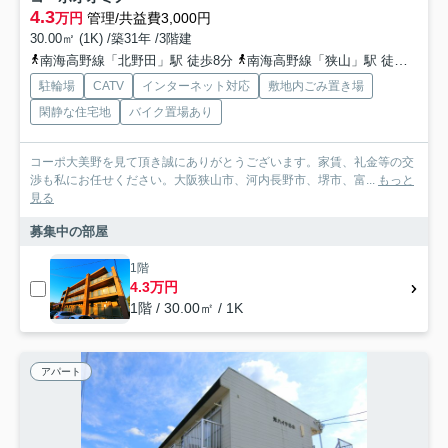
4.3
万円
管理/共益費3,000円
30.00㎡ (1K) /築31年 /3階建
南海高野線「北野田」駅 徒歩8分
南海高野線「狭山」駅 徒歩20分
駐輪場
CATV
インターネット対応
敷地内ごみ置き場
閑静な住宅地
バイク置場あり
コーポ大美野を見て頂き誠にありがとうございます。家賃、礼金等の交
渉も私にお任せください。大阪狭山市、河内長野市、堺市、富...
もっと
見る
募集中の部屋
1階
4.3万円
1階 / 30.00㎡ / 1K
アパート