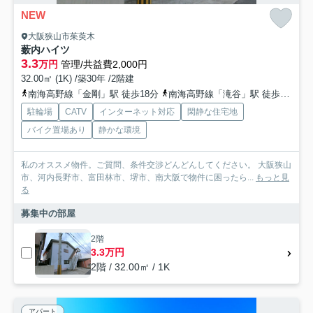
NEW
大阪狭山市茱萸木
薮内ハイツ
3.3
万円
管理/共益費2,000円
32.00㎡ (1K) /築30年 /2階建
南海高野線「金剛」駅 徒歩18分
南海高野線「滝谷」駅 徒歩23分
駐輪場
CATV
インターネット対応
閑静な住宅地
バイク置場あり
静かな環境
私のオススメ物件。ご質問、条件交渉どんどんしてください。 大阪狭山
市、河内長野市、富田林市、堺市、南大阪で物件に困ったら...
もっと見
る
募集中の部屋
2階
3.3万円
2階 / 32.00㎡ / 1K
アパート