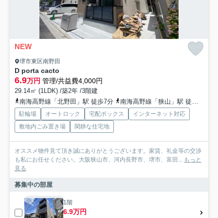
NEW
堺市東区南野田
D porta cacto
6.9
万円
管理/共益費4,000円
29.14㎡ (1LDK) /築2年 /3階建
南海高野線「北野田」駅 徒歩7分
南海高野線「狭山」駅 徒歩11分
駐輪場
オートロック
宅配ボックス
インターネット対応
敷地内ごみ置き場
閑静な住宅地
オススメ物件見て頂き誠にありがとうございます。家賃、礼金等の交渉
も私にお任せください。大阪狭山市、河内長野市、堺市、富田...
もっと
見る
募集中の部屋
1階
6.9万円