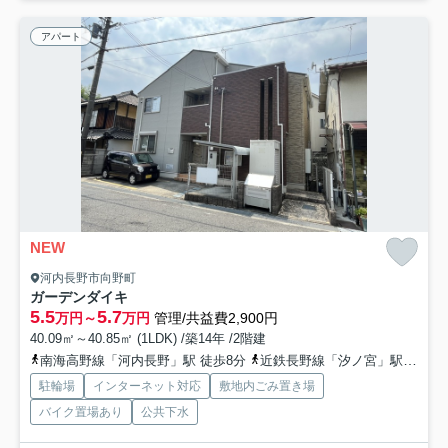
アパート
NEW
河内長野市向野町
ガーデンダイキ
5.5
5.7
万円～
万円
管理/共益費2,900円
40.09㎡～40.85㎡ (1LDK) /築14年 /2階建
南海高野線「河内長野」駅 徒歩8分
近鉄長野線「汐ノ宮」駅 徒歩15分
駐輪場
インターネット対応
敷地内ごみ置き場
バイク置場あり
公共下水