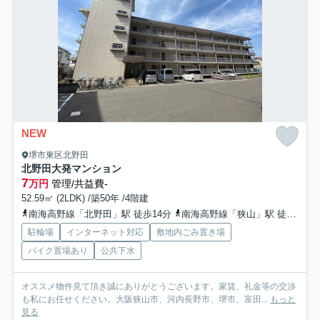
NEW
堺市東区北野田
北野田大発マンション
7
万円
管理/共益費-
52.59㎡ (2LDK) /築50年 /4階建
南海高野線「北野田」駅 徒歩14分
南海高野線「狭山」駅 徒歩23分
駐輪場
インターネット対応
敷地内ごみ置き場
バイク置場あり
公共下水
オススメ物件見て頂き誠にありがとうございます。家賃、礼金等の交渉
も私にお任せください。大阪狭山市、河内長野市、堺市、富田...
もっと
見る