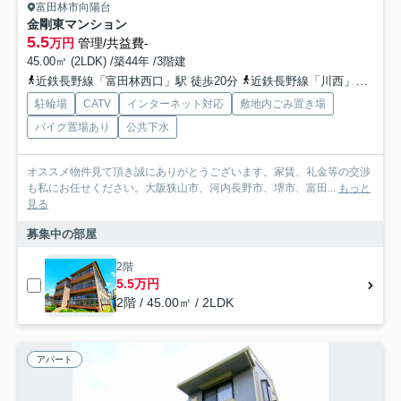
富田林市向陽台
金剛東マンション
5.5
万円
管理/共益費-
45.00㎡ (2LDK) /築44年 /3階建
近鉄長野線「富田林西口」駅 徒歩20分
近鉄長野線「川西」駅 徒歩23分
駐輪場
CATV
インターネット対応
敷地内ごみ置き場
バイク置場あり
公共下水
オススメ物件見て頂き誠にありがとうございます。家賃、礼金等の交渉
も私にお任せください。大阪狭山市、河内長野市、堺市、富田...
もっと
見る
募集中の部屋
2階
5.5万円
2階 / 45.00㎡ / 2LDK
アパート