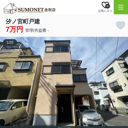
0
お気に入り
汐ノ宮町戸建
7万円
管理/共益費 -
1
/
20