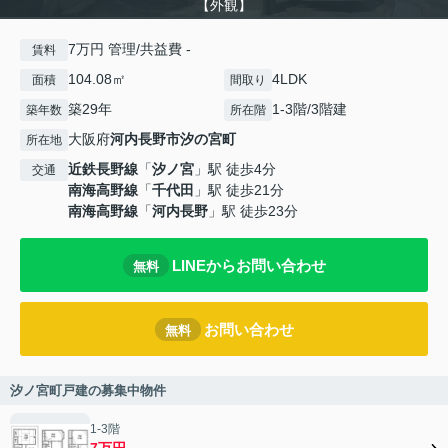
【外観】
7万円 管理/共益費 -
賃料
104.08㎡
4LDK
面積
間取り
築29年
1-3階/3階建
築年数
所在階
大阪府
河内長野市
汐の宮町
所在地
近鉄長野線
「
汐ノ宮
」駅 徒歩4分
交通
南海高野線
「
千代田
」駅 徒歩21分
南海高野線
「
河内長野
」駅 徒歩23分
LINEからお問い合わせ
無料
お問い合わせ
無料
汐ノ宮町戸建の募集中物件
1-3階
7万円