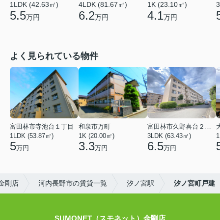
4LDK (81.67㎡)
1LDK (42.63㎡)
1K (23.10㎡)
3
6.2
5.5
4.1
万円
万円
万円
よく見られている物件
富田林市寺池台１丁目
和泉市万町
富田林市久野喜台２丁目
1LDK (53.87㎡)
1K (20.00㎡)
3LDK (63.43㎡)
1
5
3.3
6.5
万円
万円
万円
）金剛店
河内長野市の賃貸一覧
汐ノ宮駅
汐ノ宮町戸建
SUMONET（スモネット）金剛店