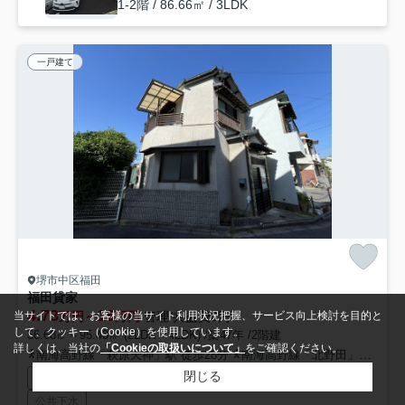
1-2階 / 86.66㎡ / 3LDK
一戸建て
堺市中区福田
福田貸家
4.73
16
万円～
万円
管理/共益費0円
当サイトでは、お客様の当サイト利用状況把握、サービス向上検討を目的と
して、クッキー（Cookie）を使用しています。
56.68㎡～95.43㎡ (2LDK～4LDK) /築47年 /2階建
詳しくは、当社の
「Cookieの取扱いについて」
をご確認ください。
南海高野線「萩原天神」駅 徒歩28分
南海高野線「北野田」駅 徒歩32分
閉じる
駐輪場
インターネット対応
閑静な住宅地
バイク置場あり
公共下水