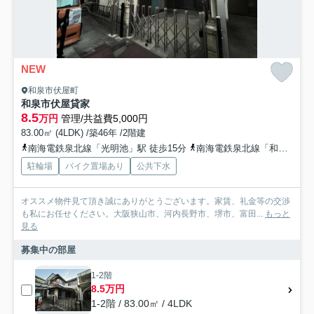
NEW
和泉市伏屋町
和泉市伏屋貸家
8.5
万円
管理/共益費5,000円
83.00㎡ (4LDK) /築46年 /2階建
南海電鉄泉北線「光明池」駅 徒歩15分
南海電鉄泉北線「和泉中央」駅 徒歩35分
駐輪場
バイク置場あり
公共下水
オススメ物件見て頂き誠にありがとうございます。家賃、礼金等の交渉
も私にお任せください。大阪狭山市、河内長野市、堺市、富田...
もっと
見る
募集中の部屋
1-2階
8.5万円
1-2階 / 83.00㎡ / 4LDK