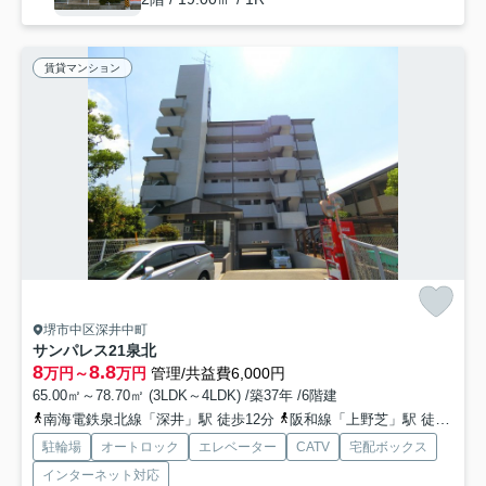
賃貸マンション
堺市中区深井中町
サンパレス21泉北
8
8.8
万円～
万円
管理/共益費6,000円
65.00㎡～78.70㎡ (3LDK～4LDK) /築37年 /6階建
南海電鉄泉北線「深井」駅 徒歩12分
阪和線「上野芝」駅 徒歩28分
駐輪場
オートロック
エレベーター
CATV
宅配ボックス
インターネット対応