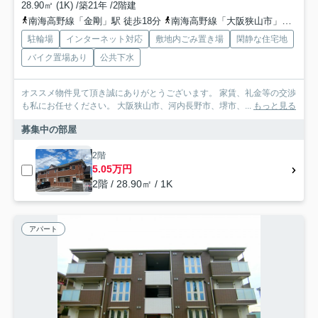
28.90㎡ (1K) /築21年 /2階建
南海高野線「金剛」駅 徒歩18分
南海高野線「大阪狭山市」駅 徒歩25分
駐輪場
インターネット対応
敷地内ごみ置き場
閑静な住宅地
バイク置場あり
公共下水
オススメ物件見て頂き誠にありがとうございます。 家賃、礼金等の交渉
も私にお任せください。 大阪狭山市、河内長野市、堺市、...
もっと見る
募集中の部屋
2階
5.05万円
2階 / 28.90㎡ / 1K
アパート