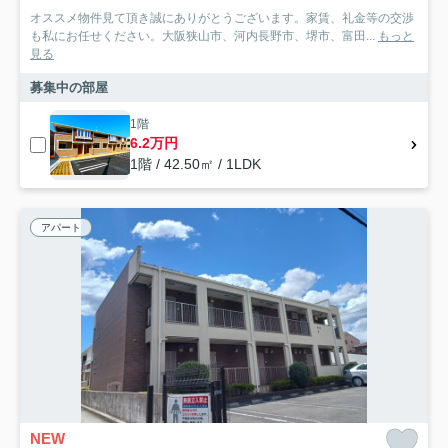
オススメ物件見て頂き誠にありがとうございます。家賃、礼金等の交渉
も私にお任せください。大阪狭山市、河内長野市、堺市、富田...
もっと
見る
募集中の部屋
1階
6.2万円
1階 / 42.50㎡ / 1LDK
アパート
NEW