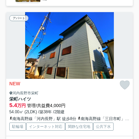
アパート
NEW
河内長野市栄町
栄町ハイツ
5.4
万円
管理/共益費4,000円
54.00㎡ (2LDK) /築38年 /2階建
南海高野線「河内長野」駅 徒歩8分
南海高野線「三日市町」駅 徒歩23分
駐輪場
インターネット対応
閑静な住宅地
公共下水