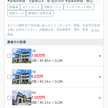
南海高野線「大阪狭山市」駅 徒歩10分
南海高野線「狭山」駅 徒歩16分
駐輪場
オートロック
宅配ボックス
インターネット対応
防犯カメラ
敷地内ごみ置き場
オススメ物件見て頂き誠にありがとうございます。家賃、礼金等の交渉
も私にお任せください。大阪狭山市、河内長野市、堺市、富田...
もっと
見る
募集中の部屋
1階
7.35万円
1階 / 45.80㎡ / 1LDK
2階
8.2万円
2階 / 40.14㎡ / 1LDK
3階
7.15万円
3階 / 40.13㎡ / 1LDK