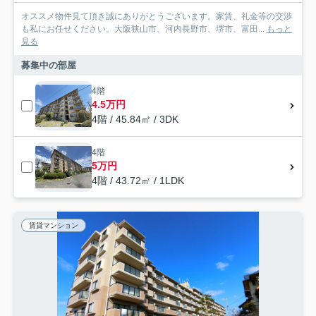
オススメ物件見て頂き誠にありがとうございます。家賃、礼金等の交渉
も私にお任せください。大阪狭山市、河内長野市、堺市、富田...
もっと
見る
募集中の部屋
4階
4.5万円
4階 / 45.84㎡ / 3DK
4階
5万円
4階 / 43.72㎡ / 1LDK
賃貸マンション