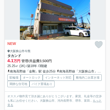
NEW
大阪狭山市今熊
タカンド
4.1
万円
管理/共益費3,500円
25.25㎡ (1K) /築18年 /3階建
南海高野線「金剛」駅 徒歩25分
南海高野線「大阪狭山市」駅 徒歩27分
駐輪場
オートロック
インターネット対応
敷地内ごみ置き場
閑静な住宅地
バイク置場あり
オススメ物件見て頂き誠にありがとうございます。家賃、礼金等の交渉
も私にお任せください。大阪狭山市、河内長野市、堺市、富田...
もっと
見る