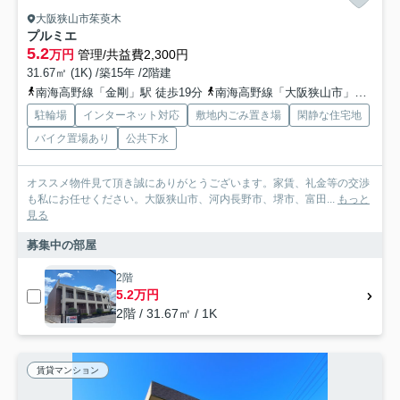
大阪狭山市茱萸木
プルミエ
5.2
万円
管理/共益費2,300円
31.67㎡ (1K) /築15年 /2階建
南海高野線「金剛」駅 徒歩19分
南海高野線「大阪狭山市」駅 徒歩24分
駐輪場
インターネット対応
敷地内ごみ置き場
閑静な住宅地
バイク置場あり
公共下水
オススメ物件見て頂き誠にありがとうございます。家賃、礼金等の交渉
も私にお任せください。大阪狭山市、河内長野市、堺市、富田...
もっと
見る
募集中の部屋
2階
5.2万円
2階 / 31.67㎡ / 1K
賃貸マンション