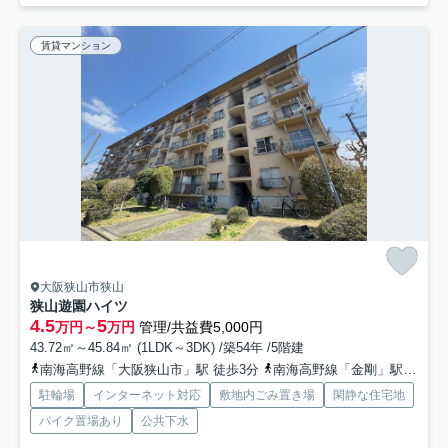
賃貸マンション
大阪狭山市狭山
狭山遊園ハイツ
4.5
5
万円～
万円
管理/共益費5,000円
43.72㎡～45.84㎡ (1LDK～3DK) /築54年 /5階建
南海高野線「大阪狭山市」駅 徒歩3分
南海高野線「金剛」駅 徒歩17分
駐輪場
インターネット対応
敷地内ごみ置き場
閑静な住宅地
バイク置場あり
公共下水