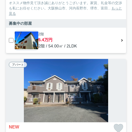
オススメ物件見て頂き誠にありがとうございます。家賃、礼金等の交渉
も私にお任せください。大阪狭山市、河内長野市、堺市、富田...
もっと
見る
募集中の部屋
2階
5.4万円
2階 / 54.00㎡ / 2LDK
アパート
NEW