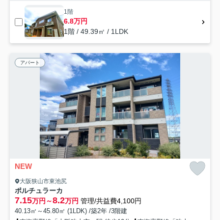
1階
6.8万円
1階 / 49.39㎡ / 1LDK
アパート
NEW
大阪狭山市東池尻
ポルチュラーカ
7.15
8.2
万円～
万円
管理/共益費4,100円
40.13㎡～45.80㎡ (1LDK) /築2年 /3階建