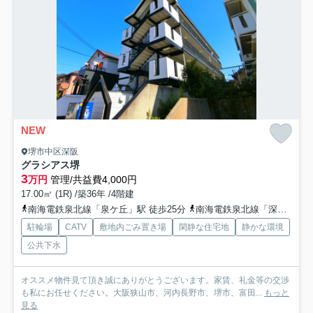
NEW
堺市中区深阪
グラシアス堺
3
万円
管理/共益費4,000円
17.00㎡ (1R) /築36年 /4階建
南海電鉄泉北線「泉ケ丘」駅 徒歩25分
南海電鉄泉北線「深井」駅 徒歩33分
駐輪場
CATV
敷地内ごみ置き場
閑静な住宅地
静かな環境
公共下水
オススメ物件見て頂き誠にありがとうございます。家賃、礼金等の交渉
も私にお任せください。大阪狭山市、河内長野市、堺市、富田...
もっと
見る