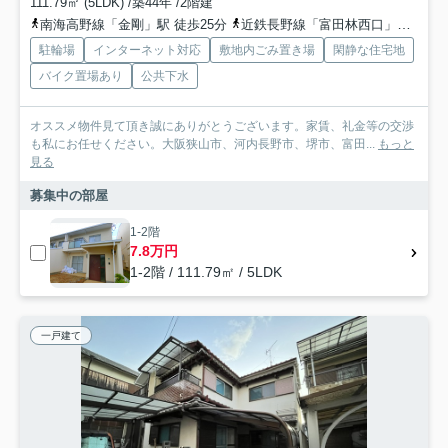
111.79㎡ (5LDK) /築44年 /2階建
南海高野線「金剛」駅 徒歩25分
近鉄長野線「富田林西口」駅 徒歩29分
駐輪場
インターネット対応
敷地内ごみ置き場
閑静な住宅地
バイク置場あり
公共下水
オススメ物件見て頂き誠にありがとうございます。家賃、礼金等の交渉
も私にお任せください。大阪狭山市、河内長野市、堺市、富田...
もっと
見る
募集中の部屋
1-2階
7.8万円
1-2階 / 111.79㎡ / 5LDK
一戸建て