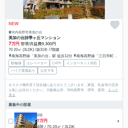
NEW
河内長野市美加の台
美加の台詩季ヶ丘マンション
7
万円
管理/共益費9,300円
70.20㎡ (3LDK) /築31年 /7階建
南海高野線「美加の台」駅 徒歩12分
南海高野線「三日市町」駅 徒歩17分
駐輪場
エレベーター
CATV
インターネット対応
バイク置場あり
公共下水
オススメ物件見て頂き誠にありがとうございます。家賃、礼金等の交渉
も私にお任せください。大阪狭山市、河内長野市、堺市、富田...
もっと
見る
募集中の部屋
4階
7万円
4階 / 70.20㎡ / 3LDK