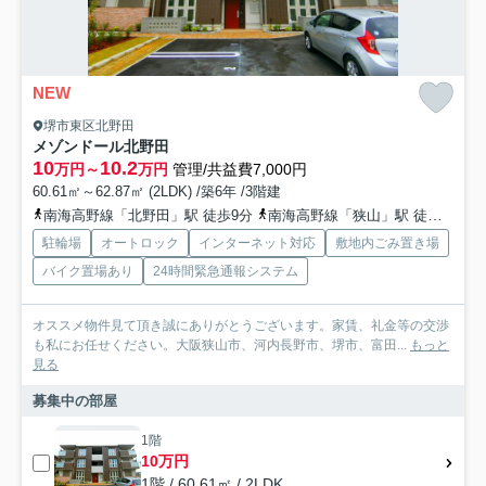
NEW
堺市東区北野田
メゾンドール北野田
10
10.2
万円～
万円
管理/共益費7,000円
60.61㎡～62.87㎡ (2LDK) /築6年 /3階建
南海高野線「北野田」駅 徒歩9分
南海高野線「狭山」駅 徒歩17分
駐輪場
オートロック
インターネット対応
敷地内ごみ置き場
バイク置場あり
24時間緊急通報システム
オススメ物件見て頂き誠にありがとうございます。家賃、礼金等の交渉
も私にお任せください。大阪狭山市、河内長野市、堺市、富田...
もっと
見る
募集中の部屋
1階
10万円
1階 / 60.61㎡ / 2LDK