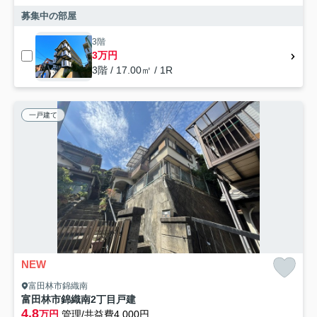
募集中の部屋
3階
3万円
3階 / 17.00㎡ / 1R
一戸建て
NEW
富田林市錦織南
富田林市錦織南2丁目戸建
4.8
万円
管理/共益費4,000円