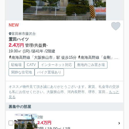
NEW
富田林市藤沢台
置田ハイツ
2.4
万円
管理/共益費-
19.00㎡ (1R) /築41年 /2階建
南海高野線「大阪狭山市」駅 徒歩15分
南海高野線「金剛」駅 徒歩24分
駐輪場
CATV
インターネット対応
敷地内ごみ置き場
閑静な住宅地
バイク置場あり
オススメ物件見て頂き誠にありがとうございます。家賃、礼金等の交渉
も私にお任せください。大阪狭山市、河内長野市、堺市、富田...
もっと
見る
募集中の部屋
2階
2.4万円
2階 / 19.00㎡ / 1R