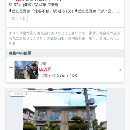
61.37㎡ (4DK) /築47年 /2階建
近鉄長野線「滝谷不動」駅 徒歩13分
近鉄長野線「汐ノ宮」駅 徒歩20分
公共下水
オススメ物件見て頂き誠にありがとうございます。家賃、礼金等の交渉
も私にお任せください。大阪狭山市、河内長野市、堺市、富田...
もっと
見る
募集中の部屋
1-2階
4.8万円
1-2階 / 61.37㎡ / 4DK
アパート