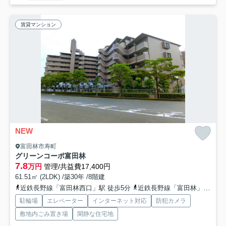
賃貸マンション
NEW
富田林市寿町
グリーンコーポ富田林
7.8
万円
管理/共益費17,400円
61.51㎡ (2LDK) /築30年 /8階建
近鉄長野線「富田林西口」駅 徒歩5分
近鉄長野線「富田林」駅 徒歩10分
駐輪場
エレベーター
インターネット対応
防犯カメラ
敷地内ごみ置き場
閑静な住宅地