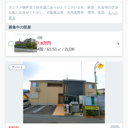
オススメ物件見て頂き誠にありがとうございます。家賃、礼金等の交渉
も私にお任せください。大阪狭山市、河内長野市、堺市、富田...
もっと
見る
募集中の部屋
4階
7.8万円
4階 / 61.51㎡ / 2LDK
アパート
NEW