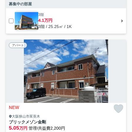
募集中の部屋
3階
4.1万円
3階 / 25.25㎡ / 1K
アパート
NEW
大阪狭山市茱萸木
ブリックメゾン金剛
5.05
万円
管理/共益費2,200円