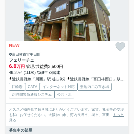
NEW
富田林市宮甲田町
フェリーチェ
6.8
万円
管理/共益費3,500円
49.39㎡ (1LDK) /築9年 /2階建
近鉄長野線「川西」駅 徒歩9分
近鉄長野線「富田林西口」駅 徒歩17分
駐輪場
CATV
インターネット対応
敷地内ごみ置き場
24時間緊急通報システム
公共下水
オススメ物件見て頂き誠にありがとうございます。家賃、礼金等の交渉
も私にお任せください。大阪狭山市、河内長野市、堺市、富田...
もっと
見る
募集中の部屋