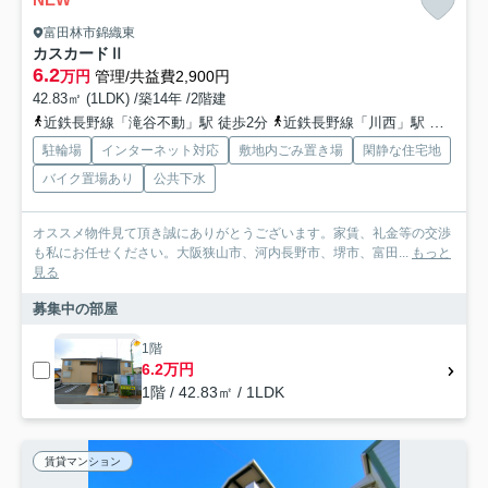
富田林市錦織東
カスカードⅡ
6.2
万円
管理/共益費2,900円
42.83㎡ (1LDK) /築14年 /2階建
近鉄長野線「滝谷不動」駅 徒歩2分
近鉄長野線「川西」駅 徒歩20分
駐輪場
インターネット対応
敷地内ごみ置き場
閑静な住宅地
バイク置場あり
公共下水
オススメ物件見て頂き誠にありがとうございます。家賃、礼金等の交渉
も私にお任せください。大阪狭山市、河内長野市、堺市、富田...
もっと
見る
募集中の部屋
1階
6.2万円
1階 / 42.83㎡ / 1LDK
賃貸マンション