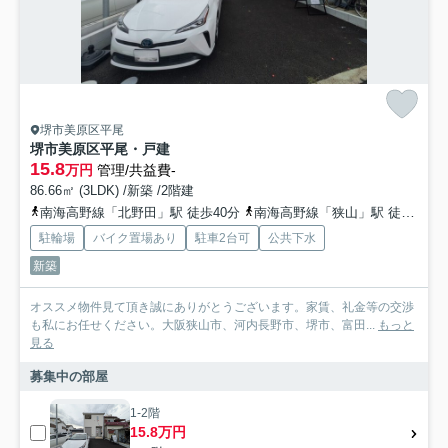
堺市美原区平尾
堺市美原区平尾・戸建
15.8
万円
管理/共益費-
86.66㎡ (3LDK) /新築 /2階建
南海高野線「北野田」駅 徒歩40分
南海高野線「狭山」駅 徒歩47分
駐輪場
バイク置場あり
駐車2台可
公共下水
新築
オススメ物件見て頂き誠にありがとうございます。家賃、礼金等の交渉
も私にお任せください。大阪狭山市、河内長野市、堺市、富田...
もっと
見る
募集中の部屋
1-2階
15.8万円