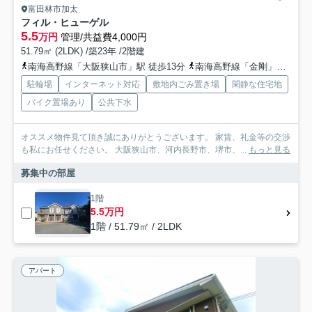
富田林市加太
フィル・ヒューゲル
5.5
万円
管理/共益費4,000円
51.79㎡ (2LDK) /築23年 /2階建
南海高野線「大阪狭山市」駅 徒歩13分
南海高野線「金剛」駅 徒歩25分
駐輪場
インターネット対応
敷地内ごみ置き場
閑静な住宅地
バイク置場あり
公共下水
オススメ物件見て頂き誠にありがとうございます。 家賃、礼金等の交渉
も私にお任せください。 大阪狭山市、河内長野市、堺市、...
もっと見る
募集中の部屋
1階
5.5万円
1階 / 51.79㎡ / 2LDK
アパート