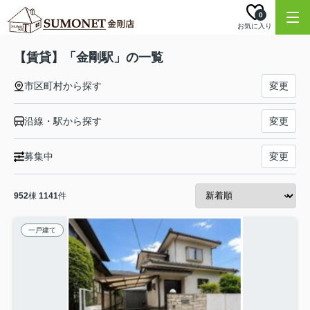
0
お気に入り
【賃貸】「金剛駅」の一覧
市区町村から探す
変更
沿線・駅から探す
変更
募集中
変更
952
棟
1141
件
一戸建て