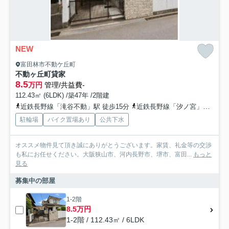
NEW
富田林市不動ケ丘町
不動ヶ丘町貸家
8.5
万円
管理/共益費-
112.43㎡ (6LDK) /築47年 /2階建
近鉄長野線「滝谷不動」駅 徒歩15分
近鉄長野線「汐ノ宮」駅 徒歩24分
駐輪場
バイク置場あり
公共下水
オススメ物件見て頂き誠にありがとうございます。家賃、礼金等の交渉
も私にお任せください。大阪狭山市、河内長野市、堺市、富田...
もっと
見る
募集中の部屋
1-2階
8.5万円
1-2階 / 112.43㎡ / 6LDK