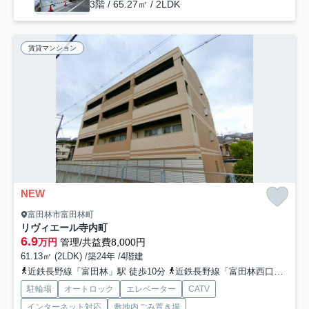
3階 / 65.27㎡ / 2LDK
賃貸マンション
NEW
富田林市富田林町
リヴィエール寺内町
6.9
万円
管理/共益費8,000円
61.13㎡ (2LDK) /築24年 /4階建
近鉄長野線「富田林」駅 徒歩10分
近鉄長野線「富田林西口」駅 徒歩12分
駐輪場
オートロック
エレベーター
CATV
インターネット対応
敷地内ごみ置き場