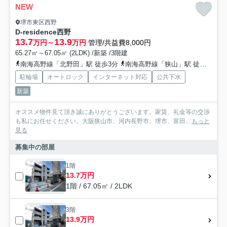
NEW
堺市東区西野
D-residence西野
13.7
13.9
万円～
万円
管理/共益費8,000円
65.27㎡～67.05㎡ (2LDK) /新築 /3階建
南海高野線「北野田」駅 徒歩3分
南海高野線「狭山」駅 徒歩15分
駐輪場
オートロック
インターネット対応
公共下水
新築
オススメ物件見て頂き誠にありがとうございます。家賃、礼金等の交渉
も私にお任せください。大阪狭山市、河内長野市、堺市、富田...
もっと
見る
募集中の部屋
1階
13.7万円
1階 / 67.05㎡ / 2LDK
3階
13.9万円