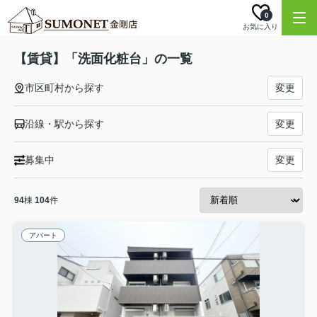
0
お気に入り
【賃貸】「洗面化粧台」の一覧
市区町村から探す
変更
沿線・駅から探す
変更
募集中
変更
94
棟
104
件
アパート