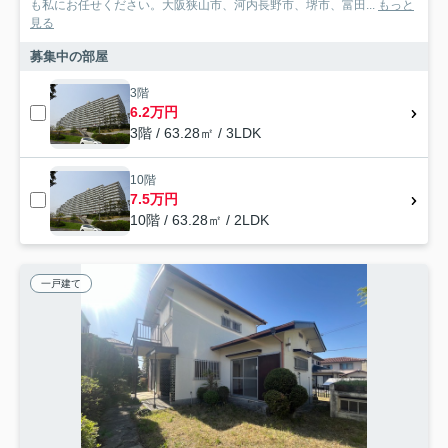
も私にお任せください。大阪狭山市、河内長野市、堺市、富田...
もっと
見る
募集中の部屋
3階
6.2万円
3階 / 63.28㎡ / 3LDK
10階
7.5万円
10階 / 63.28㎡ / 2LDK
一戸建て