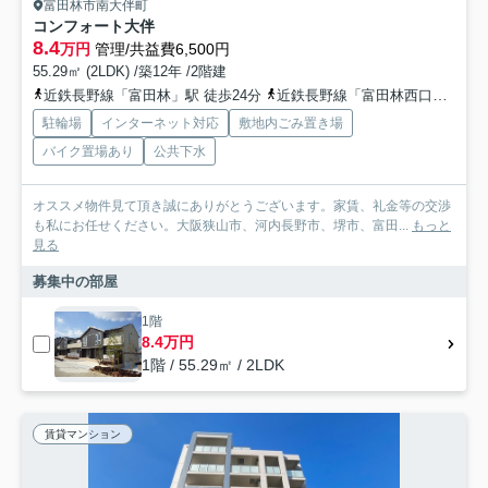
富田林市南大伴町
コンフォート大伴
8.4
万円
管理/共益費6,500円
55.29㎡ (2LDK) /築12年 /2階建
近鉄長野線「富田林」駅 徒歩24分
近鉄長野線「富田林西口」駅 徒歩27分
駐輪場
インターネット対応
敷地内ごみ置き場
バイク置場あり
公共下水
オススメ物件見て頂き誠にありがとうございます。家賃、礼金等の交渉
も私にお任せください。大阪狭山市、河内長野市、堺市、富田...
もっと
見る
募集中の部屋
1階
8.4万円
1階 / 55.29㎡ / 2LDK
賃貸マンション