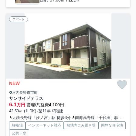
1階 / 57.00㎡ / 2LDK
アパート
NEW
河内長野市市町
サンサイドテラス
6.1
万円
管理/共益費4,100円
42.50㎡ (1LDK) /築11年 /2階建
近鉄長野線「汐ノ宮」駅 徒歩3分
南海高野線「千代田」駅 徒歩15分
駐輪場
インターネット対応
敷地内ごみ置き場
閑静な住宅地
公共下水