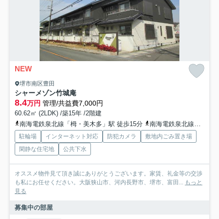
NEW
堺市南区豊田
シャーメゾン竹城庵
8.4
万円
管理/共益費7,000円
60.62㎡ (2LDK) /築15年 /2階建
南海電鉄泉北線「栂・美木多」駅 徒歩15分
南海電鉄泉北線「泉ケ丘」駅 徒歩20分
駐輪場
インターネット対応
防犯カメラ
敷地内ごみ置き場
閑静な住宅地
公共下水
オススメ物件見て頂き誠にありがとうございます。家賃、礼金等の交渉
も私にお任せください。大阪狭山市、河内長野市、堺市、富田...
もっと
見る
募集中の部屋