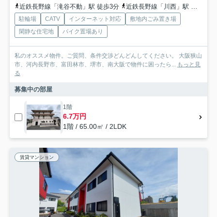
近鉄長野線「滝谷不動」駅 徒歩3分
近鉄長野線「川西」駅 徒歩18分
駐輪場
CATV
インターネット対応
敷地内ごみ置き場
閑静な住宅地
バイク置場あり
私のオススメ物件。ご質問、条件交渉どんどんしてください。 大阪狭山
市、河内長野市、富田林市、堺市、南大阪で物件に困ったら...
もっと見
る
募集中の部屋
1階
6.7万円
1階 / 65.00㎡ / 2LDK
賃貸マンション