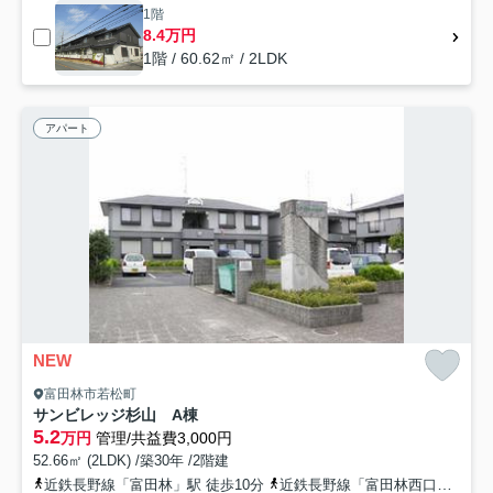
1階
8.4万円
1階 / 60.62㎡ / 2LDK
アパート
NEW
富田林市若松町
サンビレッジ杉山 A棟
5.2
万円
管理/共益費3,000円
52.66㎡ (2LDK) /築30年 /2階建
近鉄長野線「富田林」駅 徒歩10分
近鉄長野線「富田林西口」駅 徒歩21分