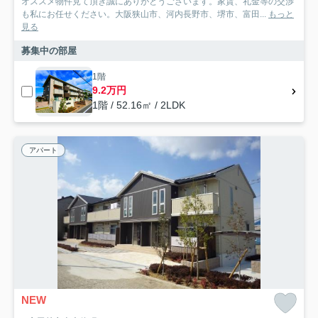
オススメ物件見て頂き誠にありがとうございます。家賃、礼金等の交渉
も私にお任せください。大阪狭山市、河内長野市、堺市、富田...
もっと
見る
募集中の部屋
1階
9.2万円
1階 / 52.16㎡ / 2LDK
アパート
NEW