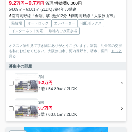
9.2
9.7
万円～
万円
管理/共益費6,000円
54.89㎡～63.81㎡ (2LDK) /築4年 /3階建
南海高野線「金剛」駅 徒歩12分
南海高野線「大阪狭山市」駅 徒歩24分
駐輪場
オートロック
エレベーター
宅配ボックス
インターネット対応
敷地内ごみ置き場
オススメ物件見て頂き誠にありがとうございます。家賃、礼金等の交渉
も私にお任せください。大阪狭山市、河内長野市、堺市、富田...
もっと
見る
募集中の部屋
2階
9.2万円
2階 / 54.89㎡ / 2LDK
3階
9.7万円
3階 / 63.81㎡ / 2LDK