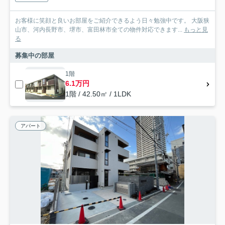
お客様に笑顔と良いお部屋をご紹介できるよう日々勉強中です。 大阪狭
山市、河内長野市、堺市、富田林市全ての物件対応できます...
もっと見
る
募集中の部屋
1階
6.1万円
1階 / 42.50㎡ / 1LDK
アパート