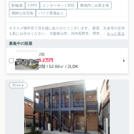
駐輪場
CATV
インターネット対応
敷地内ごみ置き場
閑静な住宅地
バイク置場あり
オススメ物件見て頂き誠にありがとうございます。 家賃、礼金等の交渉
も私にお任せください。 大阪狭山市、河内長野市、堺市、...
もっと見る
募集中の部屋
2階
5.2万円
2階 / 52.66㎡ / 2LDK
アパート