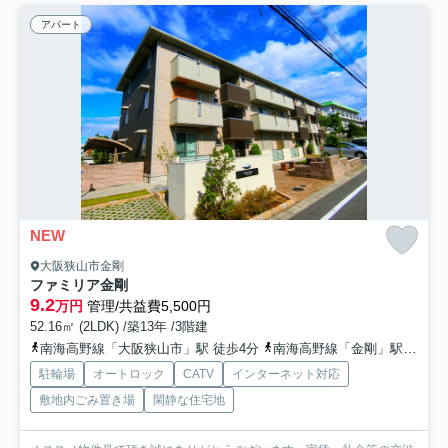
アパート
NEW
大阪狭山市金剛
ファミリア金剛
9.2
万円
管理/共益費5,500円
52.16㎡ (2LDK) /築13年 /3階建
南海高野線「大阪狭山市」駅 徒歩4分
南海高野線「金剛」駅 徒歩12分
駐輪場
オートロック
CATV
インターネット対応
敷地内ごみ置き場
閑静な住宅地