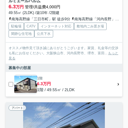
ルミエールハルム
6.3
万円
管理/共益費4,000円
49.55㎡ (2LDK) /築10年 /2階建
南海高野線「三日市町」駅 徒歩9分
南海高野線「河内長野」駅 徒歩28分
駐輪場
CATV
インターネット対応
敷地内ごみ置き場
閑静な住宅地
公共下水
オススメ物件見て頂き誠にありがとうございます。家賃、礼金等の交渉
も私にお任せください。大阪狭山市、河内長野市、堺市、富田...
もっと
見る
募集中の部屋
1階
6.3万円
1階 / 49.55㎡ / 2LDK
アパート