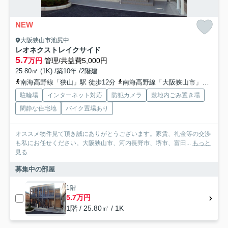
NEW
大阪狭山市池尻中
レオネクストレイクサイド
5.7
万円
管理/共益費5,000円
25.80㎡ (1K) /築10年 /2階建
南海高野線「狭山」駅 徒歩12分
南海高野線「大阪狭山市」駅 徒歩18分
駐輪場
インターネット対応
防犯カメラ
敷地内ごみ置き場
閑静な住宅地
バイク置場あり
オススメ物件見て頂き誠にありがとうございます。家賃、礼金等の交渉
も私にお任せください。大阪狭山市、河内長野市、堺市、富田...
もっと
見る
募集中の部屋
1階
5.7万円
1階 / 25.80㎡ / 1K