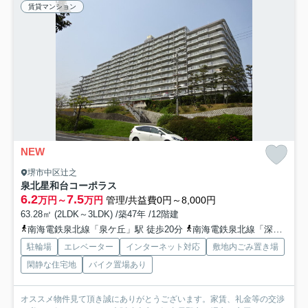
賃貸マンション
NEW
堺市中区辻之
泉北星和台コーポラス
6.2
7.5
万円～
万円
管理/共益費0円～8,000円
63.28㎡ (2LDK～3LDK) /築47年 /12階建
南海電鉄泉北線「泉ケ丘」駅 徒歩20分
南海電鉄泉北線「深井」駅 徒歩49分
駐輪場
エレベーター
インターネット対応
敷地内ごみ置き場
閑静な住宅地
バイク置場あり
オススメ物件見て頂き誠にありがとうございます。家賃、礼金等の交渉