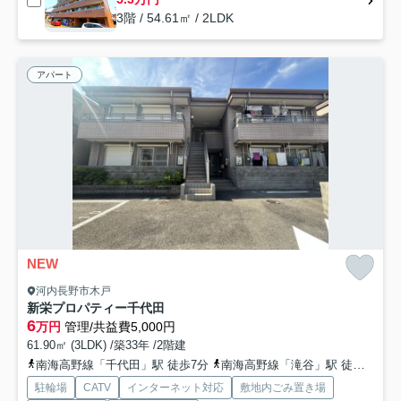
3階 / 54.61㎡ / 2LDK
アパート
NEW
河内長野市木戸
新栄プロパティー千代田
6
万円
管理/共益費5,000円
61.90㎡ (3LDK) /築33年 /2階建
南海高野線「千代田」駅 徒歩7分
南海高野線「滝谷」駅 徒歩15分
駐輪場
CATV
インターネット対応
敷地内ごみ置き場