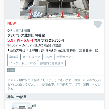
NEW
堺市東区北野田
フジパレス北野田Ⅵ番館
5.9
6
万円～
万円
管理/共益費5,700円
34.00㎡～35.46㎡ (1LDK) /新築 /3階建
南海高野線「北野田」駅 徒歩8分
南海高野線「萩原天神」駅 徒歩20分
駐輪場
オートロック
CATV
宅配ボックス
インターネット対応
敷地内ごみ置き場
新築
オススメ物件見て頂き誠にありがとうございます。家賃、礼金等の交渉
も私にお任せください。大阪狭山市、河内長野市、堺市、富田...
もっと
見る
募集中の部屋
1階