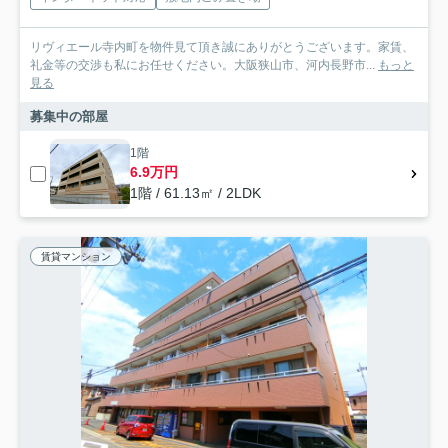
リヴィエール寺内町を物件見て頂き誠にありがとうございます。家賃、
礼金等の交渉も私にお任せください。大阪狭山市、河内長野市...
もっと
見る
募集中の部屋
1階
6.9万円
1階 / 61.13㎡ / 2LDK
賃貸マンション