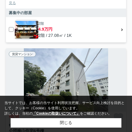
見る
募集中の部屋
2階
4.9万円
2階 / 27.08㎡ / 1K
賃貸マンション
当サイトでは、お客様の当サイト利用状況把握、サービス向上検討を目的と
して、クッキー（Cookie）を使用しています。
詳しくは、当社の
「Cookieの取扱いについて」
をご確認ください。
NEW
閉じる
大阪狭山市西山台
公団狭山住宅6号棟