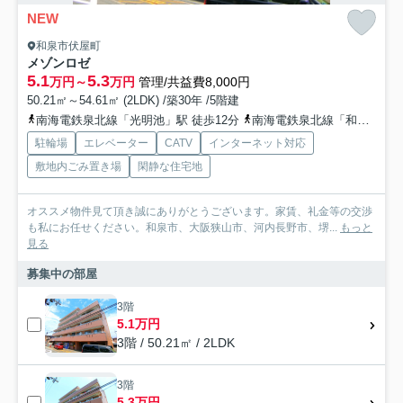
NEW
和泉市伏屋町
メゾンロゼ
5.1
5.3
万円～
万円
管理/共益費8,000円
50.21㎡～54.61㎡ (2LDK) /築30年 /5階建
南海電鉄泉北線「光明池」駅 徒歩12分
南海電鉄泉北線「和泉中央」駅 徒歩25分
駐輪場
エレベーター
CATV
インターネット対応
敷地内ごみ置き場
閑静な住宅地
オススメ物件見て頂き誠にありがとうございます。家賃、礼金等の交渉
も私にお任せください。和泉市、大阪狭山市、河内長野市、堺...
もっと
見る
募集中の部屋
3階
5.1万円
3階 / 50.21㎡ / 2LDK
3階
5.3万円