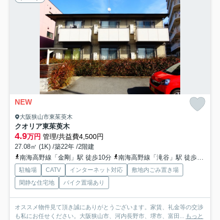
NEW
大阪狭山市東茱萸木
クオリア東茱萸木
4.9
万円
管理/共益費4,500円
27.08㎡ (1K) /築22年 /2階建
南海高野線「金剛」駅 徒歩10分
南海高野線「滝谷」駅 徒歩25分
駐輪場
CATV
インターネット対応
敷地内ごみ置き場
閑静な住宅地
バイク置場あり
オススメ物件見て頂き誠にありがとうございます。家賃、礼金等の交渉
も私にお任せください。大阪狭山市、河内長野市、堺市、富田...
もっと