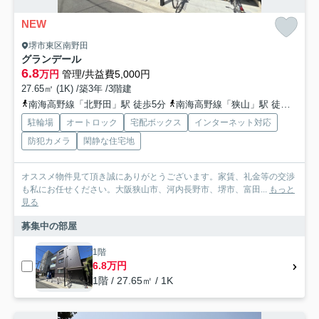
NEW
堺市東区南野田
グランデール
6.8
万円
管理/共益費5,000円
27.65㎡ (1K) /築3年 /3階建
南海高野線「北野田」駅 徒歩5分
南海高野線「狭山」駅 徒歩12分
駐輪場
オートロック
宅配ボックス
インターネット対応
防犯カメラ
閑静な住宅地
オススメ物件見て頂き誠にありがとうございます。家賃、礼金等の交渉
も私にお任せください。大阪狭山市、河内長野市、堺市、富田...
もっと
見る
募集中の部屋
1階
6.8万円
1階 / 27.65㎡ / 1K