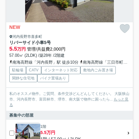
NEW
河内長野市喜多町
リバーサイド小車5号
5.5
万円
管理/共益費2,000円
57.00㎡ (2LDK) /築28年 /2階建
南海高野線「河内長野」駅 徒歩10分
南海高野線「三日市町」駅 徒歩19分
駐輪場
CATV
インターネット対応
敷地内ごみ置き場
閑静な住宅地
バイク置場あり
私のオススメ物件。ご質問、条件交渉どんどんしてください。 大阪狭山
市、河内長野市、富田林市、堺市、南大阪で物件に困ったら...
もっと見
る
募集中の部屋
1階
5.5万円