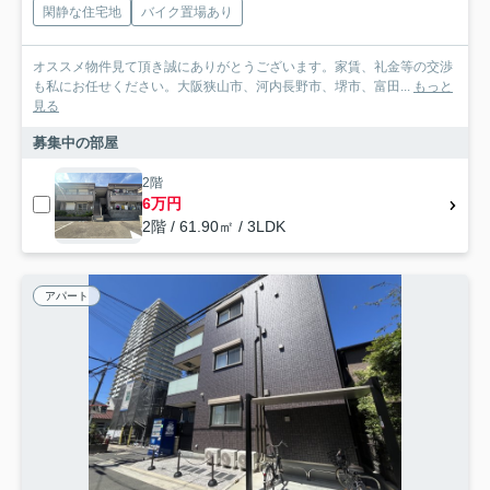
閑静な住宅地
バイク置場あり
オススメ物件見て頂き誠にありがとうございます。家賃、礼金等の交渉
も私にお任せください。大阪狭山市、河内長野市、堺市、富田...
もっと
見る
募集中の部屋
2階
6万円
2階 / 61.90㎡ / 3LDK
アパート