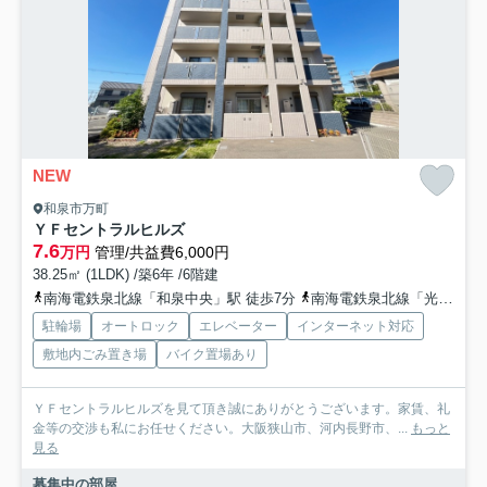
NEW
和泉市万町
ＹＦセントラルヒルズ
7.6
万円
管理/共益費6,000円
38.25㎡ (1LDK) /築6年 /6階建
南海電鉄泉北線「和泉中央」駅 徒歩7分
南海電鉄泉北線「光明池」駅 徒歩37分
駐輪場
オートロック
エレベーター
インターネット対応
敷地内ごみ置き場
バイク置場あり
ＹＦセントラルヒルズを見て頂き誠にありがとうございます。家賃、礼
金等の交渉も私にお任せください。大阪狭山市、河内長野市、...
もっと
見る
募集中の部屋