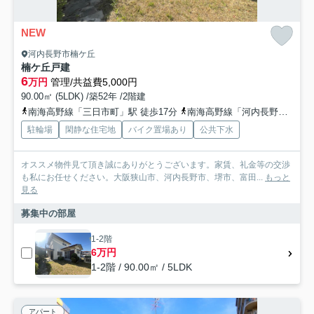
NEW
河内長野市楠ケ丘
楠ケ丘戸建
6
万円
管理/共益費5,000円
90.00㎡ (5LDK) /築52年 /2階建
南海高野線「三日市町」駅 徒歩17分
南海高野線「河内長野」駅 徒歩22分
駐輪場
閑静な住宅地
バイク置場あり
公共下水
オススメ物件見て頂き誠にありがとうございます。家賃、礼金等の交渉
も私にお任せください。大阪狭山市、河内長野市、堺市、富田...
もっと
見る
募集中の部屋
1-2階
6万円
1-2階 / 90.00㎡ / 5LDK
アパート