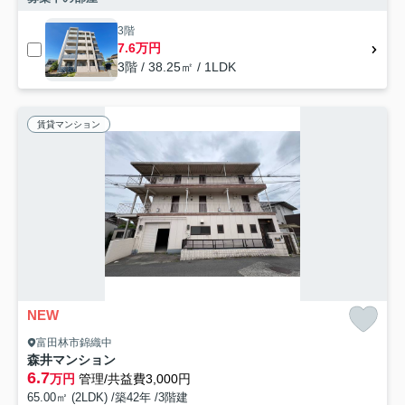
3階
7.6万円
3階 / 38.25㎡ / 1LDK
賃貸マンション
NEW
富田林市錦織中
森井マンション
6.7
万円
管理/共益費3,000円
65.00㎡ (2LDK) /築42年 /3階建