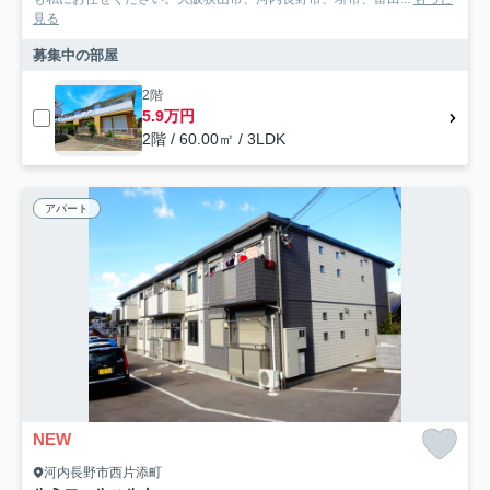
見る
募集中の部屋
2階
5.9万円
2階 / 60.00㎡ / 3LDK
アパート
NEW
河内長野市西片添町