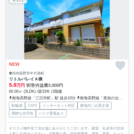
アパート
NEW
河内長野市中片添町
リトルバレイＡ棟
5.9
万円
管理/共益費3,000円
60.00㎡ (3LDK) /築33年 /2階建
南海高野線「三日市町」駅 徒歩10分
南海高野線「美加の台」駅 徒歩17分
駐輪場
CATV
インターネット対応
敷地内ごみ置き場
閑静な住宅地
バイク置場あり
オススメ物件見て頂き誠にありがとうございます。家賃、礼金等の交渉
も私にお任せください。大阪狭山市、河内長野市、堺市、富田...
もっと