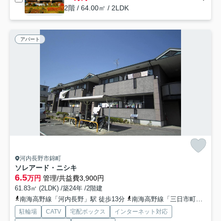
2階 / 64.00㎡ / 2LDK
アパート
河内長野市錦町
ソレアード・ニシキ
6.5
万円
管理/共益費3,900円
61.83㎡ (2LDK) /築24年 /2階建
南海高野線「河内長野」駅 徒歩13分
南海高野線「三日市町」駅 徒歩29分
駐輪場
CATV
宅配ボックス
インターネット対応