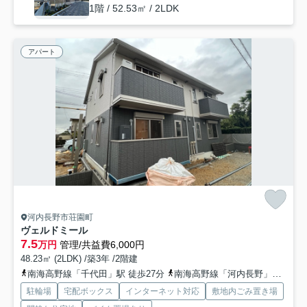
1階 / 52.53㎡ / 2LDK
アパート
河内長野市荘園町
ヴェルドミール
7.5
万円
管理/共益費6,000円
48.23㎡ (2LDK) /築3年 /2階建
南海高野線「千代田」駅 徒歩27分
南海高野線「河内長野」駅 徒歩35分
駐輪場
宅配ボックス
インターネット対応
敷地内ごみ置き場