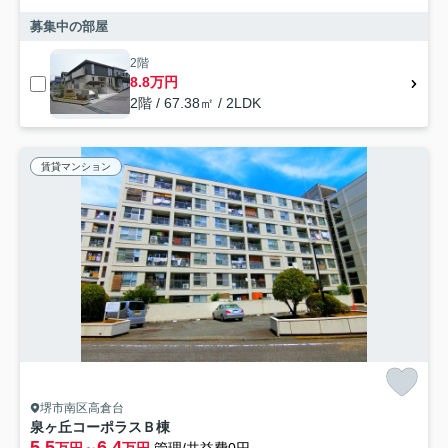
募集中の部屋
2階
8.8万円
2階 / 67.38㎡ / 2LDK
賃貸マンション
堺市南区高倉台
泉ヶ丘コーポラスＢ棟
5.5
6.4