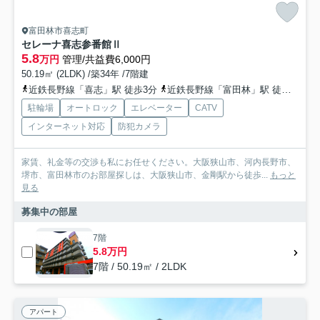
富田林市喜志町
セレーナ喜志参番館Ⅱ
5.8
万円
管理/共益費6,000円
50.19㎡ (2LDK) /築34年 /7階建
近鉄長野線「喜志」駅 徒歩3分
近鉄長野線「富田林」駅 徒歩32分
駐輪場
オートロック
エレベーター
CATV
インターネット対応
防犯カメラ
家賃、礼金等の交渉も私にお任せください。大阪狭山市、河内長野市、
堺市、富田林市のお部屋探しは、大阪狭山市、金剛駅から徒歩...
もっと
見る
募集中の部屋
7階
5.8万円
7階 / 50.19㎡ / 2LDK
アパート