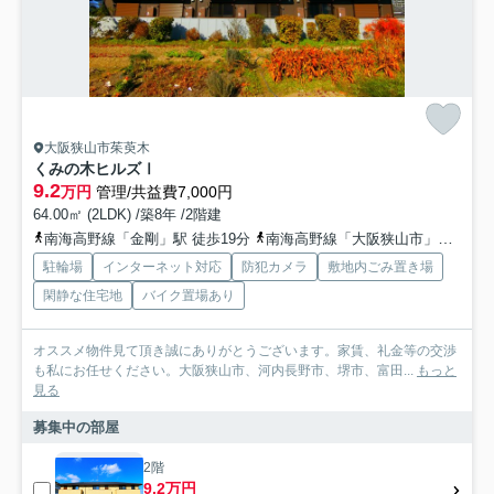
大阪狭山市茱萸木
くみの木ヒルズⅠ
9.2
万円
管理/共益費7,000円
64.00㎡ (2LDK) /築8年 /2階建
南海高野線「金剛」駅 徒歩19分
南海高野線「大阪狭山市」駅 徒歩31分
駐輪場
インターネット対応
防犯カメラ
敷地内ごみ置き場
閑静な住宅地
バイク置場あり
オススメ物件見て頂き誠にありがとうございます。家賃、礼金等の交渉
も私にお任せください。大阪狭山市、河内長野市、堺市、富田...
もっと
見る
募集中の部屋
2階
9.2万円