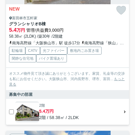
NEW
富田林市五軒家
グランシャリオB棟
5.4
万円
管理/共益費3,000円
58.38㎡ (2LDK) /築30年 /2階建
南海高野線「大阪狭山市」駅 徒歩17分
南海高野線「狭山」駅 徒歩20分
駐輪場
CATV
光ファイバー
敷地内ごみ置き場
閑静な住宅地
バイク置場あり
オススメ物件見て頂き誠にありがとうございます。家賃、礼金等の交渉
も私にお任せください。大阪狭山市、河内長野市、堺市、富田...
もっと
見る
募集中の部屋
2階
5.4万円
2階 / 58.38㎡ / 2LDK