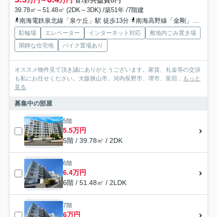
万円～
万円
管理/共益費0円
39.78㎡～51.48㎡ (2DK～3DK) /築51年 /7階建
南海電鉄泉北線「泉ケ丘」駅 徒歩13分
南海高野線「金剛」駅 徒歩55分
駐輪場
エレベーター
インターネット対応
敷地内ごみ置き場
閑静な住宅地
バイク置場あり
オススメ物件見て頂き誠にありがとうございます。家賃、礼金等の交渉
も私にお任せください。大阪狭山市、河内長野市、堺市、富田...
もっと
見る
募集中の部屋
5階
5.5万円
5階 / 39.78㎡ / 2DK
6階
6.4万円
6階 / 51.48㎡ / 2LDK
7階
6万円