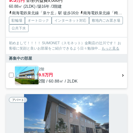
万円
管理/共益費5,000円
60.88㎡ (2LDK) /築16年 /3階建
南海電鉄泉北線「泉ケ丘」駅 徒歩16分
南海電鉄泉北線「栂・美木多」駅 徒歩35分
駐輪場
オートロック
インターネット対応
敷地内ごみ置き場
公共下水
初めまして！！！！ SUMONET（スモネット）金剛店の辻川です！ お
客様に笑顔と良いお部屋をご紹介できるよう日々勉強中...
もっと見る
募集中の部屋
2階
9.5万円
2階 / 60.88㎡ / 2LDK
アパート