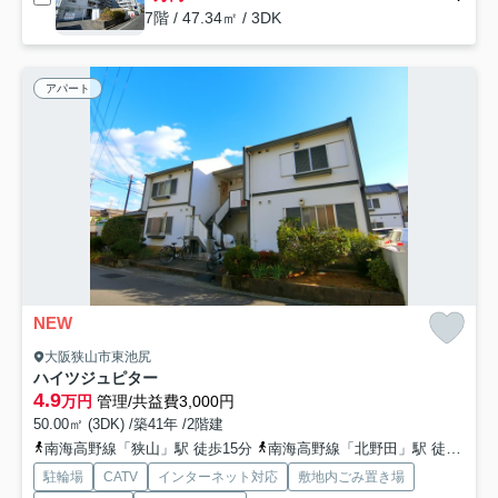
7階 / 47.34㎡ / 3DK
アパート
NEW
大阪狭山市東池尻
ハイツジュピター
4.9
万円
管理/共益費3,000円
50.00㎡ (3DK) /築41年 /2階建
南海高野線「狭山」駅 徒歩15分
南海高野線「北野田」駅 徒歩20分
駐輪場
CATV
インターネット対応
敷地内ごみ置き場