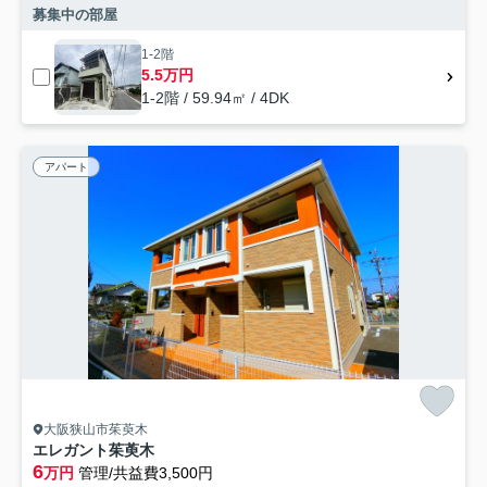
募集中の部屋
1-2階
5.5万円
1-2階 / 59.94㎡ / 4DK
アパート
大阪狭山市茱萸木
エレガント茱萸木
6
万円
管理/共益費3,500円