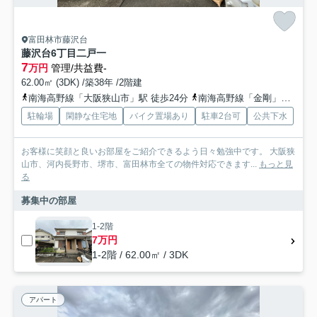
富田林市藤沢台
藤沢台6丁目二戸一
7
万円
管理/共益費-
62.00㎡ (3DK) /築38年 /2階建
南海高野線「大阪狭山市」駅 徒歩24分
南海高野線「金剛」駅 徒歩32分
駐輪場
閑静な住宅地
バイク置場あり
駐車2台可
公共下水
お客様に笑顔と良いお部屋をご紹介できるよう日々勉強中です。 大阪狭
山市、河内長野市、堺市、富田林市全ての物件対応できます...
もっと見
る
募集中の部屋
1-2階
7万円
1-2階 / 62.00㎡ / 3DK
アパート