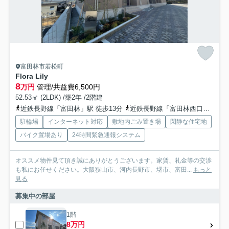
富田林市若松町
Flora Lily
8
万円
管理/共益費6,500円
52.53㎡ (2LDK) /築2年 /2階建
近鉄長野線「富田林」駅 徒歩13分
近鉄長野線「富田林西口」駅 徒歩20分
駐輪場
インターネット対応
敷地内ごみ置き場
閑静な住宅地
バイク置場あり
24時間緊急通報システム
オススメ物件見て頂き誠にありがとうございます。家賃、礼金等の交渉
も私にお任せください。大阪狭山市、河内長野市、堺市、富田...
もっと
見る
募集中の部屋
1階
8万円