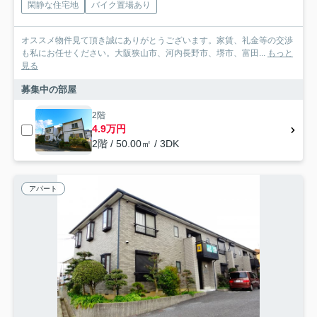
閑静な住宅地
バイク置場あり
オススメ物件見て頂き誠にありがとうございます。家賃、礼金等の交渉
も私にお任せください。大阪狭山市、河内長野市、堺市、富田...
もっと
見る
募集中の部屋
2階
4.9万円
2階 / 50.00㎡ / 3DK
アパート