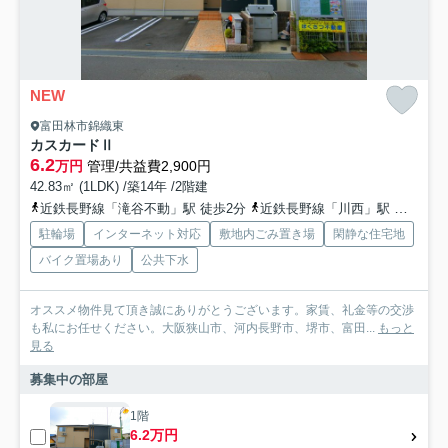
NEW
富田林市錦織東
カスカードⅡ
6.2
万円
管理/共益費2,900円
42.83㎡ (1LDK) /築14年 /2階建
近鉄長野線「滝谷不動」駅 徒歩2分
近鉄長野線「川西」駅 徒歩20分
駐輪場
インターネット対応
敷地内ごみ置き場
閑静な住宅地
バイク置場あり
公共下水
オススメ物件見て頂き誠にありがとうございます。家賃、礼金等の交渉
も私にお任せください。大阪狭山市、河内長野市、堺市、富田...
もっと
見る
募集中の部屋
1階
6.2万円