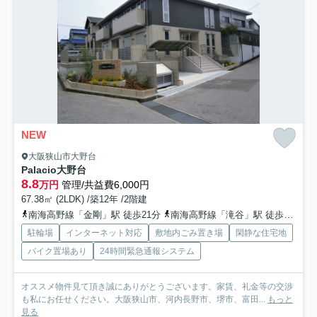
NEW
大阪狭山市大野台
Palacio大野台
8.8
万円
管理/共益費6,000円
67.38㎡ (2LDK) /築12年 /2階建
南海高野線「金剛」駅 徒歩21分
南海高野線「滝谷」駅 徒歩23分
駐輪場
インターネット対応
敷地内ごみ置き場
閑静な住宅地
バイク置場あり
24時間緊急通報システム
オススメ物件見て頂き誠にありがとうございます。家賃、礼金等の交渉
も私にお任せください。大阪狭山市、河内長野市、堺市、富田...
もっと
見る