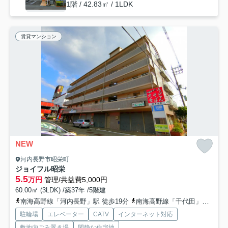
1階 / 42.83㎡ / 1LDK
賃貸マンション
NEW
河内長野市昭栄町
ジョイフル昭栄
5.5
万円
管理/共益費5,000円
60.00㎡ (3LDK) /築37年 /5階建
南海高野線「河内長野」駅 徒歩19分
南海高野線「千代田」駅 徒歩27分
駐輪場
エレベーター
CATV
インターネット対応
敷地内ごみ置き場
閑静な住宅地