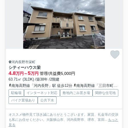
河内長野市栄町
シティーハウス栄
4.8
5
万円～
万円
管理/共益費5,000円
63.71㎡ (3LDK) /築38年 /2階建
南海高野線「河内長野」駅 徒歩12分
南海高野線「三日市町」駅 徒歩26分
駐輪場
インターネット対応
敷地内ごみ置き場
閑静な住宅地
バイク置場あり
公共下水
オススメ物件見て頂き誠にありがとうございます。家賃、礼金等の交渉
も私にお任せください。大阪狭山市、河内長野市、堺市、富田...
もっと
見る