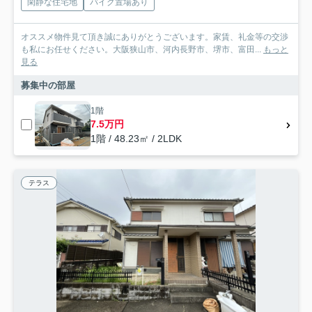
閑静な住宅地
バイク置場あり
オススメ物件見て頂き誠にありがとうございます。家賃、礼金等の交渉
も私にお任せください。大阪狭山市、河内長野市、堺市、富田...
もっと
見る
募集中の部屋
1階
7.5万円
1階 / 48.23㎡ / 2LDK
テラス