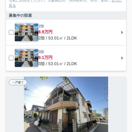
も私にお任せください。大阪狭山市、河内長野市、堺市、富田...
もっと
見る
募集中の部屋
2階
8.9万円
2階 / 53.01㎡ / 2LDK
3階
9.1万円
3階 / 53.01㎡ / 2LDK
一戸建て