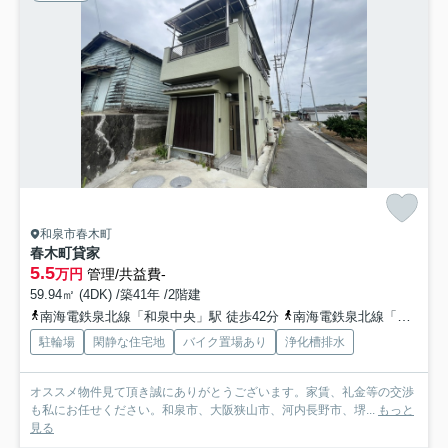
和泉市春木町
春木町貸家
5.5
万円
管理/共益費-
59.94㎡ (4DK) /築41年 /2階建
南海電鉄泉北線「和泉中央」駅 徒歩42分
南海電鉄泉北線「光明池」駅 徒歩72分
駐輪場
閑静な住宅地
バイク置場あり
浄化槽排水
オススメ物件見て頂き誠にありがとうございます。家賃、礼金等の交渉
も私にお任せください。和泉市、大阪狭山市、河内長野市、堺...
もっと
見る