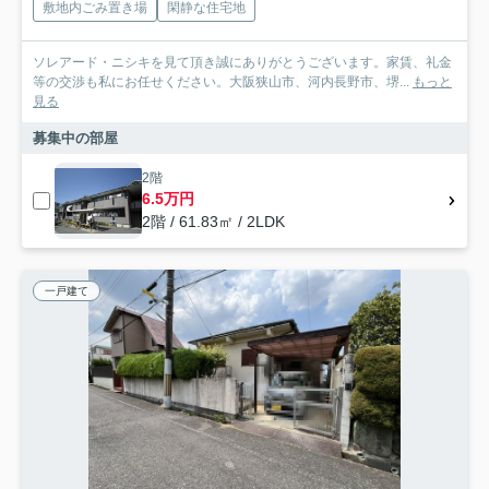
敷地内ごみ置き場
閑静な住宅地
ソレアード・ニシキを見て頂き誠にありがとうございます。家賃、礼金
等の交渉も私にお任せください。大阪狭山市、河内長野市、堺...
もっと
見る
募集中の部屋
2階
6.5万円
2階 / 61.83㎡ / 2LDK
一戸建て