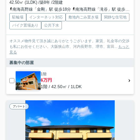
42.50㎡ (1LDK) /築8年 /2階建
南海高野線「金剛」駅 徒歩18分
南海高野線「滝谷」駅 徒歩22分
駐輪場
インターネット対応
敷地内ごみ置き場
閑静な住宅地
バイク置場あり
公共下水
オススメ物件見て頂き誠にありがとうございます。家賃、礼金等の交渉
も私にお任せください。大阪狭山市、河内長野市、堺市、富田...
もっと
見る
募集中の部屋
1階
6万円
1階 / 42.50㎡ / 1LDK
アパート