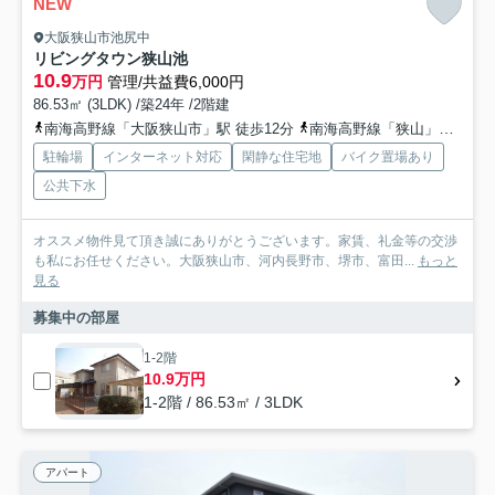
NEW
大阪狭山市池尻中
リビングタウン狭山池
10.9
万円
管理/共益費6,000円
86.53㎡ (3LDK) /築24年 /2階建
南海高野線「大阪狭山市」駅 徒歩12分
南海高野線「狭山」駅 徒歩12分
駐輪場
インターネット対応
閑静な住宅地
バイク置場あり
公共下水
オススメ物件見て頂き誠にありがとうございます。家賃、礼金等の交渉
も私にお任せください。大阪狭山市、河内長野市、堺市、富田...
もっと
見る
募集中の部屋
1-2階
10.9万円
1-2階 / 86.53㎡ / 3LDK
アパート