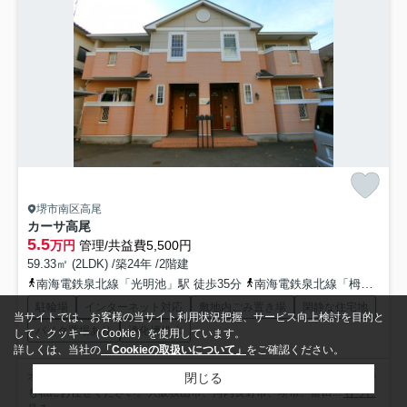
堺市南区高尾
カーサ高尾
5.5
万円
管理/共益費5,500円
59.33㎡ (2LDK) /築24年 /2階建
南海電鉄泉北線「光明池」駅 徒歩35分
南海電鉄泉北線「栂・美木多」駅 徒歩38分
駐輪場
インターネット対応
敷地内ごみ置き場
閑静な住宅地
当サイトでは、お客様の当サイト利用状況把握、サービス向上検討を目的と
バイク置場あり
浄化槽排水
して、クッキー（Cookie）を使用しています。
詳しくは、当社の
「Cookieの取扱いについて」
をご確認ください。
オススメ物件見て頂き誠にありがとうございます。家賃、礼金等の交渉
閉じる
も私にお任せください。大阪狭山市、河内長野市、堺市、富田...
もっと