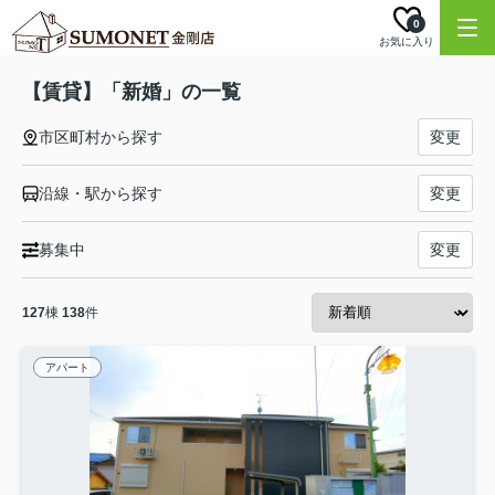
0
お気に入り
【賃貸】「新婚」の一覧
市区町村から探す
変更
沿線・駅から探す
変更
募集中
変更
127
棟
138
件
アパート