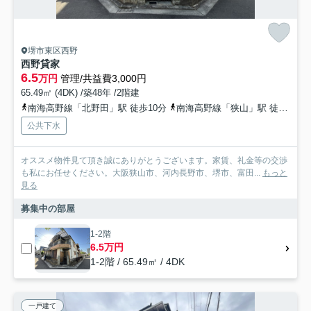
堺市東区西野
西野貸家
6.5
万円
管理/共益費3,000円
65.49㎡ (4DK) /築48年 /2階建
南海高野線「北野田」駅 徒歩10分
南海高野線「狭山」駅 徒歩17分
公共下水
オススメ物件見て頂き誠にありがとうございます。家賃、礼金等の交渉
も私にお任せください。大阪狭山市、河内長野市、堺市、富田...
もっと
見る
募集中の部屋
1-2階
6.5万円
1-2階 / 65.49㎡ / 4DK
一戸建て