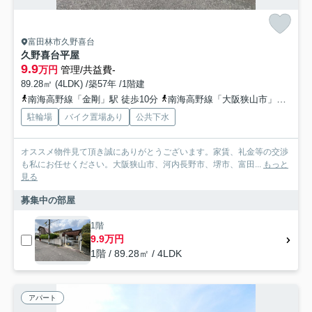
富田林市久野喜台
久野喜台平屋
9.9
万円
管理/共益費-
89.28㎡ (4LDK) /築57年 /1階建
南海高野線「金剛」駅 徒歩10分
南海高野線「大阪狭山市」駅 徒歩13分
駐輪場
バイク置場あり
公共下水
オススメ物件見て頂き誠にありがとうございます。家賃、礼金等の交渉
も私にお任せください。大阪狭山市、河内長野市、堺市、富田...
もっと
見る
募集中の部屋
1階
9.9万円
1階 / 89.28㎡ / 4LDK
アパート