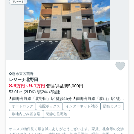
アパート
堺市東区西野
レジーナ北野田
8.9
9.1
万円～
万円
管理/共益費5,000円
53.01㎡ (2LDK) /築2年 /3階建
南海高野線「北野田」駅 徒歩15分
南海高野線「狭山」駅 徒歩23分
オートロック
宅配ボックス
インターネット対応
防犯カメラ
敷地内ごみ置き場
閑静な住宅地
オススメ物件見て頂き誠にありがとうございます。家賃、礼金等の交渉