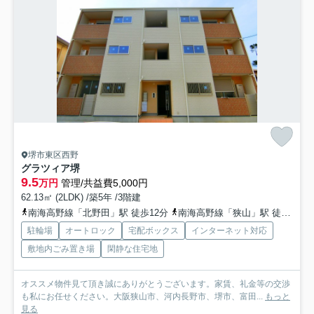
堺市東区西野
グラツィア堺
9.5
万円
管理/共益費5,000円
62.13㎡ (2LDK) /築5年 /3階建
南海高野線「北野田」駅 徒歩12分
南海高野線「狭山」駅 徒歩20分
駐輪場
オートロック
宅配ボックス
インターネット対応
敷地内ごみ置き場
閑静な住宅地
オススメ物件見て頂き誠にありがとうございます。家賃、礼金等の交渉
も私にお任せください。大阪狭山市、河内長野市、堺市、富田...
もっと
見る