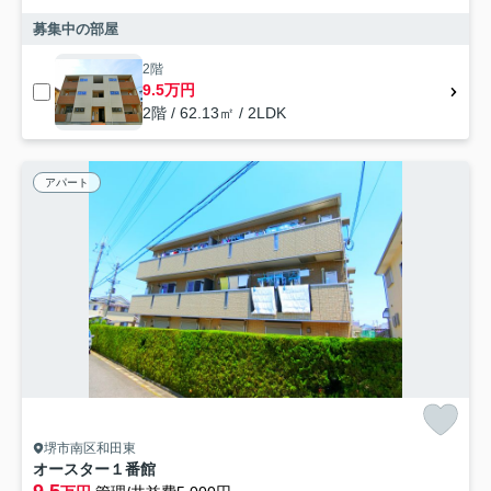
募集中の部屋
2階
9.5万円
2階 / 62.13㎡ / 2LDK
アパート
堺市南区和田東
オースター１番館
9.5