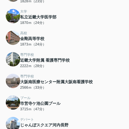
1828ｍ（23分）
大学
私立近畿大学医学部
1870ｍ（24分）
高校
金剛高等学校
1873ｍ（24分）
専門学校
近畿大学附属 看護専門学校
2222ｍ（28分）
専門学校
大阪南医療センター附属大阪南看護学校
2566ｍ（33分）
プール
市営寺ケ池公園プール
3715ｍ（47分）
デパート
じゃんぼスクエア河内長野