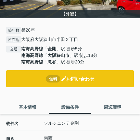
【外観】
築28年
築年数
大阪府大阪狭山市半田２丁目
所在地
南海高野線
「
金剛
」駅 徒歩5分
交通
南海高野線
「
大阪狭山市
」駅 徒歩18分
南海高野線
「
滝谷
」駅 徒歩20分
お問い合わせ
無料
基本情報
設備条件
周辺環境
ソルジェンテ金剛
物件名
南西
向き