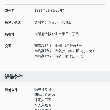
1998年3月(築28年)
築年月
賃貸マンション / 鉄骨造
種別 / 構造
大阪府
大阪狭山市
半田
２丁目
所在地
南海高野線
「
金剛
」駅 徒歩5分
交通
南海高野線
「
大阪狭山市
」駅 徒歩18分
南海高野線
「
滝谷
」駅 徒歩20分
設備条件
陽当り良好
設備条件
閑静な住宅地
保証人不要
２人入居可