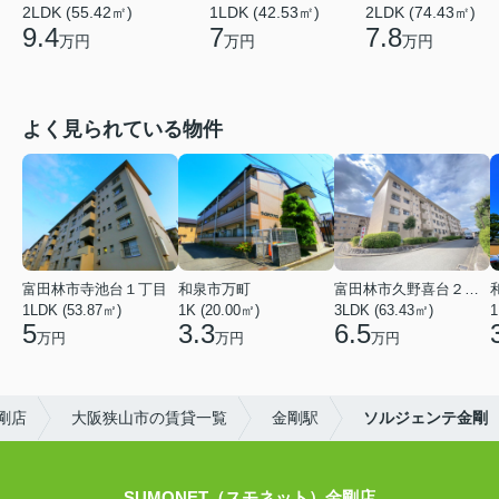
2LDK (55.42㎡)
1LDK (42.53㎡)
2LDK (74.43㎡)
9.4
7
7.8
万円
万円
万円
よく見られている物件
富田林市寺池台１丁目
和泉市万町
富田林市久野喜台２丁目
1LDK (53.87㎡)
1K (20.00㎡)
3LDK (63.43㎡)
1
5
3.3
6.5
万円
万円
万円
剛店
大阪狭山市の賃貸一覧
金剛駅
ソルジェンテ金剛
SUMONET（スモネット）金剛店