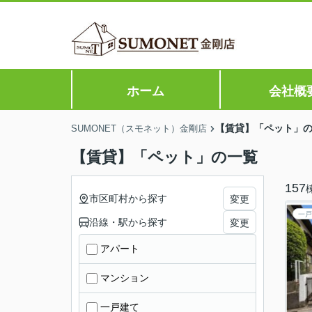
ホーム
会社概
【賃貸】「ペット」
SUMONET（スモネット）金剛店
【賃貸】「ペット」の一覧
157
市区町村から探す
変更
一戸
沿線・駅から探す
変更
アパート
マンション
一戸建て