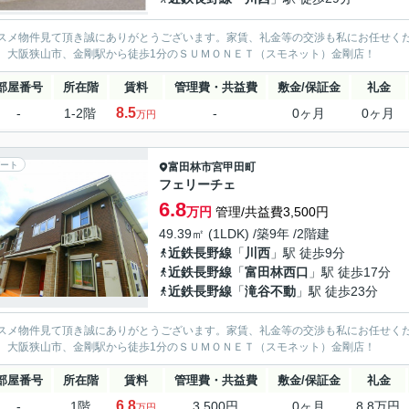
スメ物件見て頂き誠にありがとうございます。家賃、礼金等の交渉も私にお任せく
、大阪狭山市、金剛駅から徒歩1分のＳＵＭＯＮＥＴ（スモネット）金剛店！
部屋番号
所在階
賃料
管理費・共益費
敷金/保証金
礼金
8.5
-
1-2階
-
0ヶ月
0ヶ月
万円
ート
富田林市
宮甲田町
フェリーチェ
6.8
万円
管理/共益費3,500円
49.39㎡ (1LDK) /築9年 /2階建
近鉄長野線
「
川西
」駅 徒歩9分
近鉄長野線
「
富田林西口
」駅 徒歩17分
近鉄長野線
「
滝谷不動
」駅 徒歩23分
スメ物件見て頂き誠にありがとうございます。家賃、礼金等の交渉も私にお任せく
、大阪狭山市、金剛駅から徒歩1分のＳＵＭＯＮＥＴ（スモネット）金剛店！
部屋番号
所在階
賃料
管理費・共益費
敷金/保証金
礼金
6.8
-
1階
3,500円
0ヶ月
8.8万円
万円