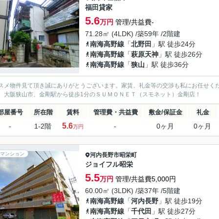
福田貸家
5.6
万円
管理/共益費-
71.28㎡ (4LDK) /築59年 /2階建
南海高野線
「
北野田
」駅 徒歩24分
南海高野線
「
萩原天神
」駅 徒歩26分
南海高野線
「
狭山
」駅 徒歩36分
スメ物件見て頂き誠にありがとうございます。家賃、礼金等の交渉も私にお任せく
、大阪狭山市、金剛駅から徒歩1分のＳＵＭＯＮＥＴ（スモネット）金剛店！
部屋番号
所在階
賃料
管理費・共益費
敷金/保証金
礼金
5.6
-
1-2階
-
0ヶ月
0ヶ月
万円
マンション
河内長野市
昭栄町
ジョイフル昭栄
5.5
万円
管理/共益費5,000円
60.00㎡ (3LDK) /築37年 /5階建
南海高野線
「
河内長野
」駅 徒歩19分
南海高野線
「
千代田
」駅 徒歩27分