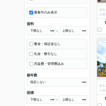
オス
募集中のみ表示
しは
賃料
～
アパ
敷金・保証金なし
礼金・敷引なし
共益費・管理費込み
築年数
オス
しは
面積
～