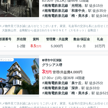
83.00㎡ (4LDK) /築46年 /2階建
南海電鉄泉北線
「
光明池
」駅 徒歩15分
南海電鉄泉北線
「
和泉中央
」駅 徒歩35分
南海電鉄泉北線
「
栂・美木多
」駅 徒歩34
スメ物件見て頂き誠にありがとうございます。家賃、礼金等の交渉も私にお任せく
、大阪狭山市、金剛駅から徒歩1分のＳＵＭＯＮＥＴ（スモネット）金剛店！
部屋番号
所在階
賃料
管理費・共益費
敷金/保証金
礼金
8.5
-
1-2階
5,000円
0ヶ月
10万円
万円
マンション
堺市中区
深阪
グラシアス堺
3
万円
管理/共益費4,000円
17.00㎡ (1R) /築36年 /4階建
南海電鉄泉北線
「
泉ケ丘
」駅 徒歩25分
南海電鉄泉北線
「
深井
」駅 徒歩33分
南海電鉄泉北線
「
栂・美木多
」駅 徒歩52
スメ物件見て頂き誠にありがとうございます。家賃、礼金等の交渉も私にお任せく
、大阪狭山市、金剛駅から徒歩1分のＳＵＭＯＮＥＴ（スモネット）金剛店！