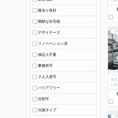
陽当り良好
閑静な住宅地
デザイナーズ
一戸
リノベーション済
保証人不要
事務所可
２人入居可
オス
しは
バリアフリー
分割可
分譲タイプ
一戸