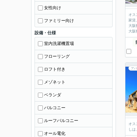
女性向け
オス
ファミリー向け
家賃
大阪
大阪
設備・仕様
室内洗濯機置場
フローリング
ロフト付き
アパ
メゾネット
ベランダ
バルコニー
ルーフバルコニー
オス
しは
オール電化