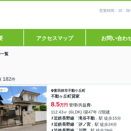
営業時間：10：0
要
アクセスマップ
お問い合わ
の一覧
182
棟
件
建て
富田林市
不動ケ丘町
不動ヶ丘町貸家
8.5
万円
管理/共益費-
112.43㎡ (6LDK) /築47年 /2階建
近鉄長野線
「
滝谷不動
」駅 徒歩15分
近鉄長野線
「
汐ノ宮
」駅 徒歩24分
近鉄長野線
「
川西
」駅 徒歩29分