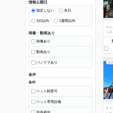
情報公開日
指定しない
本日
3日以内
1週間以内
オス
しは
画像・動画あり
画像あり
動画あり
パノラマあり
賃貸
条件
条件
ペット飼育可
ペット専用設備
オス
楽器相談
しは