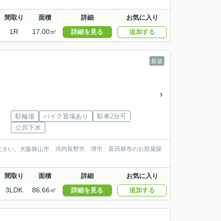
間取り
面積
詳細
お気に入り
1R
17.00㎡
詳細を見る
追加する
新築
駐輪場
バイク置場あり
駐車2台可
公共下水
ださい。大阪狭山市、河内長野市、堺市、富田林市のお部屋探
間取り
面積
詳細
お気に入り
3LDK
86.66㎡
詳細を見る
追加する