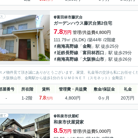
ス
富田林市
藤沢台
ガーデンハウス藤沢台第2住宅
7.8
万円
管理/共益費4,800円
111.79㎡ (5LDK) /築44年 /2階建
南海高野線
「
金剛
」駅 徒歩25分
近鉄長野線
「
富田林西口
」駅 徒歩29分
南海高野線
「
大阪狭山市
」駅 徒歩26分
スメ物件見て頂き誠にありがとうございます。家賃、礼金等の交渉も私にお任せく
、大阪狭山市、金剛駅から徒歩1分のＳＵＭＯＮＥＴ（スモネット）金剛店！
部屋番号
所在階
賃料
管理費・共益費
敷金/保証金
礼金
7.8
-
1-2階
4,800円
0ヶ月
20万円
万円
建て
和泉市
伏屋町
和泉市伏屋貸家
8.5
万円
管理/共益費5,000円