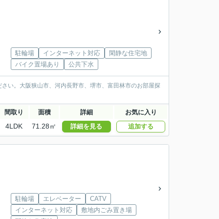
駐輪場
インターネット対応
閑静な住宅地
バイク置場あり
公共下水
ださい。大阪狭山市、河内長野市、堺市、富田林市のお部屋探
間取り
面積
詳細
お気に入り
4LDK
71.28㎡
詳細を見る
追加する
駐輪場
エレベーター
CATV
インターネット対応
敷地内ごみ置き場