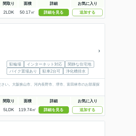
間取り
面積
詳細
お気に入り
2LDK
50.17㎡
詳細を見る
追加する
駐輪場
インターネット対応
閑静な住宅地
バイク置場あり
駐車2台可
浄化槽排水
ださい。大阪狭山市、河内長野市、堺市、富田林市のお部屋探
間取り
面積
詳細
お気に入り
5LDK
119.74㎡
詳細を見る
追加する