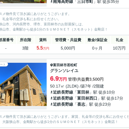
南海高野線
「
三日市町
」駅 徒歩35分
スメ物件見て頂き誠にありがとうございます。
、礼金等の交渉も私にお任せください。
狭山市、河内長野市、堺市、富田林市のお部屋探しは、
狭山市、金剛駅から徒歩1分のＳＵＭＯＮＥＴ（スモネット）金剛店！
部屋番号
所在階
賃料
管理費・共益費
敷金/保証金
礼金
5.5
-
3階
5,000円
0ヶ月
10万円
万円
ート
富田林市
若松町
グランソレイユ
6.9
万円
管理/共益費3,500円
50.17㎡ (2LDK) /築7年 /2階建
近鉄長野線
「
富田林
」駅 徒歩10分
近鉄長野線
「
富田林西口
」駅 徒歩17分
近鉄長野線
「
喜志
」駅 徒歩23分
スメ物件見て頂き誠にありがとうございます。家賃、礼金等の交渉も私にお任せく
、大阪狭山市、金剛駅から徒歩1分のＳＵＭＯＮＥＴ（スモネット）金剛店！