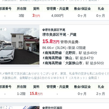
部屋番号
所在階
賃料
管理費・共益費
敷金/保証金
礼金
3
-
3階
4,000円
0ヶ月
0ヶ月
万円
建て
堺市美原区
平尾
堺市美原区平尾・戸建
15.8
万円
管理/共益費-
86.66㎡ (3LDK) /新築 /2階建
南海高野線
「
北野田
」駅 徒歩40分
南海高野線
「
狭山
」駅 徒歩47分
南海高野線
「
大阪狭山市
」駅 徒歩50分
スメ物件見て頂き誠にありがとうございます。家賃、礼金等の交渉も私にお任せく
、大阪狭山市、金剛駅から徒歩1分のＳＵＭＯＮＥＴ（スモネット）金剛店！
部屋番号
所在階
賃料
管理費・共益費
敷金/保証金
礼金
15.8
-
1-2階
-
0ヶ月
2ヶ月
万円
建て
堺市中区
福田