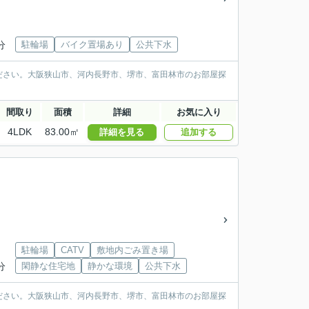
分
駐輪場
バイク置場あり
公共下水
ださい。大阪狭山市、河内長野市、堺市、富田林市のお部屋探
間取り
面積
詳細
お気に入り
4LDK
83.00㎡
詳細を見る
追加する
駐輪場
CATV
敷地内ごみ置き場
分
閑静な住宅地
静かな環境
公共下水
ださい。大阪狭山市、河内長野市、堺市、富田林市のお部屋探