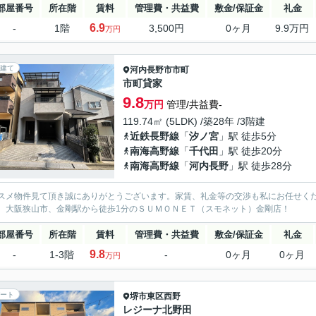
部屋番号
所在階
賃料
管理費・共益費
敷金/保証金
礼金
6.9
-
1階
3,500円
0ヶ月
9.9万円
万円
建て
河内長野市
市町
市町貸家
9.8
万円
管理/共益費-
119.74㎡ (5LDK) /築28年 /3階建
近鉄長野線
「
汐ノ宮
」駅 徒歩5分
南海高野線
「
千代田
」駅 徒歩20分
南海高野線
「
河内長野
」駅 徒歩28分
スメ物件見て頂き誠にありがとうございます。家賃、礼金等の交渉も私にお任せく
、大阪狭山市、金剛駅から徒歩1分のＳＵＭＯＮＥＴ（スモネット）金剛店！
部屋番号
所在階
賃料
管理費・共益費
敷金/保証金
礼金
9.8
-
1-3階
-
0ヶ月
0ヶ月
万円
ート
堺市東区
西野
レジーナ北野田