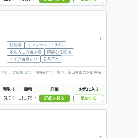
駐輪場
インターネット対応
敷地内ごみ置き場
閑静な住宅地
バイク置場あり
公共下水
ださい。大阪狭山市、河内長野市、堺市、富田林市のお部屋探
間取り
面積
詳細
お気に入り
5LDK
111.79㎡
詳細を見る
追加する