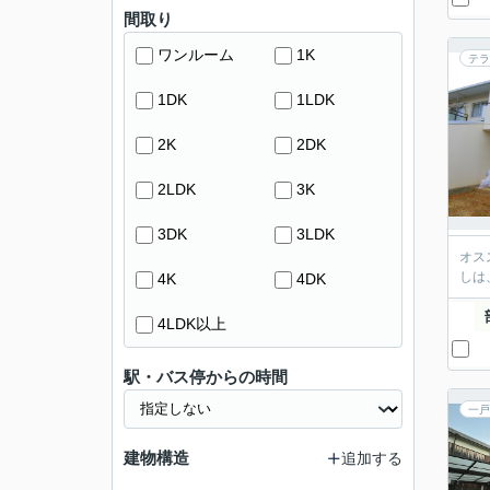
間取り
ワンルーム
1K
テラ
1DK
1LDK
2K
2DK
2LDK
3K
3DK
3LDK
オス
しは
4K
4DK
4LDK以上
駅・バス停からの時間
一戸
建物構造
追加する