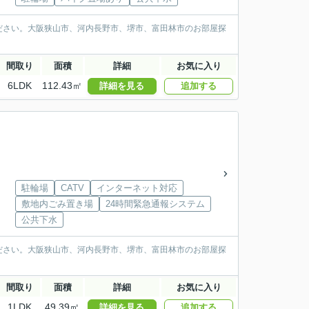
ださい。大阪狭山市、河内長野市、堺市、富田林市のお部屋探
間取り
面積
詳細
お気に入り
6LDK
112.43㎡
詳細を見る
追加する
駐輪場
CATV
インターネット対応
敷地内ごみ置き場
24時間緊急通報システム
公共下水
ださい。大阪狭山市、河内長野市、堺市、富田林市のお部屋探
間取り
面積
詳細
お気に入り
1LDK
49.39㎡
詳細を見る
追加する