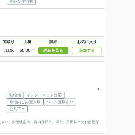
閑静な住宅地
間取り
面積
詳細
お気に入り
3LDK
60.00㎡
詳細を見る
追加する
駐輪場
インターネット対応
敷地内ごみ置き場
バイク置場あり
公共下水
ださい。大阪狭山市、河内長野市、堺市、富田林市のお部屋探