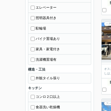
エレベーター
照明器具付き
一戸
駐輪場
バイク置場あり
家具・家電付き
洗濯機置場有
オス
構造・工法
しは
外観タイル張り
キッチン
コンロ２口以上
アパ
食器洗い乾燥機