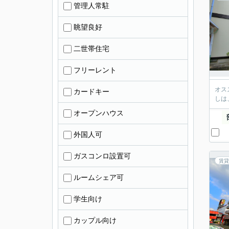
管理人常駐
眺望良好
二世帯住宅
フリーレント
オス
カードキー
しは
オープンハウス
外国人可
ガスコンロ設置可
賃貸
ルームシェア可
学生向け
カップル向け