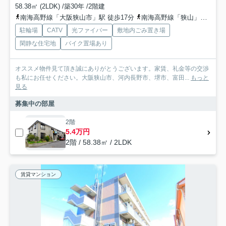
58.38㎡ (2LDK) /築30年 /2階建
南海高野線「大阪狭山市」駅 徒歩17分
南海高野線「狭山」駅 徒歩20分
駐輪場
CATV
光ファイバー
敷地内ごみ置き場
閑静な住宅地
バイク置場あり
オススメ物件見て頂き誠にありがとうございます。家賃、礼金等の交渉
も私にお任せください。大阪狭山市、河内長野市、堺市、富田...
もっと
見る
募集中の部屋
2階
5.4万円
2階 / 58.38㎡ / 2LDK
賃貸マンション