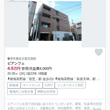
堺市東区日置荘西町
ビアンフェ
4.5
万円
管理/共益費4,000円
25.05㎡ (1K) /築23年 /4階建
南海高野線「初芝」駅 徒歩2分
南海高野線「萩原天神」駅 徒歩13分
駐輪場
オートロック
CATV
インターネット対応
敷地内ごみ置き場
閑静な住宅地
ビアンフェを見て頂き誠にありがとうございます。家賃、礼金等の交渉
も私にお任せください。大阪狭山市、河内長野市、堺市、富田...
もっと