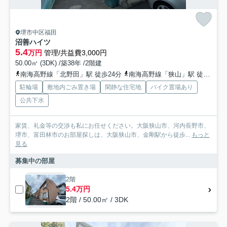
堺市中区福田
沼善ハイツ
5.4
万円
管理/共益費3,000円
50.00㎡ (3DK) /築38年 /2階建
南海高野線「北野田」駅 徒歩24分
南海高野線「狭山」駅 徒歩34分
駐輪場
敷地内ごみ置き場
閑静な住宅地
バイク置場あり
公共下水
家賃、礼金等の交渉も私にお任せください。大阪狭山市、河内長野市、
堺市、富田林市のお部屋探しは、大阪狭山市、金剛駅から徒歩...
もっと
見る
募集中の部屋
2階
5.4万円
2階 / 50.00㎡ / 3DK