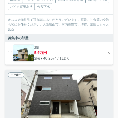
バイク置場あり
公共下水
オススメ物件見て頂き誠にありがとうございます。家賃、礼金等の交渉
も私にお任せください。大阪狭山市、河内長野市、堺市、富田...
もっと
見る
募集中の部屋
2階
5.9万円
2階 / 40.25㎡ / 1LDK
一戸建て