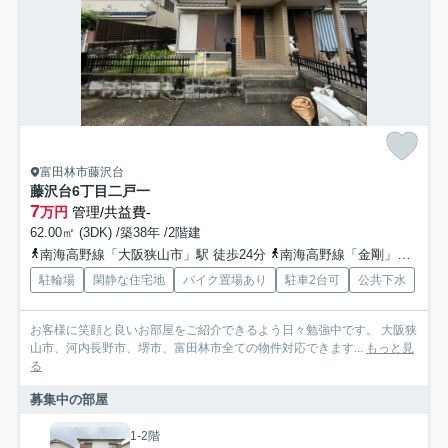
富田林市藤沢台
藤沢台6丁目二戸一
7
万円
管理/共益費-
62.00㎡ (3DK) /築38年 /2階建
南海高野線「大阪狭山市」駅 徒歩24分
南海高野線「金剛」駅 徒歩32分
駐輪場
閑静な住宅地
バイク置場あり
駐車2台可
公共下水
お客様に笑顔と良いお部屋をご紹介できるよう日々勉強中です。 大阪狭
山市、河内長野市、堺市、富田林市全ての物件対応できます...
もっと見
る
募集中の部屋
1-2階