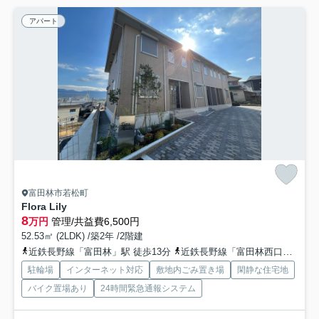
アパート
富田林市若松町
Flora Lily
8
万円
管理/共益費6,500円
52.53㎡ (2LDK) /築2年 /2階建
近鉄長野線「富田林」駅 徒歩13分
近鉄長野線「富田林西口」駅 徒歩20分
駐輪場
インターネット対応
敷地内ごみ置き場
閑静な住宅地
バイク置場あり
24時間緊急通報システム