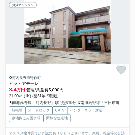
賃貸マンション
河内長野市野作町
ビラ・アモーレ
3.4
万円
管理/共益費5,000円
21.00㎡ (1K) /築31年 /3階建
南海高野線「河内長野」駅 徒歩19分
南海高野線「三日市町」駅 徒歩35分
駐輪場
オートロック
CATV
インターネット対応
敷地内ごみ置き場
閑静な住宅地
オススメ物件見て頂き誠にありがとうございます。家賃、礼金等の交渉