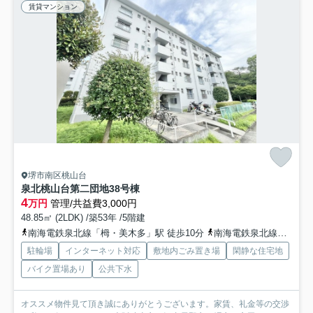
賃貸マンション
堺市南区桃山台
泉北桃山台第二団地38号棟
4
万円
管理/共益費3,000円
48.85㎡ (2LDK) /築53年 /5階建
南海電鉄泉北線「栂・美木多」駅 徒歩10分
南海電鉄泉北線「泉ケ丘」駅 徒歩30分
駐輪場
インターネット対応
敷地内ごみ置き場
閑静な住宅地
バイク置場あり
公共下水
オススメ物件見て頂き誠にありがとうございます。家賃、礼金等の交渉