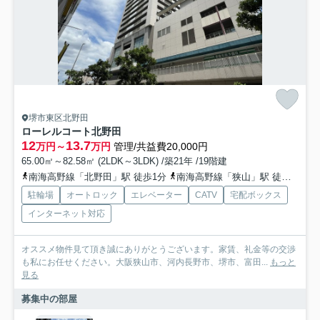
堺市東区北野田
ローレルコート北野田
12
13.7
万円～
万円
管理/共益費20,000円
65.00㎡～82.58㎡ (2LDK～3LDK) /築21年 /19階建
南海高野線「北野田」駅 徒歩1分
南海高野線「狭山」駅 徒歩17分
駐輪場
オートロック
エレベーター
CATV
宅配ボックス
インターネット対応
オススメ物件見て頂き誠にありがとうございます。家賃、礼金等の交渉
も私にお任せください。大阪狭山市、河内長野市、堺市、富田...
もっと
見る
募集中の部屋