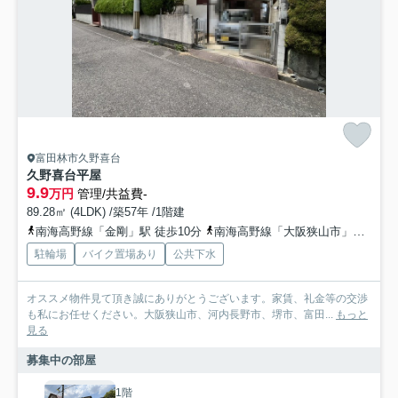
富田林市久野喜台
久野喜台平屋
9.9
万円
管理/共益費-
89.28㎡ (4LDK) /築57年 /1階建
南海高野線「金剛」駅 徒歩10分
南海高野線「大阪狭山市」駅 徒歩13分
駐輪場
バイク置場あり
公共下水
オススメ物件見て頂き誠にありがとうございます。家賃、礼金等の交渉
も私にお任せください。大阪狭山市、河内長野市、堺市、富田...
もっと
見る
募集中の部屋
1階