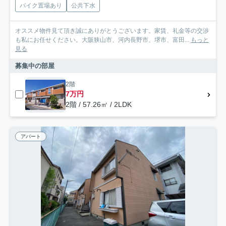
バイク置場あり
公共下水
オススメ物件見て頂き誠にありがとうございます。家賃、礼金等の交渉
も私にお任せください。大阪狭山市、河内長野市、堺市、富田...
もっと
見る
募集中の部屋
2階
7万円
2階 / 57.26㎡ / 2LDK
アパート