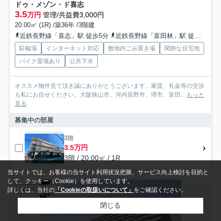
ドゥ・メゾン・ド喜志
3.5
万円
管理/共益費3,000円
20.00㎡ (1R) /築36年 /3階建
近鉄長野線「喜志」駅 徒歩5分
近鉄長野線「富田林」駅 徒歩34分
駐輪場
インターネット対応
敷地内ごみ置き場
閑静な住宅地
バイク置場あり
公共下水
オススメ物件見て頂き誠にありがとうございます。家賃、礼金等の交渉
も私にお任せください。大阪狭山市、河内長野市、堺市、富田...
もっと
見る
募集中の部屋
3階
3.5万円
3階 / 20.00㎡ / 1R
当サイトでは、お客様の当サイト利用状況把握、サービス向上検討を目的と
して、クッキー（Cookie）を使用しています。
賃貸マンション
詳しくは、当社の
「Cookieの取扱いについて」
をご確認ください。
閉じる