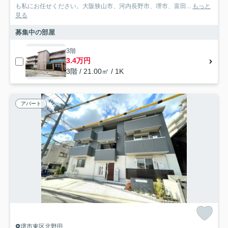
も私にお任せください。大阪狭山市、河内長野市、堺市、富田...
もっと
見る
募集中の部屋
3階
3.4万円
3階 / 21.00㎡ / 1K
アパート
堺市東区北野田