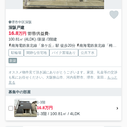
堺市中区深阪
深阪戸建
16.8
万円
管理/共益費-
100.81㎡ (4LDK) /新築 /3階建
南海電鉄泉北線「泉ケ丘」駅 徒歩20分
南海電鉄泉北線「栂・美木多」駅 徒歩49分
駐輪場
閑静な住宅地
バイク置場あり
公共下水
新築
オススメ物件見て頂き誠にありがとうございます。家賃、礼金等の交渉
も私にお任せください。大阪狭山市、河内長野市、堺市、富田...
もっと
見る
募集中の部屋
1-3階
16.8万円
1-3階 / 100.81㎡ / 4LDK