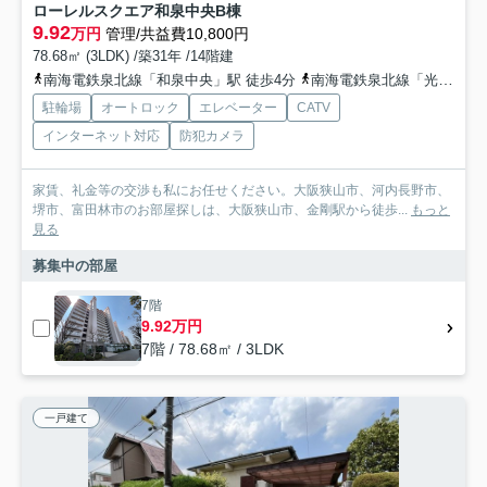
ローレルスクエア和泉中央B棟
9.92
万円
管理/共益費10,800円
78.68㎡ (3LDK) /築31年 /14階建
南海電鉄泉北線「和泉中央」駅 徒歩4分
南海電鉄泉北線「光明池」駅 徒歩35分
駐輪場
オートロック
エレベーター
CATV
インターネット対応
防犯カメラ
家賃、礼金等の交渉も私にお任せください。大阪狭山市、河内長野市、
堺市、富田林市のお部屋探しは、大阪狭山市、金剛駅から徒歩...
もっと
見る
募集中の部屋
7階
9.92万円
7階 / 78.68㎡ / 3LDK
一戸建て