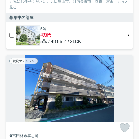
も私にお任せください。大阪狭山市、河内長野市、堺市、富田...
もっと
見る
募集中の部屋
5階
4万円
5階 / 48.85㎡ / 2LDK
賃貸マンション
富田林市喜志町