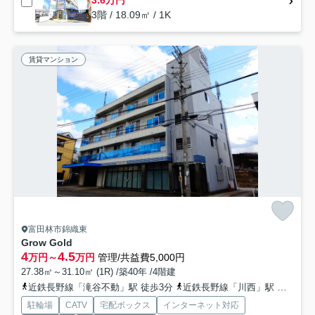
3.6万円
3階 / 18.09㎡ / 1K
賃貸マンション
富田林市錦織東
Grow Gold
4
4.5
万円～
万円
管理/共益費5,000円
27.38㎡～31.10㎡ (1R) /築40年 /4階建
近鉄長野線「滝谷不動」駅 徒歩3分
近鉄長野線「川西」駅 徒歩18分
駐輪場
CATV
宅配ボックス
インターネット対応