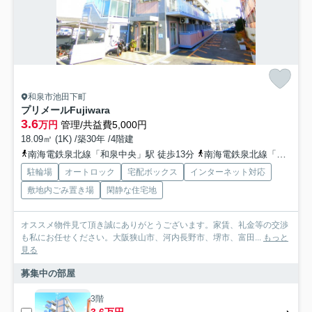
和泉市池田下町
プリメールFujiwara
3.6
万円
管理/共益費5,000円
18.09㎡ (1K) /築30年 /4階建
南海電鉄泉北線「和泉中央」駅 徒歩13分
南海電鉄泉北線「光明池」駅 徒歩25分
駐輪場
オートロック
宅配ボックス
インターネット対応
敷地内ごみ置き場
閑静な住宅地
オススメ物件見て頂き誠にありがとうございます。家賃、礼金等の交渉
も私にお任せください。大阪狭山市、河内長野市、堺市、富田...
もっと
見る
募集中の部屋
3階