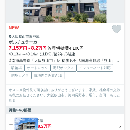
NEW
大阪狭山市東池尻
ポルチュラーカ
7.15
8.2
万円～
万円
管理/共益費4,100円
40.13㎡～40.14㎡ (1LDK) /築2年 /3階建
南海高野線「大阪狭山市」駅 徒歩10分
南海高野線「狭山」駅 徒歩16分
駐輪場
オートロック
宅配ボックス
インターネット対応
防犯カメラ
敷地内ごみ置き場
オススメ物件見て頂き誠にありがとうございます。家賃、礼金等の交渉
も私にお任せください。大阪狭山市、河内長野市、堺市、富田...
もっと
見る
募集中の部屋
2階
8.2万円