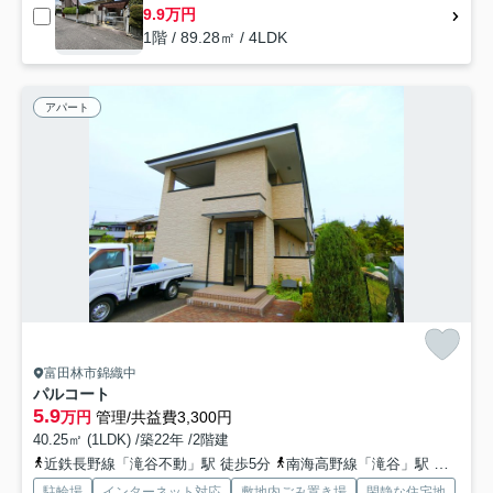
9.9万円
1階 / 89.28㎡ / 4LDK
アパート
富田林市錦織中
パルコート
5.9
万円
管理/共益費3,300円
40.25㎡ (1LDK) /築22年 /2階建
近鉄長野線「滝谷不動」駅 徒歩5分
南海高野線「滝谷」駅 徒歩30分
駐輪場
インターネット対応
敷地内ごみ置き場
閑静な住宅地