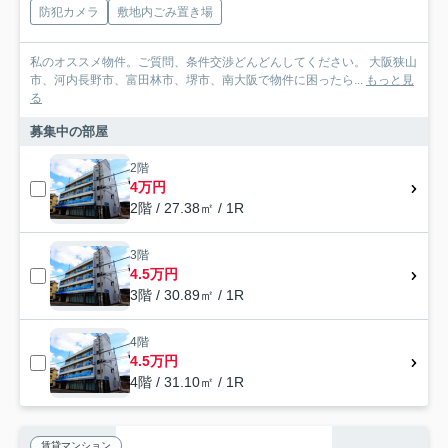
防犯カメラ
敷地内ごみ置き場
私のオススメ物件。ご質問、条件交渉どんどんしてください。 大阪狭山
市、河内長野市、富田林市、堺市、南大阪で物件に困ったら...
もっと見
る
募集中の部屋
2階
4万円
2階 / 27.38㎡ / 1R
3階
4.5万円
3階 / 30.89㎡ / 1R
4階
4.5万円
4階 / 31.10㎡ / 1R
賃貸マンション