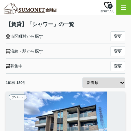
0
お気に入り
【賃貸】「シャワー」の一覧
市区町村から探す
変更
沿線・駅から探す
変更
募集中
変更
161
棟
180
件
アパート