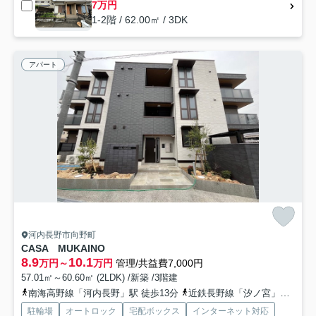
7万円
1-2階 / 62.00㎡ / 3DK
アパート
河内長野市向野町
CASA MUKAINO
8.9
10.1
万円～
万円
管理/共益費7,000円
57.01㎡～60.60㎡ (2LDK) /新築 /3階建
南海高野線「河内長野」駅 徒歩13分
近鉄長野線「汐ノ宮」駅 徒歩15分
駐輪場
オートロック
宅配ボックス
インターネット対応