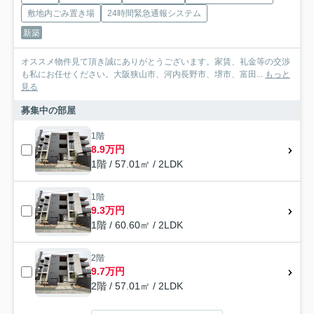
敷地内ごみ置き場
24時間緊急通報システム
新築
オススメ物件見て頂き誠にありがとうございます。家賃、礼金等の交渉
も私にお任せください。大阪狭山市、河内長野市、堺市、富田...
もっと
見る
募集中の部屋
1階
8.9万円
1階 / 57.01㎡ / 2LDK
1階
9.3万円
1階 / 60.60㎡ / 2LDK
2階
9.7万円
2階 / 57.01㎡ / 2LDK