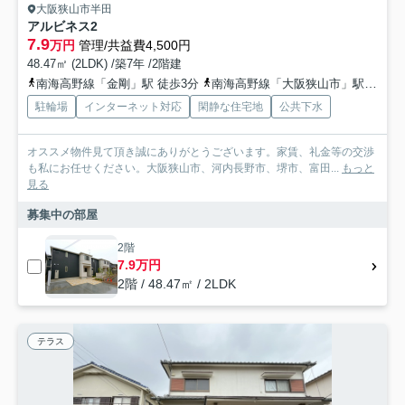
大阪狭山市半田
アルビネス2
7.9
万円
管理/共益費4,500円
48.47㎡ (2LDK) /築7年 /2階建
南海高野線「金剛」駅 徒歩3分
南海高野線「大阪狭山市」駅 徒歩15分
駐輪場
インターネット対応
閑静な住宅地
公共下水
オススメ物件見て頂き誠にありがとうございます。家賃、礼金等の交渉
も私にお任せください。大阪狭山市、河内長野市、堺市、富田...
もっと
見る
募集中の部屋
2階
7.9万円
2階 / 48.47㎡ / 2LDK
テラス