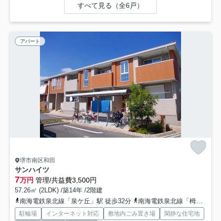
すべて見る（全6戸）
アパート
堺市南区和田
サンハイツ
7
万円
管理/共益費3,500円
57.26㎡ (2LDK) /築14年 /2階建
南海電鉄泉北線「泉ケ丘」駅 徒歩32分
南海電鉄泉北線「栂・美木多」駅 徒歩40分
駐輪場
インターネット対応
敷地内ごみ置き場
閑静な住宅地