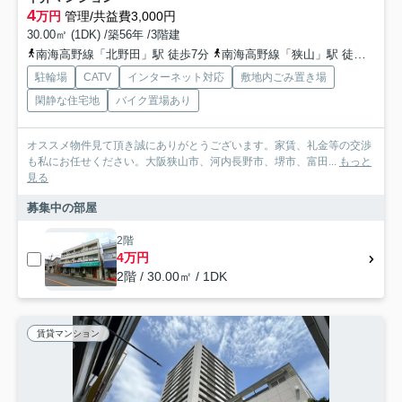
4
万円
管理/共益費3,000円
30.00㎡ (1DK) /築56年 /3階建
南海高野線「北野田」駅 徒歩7分
南海高野線「狭山」駅 徒歩20分
駐輪場
CATV
インターネット対応
敷地内ごみ置き場
閑静な住宅地
バイク置場あり
オススメ物件見て頂き誠にありがとうございます。家賃、礼金等の交渉
も私にお任せください。大阪狭山市、河内長野市、堺市、富田...
もっと
見る
募集中の部屋
2階
4万円
2階 / 30.00㎡ / 1DK
賃貸マンション