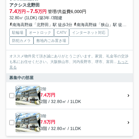
アクシス北野田
7.4
7.5
万円～
万円
管理/共益費6,000円
32.80㎡ (1LDK) /築3年 /3階建
南海高野線「北野田」駅 徒歩3分
南海高野線「狭山」駅 徒歩14分
駐輪場
オートロック
CATV
インターネット対応
防犯カメラ
敷地内ごみ置き場
オススメ物件見て頂き誠にありがとうございます。家賃、礼金等の交渉
も私にお任せください。大阪狭山市、河内長野市、堺市、富田...
もっと
見る
募集中の部屋
2階
7.4万円
2階 / 32.80㎡ / 1LDK
3階
7.5万円
3階 / 32.80㎡ / 1LDK