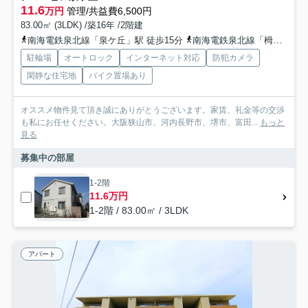
11.6
万円
管理/共益費6,500円
83.00㎡ (3LDK) /築16年 /2階建
南海電鉄泉北線「泉ケ丘」駅 徒歩15分
南海電鉄泉北線「栂・美木多」駅 徒歩42分
駐輪場
オートロック
インターネット対応
防犯カメラ
閑静な住宅地
バイク置場あり
オススメ物件見て頂き誠にありがとうございます。家賃、礼金等の交渉
も私にお任せください。大阪狭山市、河内長野市、堺市、富田...
もっと
見る
募集中の部屋
1-2階
11.6万円
1-2階 / 83.00㎡ / 3LDK
アパート