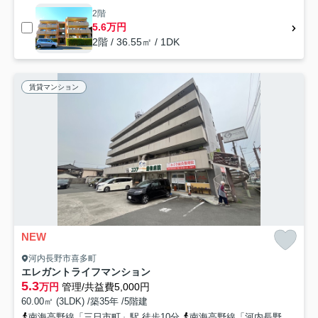
2階
5.6万円
2階 / 36.55㎡ / 1DK
賃貸マンション
NEW
河内長野市喜多町
エレガントライフマンション
5.3
万円
管理/共益費5,000円
60.00㎡ (3LDK) /築35年 /5階建
南海高野線「三日市町」駅 徒歩10分
南海高野線「河内長野」駅 徒歩15分