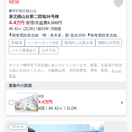
NEW
堺市南区桃山台
泉北桃山台第二団地36号棟
4.4
万円
管理/共益費4,000円
46.42㎡ (2LDK) /築53年 /5階建
南海電鉄泉北線「栂・美木多」駅 徒歩10分
南海電鉄泉北線「泉ケ丘」駅 徒歩30分
駐輪場
インターネット対応
敷地内ごみ置き場
閑静な住宅地
バイク置場あり
公共下水
オススメ物件見て頂き誠にありがとうございます。家賃、礼金等の交渉
も私にお任せください。大阪狭山市、河内長野市、堺市、富田...
もっと
見る
募集中の部屋
4階
4.4万円
4階 / 46.42㎡ / 2LDK
アパート