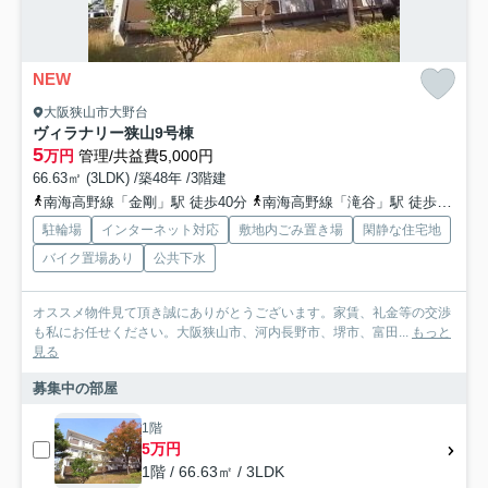
NEW
大阪狭山市大野台
ヴィラナリー狭山9号棟
5
万円
管理/共益費5,000円
66.63㎡ (3LDK) /築48年 /3階建
南海高野線「金剛」駅 徒歩40分
南海高野線「滝谷」駅 徒歩39分
駐輪場
インターネット対応
敷地内ごみ置き場
閑静な住宅地
バイク置場あり
公共下水
オススメ物件見て頂き誠にありがとうございます。家賃、礼金等の交渉
も私にお任せください。大阪狭山市、河内長野市、堺市、富田...
もっと
見る
募集中の部屋
1階
5万円
1階 / 66.63㎡ / 3LDK