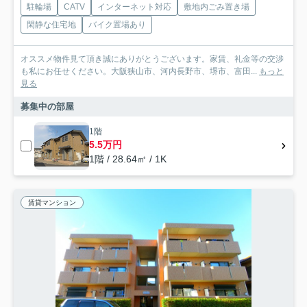
駐輪場
CATV
インターネット対応
敷地内ごみ置き場
閑静な住宅地
バイク置場あり
オススメ物件見て頂き誠にありがとうございます。家賃、礼金等の交渉
も私にお任せください。大阪狭山市、河内長野市、堺市、富田...
もっと
見る
募集中の部屋
1階
5.5万円
1階 / 28.64㎡ / 1K
賃貸マンション