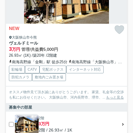
NEW
大阪狭山市今熊
ヴェルドミール
3
万円
管理/共益費5,000円
26.93㎡ (1K) /築20年 /2階建
南海高野線「金剛」駅 徒歩25分
南海高野線「大阪狭山市」駅 徒歩28分
駐輪場
CATV
宅配ボックス
インターネット対応
防犯カメラ
敷地内ごみ置き場
オススメ物件見て頂き誠にありがとうございます。 家賃、礼金等の交渉
も私にお任せください。 大阪狭山市、河内長野市、堺市、...
もっと見る
募集中の部屋
2階
3万円
2階 / 26.93㎡ / 1K