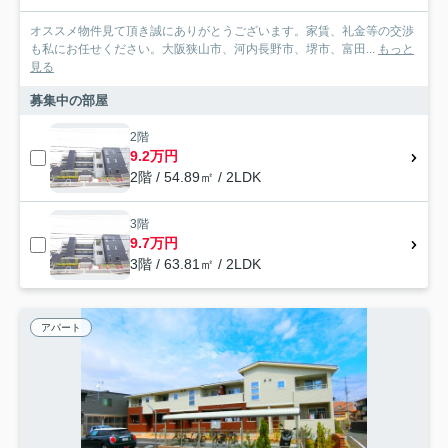
オススメ物件見て頂き誠にありがとうございます。家賃、礼金等の交渉
も私にお任せください。大阪狭山市、河内長野市、堺市、富田...
もっと
見る
募集中の部屋
2階
9.2万円
2階 / 54.89㎡ / 2LDK
3階
9.7万円
3階 / 63.81㎡ / 2LDK
アパート