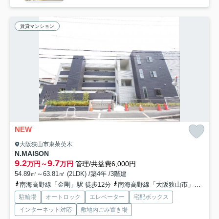
賃貸マンション
NEW
大阪狭山市東茱萸木
N.MAISON
9.2
9.7
万円～
万円
管理/共益費6,000円
54.89㎡～63.81㎡ (2LDK) /築4年 /3階建
南海高野線「金剛」駅 徒歩12分
南海高野線「大阪狭山市」駅 徒歩24分
駐輪場
オートロック
エレベーター
宅配ボックス
インターネット対応
敷地内ごみ置き場