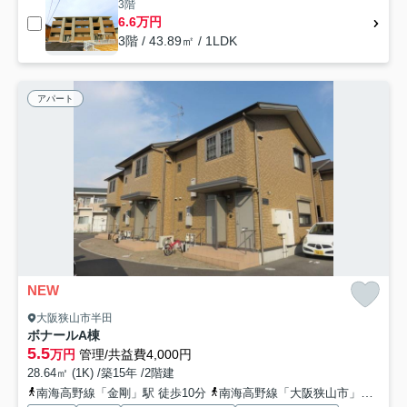
3階
6.6万円
3階 / 43.89㎡ / 1LDK
アパート
NEW
大阪狭山市半田
ボナールA棟
5.5
万円
管理/共益費4,000円
28.64㎡ (1K) /築15年 /2階建
南海高野線「金剛」駅 徒歩10分
南海高野線「大阪狭山市」駅 徒歩22分