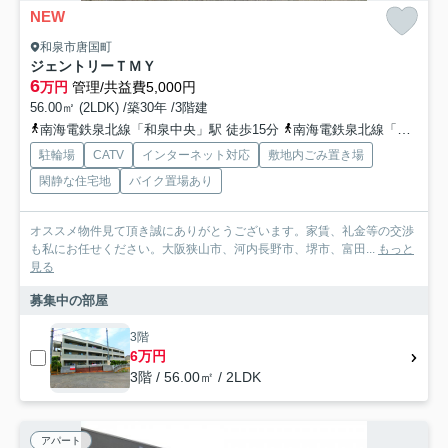
NEW
和泉市唐国町
ジェントリーＴＭＹ
6
万円
管理/共益費5,000円
56.00㎡ (2LDK) /築30年 /3階建
南海電鉄泉北線「和泉中央」駅 徒歩15分
南海電鉄泉北線「光明池」駅 徒歩45分
駐輪場
CATV
インターネット対応
敷地内ごみ置き場
閑静な住宅地
バイク置場あり
オススメ物件見て頂き誠にありがとうございます。家賃、礼金等の交渉
も私にお任せください。大阪狭山市、河内長野市、堺市、富田...
もっと
見る
募集中の部屋
3階
6万円
3階 / 56.00㎡ / 2LDK
アパート