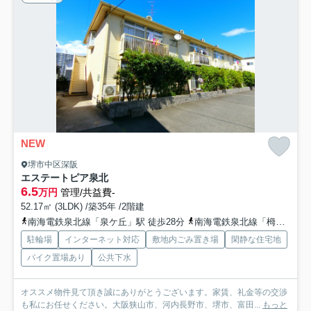
NEW
堺市中区深阪
エステートピア泉北
6.5
万円
管理/共益費-
52.17㎡ (3LDK) /築35年 /2階建
南海電鉄泉北線「泉ケ丘」駅 徒歩28分
南海電鉄泉北線「栂・美木多」駅 徒歩50分
駐輪場
インターネット対応
敷地内ごみ置き場
閑静な住宅地
バイク置場あり
公共下水
オススメ物件見て頂き誠にありがとうございます。家賃、礼金等の交渉
も私にお任せください。大阪狭山市、河内長野市、堺市、富田...
もっと