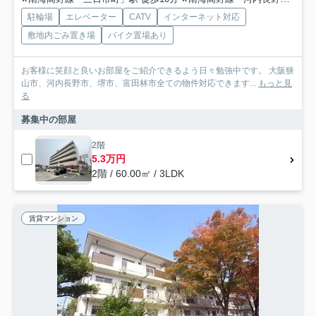
駐輪場
エレベーター
CATV
インターネット対応
敷地内ごみ置き場
バイク置場あり
お客様に笑顔と良いお部屋をご紹介できるよう日々勉強中です。 大阪狭
山市、河内長野市、堺市、富田林市全ての物件対応できます...
もっと見
る
募集中の部屋
2階
5.3万円
2階 / 60.00㎡ / 3LDK
賃貸マンション