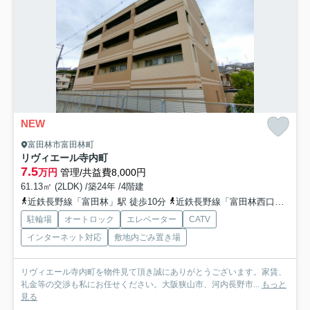
NEW
富田林市富田林町
リヴィエール寺内町
7.5
万円
管理/共益費8,000円
61.13㎡ (2LDK) /築24年 /4階建
近鉄長野線「富田林」駅 徒歩10分
近鉄長野線「富田林西口」駅 徒歩12分
駐輪場
オートロック
エレベーター
CATV
インターネット対応
敷地内ごみ置き場
リヴィエール寺内町を物件見て頂き誠にありがとうございます。家賃、
礼金等の交渉も私にお任せください。大阪狭山市、河内長野市...
もっと
見る