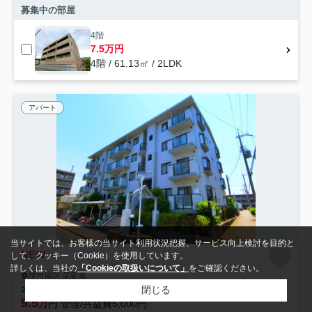
募集中の部屋
4階
7.5万円
4階 / 61.13㎡ / 2LDK
アパート
当サイトでは、お客様の当サイト利用状況把握、サービス向上検討を目的と
NEW
して、クッキー（Cookie）を使用しています。
詳しくは、当社の
「Cookieの取扱いについて」
をご確認ください。
堺市南区深阪南
オースター6番館
閉じる
9.5
万円
管理/共益費5,000円