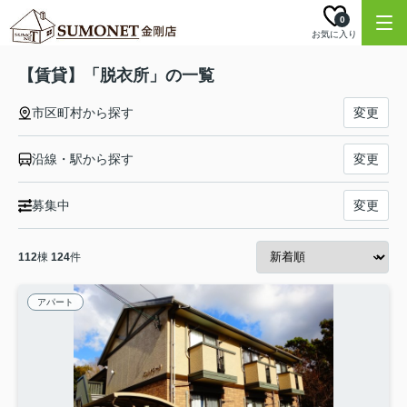
0
お気に入り
【賃貸】「脱衣所」の一覧
市区町村から探す
変更
沿線・駅から探す
変更
募集中
変更
112
棟
124
件
アパート