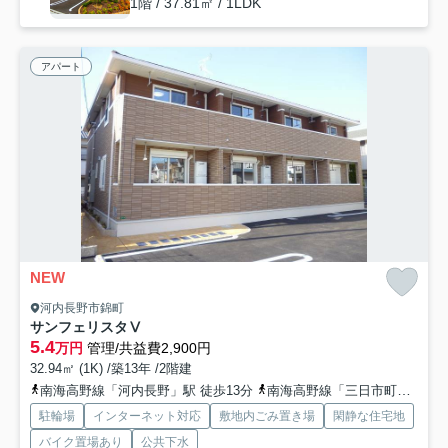
1階 / 37.81㎡ / 1LDK
アパート
NEW
河内長野市錦町
サンフェリスタⅤ
5.4
万円
管理/共益費2,900円
32.94㎡ (1K) /築13年 /2階建
南海高野線「河内長野」駅 徒歩13分
南海高野線「三日市町」駅 徒歩30分
駐輪場
インターネット対応
敷地内ごみ置き場
閑静な住宅地
バイク置場あり
公共下水