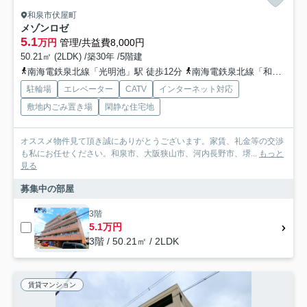
和泉市伏屋町
メゾンロゼ
5.1
万円
管理/共益費8,000円
50.21㎡ (2LDK) /築30年 /5階建
南海電鉄泉北線「光明池」駅 徒歩12分
南海電鉄泉北線「和泉中央」駅 徒歩25分
駐輪場
エレベーター
CATV
インターネット対応
敷地内ごみ置き場
閑静な住宅地
オススメ物件見て頂き誠にありがとうございます。家賃、礼金等の交渉
も私にお任せください。和泉市、大阪狭山市、河内長野市、堺...
もっと
見る
募集中の部屋
3階
5.1万円
3階 / 50.21㎡ / 2LDK
賃貸マンション