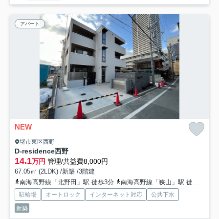
アパート
NEW
堺市東区西野
D-residence西野
14.1
万円
管理/共益費8,000円
67.05㎡ (2LDK) /新築 /3階建
南海高野線「北野田」駅 徒歩3分
南海高野線「狭山」駅 徒歩15分
駐輪場
オートロック
インターネット対応
公共下水
新築