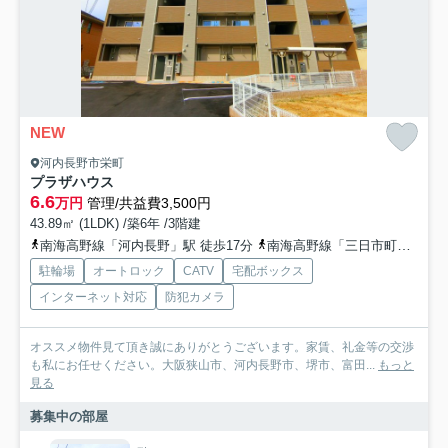
NEW
河内長野市栄町
プラザハウス
6.6
万円
管理/共益費3,500円
43.89㎡ (1LDK) /築6年 /3階建
南海高野線「河内長野」駅 徒歩17分
南海高野線「三日市町」駅 徒歩31分
駐輪場
オートロック
CATV
宅配ボックス
インターネット対応
防犯カメラ
オススメ物件見て頂き誠にありがとうございます。家賃、礼金等の交渉
も私にお任せください。大阪狭山市、河内長野市、堺市、富田...
もっと
見る
募集中の部屋