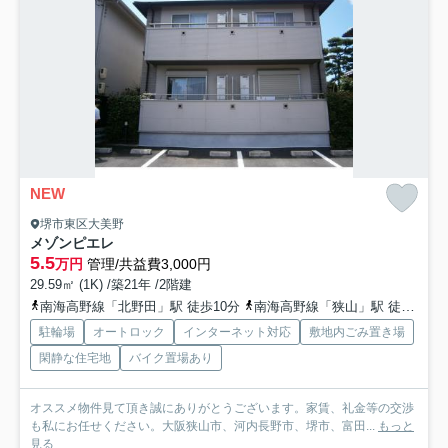
NEW
堺市東区大美野
メゾンピエレ
5.5
万円
管理/共益費3,000円
29.59㎡ (1K) /築21年 /2階建
南海高野線「北野田」駅 徒歩10分
南海高野線「狭山」駅 徒歩23分
駐輪場
オートロック
インターネット対応
敷地内ごみ置き場
閑静な住宅地
バイク置場あり
オススメ物件見て頂き誠にありがとうございます。家賃、礼金等の交渉
も私にお任せください。大阪狭山市、河内長野市、堺市、富田...
もっと
見る