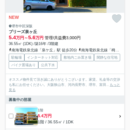
NEW
堺市中区深阪
ブリーズ泉ヶ丘
5.4
5.6
万円～
万円
管理/共益費3,000円
36.55㎡ (1DK) /築16年 /3階建
南海電鉄泉北線「泉ケ丘」駅 徒歩20分
南海電鉄泉北線「栂・美木多」駅 徒歩46分
駐輪場
インターネット対応
敷地内ごみ置き場
閑静な住宅地
バイク置場あり
公共下水
オススメ物件見て頂き誠にありがとうございます。家賃、礼金等の交渉
も私にお任せください。大阪狭山市、河内長野市、堺市、富田...
もっと
見る
募集中の部屋
1階
5.4万円
1階 / 36.55㎡ / 1DK