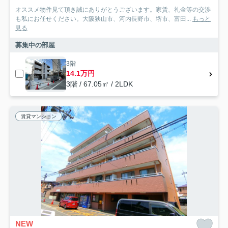
オススメ物件見て頂き誠にありがとうございます。家賃、礼金等の交渉
も私にお任せください。大阪狭山市、河内長野市、堺市、富田...
もっと
見る
募集中の部屋
3階
14.1万円
3階 / 67.05㎡ / 2LDK
賃貸マンション
NEW