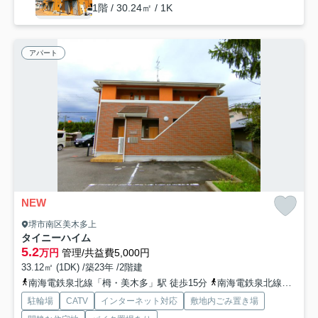
1階 / 30.24㎡ / 1K
アパート
NEW
堺市南区美木多上
タイニーハイム
5.2
万円
管理/共益費5,000円
33.12㎡ (1DK) /築23年 /2階建
南海電鉄泉北線「栂・美木多」駅 徒歩15分
南海電鉄泉北線「光明池」駅 徒歩18分
駐輪場
CATV
インターネット対応
敷地内ごみ置き場