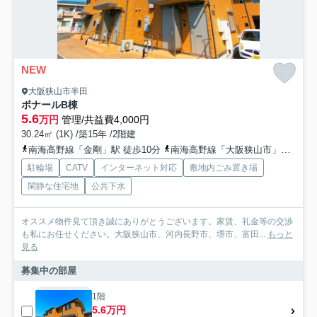
NEW
大阪狭山市半田
ボナールB棟
5.6
万円
管理/共益費4,000円
30.24㎡ (1K) /築15年 /2階建
南海高野線「金剛」駅 徒歩10分
南海高野線「大阪狭山市」駅 徒歩22分
駐輪場
CATV
インターネット対応
敷地内ごみ置き場
閑静な住宅地
公共下水
オススメ物件見て頂き誠にありがとうございます。家賃、礼金等の交渉
も私にお任せください。大阪狭山市、河内長野市、堺市、富田...
もっと
見る
募集中の部屋
1階
5.6万円