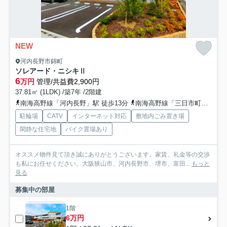
NEW
河内長野市錦町
ソレアード・ニシキⅡ
6
万円
管理/共益費2,900円
37.81㎡ (1LDK) /築7年 /2階建
南海高野線「河内長野」駅 徒歩13分
南海高野線「三日市町」駅 徒歩28分
駐輪場
CATV
インターネット対応
敷地内ごみ置き場
閑静な住宅地
バイク置場あり
オススメ物件見て頂き誠にありがとうございます。家賃、礼金等の交渉
も私にお任せください。大阪狭山市、河内長野市、堺市、富田...
もっと
見る
募集中の部屋
1階
6万円