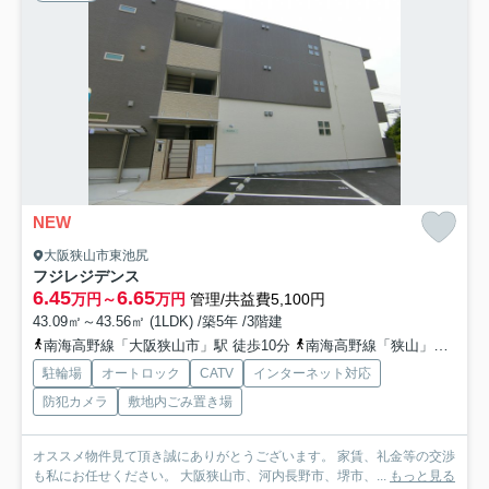
NEW
大阪狭山市東池尻
フジレジデンス
6.45
6.65
万円～
万円
管理/共益費5,100円
43.09㎡～43.56㎡ (1LDK) /築5年 /3階建
南海高野線「大阪狭山市」駅 徒歩10分
南海高野線「狭山」駅 徒歩13分
駐輪場
オートロック
CATV
インターネット対応
防犯カメラ
敷地内ごみ置き場
オススメ物件見て頂き誠にありがとうございます。 家賃、礼金等の交渉
も私にお任せください。 大阪狭山市、河内長野市、堺市、...
もっと見る