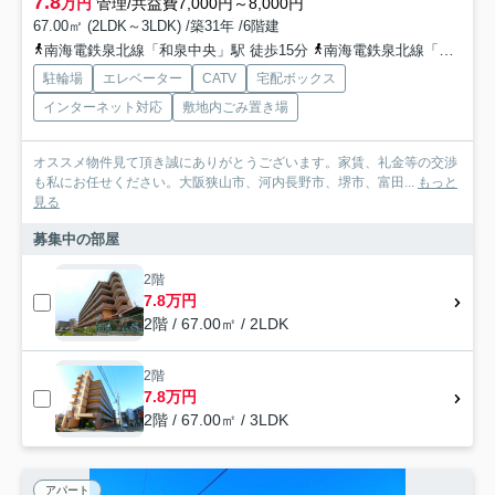
7.8
万円
管理/共益費7,000円～8,000円
67.00㎡ (2LDK～3LDK) /築31年 /6階建
南海電鉄泉北線「和泉中央」駅 徒歩15分
南海電鉄泉北線「光明池」駅 徒歩44分
駐輪場
エレベーター
CATV
宅配ボックス
インターネット対応
敷地内ごみ置き場
オススメ物件見て頂き誠にありがとうございます。家賃、礼金等の交渉
も私にお任せください。大阪狭山市、河内長野市、堺市、富田...
もっと
見る
募集中の部屋
2階
7.8万円
2階 / 67.00㎡ / 2LDK
2階
7.8万円
2階 / 67.00㎡ / 3LDK
アパート