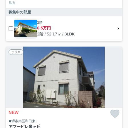
見る
募集中の部屋
2階
6.5万円
2階 / 52.17㎡ / 3LDK
テラス
NEW
堺市南区和田東
アマービレ泉ヶ丘