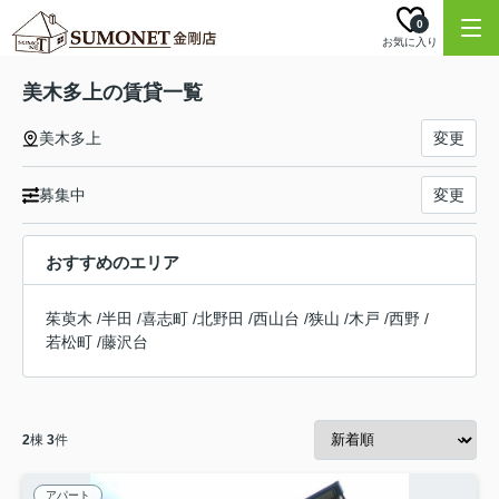
0
お気に入り
美木多上の賃貸一覧
美木多上
変更
募集中
変更
おすすめのエリア
茱萸木
/
半田
/
喜志町
/
北野田
/
西山台
/
狭山
/
木戸
/
西野
/
若松町
/
藤沢台
2
棟
3
件
アパート