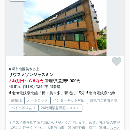
堺市南区美木多上
サウスメゾンジャスミン
7.5
7.8
万円～
万円
管理/共益費5,000円
46.81㎡ (1LDK) /築12年 /3階建
南海電鉄泉北線「栂・美木多」駅 徒歩15分
南海電鉄泉北線「光明池」駅 徒歩20分
駐輪場
オートロック
インターネット対応
敷地内ごみ置き場
バイク置場あり
24時間緊急通報システム
オススメ物件見て頂き誠にありがとうございます。家賃、礼金等の交渉
も私にお任せください。大阪狭山市、河内長野市、堺市、富田...
もっと