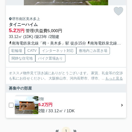
堺市南区美木多上
タイニーハイム
5.2
万円
管理/共益費5,000円
33.12㎡ (1DK) /築23年 /2階建
南海電鉄泉北線「栂・美木多」駅 徒歩15分
南海電鉄泉北線「光明池」駅 徒歩18分
駐輪場
CATV
インターネット対応
敷地内ごみ置き場
閑静な住宅地
バイク置場あり
オススメ物件見て頂き誠にありがとうございます。 家賃、礼金等の交渉
も私にお任せください。 大阪狭山市、河内長野市、堺市、...
もっと見る
募集中の部屋
2階
5.2万円
2階 / 33.12㎡ / 1DK
1