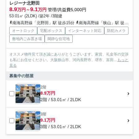
レジーナ北野田
8.9
9.1
万円～
万円
管理/共益費5,000円
53.01㎡ (2LDK) /築2年 /3階建
南海高野線「北野田」駅 徒歩15分
南海高野線「狭山」駅 徒歩23分
オートロック
宅配ボックス
インターネット対応
防犯カメラ
敷地内ごみ置き場
閑静な住宅地
オススメ物件見て頂き誠にありがとうございます。家賃、礼金等の交渉
も私にお任せください。大阪狭山市、河内長野市、堺市、富田...
もっと
見る
募集中の部屋
2階
8.9万円
2階 / 53.01㎡ / 2LDK
3階
9.1万円
3階 / 53.01㎡ / 2LDK