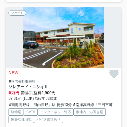
アパート
NEW
河内長野市錦町
ソレアード・ニシキⅡ
6
万円
管理/共益費2,900円
37.81㎡ (1LDK) /築7年 /2階建
南海高野線「河内長野」駅 徒歩13分
南海高野線「三日市町」駅 徒歩28分
駐輪場
CATV
インターネット対応
敷地内ごみ置き場
閑静な住宅地
バイク置場あり