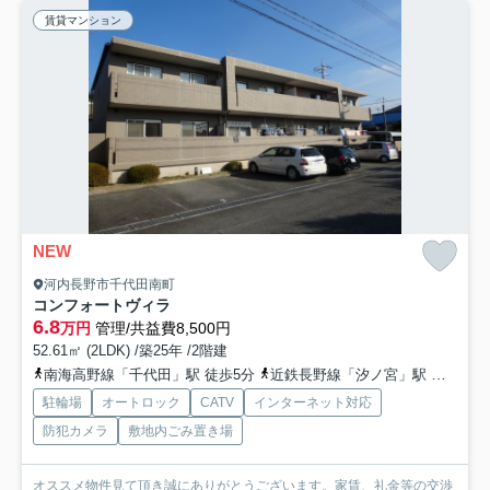
賃貸マンション
NEW
河内長野市千代田南町
コンフォートヴィラ
6.8
万円
管理/共益費8,500円
52.61㎡ (2LDK) /築25年 /2階建
南海高野線「千代田」駅 徒歩5分
近鉄長野線「汐ノ宮」駅 徒歩17分
駐輪場
オートロック
CATV
インターネット対応
防犯カメラ
敷地内ごみ置き場
オススメ物件見て頂き誠にありがとうございます。家賃、礼金等の交渉