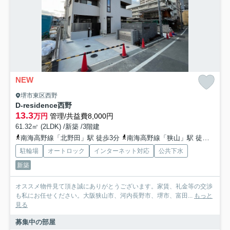
NEW
堺市東区西野
D-residence西野
13.3
万円
管理/共益費8,000円
61.32㎡ (2LDK) /新築 /3階建
南海高野線「北野田」駅 徒歩3分
南海高野線「狭山」駅 徒歩15分
駐輪場
オートロック
インターネット対応
公共下水
新築
オススメ物件見て頂き誠にありがとうございます。家賃、礼金等の交渉
も私にお任せください。大阪狭山市、河内長野市、堺市、富田...
もっと
見る
募集中の部屋