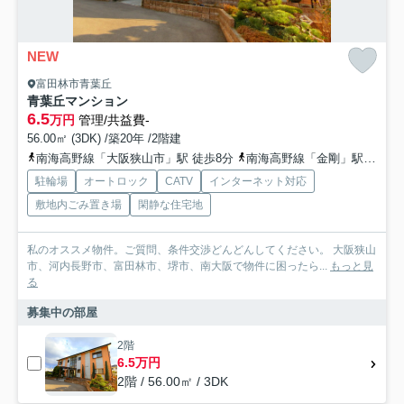
NEW
富田林市青葉丘
青葉丘マンション
6.5
万円
管理/共益費-
56.00㎡ (3DK) /築20年 /2階建
南海高野線「大阪狭山市」駅 徒歩8分
南海高野線「金剛」駅 徒歩18分
駐輪場
オートロック
CATV
インターネット対応
敷地内ごみ置き場
閑静な住宅地
私のオススメ物件。ご質問、条件交渉どんどんしてください。 大阪狭山
市、河内長野市、富田林市、堺市、南大阪で物件に困ったら...
もっと見
る
募集中の部屋
2階
6.5万円
2階 / 56.00㎡ / 3DK