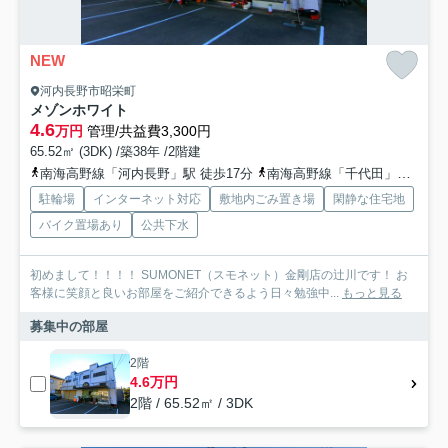
NEW
河内長野市昭栄町
メゾンホワイト
4.6
万円
管理/共益費3,300円
65.52㎡ (3DK) /築38年 /2階建
南海高野線「河内長野」駅 徒歩17分
南海高野線「千代田」駅
南
駐輪場
インターネット対応
敷地内ごみ置き場
閑静な住宅地
バイク置場あり
公共下水
初めまして！！！！ SUMONET（スモネット）金剛店の辻川です！ お
客様に笑顔と良いお部屋をご紹介できるよう日々勉強中...
もっと見る
募集中の部屋
2階
4.6万円
2階 / 65.52㎡ / 3DK