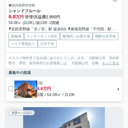
河内長野市市町
シャンドフルール
6.8
万円
管理/共益費2,900円
54.08㎡ (2LDK) /築13年 /2階建
近鉄長野線「汐ノ宮」駅 徒歩6分
南海高野線「千代田」駅 徒歩20分
駐輪場
インターネット対応
敷地内ごみ置き場
閑静な住宅地
バイク置場あり
公共下水
オススメ物件見て頂き誠にありがとうございます。 大阪狭山市、河内長
野市、堺市、富田林市のお部屋探しは、 大阪狭山市、金剛...
もっと見る
募集中の部屋
1階
6.8万円
1階 / 54.08㎡ / 2LDK
賃貸マンション