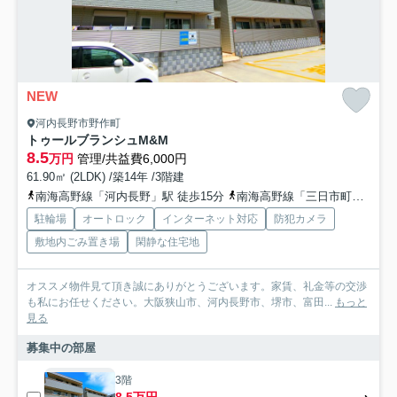
NEW
河内長野市野作町
トゥールブランシュM&M
8.5
万円
管理/共益費6,000円
61.90㎡ (2LDK) /築14年 /3階建
南海高野線「河内長野」駅 徒歩15分
南海高野線「三日市町」駅 徒歩34分
駐輪場
オートロック
インターネット対応
防犯カメラ
敷地内ごみ置き場
閑静な住宅地
オススメ物件見て頂き誠にありがとうございます。家賃、礼金等の交渉
も私にお任せください。大阪狭山市、河内長野市、堺市、富田...
もっと
見る
募集中の部屋
3階