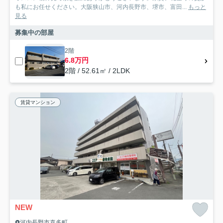
も私にお任せください。大阪狭山市、河内長野市、堺市、富田...
もっと
見る
募集中の部屋
2階
6.8万円
2階 / 52.61㎡ / 2LDK
賃貸マンション
NEW
河内長野市喜多町