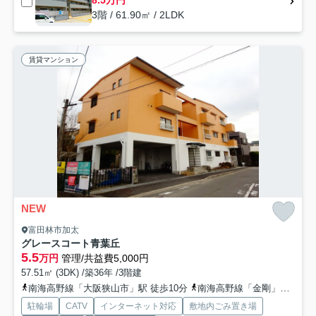
8.5万円
3階 / 61.90㎡ / 2LDK
賃貸マンション
NEW
富田林市加太
グレースコート青葉丘
5.5
万円
管理/共益費5,000円
57.51㎡ (3DK) /築36年 /3階建
南海高野線「大阪狭山市」駅 徒歩10分
南海高野線「金剛」駅 徒歩24分
駐輪場
CATV
インターネット対応
敷地内ごみ置き場