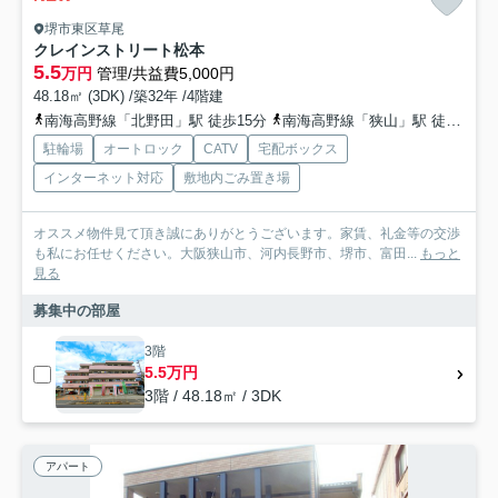
堺市東区草尾
クレインストリート松本
5.5
万円
管理/共益費5,000円
48.18㎡ (3DK) /築32年 /4階建
南海高野線「北野田」駅 徒歩15分
南海高野線「狭山」駅 徒歩23分
駐輪場
オートロック
CATV
宅配ボックス
インターネット対応
敷地内ごみ置き場
オススメ物件見て頂き誠にありがとうございます。家賃、礼金等の交渉
も私にお任せください。大阪狭山市、河内長野市、堺市、富田...
もっと
見る
募集中の部屋
3階
5.5万円
3階 / 48.18㎡ / 3DK
アパート