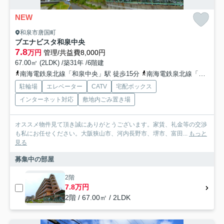
NEW
和泉市唐国町
ブエナビスタ和泉中央
7.8
万円
管理/共益費8,000円
67.00㎡ (2LDK) /築31年 /6階建
南海電鉄泉北線「和泉中央」駅 徒歩15分
南海電鉄泉北線「光明池」駅 徒歩44分
駐輪場
エレベーター
CATV
宅配ボックス
インターネット対応
敷地内ごみ置き場
オススメ物件見て頂き誠にありがとうございます。家賃、礼金等の交渉
も私にお任せください。大阪狭山市、河内長野市、堺市、富田...
もっと
見る
募集中の部屋
2階
7.8万円
2階 / 67.00㎡ / 2LDK