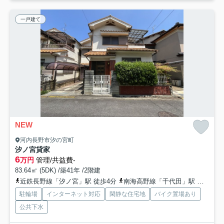
一戸建て
NEW
河内長野市汐の宮町
汐ノ宮貸家
6
万円
管理/共益費-
83.64㎡ (5DK) /築41年 /2階建
近鉄長野線「汐ノ宮」駅 徒歩4分
南海高野線「千代田」駅 徒歩21分
駐輪場
インターネット対応
閑静な住宅地
バイク置場あり
公共下水