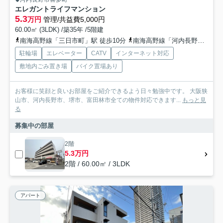
エレガントライフマンション
5.3
万円
管理/共益費5,000円
60.00㎡ (3LDK) /築35年 /5階建
南海高野線「三日市町」駅 徒歩10分
南海高野線「河内長野」駅 徒歩15分
駐輪場
エレベーター
CATV
インターネット対応
敷地内ごみ置き場
バイク置場あり
お客様に笑顔と良いお部屋をご紹介できるよう日々勉強中です。 大阪狭
山市、河内長野市、堺市、富田林市全ての物件対応できます...
もっと見
る
募集中の部屋
2階
5.3万円
2階 / 60.00㎡ / 3LDK
アパート