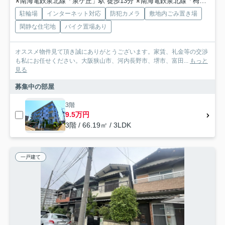
南海電鉄泉北線「泉ケ丘」駅 徒歩13分
南海電鉄泉北線「栂・美木多」駅 徒歩41分
駐輪場
インターネット対応
防犯カメラ
敷地内ごみ置き場
閑静な住宅地
バイク置場あり
オススメ物件見て頂き誠にありがとうございます。家賃、礼金等の交渉
も私にお任せください。大阪狭山市、河内長野市、堺市、富田...
もっと
見る
募集中の部屋
3階
9.5万円
3階 / 66.19㎡ / 3LDK
一戸建て