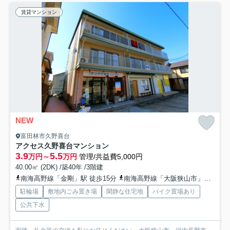
賃貸マンション
NEW
富田林市久野喜台
アクセス久野喜台マンション
3.9
5.5
万円～
万円
管理/共益費5,000円
40.00㎡ (2DK) /築40年 /3階建
南海高野線「金剛」駅 徒歩15分
南海高野線「大阪狭山市」駅 徒歩14分
駐輪場
敷地内ごみ置き場
閑静な住宅地
バイク置場あり
公共下水