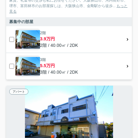
家賃、礼金等の交渉も私にお任せください。大阪狭山市、河内長野市、
堺市、富田林市のお部屋探しは、大阪狭山市、金剛駅から徒歩...
もっと
見る
募集中の部屋
2階
3.9万円
2階 / 40.00㎡ / 2DK
3階
5.5万円
3階 / 40.00㎡ / 2DK
アパート