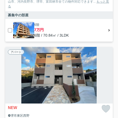
山市、河内長野市、堺市、富田林市全ての物件対応できます...
もっと見
る
募集中の部屋
6階
7万円
6階 / 70.84㎡ / 3LDK
アパート
NEW
堺市東区西野