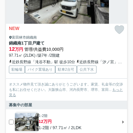
NEW
富田林市錦織南
錦織南1丁目戸建て
12
万円
管理/共益費10,000円
97.71㎡ (2LDK) /築7年 /2階建
近鉄長野線「滝谷不動」駅 徒歩10分
近鉄長野線「汐ノ宮」駅 徒歩17分
駐輪場
バイク置場あり
駐車2台可
公共下水
オススメ物件見て頂き誠にありがとうございます。家賃、礼金等の交渉
も私にお任せください。大阪狭山市、河内長野市、堺市、富田...
もっと
見る
募集中の部屋
1-2階
12万円
1-2階 / 97.71㎡ / 2LDK