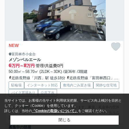
NEW
富田林市小金台
メゾンベルエール
6
8
万円～
万円
管理/共益費0円
50.00㎡～58.70㎡ (2LDK～3DK) /築36年 /3階建
近鉄長野線「川西」駅 徒歩18分
近鉄長野線「富田林西口」駅 徒歩20分
駐輪場
インターネット対応
敷地内ごみ置き場
閑静な住宅地
バイク置場あり
公共下水
当サイトでは、お客様の当サイト利用状況把握、サービス向上検討を目的と
して、クッキー（Cookie）を使用しています。
オススメ物件見て頂き誠にありがとうございます。家賃、礼金等の交渉
詳しくは、当社の
「Cookieの取扱いについて」
をご確認ください。
も私にお任せください。大阪狭山市、河内長野市、堺市、富田...
もっと
見る
閉じる
募集中の部屋