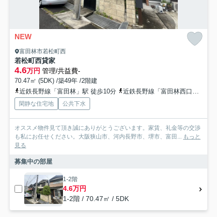
NEW
富田林市若松町西
若松町西貸家
4.6
万円
管理/共益費-
70.47㎡ (5DK) /築49年 /2階建
近鉄長野線「富田林」駅 徒歩10分
近鉄長野線「富田林西口」駅 徒歩17分
閑静な住宅地
公共下水
オススメ物件見て頂き誠にありがとうございます。家賃、礼金等の交渉
も私にお任せください。大阪狭山市、河内長野市、堺市、富田...
もっと
見る
募集中の部屋
1-2階
4.6万円
1-2階 / 70.47㎡ / 5DK