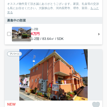
オススメ物件見て頂き誠にありがとうございます。家賃、礼金等の交渉
も私にお任せください。大阪狭山市、河内長野市、堺市、富田...
もっと
見る
募集中の部屋
1-2階
6万円
1-2階 / 83.64㎡ / 5DK
アパート
NEW