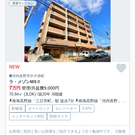
賃貸マンション
NEW
河内長野市中片添町
ラ・メゾンMSⅡ
7
万円
管理/共益費9,000円
70.84㎡ (3LDK) /築20年 /6階建
南海高野線「三日市町」駅 徒歩7分
南海高野線「河内長野」駅 徒歩32分
駐輪場
オートロック
エレベーター
CATV
インターネット対応
防犯カメラ
お客様に笑顔と良いお部屋をご紹介できるよう日々勉強中です。 大阪狭