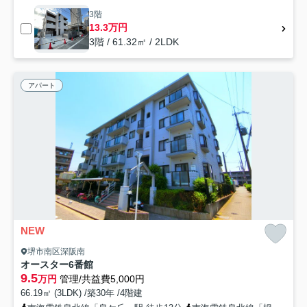
3階
13.3万円
3階 / 61.32㎡ / 2LDK
アパート
NEW
堺市南区深阪南
オースター6番館
9.5
万円
管理/共益費5,000円
66.19㎡ (3LDK) /築30年 /4階建