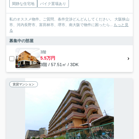
閑静な住宅地
バイク置場あり
私のオススメ物件。ご質問、条件交渉どんどんしてください。 大阪狭山
市、河内長野市、富田林市、堺市、南大阪で物件に困ったら...
もっと見
る
募集中の部屋
3階
5.5万円
3階 / 57.51㎡ / 3DK
賃貸マンション