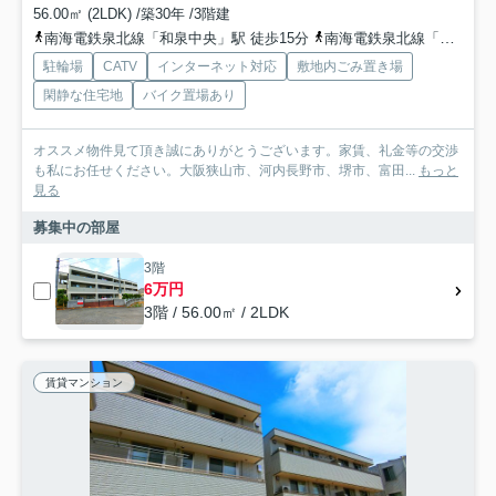
56.00㎡ (2LDK) /築30年 /3階建
南海電鉄泉北線「和泉中央」駅 徒歩15分
南海電鉄泉北線「光明池」駅 徒歩45分
駐輪場
CATV
インターネット対応
敷地内ごみ置き場
閑静な住宅地
バイク置場あり
オススメ物件見て頂き誠にありがとうございます。家賃、礼金等の交渉
も私にお任せください。大阪狭山市、河内長野市、堺市、富田...
もっと
見る
募集中の部屋
3階
6万円
3階 / 56.00㎡ / 2LDK
賃貸マンション