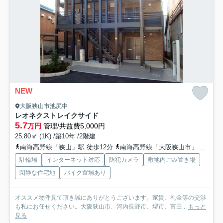
NEW
大阪狭山市池尻中
レオネクストレイクサイド
5.7
万円
管理/共益費5,000円
25.80㎡ (1K) /築10年 /2階建
南海高野線「狭山」駅 徒歩12分
南海高野線「大阪狭山市」駅 徒歩18分
駐輪場
インターネット対応
防犯カメラ
敷地内ごみ置き場
閑静な住宅地
バイク置場あり
オススメ物件見て頂き誠にありがとうございます。家賃、礼金等の交渉
も私にお任せください。大阪狭山市、河内長野市、堺市、富田...
もっと
見る