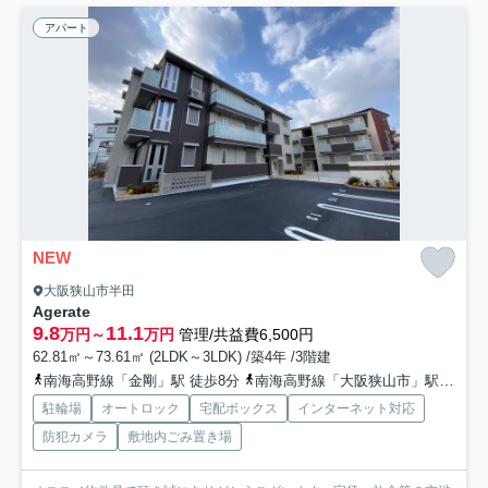
アパート
NEW
大阪狭山市半田
Agerate
9.8
11.1
万円～
万円
管理/共益費6,500円
62.81㎡～73.61㎡ (2LDK～3LDK) /築4年 /3階建
南海高野線「金剛」駅 徒歩8分
南海高野線「大阪狭山市」駅 徒歩20分
駐輪場
オートロック
宅配ボックス
インターネット対応
防犯カメラ
敷地内ごみ置き場