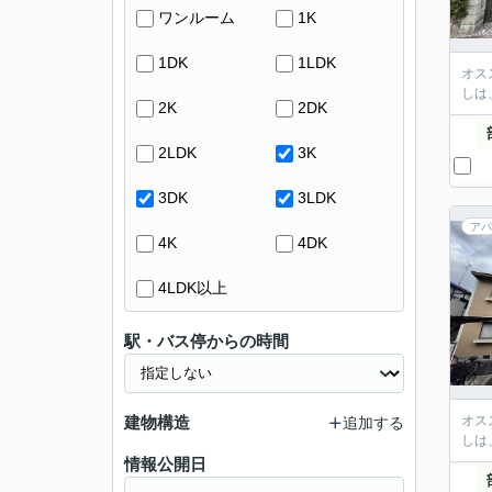
ワンルーム
1K
1DK
1LDK
オス
しは
2K
2DK
2LDK
3K
3DK
3LDK
アパ
4K
4DK
4LDK以上
駅・バス停からの時間
建物構造
オス
追加する
しは
情報公開日