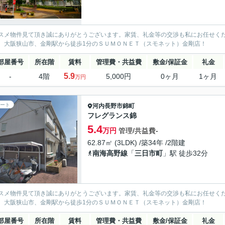
スメ物件見て頂き誠にありがとうございます。家賃、礼金等の交渉も私にお任せく
、大阪狭山市、金剛駅から徒歩1分のＳＵＭＯＮＥＴ（スモネット）金剛店！
部屋番号
所在階
賃料
管理費・共益費
敷金/保証金
礼金
5.9
-
4階
5,000円
0ヶ月
1ヶ月
万円
ート
河内長野市
錦町
フレグランス錦
5.4
万円
管理/共益費-
62.87㎡ (3LDK) /築34年 /2階建
南海高野線
「
三日市町
」駅 徒歩32分
スメ物件見て頂き誠にありがとうございます。家賃、礼金等の交渉も私にお任せく
、大阪狭山市、金剛駅から徒歩1分のＳＵＭＯＮＥＴ（スモネット）金剛店！
部屋番号
所在階
賃料
管理費・共益費
敷金/保証金
礼金