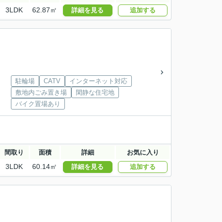
3LDK
62.87㎡
詳細を見る
追加する
駐輪場
CATV
インターネット対応
敷地内ごみ置き場
閑静な住宅地
バイク置場あり
間取り
面積
詳細
お気に入り
3LDK
60.14㎡
詳細を見る
追加する