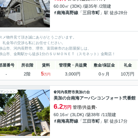
60.00㎡ (3DK) /築35年 /2階建
南海高野線
「
三日市町
」駅 徒歩28分
スメ物件見て頂き誠にありがとうございます。
、礼金等の交渉も私にお任せください。
狭山市、河内長野市、堺市、富田林市のお部屋探しは、
狭山市、金剛駅から徒歩1分のＳＵＭＯＮＥＴ（スモネット）金剛店！
部屋番号
所在階
賃料
管理費・共益費
敷金/保証金
礼金
5
-
2階
3,000円
0ヶ月
10万円
万円
マンション
河内長野市
美加の台
美加の台南海アーバンコンフォート弐番館
6.2
万円
管理/共益費-
60.16㎡ (3LDK) /築38年 /11階建
南海高野線
「
三日市町
」駅 徒歩17分