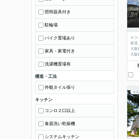
照明器具付き
駐輪場
バイク置場あり
オス
家賃
大阪
家具・家電付き
大阪
洗濯機置場有
構造・工法
外観タイル張り
賃貸
キッチン
コンロ２口以上
食器洗い乾燥機
システムキッチン