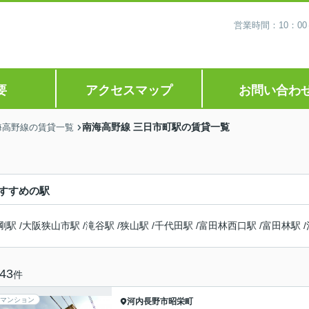
営業時間：10：0
要
アクセスマップ
お問い合わ
南海高野線 三日市町駅の賃貸一覧
海高野線の賃貸一覧
すすめの駅
剛駅
/
大阪狭山市駅
/
滝谷駅
/
狭山駅
/
千代田駅
/
富田林西口駅
/
富田林駅
/
43
件
マンション
河内長野市
昭栄町