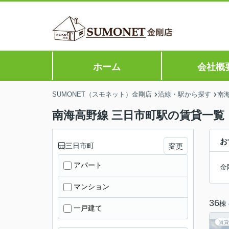
ホーム
会社概
SUMONET（スモネット）金剛店
沿線・駅から探す
南
南海高野線 三日市町駅の賃貸一覧
お
三日市町
変更
アパート
金
マンション
36
棟
一戸建て
賃貸