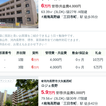
6
万円
管理/共益費4,000円
63.39㎡ (3LDK) /築27年 /4階建
南海高野線
「
三日市町
」駅 徒歩35分
様に笑顔と良いお部屋をご紹介できるよう日々勉強中です。
狭山市、河内長野市、堺市、富田林市全ての物件対応できます。
待合わせ、お迎えもおまかせ下さい！
部屋番号
所在階
賃料
管理費・共益費
敷金/保証金
礼金
6
-
1階
4,000円
0ヶ月
10万円
万円
6
-
3階
4,000円
0ヶ月
5万円
万円
マンション
河内長野市
大矢船西町
ロジェ長野
5.9
万円
管理/共益費5,000円
79.56㎡ (3LDK) /築30年 /7階建
南海高野線
「
三日市町
」駅 徒歩42分