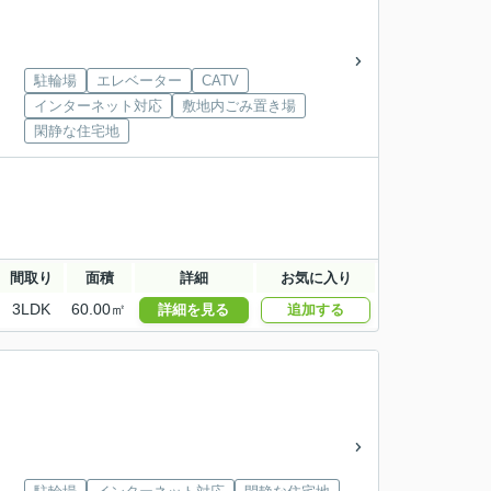
駐輪場
エレベーター
CATV
インターネット対応
敷地内ごみ置き場
閑静な住宅地
間取り
面積
詳細
お気に入り
3LDK
60.00㎡
詳細を見る
追加する