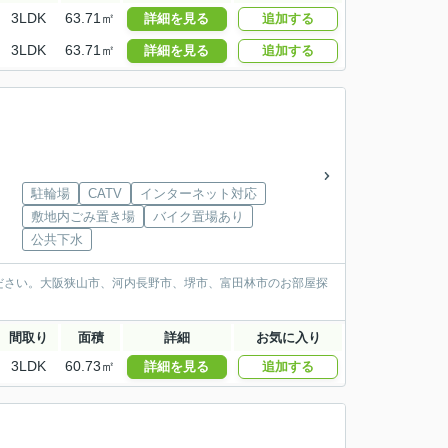
3LDK
63.71㎡
詳細を見る
追加する
3LDK
63.71㎡
詳細を見る
追加する
駐輪場
CATV
インターネット対応
敷地内ごみ置き場
バイク置場あり
公共下水
ださい。大阪狭山市、河内長野市、堺市、富田林市のお部屋探
間取り
面積
詳細
お気に入り
3LDK
60.73㎡
詳細を見る
追加する