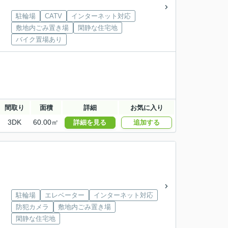
駐輪場
CATV
インターネット対応
敷地内ごみ置き場
閑静な住宅地
バイク置場あり
間取り
面積
詳細
お気に入り
3DK
60.00㎡
詳細を見る
追加する
駐輪場
エレベーター
インターネット対応
防犯カメラ
敷地内ごみ置き場
閑静な住宅地