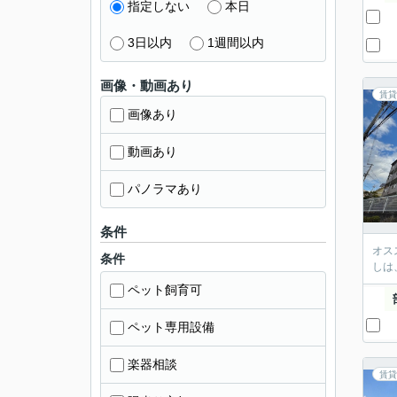
指定しない
本日
3日以内
1週間以内
画像・動画あり
賃貸
画像あり
動画あり
パノラマあり
条件
オス
条件
しは
ペット飼育可
ペット専用設備
楽器相談
賃貸