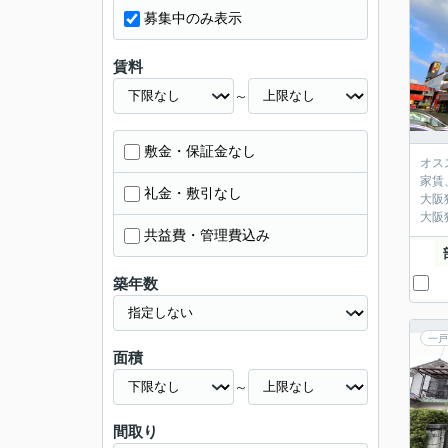
募集中のみ表示
賃料
～
敷金・保証金なし
オス
家賃
礼金・敷引なし
大阪
大阪
共益費・管理費込み
築年数
一戸
面積
～
間取り