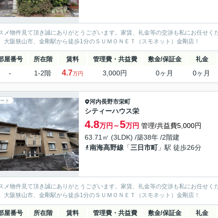
スメ物件見て頂き誠にありがとうございます。家賃、礼金等の交渉も私にお任せく
、大阪狭山市、金剛駅から徒歩1分のＳＵＭＯＮＥＴ（スモネット）金剛店！
部屋番号
所在階
賃料
管理費・共益費
敷金/保証金
礼金
4.7
-
1-2階
3,000円
0ヶ月
0ヶ月
万円
ート
河内長野市
栄町
シティーハウス栄
4.8
5
万円～
万円
管理/共益費5,000円
63.71㎡ (3LDK) /築38年 /2階建
南海高野線
「
三日市町
」駅 徒歩26分
スメ物件見て頂き誠にありがとうございます。家賃、礼金等の交渉も私にお任せく
、大阪狭山市、金剛駅から徒歩1分のＳＵＭＯＮＥＴ（スモネット）金剛店！
部屋番号
所在階
賃料
管理費・共益費
敷金/保証金
礼金