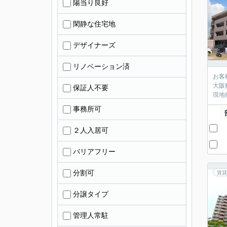
陽当り良好
閑静な住宅地
デザイナーズ
リノベーション済
お客
大阪
保証人不要
現地
事務所可
２人入居可
バリアフリー
分割可
賃貸
分譲タイプ
管理人常駐