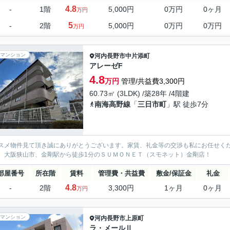
4.8
-
1階
5,000円
0万円
0ヶ月
万円
5
-
2階
5,000円
0万円
0万円
万円
マンション
河内長野市
中片添町
アレーゼF
4.8
万円
管理/共益費3,300円
60.73㎡ (3LDK) /築28年 /4階建
南海高野線
「
三日市町
」駅 徒歩7分
スメ物件見て頂き誠にありがとうございます。家賃、礼金等の交渉も私にお任せく
、大阪狭山市、金剛駅から徒歩1分のＳＵＭＯＮＥＴ（スモネット）金剛店！
部屋番号
所在階
賃料
管理費・共益費
敷金/保証金
礼金
4.8
-
2階
3,300円
1ヶ月
0ヶ月
万円
マンション
河内長野市
上原町
ラ・メールⅡ