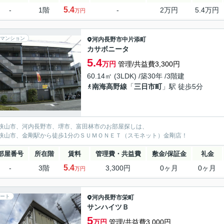
5.4
-
1階
-
2万円
5.4万円
万円
マンション
河内長野市
中片添町
カサボニータ
5.4
万円
管理/共益費3,300円
60.14㎡ (3LDK) /築30年 /3階建
南海高野線
「
三日市町
」駅 徒歩5分
狭山市、河内長野市、堺市、富田林市のお部屋探しは、
狭山市、金剛駅から徒歩1分のＳＵＭＯＮＥＴ（スモネット）金剛店！
部屋番号
所在階
賃料
管理費・共益費
敷金/保証金
礼金
5.4
-
3階
3,300円
0ヶ月
0ヶ月
万円
ート
河内長野市
栄町
サンハイツＢ
5
万円
管理/共益費3,000円