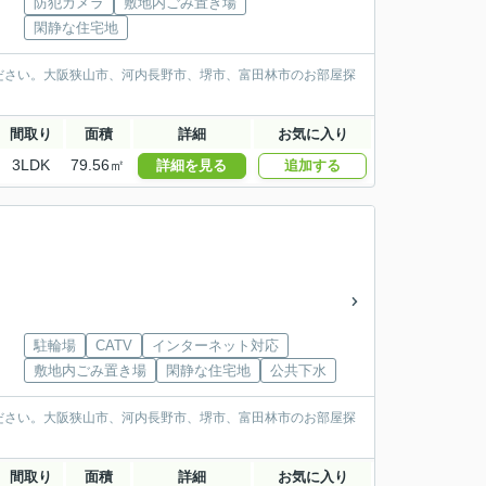
防犯カメラ
敷地内ごみ置き場
閑静な住宅地
ださい。大阪狭山市、河内長野市、堺市、富田林市のお部屋探
間取り
面積
詳細
お気に入り
3LDK
79.56㎡
詳細を見る
追加する
駐輪場
CATV
インターネット対応
敷地内ごみ置き場
閑静な住宅地
公共下水
ださい。大阪狭山市、河内長野市、堺市、富田林市のお部屋探
間取り
面積
詳細
お気に入り