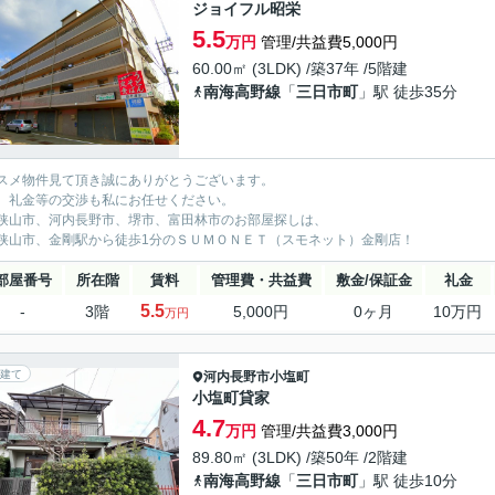
ジョイフル昭栄
5.5
万円
管理/共益費5,000円
60.00㎡ (3LDK) /築37年 /5階建
南海高野線
「
三日市町
」駅 徒歩35分
スメ物件見て頂き誠にありがとうございます。
、礼金等の交渉も私にお任せください。
狭山市、河内長野市、堺市、富田林市のお部屋探しは、
狭山市、金剛駅から徒歩1分のＳＵＭＯＮＥＴ（スモネット）金剛店！
部屋番号
所在階
賃料
管理費・共益費
敷金/保証金
礼金
5.5
-
3階
5,000円
0ヶ月
10万円
万円
建て
河内長野市
小塩町
小塩町貸家
4.7
万円
管理/共益費3,000円
89.80㎡ (3LDK) /築50年 /2階建
南海高野線
「
三日市町
」駅 徒歩10分