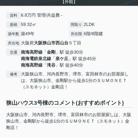
【外観】
6.8万円 管理/共益費 -
賃料
59.32㎡
2LDK
面積
間取り
築49年
6階/8階建
築年数
所在階
大阪府
大阪狭山市
西山台
５丁目
所在地
南海高野線
「
金剛
」駅 徒歩30分
交通
南海電鉄泉北線
「
泉ケ丘
」駅 徒歩45分
南海高野線
「
滝谷
」駅 徒歩40分
大阪狭山市、河内長野市、堺市、富田林市のお部屋探し
備考
は、大阪狭山市、金剛駅から徒歩1分のＳＵＭＯＮＥＴ
（スモネット）金剛店！
狭山ハウス3号棟のコメント(おすすめポイント)
大阪狭山市、河内長野市、堺市、富田林市のお部屋探しは、大阪
狭山市、金剛駅から徒歩1分のＳＵＭＯＮＥＴ（スモネット）金
剛店！