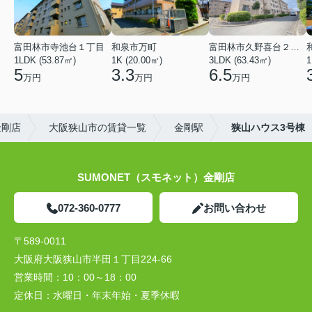
富田林市寺池台１丁目
和泉市万町
富田林市久野喜台２丁目
1LDK (53.87㎡)
1K (20.00㎡)
3LDK (63.43㎡)
1
5
3.3
6.5
万円
万円
万円
金剛店
大阪狭山市の賃貸一覧
金剛駅
狭山ハウス3号棟
SUMONET（スモネット）金剛店
072-360-0777
お問い合わせ
〒589-0011
大阪府大阪狭山市半田１丁目224-66
営業時間：
10：00～18：00
定休日：
水曜日・年末年始・夏季休暇