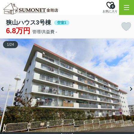
0
お気に入り
狭山ハウス3号棟
空室1
6.8万円
管理/共益費 -
1
/
24