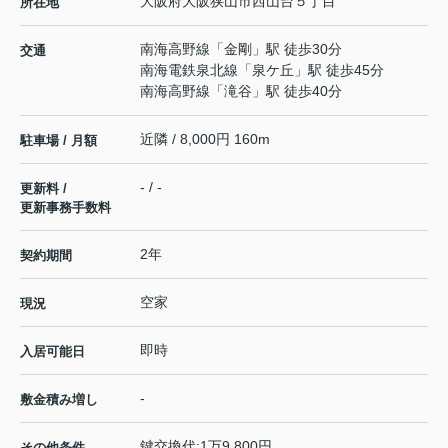
大阪府
大阪狭山市
西山台
５丁目
所在地
南海高野線
「
金剛
」駅 徒歩30分
交通
南海電鉄泉北線
「
泉ケ丘
」駅 徒歩45分
南海高野線
「
滝谷
」駅 徒歩40分
近隣 / 8,000円 160m
駐車場 / 月額
- / -
更新料 /
更新事務手数料
2年
契約期間
空家
現況
即時
入居可能日
-
敷金積み増し
鍵交換代:1万9,800円
その他条件