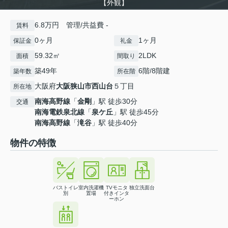
【外観】
6.8万円 管理/共益費 -
賃料
0ヶ月
1ヶ月
保証金
礼金
59.32㎡
2LDK
面積
間取り
築49年
6階/8階建
築年数
所在階
大阪府
大阪狭山市
西山台
５丁目
所在地
南海高野線
「
金剛
」駅 徒歩30分
交通
南海電鉄泉北線
「
泉ケ丘
」駅 徒歩45分
南海高野線
「
滝谷
」駅 徒歩40分
物件の特徴
バストイレ
室内洗濯機
TVモニタ
独立洗面台
別
置場
付きインタ
ーホン