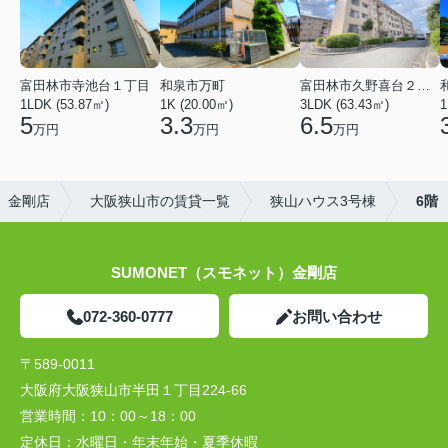
富田林市寺池台１丁目
和泉市万町
富田林市久野喜台２丁目
1LDK (53.87㎡)
1K (20.00㎡)
3LDK (63.43㎡)
1
5
3.3
6.5
万円
万円
万円
ト）金剛店
大阪狭山市の賃貸一覧
狭山ハウス3号棟
6階
SUMONET（スモネット）金剛店
072-360-0777
お問い合わせ
〒589-0011
大阪府大阪狭山市半田１丁目224-66
営業時間：
10：00～18：00
定休日：
水曜日・年末年始・夏季休暇