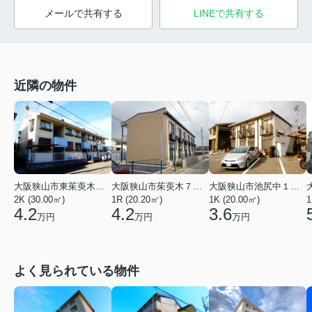
メールで共有する
LINEで共有する
近隣の物件
大阪狭山市東茱萸木２丁目
大阪狭山市茱萸木７丁目
大阪狭山市池尻中１丁目
2K (30.00㎡)
1R (20.20㎡)
1K (20.00㎡)
1
4.2
4.2
3.6
万円
万円
万円
よく見られている物件