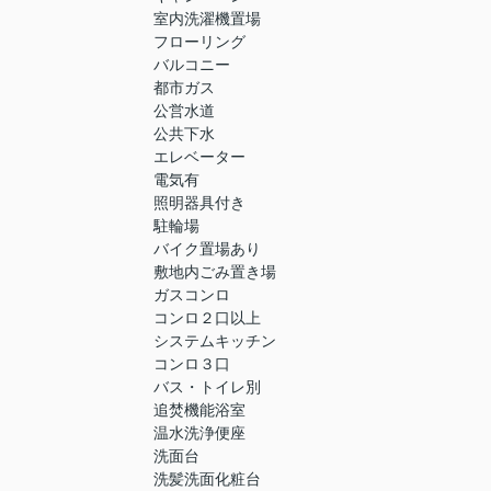
室内洗濯機置場
フローリング
バルコニー
都市ガス
公営水道
公共下水
エレベーター
電気有
照明器具付き
駐輪場
バイク置場あり
敷地内ごみ置き場
ガスコンロ
コンロ２口以上
システムキッチン
コンロ３口
バス・トイレ別
追焚機能浴室
温水洗浄便座
洗面台
洗髪洗面化粧台