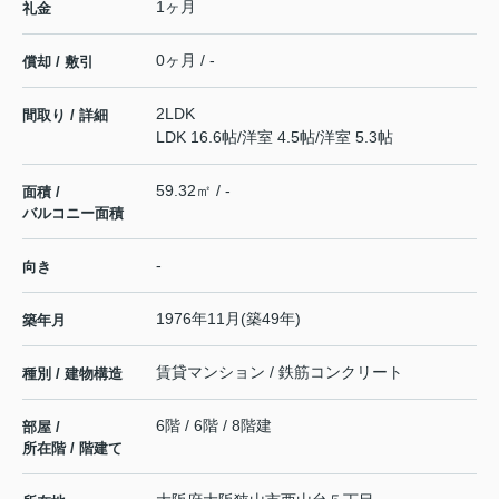
1ヶ月
礼金
0ヶ月 / -
償却 / 敷引
2LDK
間取り / 詳細
LDK 16.6帖
/
洋室 4.5帖
/
洋室 5.3帖
59.32㎡ / -
面積 /
バルコニー面積
-
向き
1976年11月(築49年)
築年月
賃貸マンション / 鉄筋コンクリート
種別 / 建物構造
6階 / 6階 / 8階建
部屋 /
所在階 / 階建て