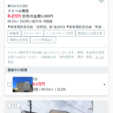
和泉市伏屋町
ドミール有住
8.2
万円
管理/共益費5,000円
69.63㎡ (3LDK) /築31年 /8階建
南海電鉄泉北線「光明池」駅 徒歩5分
南海電鉄泉北線「和泉中央」駅 徒歩30分
駐輪場
エレベーター
インターネット対応
敷地内ごみ置き場
閑静な住宅地
バイク置場あり
オススメ物件見て頂き誠にありがとうございます。家賃、礼金等の交渉
も私にお任せください。大阪狭山市、河内長野市、堺市、富田...
もっと
見る
募集中の部屋
5階
8.2万円
5階 / 69.63㎡ / 3LDK
テラス