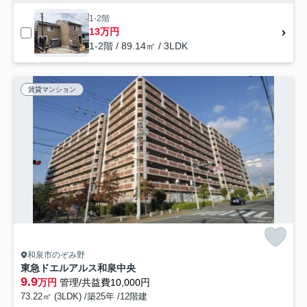
1-2階
13万円
1-2階 / 89.14㎡ / 3LDK
賃貸マンション
和泉市のぞみ野
東急ドエルアルス和泉中央
9.9
万円
管理/共益費10,000円
73.22㎡ (3LDK) /築25年 /12階建