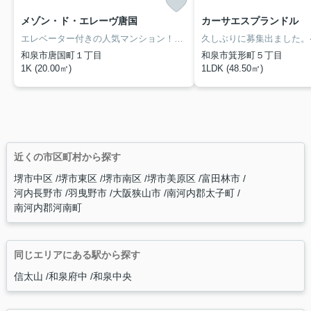
メゾン・ド・エレーヴ唐国
カーサエスプランドル
エレベーター付きの人気マンション！家具家電付き！
和泉市唐国町１丁目
和泉市箕形町５丁目
1K (20.00㎡)
1LDK (48.50㎡)
近くの市区町村から探す
堺市中区
堺市東区
堺市南区
堺市美原区
富田林市
河内長野市
羽曳野市
大阪狭山市
南河内郡太子町
南河内郡河南町
同じエリアにある駅から探す
信太山
和泉府中
和泉中央