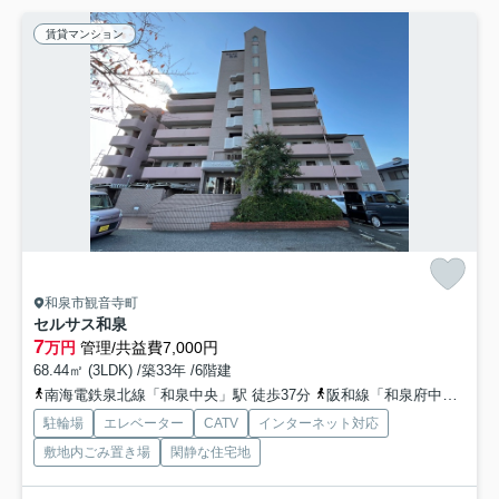
賃貸マンション
和泉市観音寺町
セルサス和泉
7
万円
管理/共益費7,000円
68.44㎡ (3LDK) /築33年 /6階建
南海電鉄泉北線「和泉中央」駅 徒歩37分
阪和線「和泉府中」駅 徒歩28分
駐輪場
エレベーター
CATV
インターネット対応
敷地内ごみ置き場
閑静な住宅地