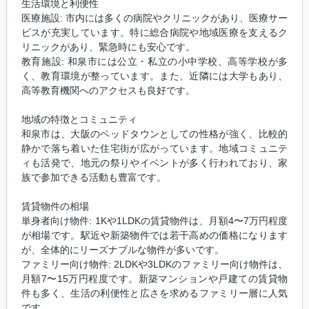
生活環境と利便性
医療施設: 市内には多くの病院やクリニックがあり、医療サー
ビスが充実しています。特に総合病院や地域医療を支えるク
リニックがあり、緊急時にも安心です。
教育施設: 和泉市には公立・私立の小中学校、高等学校が多
く、教育環境が整っています。また、近隣には大学もあり、
高等教育機関へのアクセスも良好です。
地域の特徴とコミュニティ
和泉市は、大阪のベッドタウンとしての性格が強く、比較的
静かで落ち着いた住宅街が広がっています。地域コミュニテ
ィも活発で、地元の祭りやイベントが多く行われており、家
族で参加できる活動も豊富です。
賃貸物件の相場
単身者向け物件: 1Kや1LDKの賃貸物件は、月額4〜7万円程度
が相場です。駅近や新築物件では若干高めの価格になります
が、全体的にリーズナブルな物件が多いです。
ファミリー向け物件: 2LDKや3LDKのファミリー向け物件は、
月額7〜15万円程度です。新築マンションや戸建ての賃貸物
件も多く、生活の利便性と広さを求めるファミリー層に人気
です。