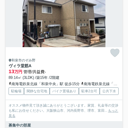
和泉市のぞみ野
ヴィラ堂筋A
13
万円
管理/共益費-
89.14㎡ (3LDK) /築15年 /2階建
南海電鉄泉北線「和泉中央」駅 徒歩15分
南海電鉄泉北線「光明池」駅 徒歩44分
駐輪場
閑静な住宅地
バイク置場あり
駐車2台可
公共下水
オススメ物件見て頂き誠にありがとうございます。家賃、礼金等の交渉
も私にお任せください。大阪狭山市、河内長野市、堺市、富田...
もっと
見る
募集中の部屋