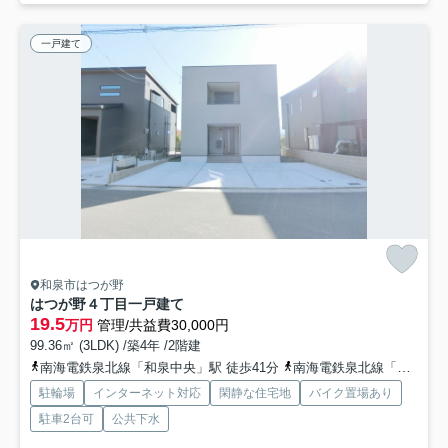
一戸建て
和泉市はつが野
はつが野４丁目一戸建て
19.5
万円
管理/共益費30,000円
99.36㎡ (3LDK) /築4年 /2階建
南海電鉄泉北線「和泉中央」駅 徒歩41分
南海電鉄泉北線「光明池」駅 徒歩67分
駐輪場
インターネット対応
閑静な住宅地
バイク置場あり
駐車2台可
公共下水