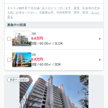
オススメ物件見て頂き誠にありがとうございます。家賃、礼金等の交渉
も私にお任せください。大阪狭山市、河内長野市、堺市、富田...
もっと
見る
募集中の部屋
3階
6.6万円
3階 / 60.00㎡ / 3LDK
3階
6.8万円
3階 / 60.00㎡ / 3DK
賃貸マンション