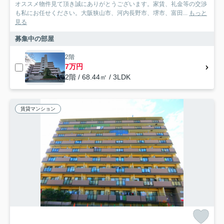
オススメ物件見て頂き誠にありがとうございます。家賃、礼金等の交渉
も私にお任せください。大阪狭山市、河内長野市、堺市、富田...
もっと
見る
募集中の部屋
2階
7万円
2階 / 68.44㎡ / 3LDK
賃貸マンション