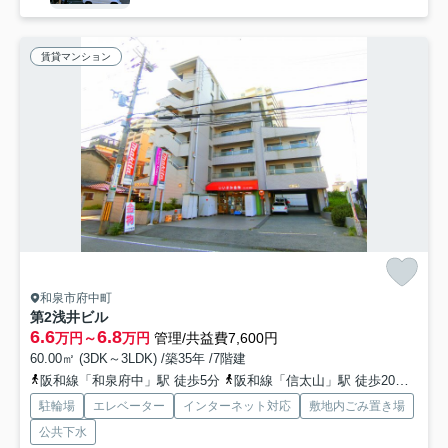
賃貸マンション
和泉市府中町
第2浅井ビル
6.6
6.8
万円～
万円
管理/共益費7,600円
60.00㎡ (3DK～3LDK) /築35年 /7階建
阪和線「和泉府中」駅 徒歩5分
阪和線「信太山」駅 徒歩20分
南海
駐輪場
エレベーター
インターネット対応
敷地内ごみ置き場
公共下水