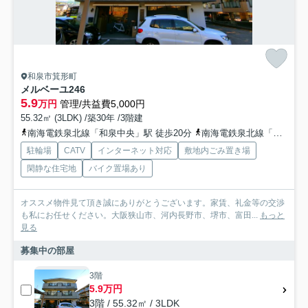
和泉市箕形町
メルベーユ246
5.9
万円
管理/共益費5,000円
55.32㎡ (3LDK) /築30年 /3階建
南海電鉄泉北線「和泉中央」駅 徒歩20分
南海電鉄泉北線「光明池」駅 徒歩50分
駐輪場
CATV
インターネット対応
敷地内ごみ置き場
閑静な住宅地
バイク置場あり
オススメ物件見て頂き誠にありがとうございます。家賃、礼金等の交渉
も私にお任せください。大阪狭山市、河内長野市、堺市、富田...
もっと
見る
募集中の部屋
3階
5.9万円
3階 / 55.32㎡ / 3LDK