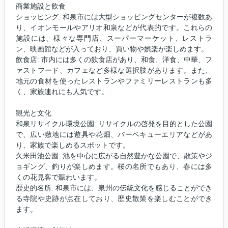
商業施設と飲食
ショッピング: 和泉市には大型ショッピングセンターが複数あ
り、イオンモールやアリオ和泉などが代表的です。これらの
施設には、様々な専門店、スーパーマーケット、レストラ
ン、映画館などが入っており、買い物や娯楽が楽しめます。
飲食店: 市内には多くの飲食店があり、和食、洋食、中華、フ
ァストフード、カフェなど多様な選択肢があります。また、
地元の食材を使ったレストランやファミリーレストランも多
く、家族連れにも人気です。
観光と文化
和泉リサイクル環境公園: リサイクルの啓発を目的とした公園
で、広い敷地には遊具や花畑、バーベキューエリアなどがあ
り、家族で楽しめるスポットです。
久米田池公園: 池を中心に広がる自然豊かな公園で、散策やジ
ョギング、釣りが楽しめます。桜の名所でもあり、春には多
くの花見客で賑わいます。
歴史的名所: 和泉市には、泉州の伝統文化を感じることができ
る寺院や史跡が点在しており、歴史散策を楽しむことができ
ます。