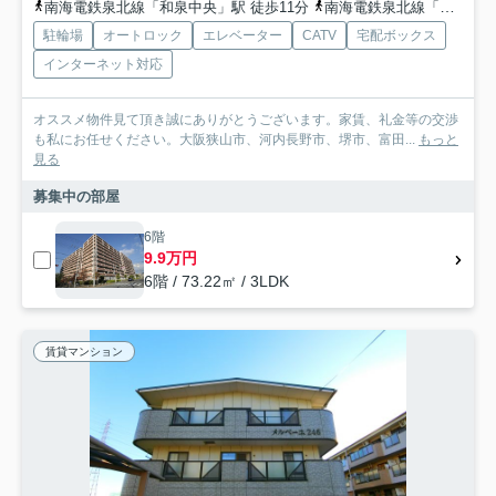
南海電鉄泉北線「和泉中央」駅 徒歩11分
南海電鉄泉北線「光明池」駅 徒歩41分
駐輪場
オートロック
エレベーター
CATV
宅配ボックス
インターネット対応
オススメ物件見て頂き誠にありがとうございます。家賃、礼金等の交渉
も私にお任せください。大阪狭山市、河内長野市、堺市、富田...
もっと
見る
募集中の部屋
6階
9.9万円
6階 / 73.22㎡ / 3LDK
賃貸マンション