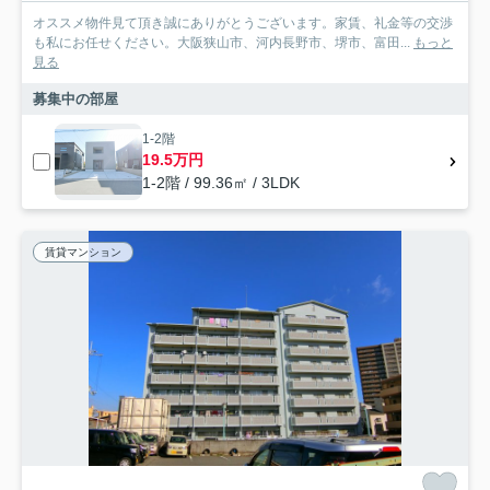
オススメ物件見て頂き誠にありがとうございます。家賃、礼金等の交渉
も私にお任せください。大阪狭山市、河内長野市、堺市、富田...
もっと
見る
募集中の部屋
1-2階
19.5万円
1-2階 / 99.36㎡ / 3LDK
賃貸マンション