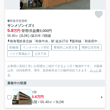
和泉市箕形町
サンメゾンイズミ
5.8
万円
管理/共益費3,000円
55.40㎡ (3LDK) /築31年 /3階建
南海電鉄泉北線「和泉中央」駅 徒歩27分
阪和線「和泉府中」駅 徒歩39分
駐輪場
インターネット対応
敷地内ごみ置き場
閑静な住宅地
バイク置場あり
公共下水
お客様に笑顔と良いお部屋をご紹介できるよう日々勉強中です。 大阪狭
山市、河内長野市、堺市、富田林市全ての物件対応できます...
もっと見
る
募集中の部屋
1階
5.8万円
1階 / 55.40㎡ / 3LDK