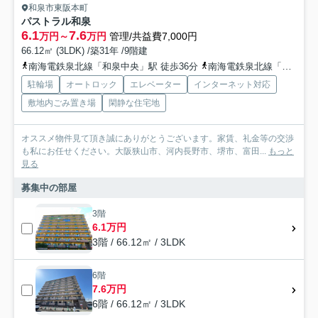
和泉市東阪本町
パストラル和泉
6.1
7.6
万円～
万円
管理/共益費7,000円
66.12㎡ (3LDK) /築31年 /9階建
南海電鉄泉北線「和泉中央」駅 徒歩36分
南海電鉄泉北線「光明池」駅 徒歩31分
駐輪場
オートロック
エレベーター
インターネット対応
敷地内ごみ置き場
閑静な住宅地
オススメ物件見て頂き誠にありがとうございます。家賃、礼金等の交渉
も私にお任せください。大阪狭山市、河内長野市、堺市、富田...
もっと
見る
募集中の部屋
3階
6.1万円
3階 / 66.12㎡ / 3LDK
6階
7.6万円
6階 / 66.12㎡ / 3LDK