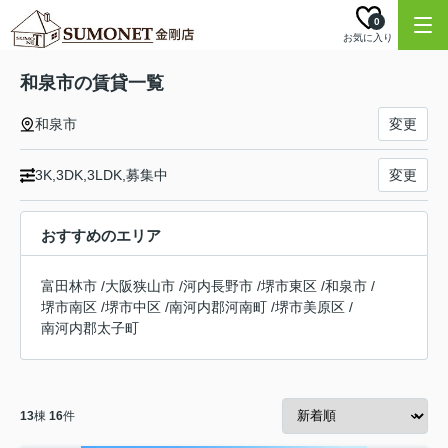
0
お気に入り
和泉市の賃貸一覧
和泉市
変更
3K,3DK,3LDK,募集中
変更
おすすめのエリア
富田林市
/
大阪狭山市
/
河内長野市
/
堺市東区
/
和泉市
/
堺市南区
/
堺市中区
/
南河内郡河南町
/
堺市美原区
/
南河内郡太子町
13
棟
16
件