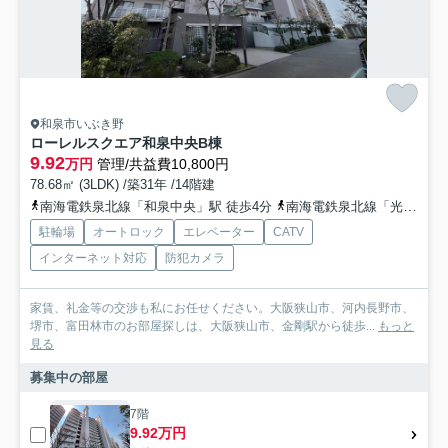
和泉市いぶき野
ローレルスクエア和泉中央B棟
9.92
万円
管理/共益費10,800円
78.68㎡ (3LDK) /築31年 /14階建
南海電鉄泉北線「和泉中央」駅 徒歩4分
南海電鉄泉北線「光明池」駅 徒歩35分
駐輪場
オートロック
エレベーター
CATV
インターネット対応
防犯カメラ
家賃、礼金等の交渉も私にお任せください。大阪狭山市、河内長野市、
堺市、富田林市のお部屋探しは、大阪狭山市、金剛駅から徒歩...
もっと
見る
募集中の部屋
7階
9.92万円