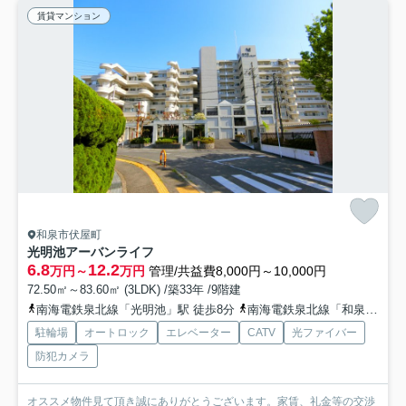
賃貸マンション
和泉市伏屋町
光明池アーバンライフ
6.8
12.2
万円～
万円
管理/共益費8,000円～10,000円
72.50㎡～83.60㎡ (3LDK) /築33年 /9階建
南海電鉄泉北線「光明池」駅 徒歩8分
南海電鉄泉北線「和泉中央」駅 徒歩26分
駐輪場
オートロック
エレベーター
CATV
光ファイバー
防犯カメラ
オススメ物件見て頂き誠にありがとうございます。家賃、礼金等の交渉