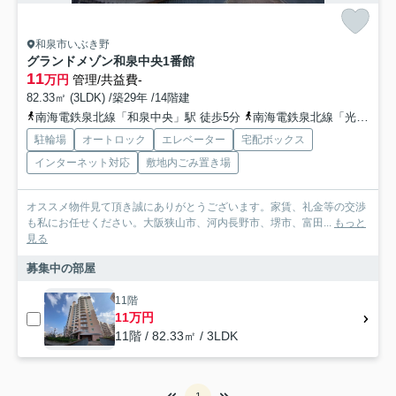
和泉市いぶき野
グランドメゾン和泉中央1番館
11
万円
管理/共益費-
82.33㎡ (3LDK) /築29年 /14階建
南海電鉄泉北線「和泉中央」駅 徒歩5分
南海電鉄泉北線「光明池」駅 徒歩28分
駐輪場
オートロック
エレベーター
宅配ボックス
インターネット対応
敷地内ごみ置き場
オススメ物件見て頂き誠にありがとうございます。家賃、礼金等の交渉
も私にお任せください。大阪狭山市、河内長野市、堺市、富田...
もっと
見る
募集中の部屋
11階
11万円
11階 / 82.33㎡ / 3LDK