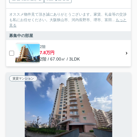
オススメ物件見て頂き誠にありがとうございます。家賃、礼金等の交渉
も私にお任せください。大阪狭山市、河内長野市、堺市、富田...
もっと
見る
募集中の部屋
2階
7.8万円
2階 / 67.00㎡ / 3LDK
賃貸マンション