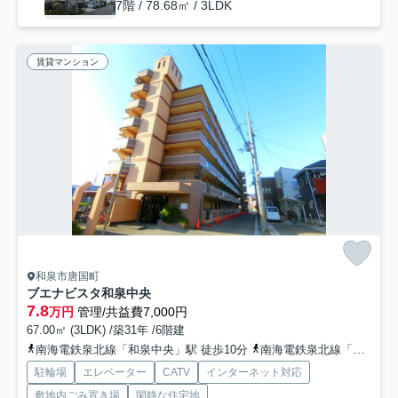
7階 / 78.68㎡ / 3LDK
賃貸マンション
和泉市唐国町
ブエナビスタ和泉中央
7.8
万円
管理/共益費7,000円
67.00㎡ (3LDK) /築31年 /6階建
南海電鉄泉北線「和泉中央」駅 徒歩10分
南海電鉄泉北線「光明池」駅 徒歩44分
駐輪場
エレベーター
CATV
インターネット対応
敷地内ごみ置き場
閑静な住宅地