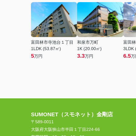
富田林市寺池台１丁目
和泉市万町
富田林
1LDK (53.87㎡)
1K (20.00㎡)
3LDK 
5
3.3
6.5
万円
万円
万
SUMONET（スモネット）金剛店
〒589-0011
大阪府大阪狭山市半田１丁目224-66