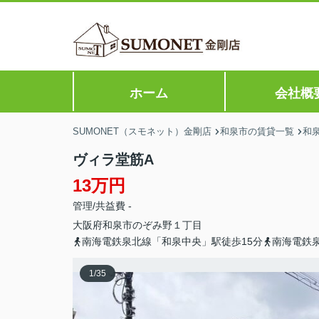
ホーム
会社概
SUMONET（スモネット）金剛店
和泉市の賃貸一覧
和
ヴィラ堂筋A
13万円
管理/共益費 -
大阪府
和泉市
のぞみ野
１丁目
南海電鉄泉北線「和泉中央」駅徒歩15分
南海電鉄
1
/
35