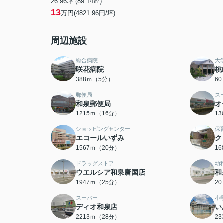
26.96坪 (89.14㎡)
13
万円(4821.96円/坪)
周辺施設
総合病院
大
咲花病院
桃
388ｍ（5分）
6
郵便局
ス
和泉郵便局
オ
1215ｍ（16分）
1
ショッピングセンター
保
エコールいずみ
ク
1567ｍ（20分）
1
ドラッグストア
幼
ウエルシア和泉唐国店
和
1947ｍ（25分）
2
スーパー
小
ディオ和泉店
い
2213ｍ（28分）
2