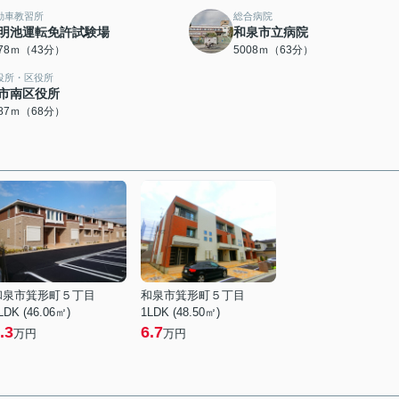
動車教習所
総合病院
明池運転免許試験場
和泉市立病院
378ｍ（43分）
5008ｍ（63分）
役所・区役所
市南区役所
387ｍ（68分）
和泉市箕形町５丁目
和泉市箕形町５丁目
LDK (46.06㎡)
1LDK (48.50㎡)
.3
6.7
万円
万円