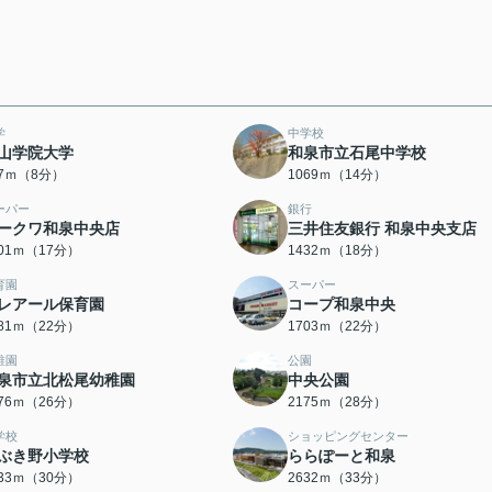
学
中学校
山学院大学
和泉市立石尾中学校
07ｍ（8分）
1069ｍ（14分）
ーパー
銀行
ークワ和泉中央店
三井住友銀行 和泉中央支店
301ｍ（17分）
1432ｍ（18分）
育園
スーパー
レアール保育園
コープ和泉中央
681ｍ（22分）
1703ｍ（22分）
稚園
公園
泉市立北松尾幼稚園
中央公園
076ｍ（26分）
2175ｍ（28分）
学校
ショッピングセンター
ぶき野小学校
ららぽーと和泉
333ｍ（30分）
2632ｍ（33分）