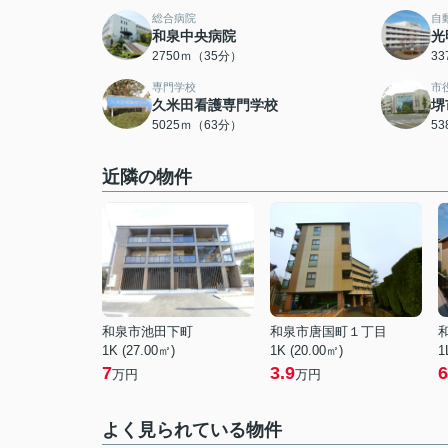
総合病院
自
和泉中央病院
光
2750ｍ（35分）
3
専門学校
市
久米田看護専門学校
堺
5025ｍ（63分）
5
近隣の物件
和泉市池田下町
和泉市唐国町１丁目
1K (27.00㎡)
1K (20.00㎡)
1
7
3.9
6
万円
万円
よく見られている物件