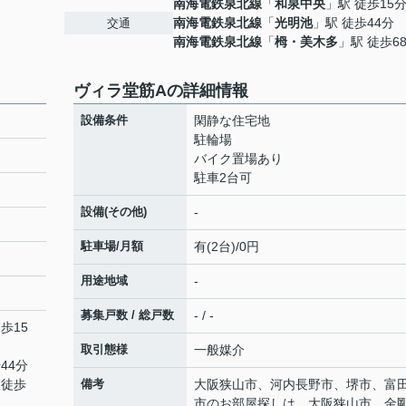
南海電鉄泉北線
「
和泉中央
」駅 徒歩15
南海電鉄泉北線
「
光明池
」駅 徒歩44分
交通
南海電鉄泉北線
「
栂・美木多
」駅 徒歩6
ヴィラ堂筋Aの詳細情報
設備条件
閑静な住宅地
駐輪場
バイク置場あり
駐車2台可
設備(その他)
-
駐車場/月額
有(2台)/0円
用途地域
-
募集戸数 / 総戸数
- / -
歩15
取引態様
一般媒介
44分
 徒歩
備考
大阪狭山市、河内長野市、堺市、富
市のお部屋探しは、大阪狭山市、金