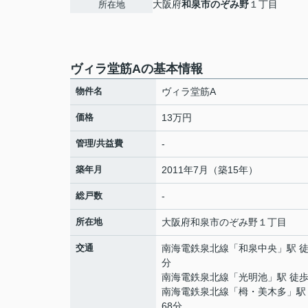
大阪府
和泉市
のぞみ野
１丁目
所在地
ヴィラ堂筋Aの基本情報
物件名
ヴィラ堂筋A
価格
13万円
管理/共益費
-
築年月
2011年7月（築15年）
総戸数
-
所在地
大阪府
和泉市
のぞみ野
１丁目
交通
南海電鉄泉北線
「
和泉中央
」駅 徒
分
南海電鉄泉北線
「
光明池
」駅 徒歩
南海電鉄泉北線
「
栂・美木多
」駅
68分