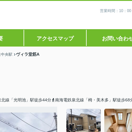
営業時間：10：0
要
アクセスマップ
お問い合わ
ヴィラ堂筋A
泉中央駅
泉北線「光明池」駅徒歩44分
南海電鉄泉北線「栂・美木多」駅徒歩68