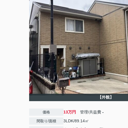
【外観】
13万円
管理/共益費
-
価格
3LDK/89.14㎡
間取り/面積